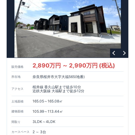
2,890万円 ～ 2,990万円 (税込)
販売価格
奈良県桜井市大字大福565(地番)
所在地
桜井線 香久山駅まで徒歩10分
アクセス
近鉄大阪線 大福駅まで徒歩12分
165.05～165.08㎡
土地面積
105.99～113.44㎡
建物面積
3LDK～4LDK
間取り
2 ～ 3台
カースペース