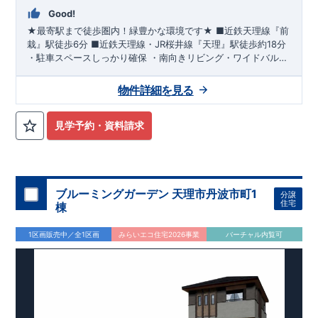
Good!
★最寄駅まで徒歩圏内！緑豊かな環境です★ ■近鉄天理線『前
栽』駅徒歩6分 ​■近鉄天理線・JR桜井線『天理』駅徒歩約18分 ​
​・駐車スペースしっかり確保 ​・南向きリビング・ワイドバルコ
ニー ​・土間収納で玄関すっきり ​・リビングが見渡せる対面式
キッチン ​・トイレは各階に設置 ​ ​『市立前栽こども園』徒歩約2
物件詳細を見る
分 ​『ひまわり保育園分園』徒歩約9分 ​『市立前栽小学校』徒歩
約8分 ​『市立西中学校』徒歩約23分 ​『ファミリーマート天理指
柳町店』徒歩約9分 ​『万代北天理店』徒歩約10分 ​『天理メディ
見学予約・資料請求
カルセンター』徒歩約10分 ​
ブルーミングガーデン 天理市丹波市町1
分譲
住宅
棟
1区画販売中／全1区画
みらいエコ住宅2026事業
バーチャル内覧可