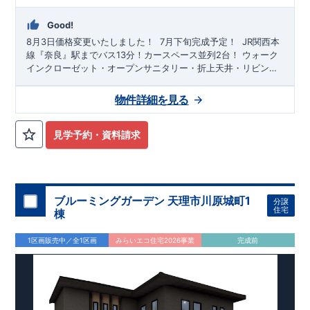
Good!
8月3日価格変更いたしました！
​
​7月下旬完成予定！​
​ JR関西本
線『奈良』駅までバス13分！カースペース並列2台！ ウォーク
インクローゼット・オープンサニタリー・折上天井・リビング
イン階段・土間収納(②号棟)・オープンサニタリー等のデザイ
ン性を重視した物件！
物件詳細を見る
見学予約・資料請求
ブルーミングガーデン 天理市川原城町1
分譲
住宅
棟
1区画販売中／全1区画
みらいエコ住宅2026事業
完成前