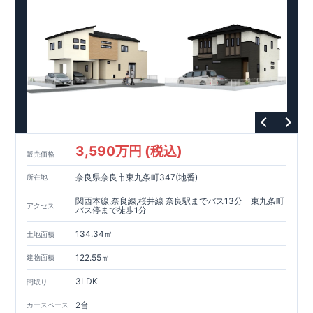
3,590万円 (税込)
販売価格
奈良県奈良市東九条町347(地番)
所在地
関西本線,奈良線,桜井線 奈良駅までバス13分 東九条町
アクセス
バス停まで徒歩1分
134.34㎡
土地面積
122.55㎡
建物面積
3LDK
間取り
2台
カースペース