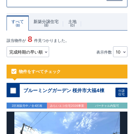
すべて
新築分譲住宅
土地
8
8
0
8
該当物件が
件見つかりました。
表示件数
物件をすべてチェック
ブルーミングガーデン 桜井市大福4棟
分譲
住宅
2区画販売中／全4区画
みらいエコ住宅2026事業
バーチャル内覧可