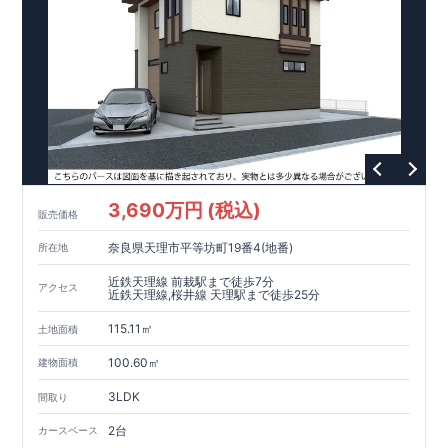
3,690万円 (税込)
販売価格
奈良県天理市平等坊町19番4(地番)
所在地
近鉄天理線 前栽駅まで徒歩7分
アクセス
近鉄天理線,桜井線 天理駅まで徒歩25分
115.11㎡
土地面積
100.60㎡
建物面積
3LDK
間取り
2台
カースペース