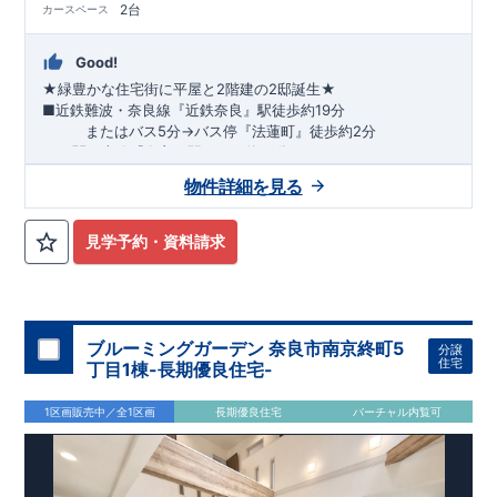
2台
カースペース
Good!
★緑豊かな住宅街に平屋と2階建の2邸誕生★
■
近鉄難波・奈良線『近鉄奈良』駅
徒歩約19分
または
バス5分
→
バス停『法蓮町』
徒歩約2分
■
JR関西本線『奈良』駅
バス約12分
→
・
駐車スペースは2台分
バス停『法蓮町』
徒歩約2分
確保 ・機能充実の
システムキッチン
​
物件詳細を見る
【平屋】
​
・何かと便利な
ロフト
付
​・
可変間取
で将来的にお部
屋を増やすことも可能
​・
収納スペース確保
にもこだわりました
​
【2階建】
​・
南向きインナーバルコニー
はお好みスペースに
​
・
見学予約・資料請求
洋風タタミの
和室
はLDKの雰囲気を壊しません
​
『認定こども園
奈良育英幼稚園』
徒歩約9分
『
市立佐保幼稚園』
徒歩約5分
『市立佐保小学校』
徒歩約2分
『市立若草中学校』
徒歩約18分
​
『プライスカット法蓮店』
徒歩約5分
​『セブンイレブン奈良法
蓮町店』
徒歩約5分
ブルーミングガーデン 奈良市南京終町5
分譲
住宅
丁目1棟-長期優良住宅-
1区画販売中／全1区画
長期優良住宅
バーチャル内覧可