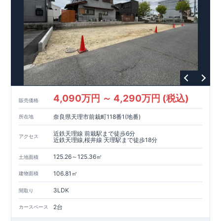
4,090万円 ～ 4,290万円 (税込)
販売価格
奈良県天理市前栽町118番1(地番)
所在地
近鉄天理線 前栽駅まで徒歩6分
アクセス
近鉄天理線,桜井線 天理駅まで徒歩18分
125.26～125.36㎡
土地面積
106.81㎡
建物面積
3LDK
間取り
2台
カースペース