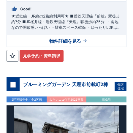
Good!
★近鉄線・JR線の2路線利用可★
■
近鉄天理線『前栽』駅
徒歩
約7分
​■
JR桜井線・近鉄天理線『天理』駅
徒歩約25分
​
​・
角地
なので開放感いっぱい
​・
駐車スペース確保
​
・ゆったり
LDKは19
帖超
！
​・キッチンには便利な
勝手口
​
・
各居室に収納
スペース
・
可変間取り
で将来的にお部屋を増やせます(有償)
​・2部屋か
物件詳細を見る
ら行き来できる
南向きワイドバルコニー
​・
トイレは各階
に設置
​・
洗面所
の雰囲気にもこだわりいっぱい！
​
『ひまわり保育
園』
徒歩約4分
​『市立前栽こども園』
徒歩約8分
『市立前栽小
見学予約・資料請求
学校』
徒歩約9分
​『市立西中学校』
徒歩約23分
​
​『万代天理北
店』
徒歩約10分
​『クスリのアオキ』
徒歩約12分
『セブンイレ
ブン杉本町店』
徒歩約10分
​
​『天理前栽郵便局』
徒歩約8分
『市立メディカルセンター』
徒歩約10分
ブルーミングガーデン 天理市前栽町2棟
分譲
住宅
2区画販売中／全2区画
みらいエコ住宅2026事業
完成前