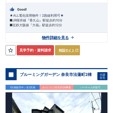
Good!
★ALL電化採用物件！2路線利用可★
■
JR桜井線『香久山』駅
徒歩約10分
​■
近鉄大阪線『大福』駅
徒歩約12分
・きれいに整地された
​
​和室やパントリーなど各棟の特色を見比べてみてください♪
新しい区画
です
​
・
南道路
で
駐車スペース
​
​
物件詳細を見る
も確保
『市立第一保育所』
​・
南向きバルコニー
徒歩約18分
と
南向きリビング
『市立桜井西幼稚園』
​・
各居室に収納
徒歩約8
確保
分
『市立大福小学校』
​・機能充実の対面式
徒歩約9分
システムキッチン
『市立桜井西中学校』
徒歩約
14分
スマートフォンで見やすい特設サイトはこちら
​
​『マツゲン桜井店』
徒歩約9分
『メガドン・キホーテ桜
見学予約・資料請求
特設サイト
井店』
https://www.e-blooming.com/bukken/84375001/
徒歩約9分
『ラ・ムー桜井店』
徒歩約9分
​『ミニストッ
プ桜井大福店』
徒歩約7分
​
『香久山郵便局』
徒歩約10分
ブルーミングガーデン 奈良市法蓮町2棟
分譲
住宅
1区画販売中／全2区画
みらいエコ住宅2026事業
バーチャル内覧可