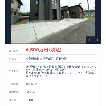
4,590万円 (税込)
販売価格
奈良県奈良市法蓮町741番1(地番)
所在地
近鉄難波・奈良線 近鉄奈良駅まで徒歩19分 または バス
5分 法蓮町バス停まで徒歩2分
アクセス
関西本線,奈良線,桜井線 奈良駅までバス12分 法蓮町バ
ス停まで徒歩2分
186.67㎡
土地面積
93.21㎡
建物面積
3LDK
間取り