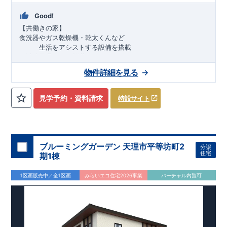
Good!
【共働きの家】
食洗器やガス乾燥機・乾太くんなど
​
生活をアシストする設備を搭載
​■
近鉄天理線・JR桜井線
​
『天理』駅徒歩約8分
物件詳細を見る
​・
2台駐車可
！前道も広々♪
​
・玄関すっきりの
土間収納
​
・
パン
トリー付
きの
21.5帖LDK
​
・対面式
フルオープンキッチン
！
​
・
フ
ァミリークローク
・
WIC
など収納充実
​・
トイレは各階
に設置
​
見学予約・資料請求
特設サイト
『ニチイキッズ天理河原城保育園』
徒歩約5分
『認定こども園
前栽学園』
スマートフォンで見やすい特設サイトはこちら
徒歩約13分
『天理こだま認定こども園』
徒歩約14分
『市立丹波市小学校』
https://www.e-blooming.com/bukken/84375032/
徒歩約4分
​
『市立北中学校』
徒歩約35分
​
『オークワ天理南店』
徒歩約7分
​
『ドン・キホーテ天理店』
徒
歩約7分
​
『サン薬局天理中央店』
徒歩約7分
​ ​
『天理丹波市郵便
ブルーミングガーデン 天理市平等坊町2
分譲
局』
徒歩約12分
『天理市立メディカルセンター』
徒歩約14分
住宅
期1棟
1区画販売中／全1区画
みらいエコ住宅2026事業
バーチャル内覧可