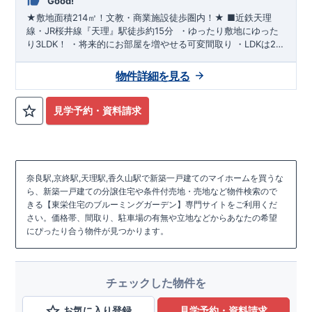
Good!
★敷地面積214㎡
！文教・商業施設徒歩圏内！★
■
近鉄天理
線・JR桜井線
『天理』駅
徒歩約15分
​ ​
・ゆったり敷地にゆった
り3LDK！
​・将来的にお部屋を増やせる
可変間取り
​・
LDKは21
帖
！
​・リビングを見渡せる
対面式キッチン
・パントリー・土
間収納・WICで
収納充実
​・
トイレは各階
に設置
​
・
インナーバル
物件詳細を見る
コニー
は急なお天気の対応
​
・水回りのデザインにもこだわりま
した
​
『丹波市南こども園』
徒歩約7分
『天理幼稚園』
徒歩約
20分
​
『市立丹波市小学校』
徒歩約9分
『市立北中学校』
徒歩約
見学予約・資料請求
33分
​
『ザ・ビッグエクストラ』
徒歩約13分
​
『オークワ天理南
店』
徒歩約19分
​
『セブンイレブン天理守目堂町店』
徒歩約5分
『天理丹波市郵便局』
徒歩約2分
奈良駅,京終駅,天理駅,香久山駅で新築一戸建てのマイホームを買うな
ら、新築一戸建ての分譲住宅や条件付売地・売地など物件検索ので
きる【東栄住宅のブルーミングガーデン】専門サイトをご利用くだ
さい。価格帯、間取り、駐車場の有無や立地などからあなたの希望
にぴったり合う物件が見つかります。
チェックした物件を
お気に入り登録
見学予約・資料請求