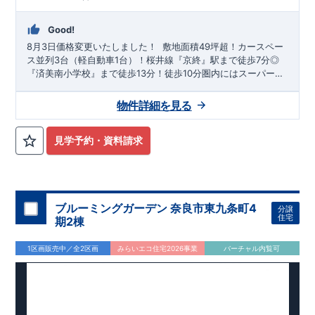
Good!
8月3日価格変更いたしました！
​ ​ 敷地面積49坪超！カースペー
ス並列3台（軽自動車1台）！桜井線『京終』駅まで徒歩7分◎
『済美南小学校』まで徒歩13分！徒歩10分圏内にはスーパー等
買い物施設が揃っています◎ LDK20帖以上！！土間収納・上部
吹抜・リビングイン階段・ウォークインクローゼット等のデザ
物件詳細を見る
イン性を重視した物件！
見学予約・資料請求
ブルーミングガーデン 奈良市東九条町4
分譲
住宅
期2棟
1区画販売中／全2区画
みらいエコ住宅2026事業
バーチャル内覧可