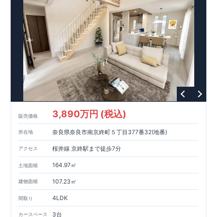
3,890万円 (税込)
販売価格
奈良県奈良市南京終町５丁目377番32(地番)
所在地
桜井線 京終駅まで徒歩7分
アクセス
164.97㎡
土地面積
107.23㎡
建物面積
4LDK
間取り
3台
カースペース