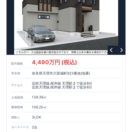
4,490万円 (税込)
販売価格
奈良県天理市川原城町923番他(地番)
所在地
近鉄天理線,桜井線 天理駅まで徒歩8分
アクセス
近鉄天理線,桜井線 天理駅まで徒歩8分
139.36㎡
土地面積
106.20㎡
建物面積
3LDK
間取り
2台
カースペース