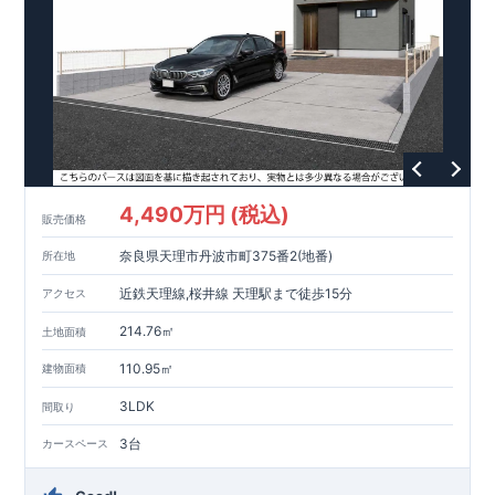
4,490万円 (税込)
販売価格
奈良県天理市丹波市町375番2(地番)
所在地
近鉄天理線,桜井線 天理駅まで徒歩15分
アクセス
214.76㎡
土地面積
110.95㎡
建物面積
3LDK
間取り
3台
カースペース