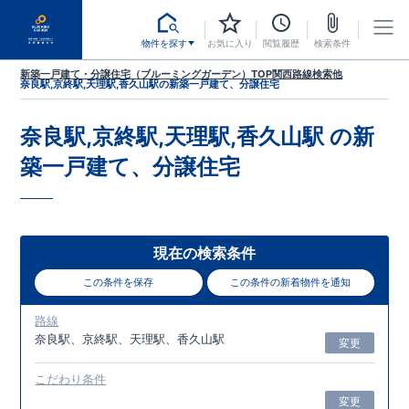
物件を探す
お気に入り
閲覧履歴
検索条件
新築一戸建て・分譲住宅（ブルーミングガーデン）TOP
関西
路線検索
他
奈良駅,京終駅,天理駅,香久山駅
の新築一戸建て、分譲住宅
奈良駅,京終駅,天理駅,香久山駅
の新
築一戸建て、分譲住宅
現在の検索条件
この条件を保存
この条件の新着物件を通知
路線
奈良駅、京終駅、天理駅、香久山駅
変更
こだわり条件
変更