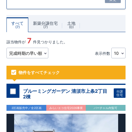
すべて
新築分譲住宅
土地
7
7
0
7
該当物件が
件見つかりました。
表示件数
物件をすべてチェック
ブルーミングガーデン 清須市上条2丁目
分譲
住宅
2棟
2区画販売中／全2区画
みらいエコ住宅2026事業
バーチャル内覧可