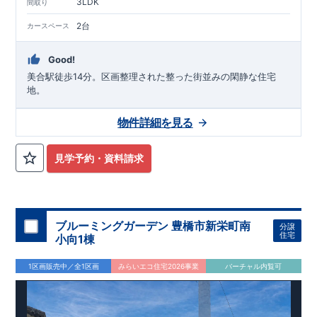
3LDK
間取り
2台
カースペース
Good!
美合駅徒歩14分。区画整理された整った街並みの閑静な住宅
地。
物件詳細を見る
見学予約・資料請求
ブルーミングガーデン 豊橋市新栄町南
分譲
住宅
小向1棟
1区画販売中／全1区画
みらいエコ住宅2026事業
バーチャル内覧可