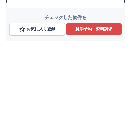
チェックした物件を
お気に入り登録
見学予約・資料請求
路線から検索する
東海新幹線,東海道線,飯田線,豊橋市内線,他
変更
本星崎駅、豊橋駅、駅前駅、新豊橋駅、美合駅、尾張
変更
一宮駅、名鉄一宮駅、奥田駅、前後駅、新清洲駅
こだわり条件を追加
種別
分譲住宅
土地