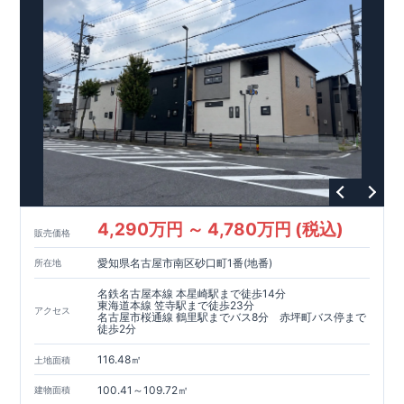
2
号棟、食器や調理器具等が片付く【
可動棚付パントリー
】
お子さまの勉強や作業スペースとしても使える【
マルチスキッ
プ
3.5
帖
】
3
号棟、大きなベッドも置ける広々【
8.5
帖
の
主寝室
】
広々とした玄関には、履き物が片付く【
姿見ミラー
付き収納
】
を設置
4
号棟、家族のコミュニケーションが豊かになる【
リ
ビン
グ
イン
階
段
】
【
南向き
2way
ワイドバルコニー
】
(
一部インナーバルコニー
)
【
全居室
クローゼット付き
】
なので、服などの収納ができ、お
​
部屋が広く使用できます。
4,290万円 ～ 4,780万円 (税込)
東栄住宅の家づくりへのこだわり
■『長期優良住宅』取得!
(
←
販売価格
詳しくはクリック
!)
・
国が定めた
7
つの技術基準をクリアしてい
愛知県名古屋市南区砂口町1番(地番)
所在地
ます。
・住宅ローン減税、固定資産税などの税制優遇を受けら
れます。
スマートフォンで見やすい特設サイトはこちら
・中古市場でも、長期優良住宅が有利に働きます。
■
名鉄名古屋本線 本星崎駅まで徒歩14分
住宅性能評価ダブル取得!
https://www.e-blooming.com/bukken/83875023/
(
←詳しくはクリック
!)
・『設計』住
東海道本線 笠寺駅まで徒歩23分
アクセス
名古屋市桜通線 鶴里駅までバス8分 赤坪町バス停まで
宅性能評価‥‥建物設計段階で、国が認めた第三者機関が評価し
徒歩2分
ております。
・『建設』住宅性能評価‥‥評価を受けた図面通り
に施工されているか、建設までに計
4
回チェックが行われま
116.48㎡
土地面積
す。
・図面や書類上だけでなく、「現場の施工状況」を検査し
た上で、品質を保証しております。
■全棟自社一貫体制!
(
←詳
100.41～109.72㎡
建物面積