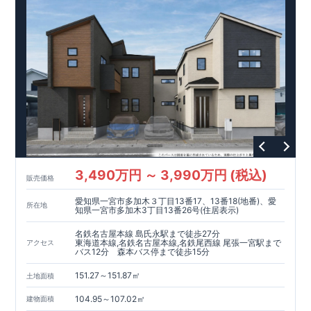
たっぷり収納の【
ウ
ォー
ク
イン
ク
ロー
ゼ
ッ
ト
】を設置
【
全
居室
ク
ロー
ゼ
ット
】付きなので服などの収納ができ、お部
屋を広く使用できます。
東栄住宅の家づくりへのこだわり
■『長期優良住宅』取得!
(
←
詳しくはクリック
!)
・
国が定めた
7
つの技術基準をクリアしてい
ます。
・住宅ローン減税、固定資産税などの税制優遇を受けら
れます。
スマートフォンで見やすい特設サイトはこちら
・中古市場でも、長期優良住宅が有利に働きます。
■
住宅性能評価ダブル取得!
https://www.e-blooming.com/bukken/83876005/
(
←詳しくはクリック
!)
・『設計』住
宅性能評価‥‥建物設計段階で、国が認めた第三者機関が評価し
ております。
・『建設』住宅性能評価‥‥評価を受けた図面通り
に施工されているか、建設までに計
4
回チェックが行われま
す。
・図面や書類上だけでなく、「現場の施工状況」を検査し
た上で、品質を保証しております。
■全棟自社一貫体制!
(
←詳
3,490万円 ～ 3,990万円 (税込)
販売価格
しくはクリック
!)
・誰が何をやったかが明確だからこそ、お客
様の安心に繋がります。
・設計、施工、営業が協力しあい、ベ
愛知県一宮市多加木３丁目13番17、13番18(地番)、愛
所在地
ストプランをご提供いたします。
・不要な中間マージンを抑え
知県一宮市多加木3丁目13番26号(住居表示)
る事で、コストダウンに努めております。
!
現地案内予約受付
中
!
・現地ご見学予約受付中◎ 平日やお仕事終わりのご案内も
名鉄名古屋本線 島氏永駅まで徒歩27分
東海道本線,名鉄名古屋本線,名鉄尾西線 尾張一宮駅まで
アクセス
可能です
!
ご希望のお客様は一度ご連絡ください！
・ホームペ
バス12分 森本バス停まで徒歩15分
ージに載っていない詳しい内容や、資金計画のご相談、
ご質問
等がございましたらお気軽にご連絡下さい。
TEL
0564-57-0257
151.27～151.87㎡
土地面積
東栄住宅 岡崎営業所
104.95～107.02㎡
建物面積