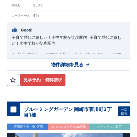
3LDK
間取り
4台
カースペース
Good!
子育て世代に嬉しい！小中学校が徒歩圏内 ​ ​
子育て世代に嬉し
い！小中学校が徒歩圏内
★【周辺環境】
​
​一宮市立浅井中小学校
（徒歩約5分）
​
一宮市
立浅井中学校（徒歩約5分）
たんぽぽ幼稚園（徒歩約14分）
浅
物件詳細を見る
井保育園（徒歩約11分）
綿半フレッシュマーケット浅井店（徒歩約7分）
​
カネスエ浅井
店（徒歩約13分）
​
ファミリーマート一宮浅井店（徒歩約4分）
​
見学予約・資料請求
マツモトキヨシ浅井店
（徒歩約5分）
しがファミリークリニック（徒歩約7分）
​
大日比野ちびっこ広
場（徒歩約3分）
★【最寄り駅】
JR東海道本線「尾張一宮」駅まで バス26分​
​ バス停「大日比野」まで 徒歩8分
ブルーミングガーデン 岡崎市蓑川町3丁
分譲
​
住宅
目1棟
≪ ブルーミングガーデンのこだわり ≫
←
詳しくはタイトルを
クリック!!
■『長期優良住宅』取得予定!
←
詳しくはタイトル
をクリック!!
・住宅ローン減税、固定資産税などの税制優遇を
1区画販売中／全1区画
みらいエコ住宅2026事業
バーチャル内覧可
受けられます。
・中古市場でも、長期優良住宅が有利に働きま