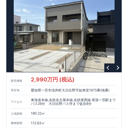
(徒歩約10分) 善東幼稚園(徒歩約11分) ファミリーマート新赤坪
店(徒歩約1分) ヤマダイ笠寺店(徒歩約3分) ドラッグスギヤマ笠
寺店(徒歩約2分) 笠寺精治療病院(徒歩約1分) 白雲公園（徒歩約
3分）​
!ご相談ご予約受付中!
・ご相談ご予約受付中◎ 平日やお
仕事終わりのご相談も可能です! ・ホームページに載っていない
詳しい内容や、資金計画のご相談、ご質問等がございましたら
052-629-5635
お気軽にご連絡下さい。 TEL
東栄住宅 名古屋
営業所
2,990万円 (税込)
販売価格
愛知県一宮市浅井町大日比野字如来堂1675番(地番)
所在地
東海道本線,名鉄名古屋本線,名鉄尾西線 尾張一宮駅まで
アクセス
バス26分 大日比野バス停まで徒歩8分
190.22㎡
土地面積
112.63㎡
建物面積