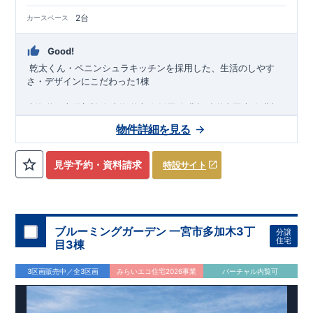
2台
カースペース
Good!
​
乾太くん・ペニンシュラキッチンを採用した、生活のしやす
1
さ・デザインにこだわった
棟
,
,
,
,
東海道・山陽新幹線
東海道本線
飯田線
豊橋鉄道東田本線
豊橋
,
鉄道渥美線
名鉄名古屋本線
豊橋駅まで徒歩
分
または
バス
27
13
物件詳細を見る
分 新栄バス停まで徒歩
分
​ ​
4
2026
年
10
月
見学予約・資料請求
特設サイト
下旬完成
予定
近隣の完成物件のご案内可能！まずはお気軽にお問い合わせ
を！
来場予約：
Web
：
TEL:0564-57-0257
ブルーミングガーデン 一宮市多加木3丁
分譲
住宅
物件のおすすめポイント
目3棟
耐震、制震に優れた
【
ダンパー
】採用！
洗濯物を外に干せない日も安心の【
ガス乾燥機乾太くん
】を設
3区画販売中／全3区画
みらいエコ住宅2026事業
バーチャル内覧可
置しております。
【
可動棚
】と【
室内物干付き
】で便利なゆとりある洗面所
雨の日でも安心できる【
イ
ン
ナ
ー
バ
ルコ
ニ
ー
】