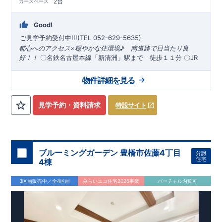
2台
カースペース
Good!
ご見学予約受付中!!!(TEL 052-629-5635)
都心へのアクセス×穏やかな住環境♪ 南道路で日当たり良
好！！
〇名鉄名古屋本線「新清洲」駅まで 徒歩１１分 ​〇​JR
東海道本線「清須」駅まで 車１０分 ​
*
物件のおすすめポイン
ト*
​​２
​
１
​
キッチン横にはストック
​ キ
号棟 3LDK
号棟 3LDK
＋小上がりワークスペース＋カースペース２台
＋カースペース３台
物件詳細を見る
品や生活用品を片付けられる
ッチン横に設けた２帖の
小上がりワークスペース。
可動棚付収納スペース
を採用
生活感を隠
​ ​雨
でも安心な一部
しつつ使い勝手はしっかり確保した賢い空間です。
インナーバルコニー
​ 南側主寝室は8.25帖の暖
​ ​家事動線
かい光に包まれるゆとりある広さ ​
のすぐ横にしまえる洗面所収納スペース。ストック品もタオル
見学予約・資料請求
特設サイト
も
スマートフォンで見やすい特設サイトはこちら
可動棚
ですっきり収納
​ ​2階廊下に
たっぷり収納の
ファミリー
クローク
https://www.e-blooming.com/bukken/83075036/
を採用
​
*
周辺環境*
清須小学校 (徒歩約18分) 清須中学校 (徒歩約34
分) 新清洲保育園 (徒歩約10分) ゆうあいこども園 (徒歩約29
分) ​ フィール清須店 (徒歩約13分) ファミリーマート清須上条
ブルーミングガーデン 豊橋市佐藤4丁目
分譲
住宅
店 (徒歩約2分) ツルハドラッグ清須店 (徒歩約15分) ​ 上条公
4棟
園 (徒歩約2分) 三輪医院 (徒歩約13分) ​
東栄住宅の家づくり
へのこだわり
■『長期優良住宅』取得!
(
←詳しくはクリック!)
3区画販売中／全4区画
みらいエコ住宅2026事業
バーチャル内覧可
・住宅ローン減税、固定資産税などの税制優遇を受けられま
■住宅
す。
・中古市場でも、長期優良住宅が有利に働きます。
性能評価ダブル取得!
(
←詳しくはクリック!)
・『設計』住宅性
能評価‥‥建物設計段階で、国が認めた第三者機関が評価して