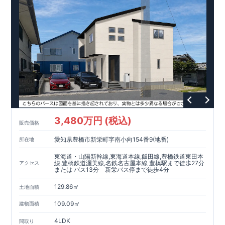
3,480万円 (税込)
販売価格
愛知県豊橋市新栄町字南小向154番9(地番)
所在地
東海道・山陽新幹線,東海道本線,飯田線,豊橋鉄道東田本
線,豊橋鉄道渥美線,名鉄名古屋本線 豊橋駅まで徒歩27分
アクセス
または バス13分 新栄バス停まで徒歩4分
129.86㎡
土地面積
109.09㎡
建物面積
4LDK
間取り