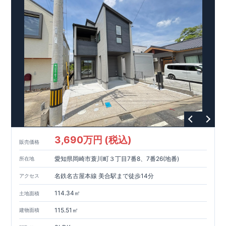
す。
■住宅性能評価ダブル取得予定!
←
詳しくはタイトルをク
リック!!
・『設計』住宅性能評価‥‥建物設計段階で、国が認め
た第三機関が評価しております。
・『建設』住宅性能評価‥‥評
価を受けた図面通りに施工されているか、
建設までに計4回チ
ェックが行われます。
・図面や書類上だけでなく、「現場の施
工状況」を検査した上で、品質を保証しております。
■全棟自
社一貫体制!
←
詳しくはタイトルをクリック!!
・誰が何をやっ
たかが明確だからこそ、お客様の安心に繋がります。
・設計、
施工、営業が協力しあい、最良のプランをご提供いたします。
・不要な中間マージンを抑える事で、コストダウンに努めてお
りま。
★少しでも気になりましたら、お気軽にお問い合わせ
ください。
【電話:0586-26-0678】
(営業時間9:30～18:30 定
休日:毎週火曜日・水曜日・年末年始等)
事前にご予約いただ
けますとスムーズにご案内できます。
※未完成の場合、現地確
認はもちろん、近くにある同仕様の完成物件をご案内いたしま
す。
3,690万円 (税込)
販売価格
愛知県岡崎市蓑川町３丁目7番8、7番26(地番)
所在地
名鉄名古屋本線 美合駅まで徒歩14分
アクセス
114.34㎡
土地面積
115.51㎡
建物面積