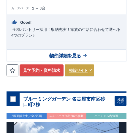
2 ～ 3台
カースペース
Good!
​
全棟パントリー採用！収納充実！家族の生活に合わせて選べる
4
つのプラン
♪
,
,
,
,
東海道・山陽新幹線
東海道本線
飯田線
豊橋鉄道東田本線
豊橋
物件詳細を見る
,
鉄道渥美線
名鉄名古屋本線
豊橋駅までバス
分 佐藤東バス停
19
まで徒歩
分
豊橋鉄道渥美線
小池駅まで徒歩
分
​ ​
5
30
近隣の完成物件のご案内可能！まずはお気軽にお問い合わせ
2026
年
7
月 中旬完成しまし
見学予約・資料請求
特設サイト
た！！
を！
来場予約：
Web
：
TEL:0564-57-0257
物件のおすすめポイント
耐震、制震に優れた
【
ダンパー
】採用！
ブルーミングガーデン 名古屋市南区砂
分譲
​
リビングが見渡せる【
対
面
キ
ッ
チ
ン
】
住宅
口町7棟
1
号棟、キッチン横には食器や調理器具、日用品などが片付く
【
パントリー
】を設置！
5区画販売中／全7区画
みらいエコ住宅2026事業
バーチャル内覧可
【
全居室
クローゼット付き
】
なので、服などの収納ができ、お
部屋が広く使用できます。