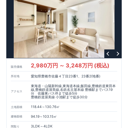
おります。
・『建設』住宅性能評価‥‥評価を受けた図面通り
に施工されているか、建設までに計4回チェックが行われます。
・図面や書類上だけでなく、「現場の施工状況」を検査した上
で、品質を保証しております。
!
現地案内予約受付中!
・現地ご
見学予約受付中◎ 平日やお仕事終わりのご案内も可能です! ・
ホームページに載っていない詳しい内容や、資金計画のご相
談、ご質問等がございましたらお気軽にご連絡下さい。 TEL
052-629-5635
東栄住宅 名古屋営業所
2,980万円 ～ 3,248万円 (税込)
販売価格
愛知県豊橋市佐藤４丁目23番1、23番2(地番)
所在地
東海道・山陽新幹線,東海道本線,飯田線,豊橋鉄道東田本
線,豊橋鉄道渥美線,名鉄名古屋本線 豊橋駅までバス19
アクセス
分 佐藤東バス停まで徒歩5分
豊橋鉄道渥美線 小池駅まで徒歩30分
118.44～130.76㎡
土地面積
94.19～103.15㎡
建物面積
3LDK～4LDK
間取り