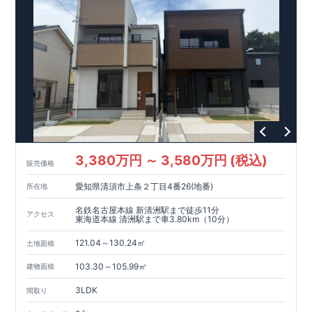
3,380万円 ～ 3,580万円 (税込)
販売価格
愛知県清須市上条２丁目4番26(地番)
所在地
名鉄名古屋本線 新清洲駅まで徒歩11分
アクセス
東海道本線 清洲駅まで車3.80km（10分）
121.04～130.24㎡
土地面積
103.30～105.99㎡
建物面積
3LDK
間取り