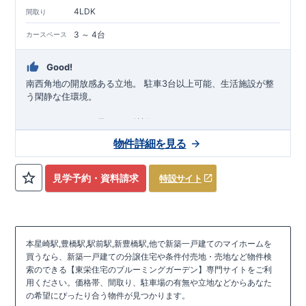
4LDK
間取り
3 ～ 4台
カースペース
Good!
南西角地の開放感ある立地。 ​駐車3台以上可能、生活施設が整
う閑静な住環境。
スマートフォンで見やすい特設サイトはこちら
https://www.e-blooming.com/bukken/83975030/
物件詳細を見る
見学予約・資料請求
特設サイト
本星崎駅,豊橋駅,駅前駅,新豊橋駅,他で新築一戸建てのマイホームを
買うなら、新築一戸建ての分譲住宅や条件付売地・売地など物件検
索のできる【東栄住宅のブルーミングガーデン】専門サイトをご利
用ください。価格帯、間取り、駐車場の有無や立地などからあなた
の希望にぴったり合う物件が見つかります。