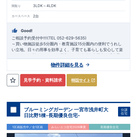
しくはクリック
!)
・誰が何をやったかが明確だからこそ、お客
3LDK～4LDK
様の安心に繋がります。
・設計、施工、営業が協力しあい、ベ
間取り
ストプランをご提供いたします。
・不要な中間マージンを抑え
2台
カースペース
る事で、コストダウンに努めております。
!
現地案内予約受付
中
!
・現地ご見学予約受付中◎ 平日やお仕事終わりのご案内も
可能です
!
ご希望のお客様は一度ご連絡ください！
・ホームペ
Good!
ージに載っていない詳しい内容や、資金計画のご相談、
ご質問
ご相談予約受付中!!!(TEL 052-629-5635)
等がございましたらお気軽にご連絡下さい。
!
現地案内予約受
～買い物施設徒歩5分圏内・教育施設15分圏内の便利でうれし
付中
!
・現地ご見学予約受付中◎ 平日やお仕事終わりのご案内
い立地。日々の用事を効率よく、子育ても暮らしも安心して楽
も可能です
!
ご希望のお客様は一度ご連絡ください！
・ホーム
しめる、便利でうれしい住環境♪
～
​ 〇名鉄名古屋本線「本星
ページに載っていない詳しい内容や、資金計画のご相談、
ご質
崎」駅まで 徒歩14分 〇JR東海道本線「笠寺」駅まで 徒歩
スマートフォンで見やすい特設サイトはこちら
物件詳細を見る
問等がございましたらお気軽にご連絡下さい。
TEL
0564-57-
23分 ​〇地下鉄桜通線「鶴里」駅まで バス8分 ​ バス停「赤坪
https://www.e-blooming.com/bukken/83075023/
東栄住宅 岡崎営業所
​ ​
0257
町」まで 徒歩2分 ​ ​
*
物件のおすすめポイント*
１号棟 3LDK＋
​ 遊び場や客間として
タタミコーナー＋WIC＋カースペース２台
見学予約・資料請求
特設サイト
利用できる
タタミコーナー
​ ​
​ 玄
2号棟 4LDK＋カースペース2台
関からリビングまでの間に
玄関土間収納
を設置
​3
号棟 3LDK＋
​ ​洗面室に
室内物干し
と
カ
パントリー＋WIC＋カースペース2台
ウンター
があり導線のいいプラン♪ ​ ​
5号棟 3LDK＋WIC＋カー
​ ​ 解放感と明るさを演出する
リビング吹抜
を採用！​ ​
スペース2台
ブルーミングガーデン 一宮市浅井町大
分譲
​
​6
号棟 3LDK＋マルチスキップ＋WIC＋パントリー＋カースペ
住宅
日比野1棟-長期優良住宅-
​ ​ 上部に吹抜を採用した
マルチスキップ
をリビングに設
ース2台
置 ​ ​ ​7
​ ​ ​リビングと調和する
号棟 4LDK＋WIC＋カースペース2台
1区画販売中／全1区画
みらいエコ住宅2026事業
長期優良住宅
設計で、くつろぎと機能性を両立した
和室
プラン ​
*
周辺環境*
笠東小学校(徒歩約8分) 本城中学校(徒歩約9分) 本星崎保育園