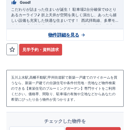
Good!
こだわりが詰まった住まいが誕生！
​
駐車場2台分確保でゆとり
あるカーライフ♪
​折上天井が空間を美しく演出し、あったら嬉
しい設備も充実した快適な住まいです！
​
​西武拝島線、多摩モ
ノレール『玉川上水』駅まで
◆立川市立幸小学校　徒歩4分
​徒歩7～8分
​ ​
◎生活環境・子育て
◆立川市立立川第四中学校　徒歩9分
環境に恵まれた立地◎
物件詳細を見る
◆ピーコックストア玉川上水店　徒歩8分
◆ファミリーマート玉川上水駅南口店　徒歩7分
◎嬉しい仕様と設備◎
見学予約・資料請求
【ハイブリット窓】
優れた断熱効果でエアコン効率を高めて、消費電力量を減らすことで
【電池錠タッチキー
CAZAS+
】
カードや普段お使いのおサイフケータイ対応。
スマートホンを玄関キーとして使用可能。
玉川上水駅,高幡不動駅,甲州街道駅で新築一戸建てのマイホームを買
ボタンを押して、カードやケータイをかざすだけで施解錠できます。
うなら、新築一戸建ての分譲住宅や条件付売地・売地など物件検索
<
ブルーミングガーデンのこだわり
>
のできる【東栄住宅のブルーミングガーデン】専門サイトをご利用
■
『BELS
』取得(
省エネ住宅)
←詳しくはクリック
ください。価格帯、間取り、駐車場の有無や立地などからあなたの
2025
・東栄住宅のブルーミングガーデンは、
年より適合義務化予定の
希望にぴったり合う物件が見つかります。
BELS
(ZEH
)
大きく上回る
評価
基準相当
をすべての住宅で取得
★★★★★
■
『長期優良住宅』取得!
 ←詳しくはクリック
7
5
・全
つの技術基準のうち、
つの等級を取得しています。
・住宅ローン控除最大５０００万円　最大控除額３５万円　控除期間
チェックした物件を
１３年間の最大控除額４５５万円