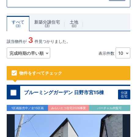
すべて
新築分譲住宅
土地
3
3
0
3
該当物件が
件見つかりました。
表示件数
物件をすべてチェック
ブルーミングガーデン 日野市宮15棟
分譲
住宅
1区画販売中／全15区画
みらいエコ住宅2026事業
バーチャル内覧可