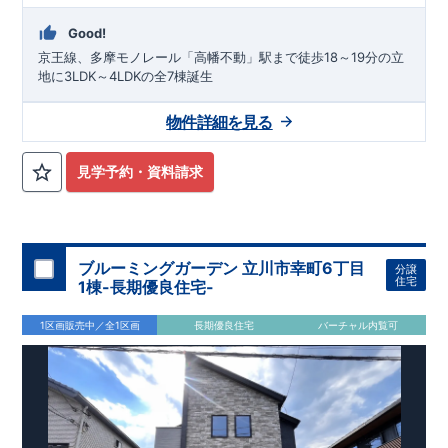
Good!
京王線、多摩モノレール「高幡不動」駅まで徒歩18～19分の立
地に3LDK～4LDKの全7棟誕生
物件詳細を見る
見学予約・資料請求
ブルーミングガーデン 立川市幸町6丁目
分譲
住宅
1棟-長期優良住宅-
1区画販売中／全1区画
長期優良住宅
バーチャル内覧可