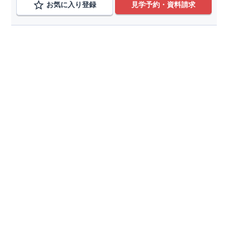
・中古市場でも、長期優良住宅が有利に働きます。
お気に入り登録
見学予約・資料請求
■
住宅性能評価ダブル取得!
 ←詳しくはクリック
・『設計』住宅性能評価‥‥建物設計段階で、国が認めた第三機関が評
・『建設』住宅性能評価‥‥評価を受けた図面通りに施工されているか
路線から検索する
■
全棟自社一貫体制!
 ←詳しくはクリック
・誰が何をやったかが明確だからこそ、お客様の安心に繋がります。
・設計、施工、営業が協力し合い、最良のプランをご提供致します。
西武拝島線,京王線,多摩モノレ
変更
・不要な中間マージンを抑える事で、コストダウンに努めております
玉川上水駅、高幡不動駅、甲州街道駅
変更
こだわり条件を追加
種別
分譲住宅
土地
価格帯
～