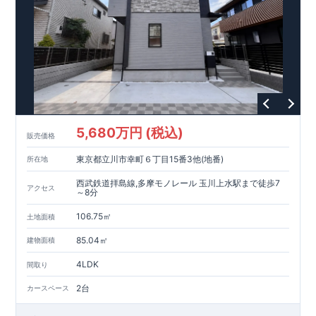
5,680万円 (税込)
販売価格
東京都立川市幸町６丁目15番3他(地番)
所在地
西武鉄道拝島線,多摩モノレール 玉川上水駅まで徒歩7
アクセス
～8分
106.75㎡
土地面積
85.04㎡
建物面積
4LDK
間取り
2台
カースペース