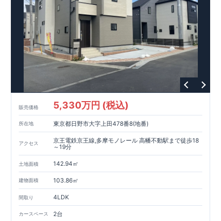
5,330万円 (税込)
販売価格
東京都日野市大字上田478番8(地番)
所在地
京王電鉄京王線,多摩モノレール 高幡不動駅まで徒歩18
アクセス
～19分
142.94㎡
土地面積
103.86㎡
建物面積
4LDK
間取り
2台
カースペース