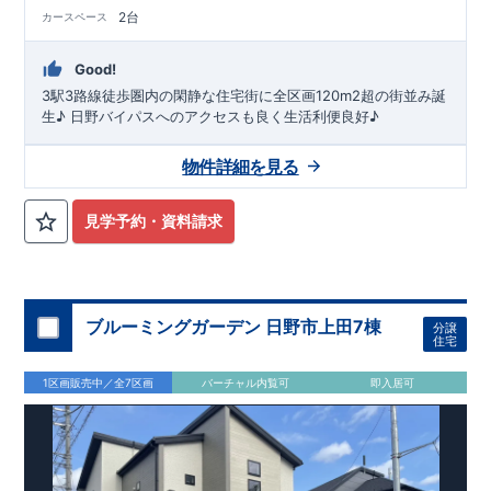
2台
カースペース
Good!
3駅3路線徒歩圏内の閑静な住宅街に全区画120m2超の街並み誕
生♪ 日野バイパスへのアクセスも良く生活利便良好♪
物件詳細を見る
見学予約・資料請求
ブルーミングガーデン 日野市上田7棟
分譲
住宅
1区画販売中／全7区画
バーチャル内覧可
即入居可