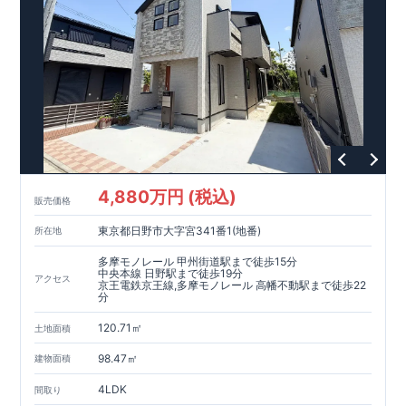
4,880万円 (税込)
販売価格
東京都日野市大字宮341番1(地番)
所在地
多摩モノレール 甲州街道駅まで徒歩15分
中央本線 日野駅まで徒歩19分
アクセス
京王電鉄京王線,多摩モノレール 高幡不動駅まで徒歩22
分
120.71㎡
土地面積
98.47㎡
建物面積
4LDK
間取り