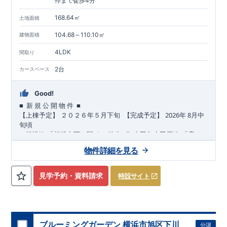
停まで徒歩4分
168.64㎡
土地面積
104.68～110.10㎡
建物面積
4LDK
間取り
2台
カースペース
Good!
■
■
新
規
公
開
物
件
2026
8
​
​
​
【上棟予定】
２０２６年
５
月下旬
【完成予定】
年
月中
旬頃
JR
8
​
​
​
相模
線
「相武台下」駅
まで
徒歩
分
小田急小田原
線
「座
22
​
​
間」駅
まで
徒歩
分
またはバス
8
分
バス停「座間中宿」まで徒
物件詳細を見る
4
​
​
​
歩
分
相鉄本
線
「さがみ野」駅
まで
バス
17
分
バス停「座間中
4
宿」まで徒歩
☆
おすすめポイント
分
☆
,
[1]
多彩な収納プラン完備
★
見学予約・資料請求
特設サイト
【全居室クローゼット完備】
​​
お子様のお洋服の収納にも困らない
☆
【２階の廊下収納】
​
生活感の出る掃除機や、
日用品などのアイテムを目隠し収納が
​​
​
​
できる
♪
【床下収納】
【大容量シューズクローゼット】
など
の、あったらうれしい収納完備
☆
ブルーミングガーデン 横浜市旭区下川
分譲