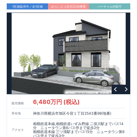
1区画販売中／全1区画
みらいエコ住宅2026事業
バーチャル内覧可
6,480万円 (税込)
販売価格
神奈川県横浜市旭区今宿１丁目2543番98(地番)
所在地
相模鉄道本線,相模鉄道いずみ野線 二俣川駅までバス14
分 ニュータウン第6バス停まで徒歩2分
アクセス
相模鉄道本線 三ツ境駅までバス15分 ニュータウン第6
バス停まで徒歩3分