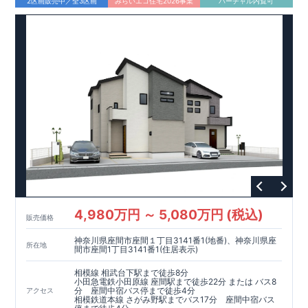
2区画販売中／全3区画
みらいエコ住宅2026事業
バーチャル内覧可
図面通りに施工されているか、建設までに計
回チェックが行わ
4
れます。
・図面や書類上だけでなく、「現場の施工状況」を検
査した上で、品質を保証しております。
・
■
全棟自社一
貫
体
制
!
誰が何をやったかが明確だからこそ、お客様の安心に繋がりま
す。
・設計、施工、営業が協力しあい、最良のプランをご提供
いたします。
・不要な中間マージンを抑える事で、コストダウ
ンに努めております。
​
4,980万円 ～ 5,080万円 (税込)
販売価格
神奈川県座間市座間１丁目3141番1(地番)、神奈川県座
所在地
間市座間1丁目3141番1(住居表示)
相模線 相武台下駅まで徒歩8分
小田急電鉄小田原線 座間駅まで徒歩22分 または バス8
分 座間中宿バス停まで徒歩4分
アクセス
相模鉄道本線 さがみ野駅までバス17分 座間中宿バス