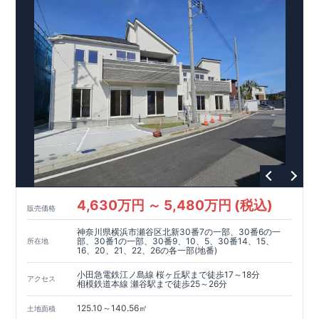
4,630万円 ～ 5,480万円 (税込)
販売価格
神奈川県横浜市瀬谷区北新30番7の一部、30番6の一
部、30番1の一部、30番9、10、5、30番14、15、
所在地
16、20、21、22、26の各一部(地番)
小田急電鉄江ノ島線 桜ヶ丘駅まで徒歩17～18分
アクセス
相模鉄道本線 瀬谷駅まで徒歩25～26分
125.10～140.56㎡
土地面積