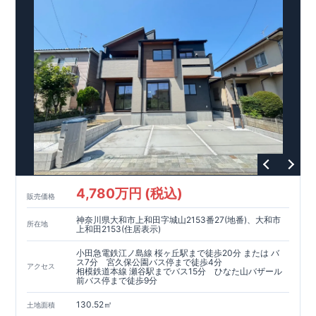
す。
・誰が何をやったかが明確だからこ
■
全棟自社一
貫
体
制
!
そ、お客様の安心に繋がります。
・設計、施工、営業が協力し
あい、最良のプランをご提供いたします。
・不要な中間マージ
ンを抑える事で、コストダウンに努めております。
4,780万円 (税込)
販売価格
神奈川県大和市上和田字城山2153番27(地番)、大和市
所在地
上和田2153(住居表示)
小田急電鉄江ノ島線 桜ヶ丘駅まで徒歩20分 または バ
ス7分 宮久保公園バス停まで徒歩4分
アクセス
相模鉄道本線 瀬谷駅までバス15分 ひなた山バザール
前バス停まで徒歩9分
130.52㎡
土地面積