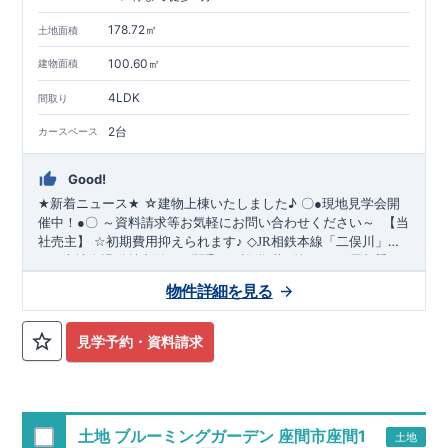
178.72㎡
土地面積
100.60㎡
建物面積
4LDK
間取り
2台
カースペース
Good!
☆建物上棟いたしました
♪
★
新着ニュース
★
〇
●
現地見学会開
～資料請求等お気軽にお問い合わせください～
催中！
●
〇
【当
社売主】
☆
初期費用抑えられます
♪
◇JR相鉄本線
「二俣川
」駅
​
までバス１４分
★☆
当社自慢の魅力溢れる間取り
バス停「ニュータウン第６」まで徒歩２
&
設備
!
暮らしやすく長く愛さ
​
​
・開放感を演
分♪
れる安心住まい
◇カースペース２台駐車可能+南庭付き
☆★
◇
LDK17帖以上の広々LDK
◇教育施設が徒歩圏
◇
物件詳細を見る
出するスタイリッシュな間取り
​
【折り上げ天井】
・ 吹き抜け
内です
♪
◇相鉄JR線で都内へのアクセス良好
により明るく開放的なLDKとなっております
≪
ブルーミングガーデンのこ
だ
わ
り
≫
【吹き抜け天井】
←
各タイトルをクリッ
◇
実際に生活した時に便利
◇
・ちょっとした収納に
・『設計』住宅性能評価
【収納スペ
‥‥
建物
ク
!!
■
住宅性能評価ダブ
ル
取
得
!
見学予約・資料請求
ース・各居室クローゼット完備】
設計段階で、国が認めた第三機関が評価しております。
・リビングや廊下に収納を多
・『建
数配置!時間短縮ができ主婦に嬉しい
設』住宅性能評価
スマートフォンで見やすい特設サイトはこちら
‥‥
評価を受けた図面通りに施工されている
【食器洗い乾燥機】
・寒
い冬や梅雨の季節に大活躍！
か、建設までに計
https://www.e-blooming.com/bukken/51775003/
回チェックが行われます。
【浴室乾燥暖房機】
・図面や書類上
​
4
だけでなく、「現場の施工状況」を検査した上で、品質を保証
しております。
・誰が何をやったかが明確
■
全棟自社一
貫
体
制
!
土地 ブルーミングガーデン 座間市座間1
土地