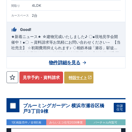
4LDK
間取り
2台
カースペース
Good!
☆建物完成いたしました
♪
★
新着ニュース
★
〇
●
現地見学会開
～資料請求等お気軽にお問い合わせください～
催中！
●
〇
【当
社売主】
☆
初期費用抑えられます
♪
◇相鉄本線
「瀬谷
」駅徒歩
​
​
１９分♪
★☆
当社自慢の魅力溢れる間取り
◇全区画３９坪越えの新規分譲地
&
設備
!
暮らしやすく長く愛さ
◇教育施設が徒歩圏
​
内です
れる安心住まい
♪
◇都内へのアクセス良好
☆★
◇
使い勝手の良い多彩な間取り
◇
物件詳細を見る
・開放感を演出するスタイリッシュな間取り
【勾配天井・折り
上げ天井】
・ 吹き抜けにより明るく開放的なLDKとなってお
ります（5号棟）
【吹き抜け天井】
◇
実際に生活した時に便利
見学予約・資料請求
特設サイト
◇
≪
・ちょっとした収納に
ブルーミングガーデンのこ
【収納スペース・各居室クローゼット
だ
わ
り
≫
←
各タイトルをクリッ
完備】
・リビングや廊下に収納を多数配置!時間短縮ができ主
・『設計』住宅性能評価
‥‥
建物
ク
!!
■
住宅性能評価ダブ
ル
取
得
!
婦に嬉しい
設計段階で、国が認めた第三機関が評価しております。
【食器洗い乾燥機】
・寒い冬や梅雨の季節に大活
・『建
躍！
設』住宅性能評価
スマートフォンで見やすい特設サイトはこちら
【浴室乾燥暖房機】
‥‥
評価を受けた図面通りに施工されている
か、建設までに計
https://www.e-blooming.com/bukken/51775003/
回チェックが行われます。
・図面や書類上
4
ブルーミングガーデン 横浜市瀬谷区橋
分譲
だけでなく、「現場の施工状況」を検査した上で、品質を保証
住宅
戸3丁目9棟
しております。
・誰が何をやったかが明確
■
全棟自社一
貫
体
制
!
だからこそ、お客様の安心に繋がります。
・設計、施工、営業
1区画販売中／全9区画
みらいエコ住宅2026事業
バーチャル内覧可
が協力しあい、最良のプランをご提供いたします。
・不要な中
間マージンを抑える事で、コストダウンに努めております。