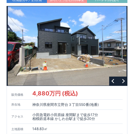
4,880万円 (税込)
販売価格
神奈川県座間市立野台３丁目550番(地番)
所在地
小田急電鉄小田原線 座間駅まで徒歩17分
アクセス
相模鉄道本線 かしわ台駅まで徒歩20分
148.83㎡
土地面積