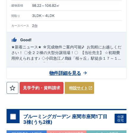
98.22～106.82㎡
建物面積
3LDK～4LDK
間取り
2台
カースペース
Good!
☆完成物件ご案内可能
♪
​​ ​お気軽にお越しくだ
★
新着ニュース
★
さい！
〇
全２２棟の大型分譲現場
！
〇
【当社売主】
☆
初期費
用抑えられます
♪
◇小田急江ノ島
線
「桜ヶ丘」駅徒歩１７～１
スマートフォンで見やすい特設サイトはこちら
​
​
８分♪
◇相鉄本線「瀬谷」駅徒歩２５分～２６分
◇カースペー
https://www.e-blooming.com/bukken/51775006/
ス２台駐車可能です！
◇教育施設が徒歩圏内です
♪
★☆
当社自
物件詳細を見る
慢の魅力溢れる間取り
&
設備
!
暮らしやすく長く愛される安心住
・開放感を演出する
まい
☆★
◇生活に合わせて選べる間取り
◇
スタイリッシュな
【勾配天井・吹き抜け】
・ LDKにちょっと
見学予約・資料請求
特設サイト
したおしゃれ感を
【折上天井】
◇
実際に生活した時に便利
◇
・ちょっとした収納に
【収納スペース・各居室クローゼット完
備】
・リビングや廊下に収納を多数配置!時間短縮ができ主婦
に嬉しい
【食器洗い乾燥機】
・忙しい朝でも広々使えます！
【オープンサニタリー】
≪
ブルーミングガーデンのこ
だ
わ
ブルーミングガーデン 座間市座間1丁目
分譲
り
≫
・
←
各タイトルをクリック
!!
■
住宅性能評価ダブ
ル
取
得
!
住宅
3棟(うち2棟)
『設計』住宅性能評価
‥‥
建物設計段階で、国が認めた第三機関
が評価しております。
・『建設』住宅性能評価
‥‥
評価を受けた