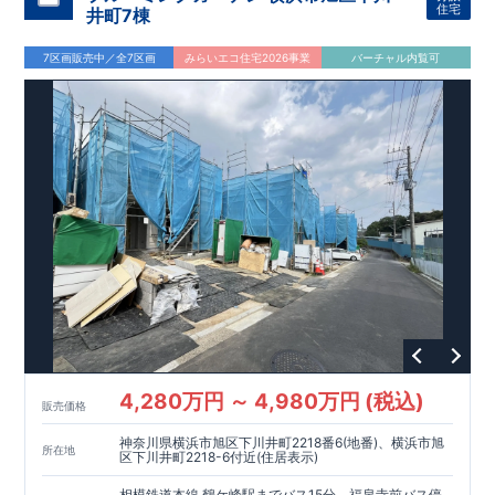
,
[2]
対面キッチンには、食洗器搭載
★
住宅
井町7棟
空間を美しく引き立てる、スタイリッシュな
ペニンシュラキッ
(2
)
”
”
​
​
チン
を採用！
号棟
配膳・後片付け
が便利な
対面キッチン
に
7区画販売中／全7区画
みらいエコ住宅2026事業
バーチャル内覧可
​
は、
生活感を感じさせない
ビルトイン食洗器
を搭載
,
[3]
忙しい毎日に！
ガス衣類乾燥機「乾太君」
パワフルなガス温風で、洗濯物を短時間でスピーディーに乾
燥！
天候や時間を気にせず、夜でも雨の日でも洗濯ができま
​
す。
毎日の家事時間を減らし、暮らしにゆとりを生み出しま
,
す。
[4]
空間に上質感を演出する
【グラビオエッジ】
採用
立体感のある壁面は上質な存在感を演出します
♪
,
[5]
主寝室には
間接照明付折上天井
★
​
折上げ天井に間接照明を組み合わせることで
柔らかな光が広が
り、空間に奥行きと落ち着いた雰囲気をプラス♪
​
​
◎
暮らしに寄り添う住環境
◎
～徒歩圏内～
教育環境
／コンビ
​
​
​
ニ
/
ドラッグストア
／
公園
■周辺環境■
【教育施設】
座間幼稚
694m
9
556m
7
​
​
園 約
（徒歩
分）
わかば保育園 約
（徒歩
分）
551m
7
311m
787m
4
10
​
​
​
座間小学校 約
【買い物施設】
セブンイレブン座間店 約
（徒歩
分）
西中学校 約
（徒歩
（徒歩
分）
450m
6
​
分）
ファミリーマート座間一丁目店 約
（徒歩
分）
新鮮市場
1200m
15
​
なかや座間入谷店 約
（徒歩
分）
ドラッグセイムス座
4,280万円 ～ 4,980万円 (税込)
400m
5
800m
10
800m
​
​
​
販売価格
間店 約
【その他施設】
（徒歩
座間公園 約
分）
ウェルパーク座間店 約
（徒歩
分）
座間南公園
（徒
10
950m
12
600m
8
​
​
歩
約
分）
（徒歩
分）
新戸診療所 約
（徒歩
分）
座間総
神奈川県横浜市旭区下川井町2218番6(地番)、横浜市旭
1400m
18
300m
​
合病院 約
（徒歩
分）
座間中宿郵便局 約
（徒
所在地
区下川井町2218-6付近(住居表示)
4
​↑
​
​
歩
■
東栄住宅の家作り■
分）
■
ブルーミングガーデンのこだわり
■
各
↑
■
​
​
タイトルをクリック
長期優良住宅取得
【国が定めた７つの
相模鉄道本線 鶴ケ峰駅までバス15分 福泉寺前バス停