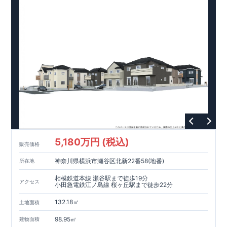
5,180万円 (税込)
販売価格
神奈川県横浜市瀬谷区北新22番58(地番)
所在地
相模鉄道本線 瀬谷駅まで徒歩19分
アクセス
小田急電鉄江ノ島線 桜ヶ丘駅まで徒歩22分
132.18㎡
土地面積
98.95㎡
建物面積