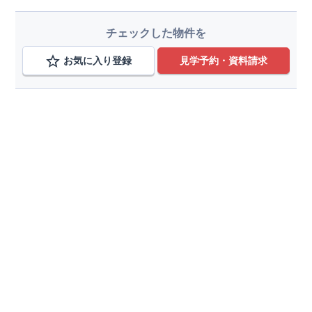
チェックした物件を
お気に入り登録
見学予約・資料請求
路線から検索する
相鉄線,いずみ野線,相鉄新横浜
変更
西谷駅、鶴ケ峰駅、二俣川駅、希望ケ丘駅、三ツ境
変更
駅、瀬谷駅、さがみ野駅、かしわ台駅
こだわり条件を追加
種別
分譲住宅
土地