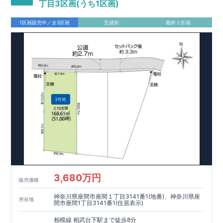
だからこそ、お客様の安心に繋がります。
・設計、施工、営業
丁目3区画(うち1区画)
が協力しあい、最良のプランをご提供いたします。
・不要な中
間マージンを抑える事で、コストダウンに努めております。
1区画販売中／全3区画
完成前
最終１区画
3,680万円
販売価格
神奈川県座間市座間１丁目3141番1(地番)、神奈川県座
所在地
間市座間1丁目3141番1(住居表示)
相模線 相武台下駅まで徒歩8分