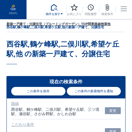
物件を探す
お気に入り
閲覧履歴
検索条件
新築一戸建て・分譲住宅（ブルーミングガーデン）TOP
関東
路線検索
他
西谷駅,鶴ケ峰駅,二俣川駅,希望ケ丘駅,他
の新築一戸建て、分譲住宅
西谷駅,鶴ケ峰駅,二俣川駅,希望ケ丘
駅,他
の新築一戸建て、分譲住宅
現在の検索条件
この条件を保存
この条件の新着物件を通知
路線
西谷駅、鶴ケ峰駅、二俣川駅、希望ケ丘駅、三ツ境
変更
駅、瀬谷駅、さがみ野駅、かしわ台駅
こだわり条件
変更