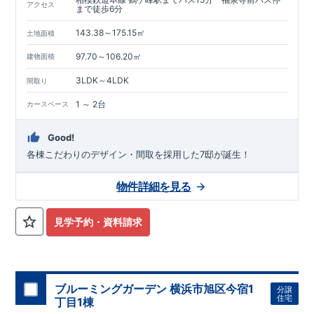
アクセス
まで徒歩6分
​
​
技術基準をクリア
☆
】
１
耐久性
/
２劣化対策
/
３維持管理性
４
住
スマートフォンで見やすい特設サイトはこちら
​
宅面積
/
５省エネルギー性
/
６
居住環境
/
７
維持保全管理
■
住宅性
143.38～175.15㎡
土地面積
https://www.e-blooming.com/bukken/10075041/
​
​
能評価ダブル取得
物件のご案内は、
事前予約
が
オススメ
です
☆
​
​
スムーズにご案内が可能
♪
お気軽にお問い合わせください
♪
お
97.70～106.20㎡
建物面積
TEL:0120-07-1081​
​
​
問い合わせお待ちしております
☆
※
未完成の
場合は、現地確認の他に
近くにある同仕様の完成物件をご案内
3LDK～4LDK
間取り
致します。
1 ～ 2台
カースペース
Good!
各棟こだわりのデザイン・間取を採用した7邸が誕生！
物件詳細を見る
見学予約・資料請求
ブルーミングガーデン 横浜市旭区今宿1
分譲
住宅
丁目1棟