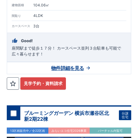
104.06㎡
建物面積
4LDK
間取り
3台
カースペース
Good!
座間駅まで徒歩１７分！ ​カースペース並列３台駐車も可能で
広々暮らせます！
物件詳細を見る
見学予約・資料請求
ブルーミングガーデン 横浜市瀬谷区北
分譲
住宅
新2期22棟
13区画販売中／全22区画
みらいエコ住宅2026事業
バーチャル内覧可