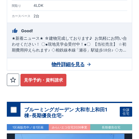
4LDK
間取り
2台
カースペース
Good!
☆建物完成しております
♪
​ ​お気軽にお問い合
★
新着ニュース
★
わせください！
〇
●
現地見学会受付中！
●
〇
【当社売主】
☆
初
​
期費用抑えられます
♪
◇相鉄線本線
「瀬谷」駅徒歩18分♪
◇カー
スペース２台駐車可能です！（車種による）
◇教育施設が徒歩
圏内です
♪
★☆
当社自慢の魅力溢れる間取り
&
設備
!
暮らしやす
物件詳細を見る
く長く愛される安心住まい
☆★
◇使い勝手の良い多彩な間取り
・開放感を演出するスタイリッシュな
【勾配天井・吹き抜
◇
け】
・ LDKにちょっとしたおしゃれ感を
【折上天井】
◇
実際
見学予約・資料請求
に生活した時に便利
◇
・ちょっとした収納に
【収納スペース・
各居室クローゼット完備】
・リビングや廊下に収納を多数配
置!時間短縮ができ主婦に嬉しい
【食器洗い乾燥機】
・忙しい
朝でも広々使えます！
【オープンサニタリー】
≪
ブルーミン
グガーデンのこ
ブルーミングガーデン 大和市上和田1
だ
わ
り
≫
←
各タイトルをクリック
!!
■
住宅性能
分譲
住宅
棟-長期優良住宅-
・『設計』住宅性能評価
‥‥
建物設計段階で、
評価ダブ
ル
取
得
!
国が認めた第三機関が評価しております。
・『建設』住宅性能
評価
‥‥
評価を受けた図面通りに施工されているか、建設までに
1区画販売中／全1区画
みらいエコ住宅2026事業
長期優良住宅
計
回チェックが行われます。
・図面や書類上だけでなく、
4
「現場の施工状況」を検査した上で、品質を保証しておりま