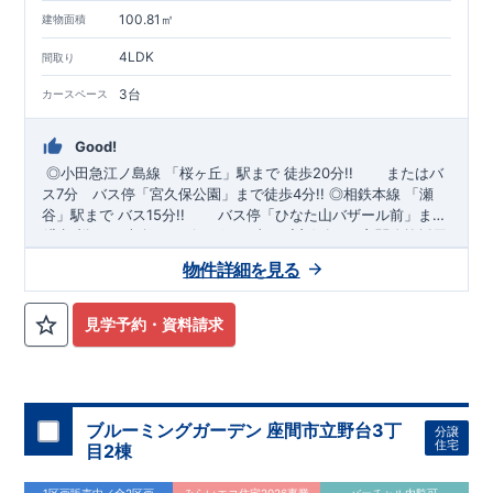
100.81㎡
建物面積
4LDK
間取り
3台
カースペース
Good!
◎小田急江ノ島線
「桜ヶ丘」
駅まで
徒歩20分!!
​
またはバ
ス7分 バス停「宮久保公園」まで徒歩4分!!
​
◎相鉄本線
「瀬
谷」
駅まで バス15
分!!
​
バス停「ひなた山バザール前」まで
徒歩9分!!
◆
ブルーミングガーデンのこだわり ◆
■ 南向きリビングで日当たり良好！
← 各タイトルをクリ
​
■ 玄関吹抜採用
で風通し・採光たっぷりの玄関空間！
ック!!
■『長期優良住宅』取得予定!
・国の定めた基準を全てク
■ リビング全体を見渡せ
物件詳細を見る
る「対面式キッチン」を採用♪
リア ・住宅ローン減税、固定資産税などの税制優遇を受けられ
​
■ 子育てに優しい住環境が整っ
ております♪
ます。 ・中古市場でも、長期優良住宅が有利に働きます。
​
■ 全居室にクローゼット採用！
■住
宅性能評価ダブル取得予定!
・『設計』住宅性能評価‥‥建物設
見学予約・資料請求
計段階で、国が認めた第三機関が評価しております。 ・『建
設』住宅性能評価‥‥評価を受けた図面通りに施工されている
か、建設までに計4回チェックが行われます。 ・図面や書類上
だけでなく、「現場の施工状況」を検査した上で、品質を保証
しております。
■全棟自社一貫体制!
・誰が何をやったかが明
ブルーミングガーデン 座間市立野台3丁
分譲
確だからこそ、お客様の安心に繋がります。 ・設計、施工、営
住宅
目2棟
業が協力しあい、最良のプランをご提供いたします。 ・不要な
中間マージンを抑える事で、コストダウンに努めております。
1区画販売中／全2区画
みらいエコ住宅2026事業
バーチャル内覧可