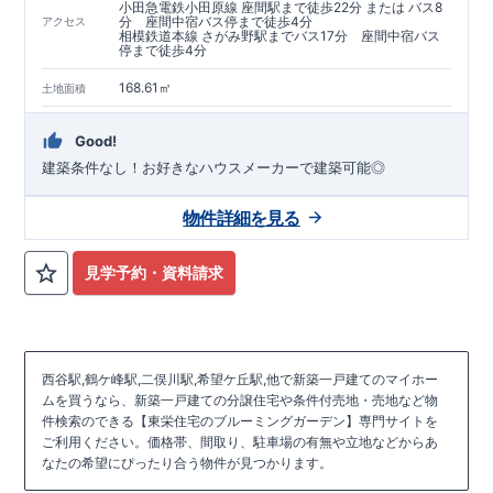
小田急電鉄小田原線 座間駅まで徒歩22分 または バス8
分 座間中宿バス停まで徒歩4分
アクセス
相模鉄道本線 さがみ野駅までバス17分 座間中宿バス
停まで徒歩4分
168.61㎡
土地面積
Good!
建築条件なし！お好きなハウスメーカーで建築可能◎
物件詳細を見る
見学予約・資料請求
西谷駅,鶴ケ峰駅,二俣川駅,希望ケ丘駅,他で新築一戸建てのマイホー
ムを買うなら、新築一戸建ての分譲住宅や条件付売地・売地など物
件検索のできる【東栄住宅のブルーミングガーデン】専門サイトを
ご利用ください。価格帯、間取り、駐車場の有無や立地などからあ
なたの希望にぴったり合う物件が見つかります。