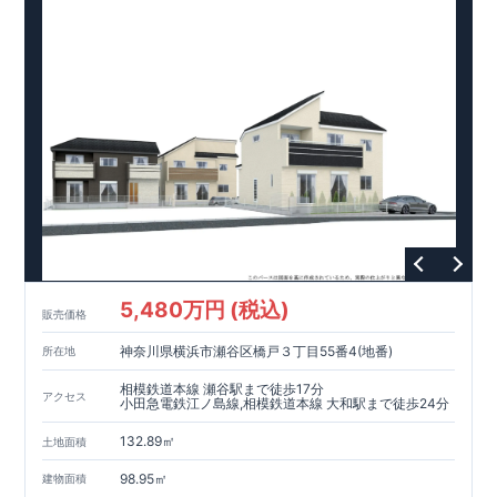
5,480万円 (税込)
販売価格
神奈川県横浜市瀬谷区橋戸３丁目55番4(地番)
所在地
相模鉄道本線 瀬谷駅まで徒歩17分
アクセス
小田急電鉄江ノ島線,相模鉄道本線 大和駅まで徒歩24分
132.89㎡
土地面積
98.95㎡
建物面積