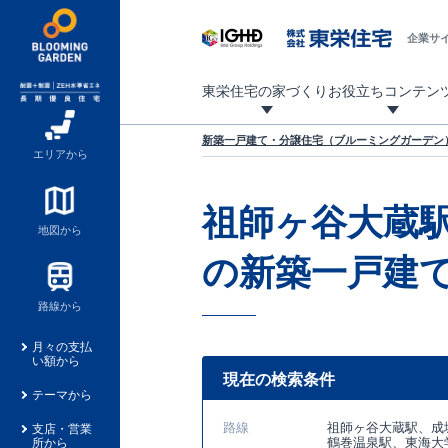
企業サ
東栄住宅の家づくり
お役立ちコンテン
地震に強い東栄住宅！ブルーミングガーデンは全棟住宅性能評価最高等級を取得！
「暮らしを豊かに」「帰ってきたくなる家」「お家時間を充実させたい」その想いから自社の設計士がお客様のニーズを反映した住み心地の良い新たな仕様を定期的にお届けしていきます。
設計から完成まで、国が定めた第三者機関が住宅性能を評価します
不動産（新築一戸建て・土地・条件付売地）購入は、各種手続きや見慣れない言葉などがたくさんあります。そんな不安もスッキリ解消！
東栄住宅に関する大切なキーワードの意味を一覧から見ることができます。
自社設計士考案の新仕様プロジェクト始動！
揺れに耐えるだけではなく、揺れ自体を低減し
ブルーミングガーデンは全棟住宅性能表示制度
家づくりのプロである業者さん、内情を知り尽くした東栄住宅の社員にも
現地見学するとメリットいっぱい！気になる物
家づくりのプロにも選ばれています
もっと暮らし快適プロジェクト
新築一戸建て・分譲住宅（ブルーミングガーデン）
エリアから
祖師ヶ谷大蔵駅
地図から
の新築一戸建
路線から
月々の支払
い額から
現在の検索条件
テーマから
路線
祖師ヶ谷大蔵駅、成
支店・営業
鶴巻温泉駅、東海大
所から