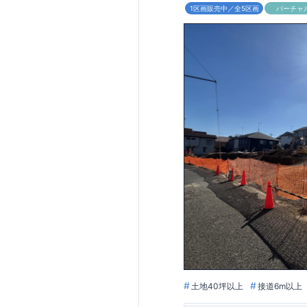
1区画販売中／全5区画
バーチャ
土地40坪以上
接道6m以上