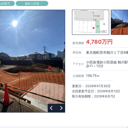
ル内覧可
最終１区画
4,780万円
販売価格
東京都町田市鶴川１丁目8
所在地
小田急電鉄小田原線 鶴川
アクセス
歩11～12分
156.75㎡
土地面積
更新日： 2026年07月30日
次回更新予定日：2026年8月13日
取引有効期限：2026年8月7日