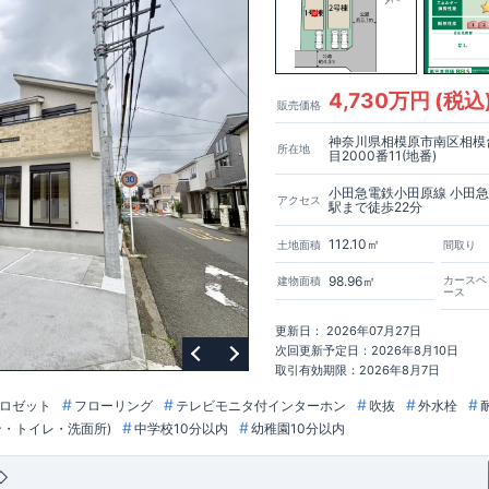
ス◇ ・小田急小田原線「本厚木」駅までバス３６分、 ​「まつかげ台」バス停歩３
ちら→​<
風等級2・耐震等級3) □ 劣化の軽減 (劣化対策等級3) □ 維持管理への配慮
各種カタログ｜ブルーミングリフォーム
>
) □ 空気環境 (ホルムアルデヒド発散等級3)
住宅
能
■国の定める7つの技術基準をクリア ■税制優遇あり
【東栄セーフティー
～6 □ 一次エネルギー消費量等級6～8 ​□ 第三者評価BELS実施
】
■制震ダンパーで振れ幅を大幅に低減、繰り返す地震に強い『耐震+制
ナンスフリー
4,730万円 (税込
販売価格
中
詳細やご見学など、お気軽にお問合せ下さい♪
東栄住宅 港南台営業所
神奈川県相模原市南区相模
1
所在地
目2000番11(地番)
小田急電鉄小田原線 小田
アクセス
駅まで徒歩22分
112.10㎡
土地面積
間取り
98.96㎡
カースペ
建物面積
ース
更新日： 2026年07月27日
次回更新予定日：2026年8月10日
取引有効期限：2026年8月7日
ロゼット
フローリング
テレビモニタ付インターホン
吹抜
外水栓
ン・トイレ・洗面所)
中学校10分以内
幼稚園10分以内
◇