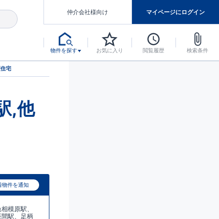
仲介会社様向け
マイページにログイン
物件を探す
お気に入り
閲覧履歴
検索条件
アした認定住宅です。
マンスには自信があります。
デザインテイストごとにサブブランドを開設し、意匠性の高い住宅を、よりわかりやすく、手の届きやすい形でご提案していきます。
東栄住宅では、お引渡し後最大10回の無料定期点検と最大60年間の品質保証を実施しています。
当サイトについて、ブルーミングガーデンシリーズに関して、東栄ホームサービス株式会社について。
デザインで、分譲住宅を変えていく。
譲住宅
駅,他
着物件を通知
急相模原駅、
座間駅、足柄