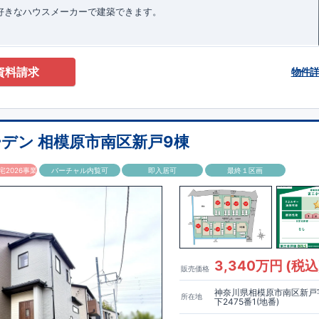
お好きなハウスメーカーで建築できます。
資料請求
物件
デン 相模原市南区新戸9棟
2026事業
バーチャル内覧可
即入居可
最終１区画
3,340万円 (税込
販売価格
神奈川県相模原市南区新戸
所在地
下2475番1(地番)