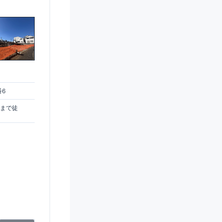
番6
駅まで徒