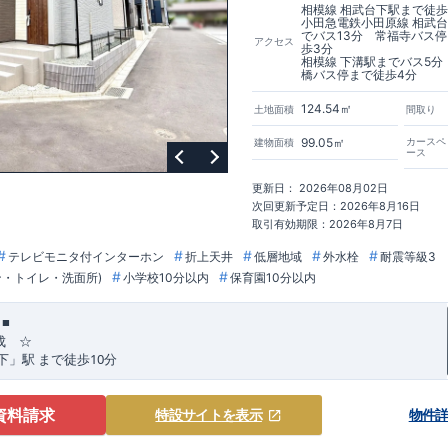
相模線 相武台下駅まで徒歩
小田急電鉄小田原線 相武
でバス13分 常福寺バス
アクセス
歩3分
相模線 下溝駅までバス5分
橋バス停まで徒歩4分
124.54㎡
土地面積
間取り
99.05㎡
カースペ
建物面積
ース
更新日： 2026年08月02日
次回更新予定日：2026年8月16日
取引有効期限：2026年8月7日
テレビモニタ付インターホン
折上天井
低層地域
外水栓
耐震等級3
ン・トイレ・洗面所)
小学校10分以内
保育園10分以内
■
成 ☆
10
下」駅
まで
徒歩
分
,
ト
☆
[1]
多彩な収納プラン完備
★
資料請求
特設サイト
を表示
物件
​​
ビーカーの収納にも便利
♪
【ウォークインクローゼット】
​​
をたくさんお持ちの方や、
流行ファッションがお好きな方にもおすすめ
♪