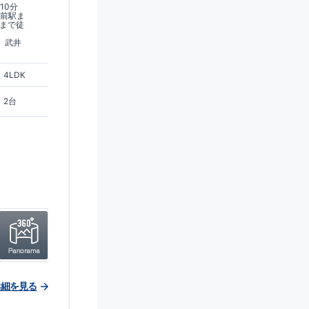
10分
台前駅ま
停まで徒
 武井
4LDK
2台
詳細を見る