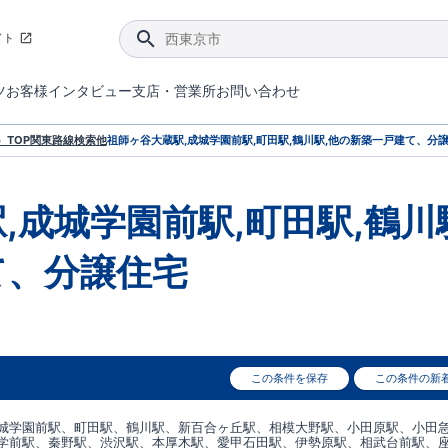
イト
ツ
お客様インタビュー
支店・営業所
お問い合わせ
てダメージを抑える制震技術。
4分野6項目で最高等級を取得！
ブルーミングガーデンは選ばれています。
件があったら行ってみよう！
ブルーミングガーデンは全棟で断熱等性能等級の「5」以上を標準取得しています。
東栄住宅では、地盤に特化した造成部門を社内に設置しお客様が安心して暮らせる土地をご提供するために、様々な取り組みを行っています。
声を大きくしてお伝えすることではないけど、実際に住んでみるとわかってくる。ブルーミングガーデンがこだわる「暮らしやすさ」を少しだけご紹介。
住宅にまつわるコラム。エリアから、キーワードから検索ができます。
室内空間を快適に保つ断熱性能
｢良い家を作って、きちんと手入れをして、長く大切に使う｣ことを目的とした、国が定めた7つの技術基準をクリ
ここまでやって低価格。コストパフォー
東栄住宅の特徴のひとつが自社一貫体制。土地の仕入れからお客様のご入居まで、東栄住宅のスタッフが携わっています。
東栄住宅の『分譲住宅』、『注文住宅』をご紹介いただくことでご紹介者様・ご成約いただいたお客様双方に特典をお贈りします。
TOP
関東
路線検索
他
祖師ヶ谷大蔵駅,成城学園前駅,町田駅,鶴川駅,他
の新築一戸建て、分
,成城学園前駅,町田駅,鶴川
て、分譲住宅
この条件を保存
この条件の新
城学園前駅、町田駅、鶴川駅、新百合ヶ丘駅、相模大野駅、小田原駅、小田
学前駅、秦野駅、渋沢駅、本厚木駅、愛甲石田駅、伊勢原駅、相武台前駅、