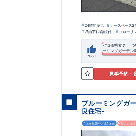
948m
12
（徒歩
分
■
東栄住宅の家作り
​↑
各タイトルをクリ
久性
/
２劣化対策
/
24時間換気
カースペース2
■
住宅性能評価ダ
収納下駄箱(鏡付)
フローリ
は、
事前予約
が
オ
スムーズにご案内
TEL:0120-07-108
​
☆
7/13価格変更！
​
つ
内致します。
ーミングガーデン
Good!
長期優良住宅・耐震
日当たり良好な物件
歩約3分！ ​ お
見学予約・
井、主寝室：間接
◆
周辺環境
◆
＜
【教育施設】
リンク：
折り上
◎ 厚
コラム| 東栄住宅
1500m(徒歩約2
​こだわりの内装・
2400m(徒歩約35
ロス、キッチンのポ
エイトS・D厚木上荻
オプション商品の
ブルーミングガー
広々！可動棚４段付
750m(徒歩約12分)
網戸（全窓）
​建
良住宅-
部屋から行き来可能で
工事を済ませるこ
スマートフォン​ア
ただくと
早割価格
​■玄関収納…便利
備機器の​15年保
住宅性能評価 W取
1区画販売中／全2区画
みらいエコ住宅
​​■
東栄ホームサービ
■第三者機関が設計
浴室…浴室暖房
♪
プボード・TVアン
4分野6項目で最高