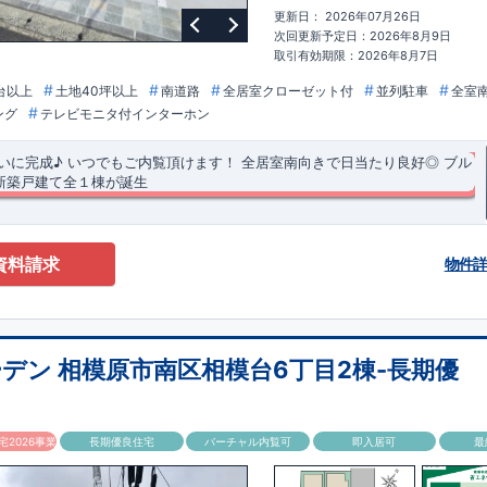
）
更新日： 2026年07月26日
​
■
■
ブルーミングガーデンのこだわり
■
次回更新予定日：2026年8月9日
↑ ​
■
​
​
取引有効期限：2026年8月7日
ック
長期優良住宅取得
【国が定めた７つの技術基準をクリア
☆
】
１
耐
​
３維持管理性
４
住宅面積
/
５省エネルギー性
/
６
居住環境
/
７
維持保全管理
台以上
土地40坪以上
南道路
全居室クローゼット付
並列駐車
全室
​
​
ブル取得
スマートフォンで見やすい特設サイトはこちら
★
物件のご案内
ング
テレビモニタ付インターホン
ススメ
です
☆
​
​
が可能
♪
お気軽にお問い合わせください
♪
お問い合わせお待ちしております
1​
​
※
未完成の場合は、現地確認の他に
近くにある同仕様の完成物件をご案
いに完成♪ いつでもご内覧頂けます！
​
全居室南向きで日当たり良好◎
ブル
新築戸建て全１棟が誕生
等級3・断熱等性能等級5（ZEH水準）を取得！
​ ​全居室南向き＆南道路で
です◎ カースペース並列２台分！、４LDK ​ ​バス停「まつかげ台」まで徒
しゃれな折上天井をリビングと主寝室に採用！（リビング：見せ梁付き折上天
資料請求
物件
照明付き折上天井）
げ天井とは？折り上げ天井のメリットと照明計画ポイント｜住宅にまつわる
木市立 上荻野小学校 約1200ｍ(徒歩約18分) ◎ 厚木市立 荻野中学校 約
の新築一戸建て、分譲住宅
4分) ◎ 荻野すみれ愛児園 約2200m(徒歩約33分) ◎ とびお幼稚園 約
＞
​
仕様を施した、オシャレなリビングがございます♪ ​折上天井、アクセントク
分)
【買物施設】
◎ たからやフレサ上荻野店 約950m(徒歩約16分) ◎ クリ
ップアップ天井、を採用！是非ご内覧ください♪ ​ ​キッチンスペース
野店 約1000m(徒歩約17分)
ご紹介
【その他施設】
◎ 厚木上荻野郵便局 約
デン 相模原市南区相模台6丁目2棟-長期優
きで食品等の収納ができます！ ​ 2階南側に​ワイドバルコニーを採用！２
物引渡日の20日前までにお申込みいただくと
◎ まつかげ台中公園 約190m(徒歩約3分)
特別価格
でご案内 ​お引渡し前に
洗濯物もたっぷり干せます♪ ​ ​ ​​＜設備・仕様＞ ​​■玄関ドア…タグキーや
とが可能です。
住宅設備機器修理サービス
​建物引渡日までにお申し込みい
プリで開閉可能仕様です♪
でご案内 ​キッチン／トイレ／バス／給湯器／洗面化粧台／インターホン 設
な全身鏡のついた、コの字収納がございます♪
証サービスへの加入がおすすめです！
得(設計・建設)
2026事業
長期優良住宅
バーチャル内覧可
即入居可
最
ス株式会社
・建物検査(全四回)を実施 ■税制優遇あり
換気乾燥機付き！壁面にアクセントカラーを施したオシャレな浴室空間です
なら、
​エアコン・フロアコーティング・カーテンレール・カッ
テナ 等もご紹介可能！
等級を取得!