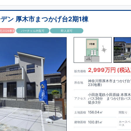
ット完備】
​​
収納にも困らない
☆
【２階の廊下収納】
​
​​
​
機や、
日用品などのアイテムを目隠し収納ができる
♪
【床下収納】
【大
デン 厚木市まつかげ台2期1棟
ーゼット】
うれしい収納完備
☆
は、食洗器搭載
★
2026事業
バーチャル内覧可
即入居可
が便利な
対面キッチン
には、
ない
ビルトイン食洗器
を搭載
間を演出
♪
り添う住環境
◎
ニ
/
ドラッグストア
／
公園
2,999万円 (税込
販売価格
神奈川県厚木市まつかげ台1
所在地
593m
8
784m
10
23(地番)
​
​
約
（徒歩
分）
新磯保育園 約
（徒歩
分）
新磯小学校 約
m
25
​相陽中
​
学校 約2000
（徒歩
分）
小田急電鉄小田原線 本厚
バス36分 まつかげ台バ
アクセス
556m
7
​
1100m
部店 約
（徒歩
分）
ファミリーマート座間一丁目店 約
（徒
徒歩3分
1200m
15
​
セイムス座間店 約
（徒歩
分）
たからやフレサ磯部店 約
156.04㎡
土地面積
間取り
）
100.81㎡
カースペ
建物面積
0m
7
​
757m
10
​
（徒歩
分）
下磯部東子どもの広場 約
（徒歩
分）
新戸診療所
ース
​
900m
12
​
分）
相模原磯部郵便局 約
（徒歩
分）
磯部クリニック 約