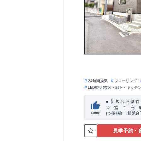
24時間換気
フローリング
LED照明(玄関・廊下・キッチ
■
新
規
公
開
物
件
☆ 堂 々 完 
JR
​
相模線
「相武台
Good!
☆
おすすめポイン
【玄関土間収納】
見学予約・
スーツケースやベ
私服通勤でお洋服