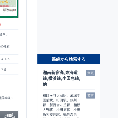
)
台６丁
急相模原
路線から検索する
4LDK
2台
湘南新宿高,東海道
変更
線,横浜線,小田急線,
他
祖師ヶ谷大蔵駅、成城学
変更
耐震等級3
園前駅、町田駅、鶴川
駅、新百合ヶ丘駅、相模
大野駅、小田原駅、小田
急相模原駅、鶴巻温泉