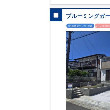
【全居室クローゼ
お子様のお洋服の
生活感の出る掃除
ブルーミングガー
容量シューズクロ
などの、あったら
,
[2]
対面キッチンに
1区画販売中／全1区画
みらいエコ住宅
”
”
配膳・後片付け
生活感を感じさせ
,
[4]
上部吹抜け
明るく開放的な空
◎
暮らしに寄
～徒歩圏内～
教育環境
／コンビ
■周辺環境■
【教育施設】
せんだん保育園 
715m
9
（徒歩
分）
【買い物施設】
ローソン相模原磯
4
​
歩
1
分）
ドラッグ
1400m
18
（徒歩
分
【その他施設】
55
根岸台公園 約
772m
10
約
（徒歩