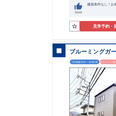
建築条件なし！​
Good!
見学予約・
ブルーミングガー
1区画販売中／全9区画
みらいエコ住宅