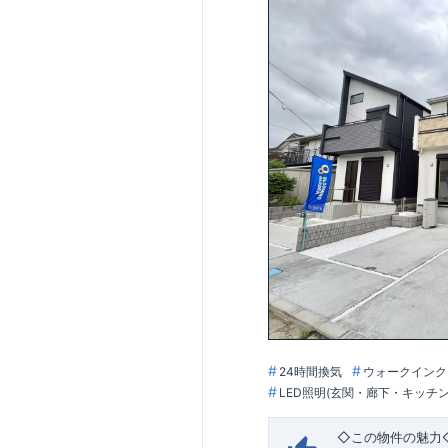
​ ​ ​◇アクセ
ウェブカタログはこ
□ 構造の安定 (耐
(維持管理対策等級3
快適に長く住める
分
ZEH水準の断熱性
【長期優良住宅】
□ 断熱等性能等級5
ダンパー標準装備
震』技術 ■メンテ
現地案内予約受付
TEL:0120-29-108
24時間換気
ウォークインク
LED照明(玄関・廊下・キッチ
◇この物件の魅力