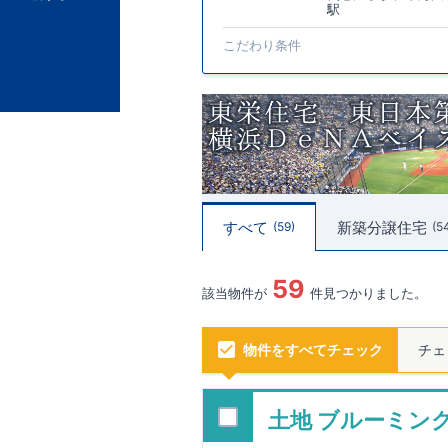
駅
こだわり条件
すべて
新築分譲住宅
59
5
59
該当物件が
件見つかりました。
物件をすべてチェック
チェ
土地 ブルーミン