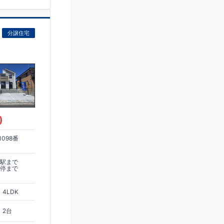
分譲住宅
)
098番
木駅まで
ス停まで
4LDK
2台