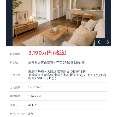
■
『長期優良住宅』取得
・
国が定めた７つの技術基準をクリア
した認定住宅です
・住宅ローン減税、固定資産税などの税制優
遇を受けられる ・長期優良住宅が有ることにより中古市場でも
有利に働く
■
地震から家族を守る『制震ダンパー』
・揺るがな
い安全と品質の追求から生まれた東栄セーフティダンパー ・前
震、本震の計6回の震度加えても倒壊しないことを実証した ・
揺れ幅を大幅に低減、繰り返す地震に強い
■
断熱・省エネ最適
解
・バランスを重視した『賢い』省エネ ・なぜ断熱等級5がな
のか、一次エネルギーとは、ZEHとはなにか ・最適に暮らすた
3,190万円 (税込)
販売価格
めのこだわり、選択
■
『住宅性能評価』W取得
・『設計』住宅
性能評価…建物計画段階で国が認めた第三機関が評価 ・『建
埼玉県久喜市鷲宮４丁目2750番62(地番)
所在地
設』住宅性能評価…竣工までに計4回チェックが行われる
■
『BELS』最高評価取得
・省エネ法で定められた基準より大き
東武伊勢崎・大師線 鷲宮駅まで徒歩18分
く上回る『ZEH基準相当』を取得 ・長期保有できる建物品質の
東武鉄道宇都宮線 東武宇都宮駅まで徒歩31分 または 自
アクセス
転車2.50km（11分）
確保
-先着販売-
＊現地案内予約受付中＊
平日でもご案内可能です!
170.10㎡
土地面積
お気軽にお問い合わせください♪
0120-60-1081
連絡先:
104.27㎡
建物面積
定休日:火曜・水曜
4LDK
間取り
3台
カースペース