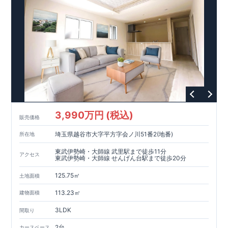
3,990万円 (税込)
販売価格
埼玉県越谷市大字平方字会ノ川51番2(地番)
所在地
東武伊勢崎・大師線 武里駅まで徒歩11分
アクセス
東武伊勢崎・大師線 せんげん台駅まで徒歩20分
125.75㎡
土地面積
113.23㎡
建物面積
3LDK
間取り
2台
カースペース