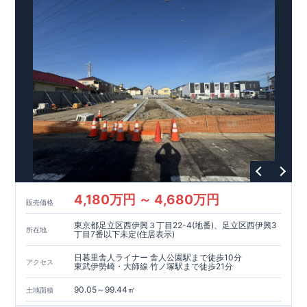
アクセス
東北本線、東武伊勢崎線
「久喜」
駅まで自転車
分（
㎞）
JR
5
1,1
,
徒歩
分
13
ロケーション
・久喜小学校（徒歩
分）
2
・久喜中学校（徒歩
分）
3
・アイン久喜本町店（徒歩
分）
5
・セブンイレブン久喜本町１丁目店（徒歩
分）
5
東栄住宅ブルーミングガーデンのこだわりの家づくり
全棟自社一貫体制
もっと詳しく
◇誰が、何をしたか。が明確だからこそ、お客様の安心に繋が
ります。
◇設計、施工、営業が互いに協力しあい、最良のプランを提供
いたします。
4,180万円 ～ 4,680万円
販売価格
◇不要な中間マージンを抑えることで、コストダウンに努めて
います。
東京都足立区西伊興３丁目22-4(地番)、足立区西伊興3
耐震等級
3
取得
もっと詳しく
所在地
丁目7番以下未定(住居表示)
◇国が定めた耐震等級で最高の
3
を取得建築基準法で定められ
た、｢数百年に一度発生する地震に対して、倒壊、崩壊しな
日暮里舎人ライナー 舎人公園駅まで徒歩10分
アクセス
東武伊勢崎・大師線 竹ノ塚駅まで徒歩21分
い。｣という基準から、さらに
1.5
倍の耐震力を達成していま
す。
安心の長期優良住宅！
もっと詳しく
90.05～99.44㎡
土地面積
◇東栄住宅は、全
7
つの技術基準のうち、
4
つの最高等級を取得