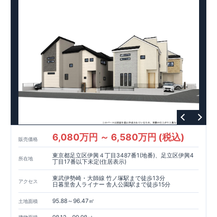
住宅設備のポイント
月額サービス料０円
■
太陽光発電 標準搭載
自家消費分は
。
※
サー
ビス期間（
10
年間）中の売電収入は事業者に帰属しますが、
契
約満了後は売電収入を含めお客様に帰属します。
■
ホテルライクで実用的な洗面スペース
（
オープンサニタリー
irodori
／詳細ページへ）
家計にやさしい住宅性能
■
長期優良住宅
住宅ローン控除額の優遇、
固定資産税の減額期間
延長など
税制面でのメリットが受けられます。
■
耐震等級
３
＋
制震ダンパー
建築基準法の
1.5
倍の耐震性。
地震保
険の割引（最大
50
％）対象です。
現地のご案内・資料請求 受付中
■
現地での立地確認や、
完成イメージ・建物仕様について
ご説明が可能です。
まずはお気軽にお問い合わせください。
TEL
：
0120-44-1081
（
9:30
～
18:30
／火水曜休み）
6,080万円 ～ 6,580万円 (税込)
販売価格
東京都足立区伊興４丁目3487番1(地番)、足立区伊興4
所在地
丁目17番以下未定(住居表示)
東武伊勢崎・大師線 竹ノ塚駅まで徒歩13分
アクセス
日暮里舎人ライナー 舎人公園駅まで徒歩15分
95.88～96.47㎡
土地面積