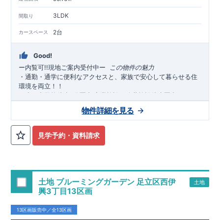
3LDK
間取り
2台
カースペース
Good!
ー内覧可!!現地ご案内受付中
ー
​ ​
この物件の魅力
・通勤・通学に便利なアクセスと、家族で安心して暮らせる住
環境を両立！！
・
小・中学校徒歩
分圏内
商業施設・公共施設徒歩圏内
にそろ
3
,
い、毎日の暮らしがスムーズに
生活利便性と家族で安心して暮
♪
物件詳細を見る
らせる住環境を両立
◎
・
カースペース
台確保
！ご夫婦それぞれの車利用や来客
並列２
時も安心。忙しい朝や雨の日もストレスなく出発・帰宅が可能
見学予約・資料請求
です♪
・
東北本線・東武伊勢崎線
「久喜」
駅まで徒歩
分の
駅徒歩
JR
13
圏内・２路線利用可能
通勤・通学に便利な、駅チカの好立
◎
地！毎日の移動がスムーズになる、暮らしやすい住環境です。
・
太陽光パネル標準装備
！家計にも環境にやさしくエコな暮ら
土地 ブルーミングガーデン 足立区西伊
土地
しが叶います！
興3丁目13区画
・
食洗器付き
システムキッチンで、毎日の家事負担を軽減！
・
折上天井・勾配天井を
採用し、奥行きと開放感ある空間を演
13区画販売中／全13区画
出♪