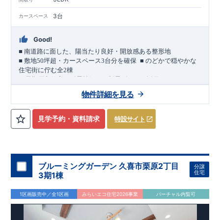
3台
カースペース
Good!
■
南道路に面した、陽当たり良好・開放感ある整形地
​
■
敷地
50
坪超・カースペース
3
台分を確保
■
のどかで穏やかな
住宅街に佇む全
2
棟
（長期優良住宅／耐震等級３・制震ダンパー採用）
車道
7.0m
南道路
12.0m
（歩道含む・
）に面した、
開放感と陽当
物件詳細を見る
たりに恵まれた立地。
約
12m
超
南北に長い整形地を活かし、
建物南側には
の奥行きが
あり、
採光・通風・プライバシー性にも配慮した敷地計画で
見学予約・資料請求
特設サイト
す。
3
■
買物施設が徒歩圏内
・ローソン 徒歩
分
・ドラッグストアコ
スモス 徒歩約
10
分
・クスリのアオキ 徒歩約
10
分
・ビバモール
加須 徒歩
13
分
間取りのポイント
ブルーミングガーデン 久喜市栗原2丁目
分譲
LDK
約
19.5
帖
​陽当たりよく開放
■ 1
号棟
のゆとりあるリビング
住宅
3期1棟
感があります。
■
共通
1区画販売中／全1区画
みらいエコ住宅2026事業
バーチャル内覧可
・主寝室は将来仕切れる可変型プラン
・
2
階洋室
2
部屋にウォー
クインクローゼット設置
住宅設備のポイント