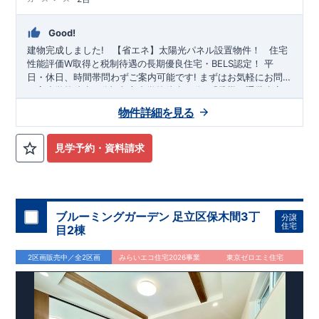
Good!
建物完成しました!
​ ​ ​
【省エネ】太陽光パネル設置物件！
​ ​
住宅
性能評価W取得と税制待遇の長期優良住宅・BELS認定！
平
日・休日、時間帯問わずご案内可能です!
まずはお気軽にお問
い合わせください!
平方小学校
徒歩11分、
東武スカイツリーライン
平方中学校
徒歩19分! お子様の通学も安
「武里」
駅徒歩11
分・
心です♪
「せんげん台」
◎物件のポイント
駅徒歩20分
敷地は、
！
38坪
!
駐車スペースは『
2
物件詳細を見る
台
』!
小学校、幼稚園、保育園、スーパー、コンビニ、クリニックな
ど
徒歩14分
以内
◆収納も沢山あります！
​
・小型自転車やベビ
見学予約・資料請求
ーカーなど玄関がスッキリ片付く
『玄関土間収納』
​
・キッチン
用品や備蓄品など保管出来る
『パントリー』
​
◆こだわりの内
装！
・LDKは
空間演出した折り上げ天井
・開放感のある
『アイ
ランド風オープンキッチン』
・2階の主寝室は、仕切れる
『主
寝室可変型』
タイプです
◆便利な設備！
​
・一時的なごみ置き
ブルーミングガーデン 足立区保木間3丁
分譲
場としても便利な
『勝手口』
・掃除に便利な
『バルコニー水
住宅
目2棟
栓』
・雨の日でも洗濯物が干せる
『室内物干』
・梅雨時や花
粉の時期のお洗濯も安心
『浴室乾燥暖房機』
2区画販売中／全2区画
みらいエコ住宅2026事業
東京ゼロエミ住宅