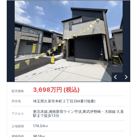
お気軽にお問合せください♪ 熊谷営業所0120-767-108
ネット
なら24時間予約可能
その他エリア、熊谷営業所の取扱物件一覧
はこちら
3,698万円 (税込)
販売価格
埼玉県久喜市本町２丁目294番1(地番)
所在地
東北本線,湘南新宿ライン宇須,東武伊勢崎・大師線 久喜
アクセス
駅まで徒歩13分
174.04㎡
土地面積
96.16㎡
建物面積