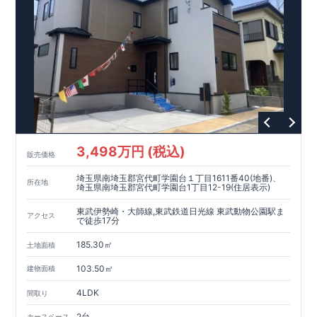
能
■
オープンサニタリー
irodori
ホテルライクで機能的な洗面空間
家計にやさしい住宅性能
■
長期優良住宅
住宅ローン控除額の優遇、
固定資産税の減額期間
延長など
税制面でのメリットが受けられます。
■
耐震等級
３
＋
制震ダンパー
建築基準法の
1.5
倍の耐震性。
地震保
険の割引（最大
50
％）対象です。
現地のご案内・資料請求 受付中
■完成済みにつき、
実際の建物・設備・間取りを
3,498万円 (税込)
現地にてご確認いただけます。
販売価格
まずはお気軽にお問い合わせください。
TEL
：
0120-44-1081
埼玉県南埼玉郡宮代町学園台１丁目1611番40(地番)、
（
9:30
～
18:30
／火水曜休み）
所在地
埼玉県南埼玉郡宮代町学園台1丁目12-19(住居表示)
東武伊勢崎・大師線,東武鉄道日光線 東武動物公園駅ま
アクセス
で徒歩17分
185.30㎡
土地面積
103.50㎡
建物面積
4LDK
間取り
2台
カースペース