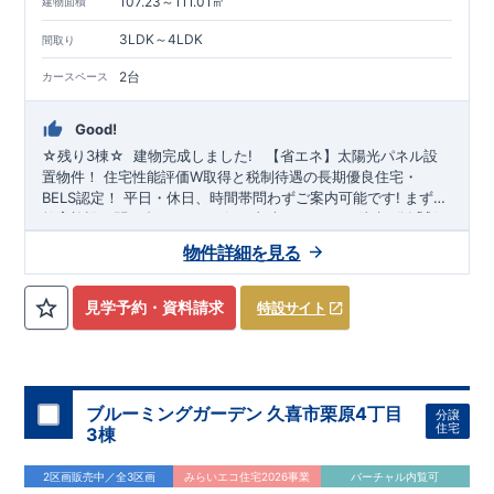
現地にてご確認いただけます。
107.23～111.01㎡
建物面積
まずはお気軽にお問い合わせください。
TEL
：
0120-44-1081
3LDK～4LDK
間取り
（
9:30
～
18:30
／火水曜休み）
2台
カースペース
Good!
☆残り
3
棟☆
​ ​
建物完成しました!
​ ​
【省エネ】太陽光パネル設
置物件！
住宅性能評価W取得と税制待遇の長期優良住宅・
BELS認定！
平日・休日、時間帯問わずご案内可能です!
まずは
お気軽にお問い合わせください!
教育施設、スーパー、コンビニ、クリニックなど
東武スカイツリーライン
徒歩7分
以内
「新
田」
◆収納も沢山あります！
駅徒歩20～21分！
清門小学校
・季節ものの収納に便利な
徒歩18～19分、
新栄中学校
『ウォーク
物件詳細を見る
徒歩23～24分!
インクローゼット』
◎物件のポイント
（号棟による）
敷地は、
​
・勉強や仕事用に便利な空
36坪～
!
駐車スペー
スは『
間
『テレワークルーム』
2～3台
』!
（号棟による）
​
◆こだわりの内装！
・LDKは
空間演出した折り上げ天井
・開放感のある
『アイラン
見学予約・資料請求
特設サイト
ド風オープンキッチン』
・2階の主寝室は、仕切れる
『主寝室
可変型』
タイプです
◆便利な設備！
・掃除に便利な
『バルコ
ニー水栓』
・雨の日でも洗濯物が干せる
『室内物干』
・梅雨
時や花粉の時期のお洗濯も安心
『浴室乾燥暖房機』
​
​スマート
フォンで見やすい特設サイトはこちら
​
https://www.e-
ブルーミングガーデン 久喜市栗原4丁目
分譲
blooming.com/bukken/20074012/
住宅
3棟
2区画販売中／全3区画
みらいエコ住宅2026事業
バーチャル内覧可