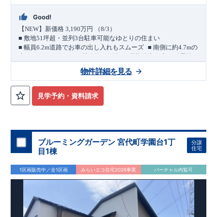
Good!
【
NEW
】新価格
3,190
万円 （
8/3
）
■
敷地
51
坪超・並列
3
台駐車可能なゆとりの住まい
​ ​
■
幅員
6.2m
道路でお車の出し入れもスムーズ
■
南側に約
4.7m
の
​ ​
（長期優良住宅／耐震等
庭スペースを確保した開放的な敷地
級３・制震ダンパー採用）
物件詳細を見る
【東武伊勢崎線「鷲宮」駅徒歩
18
分】
【
JR
東北本線「東鷲宮」
駅 自転車
11
分】
落ち着いた街並みが広がる、おだやかな住宅街に佇む
1
邸。
敷
見学予約・資料請求
地の南側には約
4.7m
の庭スペースを設け、
陽当たりと開放感に
配慮した配置計画です。
■
買物施設も身近に揃う便利な住環境
・ドラッグストア 徒歩
3
分
・
コンビニ 徒歩
7
分
・ドン・キホーテ 徒歩
11
分
・アリオ鷲宮 車
14
分
ブルーミングガーデン 宮代町学園台1丁
分譲
■
公園 徒歩
2
分
住宅
目1棟
暮らしやすさを考えた間取りプラン
■
リビング続きの洋風フチなし畳の和室
1区画販売中／全1区画
みらいエコ住宅2026事業
バーチャル内覧可
■
主寝室は将来仕切れる可変型設計
■
キッチンや洗面所に可動棚を設けた
生活動線に配慮した収納計
画
設備のポイント
■
太陽光発電（フラットプラン）採用
月額サービス料
0
円で利用可