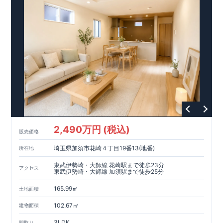
2,490万円 (税込)
販売価格
埼玉県加須市花崎４丁目19番13(地番)
所在地
東武伊勢崎・大師線 花崎駅まで徒歩23分
アクセス
東武伊勢崎・大師線 加須駅まで徒歩25分
165.99㎡
土地面積
102.67㎡
建物面積
3LDK
間取り