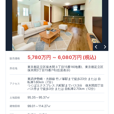
5,780万円 ～ 6,080万円 (税込)
販売価格
東京都足立区保木間３丁目15番16(地番)、東京都足立区
所在地
保木間3丁目15番7号(住居表示)
東武伊勢崎・大師線 竹ノ塚駅まで徒歩23分 または 自
転車1.60km（7分）
アクセス
つくばエクスプレス 六町駅までバス3分 保木間四丁目
バス停まで徒歩3分 または 自転車2.70km（12分）
95.35～95.37㎡
土地面積
99.01～114.27㎡
建物面積