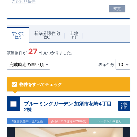
こだわり条件
変更
すべて
新築分譲住宅
土地
27
26
1
27
該当物件が
件見つかりました。
表示件数
物件をすべてチェック
ブルーミングガーデン 加須市花崎4丁目
分譲
住宅
2棟
1区画販売中／全2区画
みらいエコ住宅2026事業
バーチャル内覧可