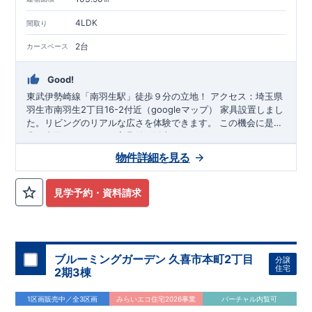
4LDK
間取り
2台
カースペース
Good!
東武伊勢崎線「南羽生駅」徒歩９分の立地！ ​アクセス：
埼玉県
羽生市南羽生2丁目16-2付近（googleマップ）
家具設置しまし
た。リビングのリアルな広さを体験できます。 この機会に是
非。内覧ください。 ※家具付き販売ではございません。 平日、
＊交通
土日ご案内可能です!（火・水定休日除く） 東栄住宅 熊谷営
東武伊勢崎線「南羽生駅」徒歩9分
物件詳細を見る
業所0120-767-108
ネットから24時間ご予約可能
・資料請求・
​◆7.0帖、6.25帖のひろびろした洋室が魅力的な間取り！ ◆玄
現地を見学したい・環境が知りたい・詳しい説明を受けたい・
関土間収納、、リビング収納、各居室にはクローゼット、そし
支払い例が知りたい
て床下収納！各所に収納があるのでお部屋もスッキリ片付きま
見学予約・資料請求
す。 ◆折り上げ天井で解放感ある17.5帖のLDK！
​◆１階の掃き
＊安心して永く住める家
出し窓には【シャッター】が標準装備！防犯にも役立ちます。
●2024年度グッドデザイン賞受賞●
◆繰り返す地震に強い、
◆各居室にクローゼット収納
TOEI Safety Damper搭載
◆長期優良住宅認定物件
◆住宅性能
表示W取得【建設+設計】
◆耐震等級３
◆断熱等性能等級５
◆BELS評価取得
◆購入後はアフターサポートで安心
※クリッ
＊学校
ブルーミングガーデン 久喜市本町2丁目
分譲
クで詳細ページ開きます
住宅
手小林小学校・東中学校
2期3棟
＊オプションカタログ
当社取扱の【オプションカタログ】こちらからご覧いただけま
1区画販売中／全3区画
みらいエコ住宅2026事業
バーチャル内覧可
す。（東日本版をご覧ください）