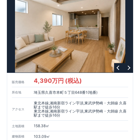
4,390万円 (税込)
販売価格
埼玉県久喜市本町５丁目648番1(地番)
所在地
東北本線,湘南新宿ライン宇須,東武伊勢崎・大師線 久喜
駅まで徒歩16分
アクセス
東北本線,湘南新宿ライン宇須,東武伊勢崎・大師線 久喜
駅まで徒歩16分
158.38㎡
土地面積
103.09㎡
建物面積