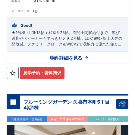
3LDK～4LDK
間取り
1台
カースペース
Good!
★1号棟：LDK18帖＋和室5.25帖。玄関土間収納付きで、遊び
道具やベビーカーもすっきり♪ ★2号棟：LDK19帖×折上天井の
開放感。ファミリークローク＆WIC×2で収納力に優れた住まい
☆ ★両棟とも床暖房・長期優良住宅認定。冬も将来も安心、子
育て家族に寄り添う新築戸建、限定2棟です！
物件詳細を見る
見学予約・資料請求
ブルーミングガーデン 久喜市本町5丁目
分譲
住宅
4期1棟
1区画販売中／全1区画
みらいエコ住宅2026事業
バーチャル内覧可