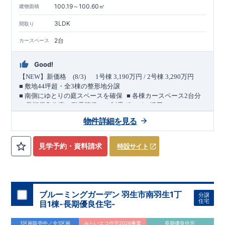
100.19～100.60㎡
建物面積
3LDK
間取り
2台
カースペース
Good!
【
NEW
】新価格
(8/3)
1
号棟
3,190
万円
/ 2
号棟
3,290
万円
■
敷地
44
坪超・全
3
棟の整形地分譲
​ ​
​ ​
■
南側にゆとりの庭スペースを確保
■
各棟カースペース
2
台分
＜
長期優良住宅／耐震等級３・制震ダンパー採用＞
​ ​
​ ​
バス便利用で２駅利用可能
【東武日光線「
幸手
」駅 徒歩
14
物件詳細を見る
​ ​
​
分】
【
JR
東北本線「
久喜
」駅バス
12
分／
バス停「栗原記念
館」徒歩
3
分】
6.0m
北側幅員
道路に面した、
南北に伸びるゆとりある整形
見学予約・資料請求
特設サイト
地。
44
坪超
南側には約
5.9m
の庭スペース
敷地面積は各棟
。
を設
け、
陽当たりと開放感に配慮した配置計画です。
■
買物施設が徒歩
10
分圏内に充実
・主要買物施設 徒歩
9
分～
10
ブルーミングガーデン 羽生市南羽生1丁
分譲
分圏内
（セブンイレブン・エコス
TAIRAYA
・
DAISO
他）
住宅
目1棟-長期優良住宅-
■
公園まで徒歩
3
分
1区画販売中／全1区画
みらいエコ住宅2026事業
長期優良住宅