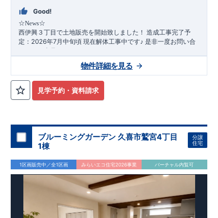
◇
長期優良住宅
とは、｢良い家を作って、きちんと手入れをし
て、長く大切に使う｣ことを目的とした認定制度。住宅ローン減
Good!
税、固定資産税などの税制優遇を受けられるだけでなく、中古
☆News☆
市場でも、長期優良住宅が有利に働きます。
住宅性能評価ダブル取得！
もっと詳しく
造成工事完了予
西伊興３丁目で土地販売を開始致しました！
◇
設計住宅性能評価
：建物設計段階で、国が認めた第三機関が
定：2026年7月中旬頃
現在解体工事中です♪ 是非一度お問い合
評価しております。
わせ・ご内見下さい！
◇
建設住宅性能評価
：評価を受けた図面通りに施工されている
連絡先:
0120-60-1081
物件詳細を見る
か、建設までに計
4
回チェックが行われます。図面や書類上だ
けでなく、「現場の施工状況」を検査した上で、品質を保証し
ております
アフターサポート
もっと詳しく
見学予約・資料請求
◇
最大
60
年間の品質保証
、お引渡し後
最大
10
回の無料定期点検
★物件付近の環境★
を実施
■小学校：伊興小学校 徒歩7分 ■中学校：伊興中学校 徒歩7分
◇お引渡しからが本当のお付き合いだと考え、アフターサービ
■舎人ライナー：舎人公園 徒歩10分
■東武伊勢崎線：竹ノ
スを外部の業者に委託せず、東栄住宅グループ「東栄ホームサ
​
塚 徒歩21分 ■コンビニ：セブンイレブン 徒歩3分
■スーパ
ービス株式会社」にて責任をもって対応いたします。
ー：マルエツ伊興店 徒歩6分
■スーパー：ライフ竹の塚店 徒
ブルーミングガーデン 久喜市鷲宮4丁目
分譲
■
当社こだわりの空間アイディアをショート動画でご紹介して
住宅
歩13分
1棟
います。
ここをクリック
​
気になる！見たい！話を聞きたい！！
☆特徴☆
1区画販売中／全1区画
みらいエコ住宅2026事業
バーチャル内覧可
大宮営業所へまずはお気軽にお電話ください♪
〇全区画９０㎡以上のゆとり＆整った街並み
お電話なら素早くご相談等の日程調整が可能です
〇分譲地だからこそ得られる”街としての安心感”
【
TEL
：
0120-0038-63
】 （
9:30
～
18:30
火曜、水曜休み）
​↓
弊社注文住宅
〇今ならお好きなハウスメーカーで建築可能
​
資料請求したい！物件について知りたい！などお気軽にお問合
「Blooming Craft」でも検討可能
せくださいませ♪
≪ブルーミングガーデンのこだわり≫