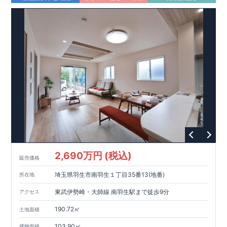
間取りのポイント
■
主寝室は将来仕切れる可変型設計（有償）
■ 1
号棟・
3
号棟
17
帖
LDK
＋ 洋風フチなし畳仕様
タタミコーナ
ー（約
2.5
帖）
■ 2
号棟
キッチン裏手にパントリーを配置。
食品ストックや調
理家電の収納に便利です。
設備のポイント
■
太陽光発電（フラットプラン）採用
■ ホテルライクで実用的
な洗面スペース
（
オープンサニタリーirodori
／詳細ページへ）
家計にやさしい住宅性能
■
長期優良住宅
住宅ローン控除額の優遇、
固定資産税の減額期間延長など
税制
面でのメリットが受けられます。
■
耐震等級
３
＋
制震ダンパー
建築基準法の
1.5
倍の耐震性。
地
震保険の割引（最大
50
％）対象です。
2,690万円 (税込)
販売価格
現地のご案内・資料請求 受付中
埼玉県羽生市南羽生１丁目35番13(地番)
所在地
■完成済みにつき、
実際の建物・設備・間取りを
現地にてご確認いただけます。
まずはお気軽にお問い合わせください。
東武伊勢崎・大師線 南羽生駅まで徒歩9分
アクセス
TEL
：
0120-44-1081
​ ​
（
9:30
～
18:30
／火水曜休み）
190.72㎡
土地面積
スマートフォンで見やすい特設サイトはこちら
https://www.e-blooming.com/bukken/60075024/
103.90㎡
建物面積