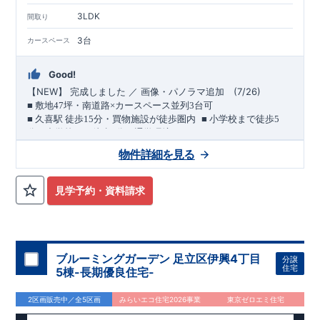
3LDK
間取り
3台
カースペース
Good!
NEW
】 完成しました ／ 画像・パノラマ追加
(7/26)
【
■
敷地
47
坪・南道路×カースペース並列
3
台可
​ ​
■
久喜駅 徒歩
15
分・買物施設が徒歩圏内
■
小学校まで徒歩
5
分・中学校まで徒歩
2
分の通学環境
（長期優良住宅／耐震等級３・制震ダンパー採用）
物件詳細を見る
​
久喜駅まで徒歩
15
分。
徒歩圏には買物施設が揃う、利便性の
ある立地です。
南側前面道路は幅員約
7.8m
。
陽当たりを確保し
つつ、お車の出し入れにも配慮された配置計画です。
敷地面積
見学予約・資料請求
■
小学校徒歩
は約
47
坪、カースペース並列
5
分。教育施設が身近な安心の環境
3
台を確保した
久喜小学校 徒歩
ゆとりある住まい
5
分
です。
久喜中学校 徒歩
2
分
■ 買物施設が徒歩圏内に充実
久喜キラリ直売館 徒歩
3
分
ドラッ
グストアセキ 徒歩
4
分
セブンイレブン 徒歩
6
分 ほか
間取りのポイント
ブルーミングガーデン 足立区伊興4丁目
分譲
■
可変型プランの主寝室
将来、間仕切り壁（有償）を設けること
住宅
5棟-長期優良住宅-
で、
＋
1
室として使える可変型プランを採用しています。
■
キッチン横には可動棚付きパントリー
2区画販売中／全5区画
みらいエコ住宅2026事業
東京ゼロエミ住宅
■
収納庫を備えた、ゆとりある洗面スペース