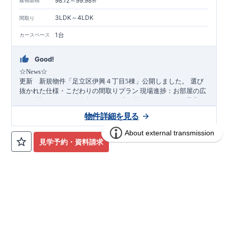
98.12～99.98㎡
建物面積
3LDK～4LDK
間取り
1台
カースペース
Good!
☆News☆
​
更新 新規物件「足立区伊興４丁目5棟」公開しました。
選び
現場進捗：お部屋の広
抜かれた仕様・こだわりの間取りプラン
さは確認できます。
好評につき、残２棟となりました♪
是非一
度お問い合わせください。
物件詳細を見る
★物件付近の環境★
見学予約・資料請求
■小学校：伊興小学校 徒歩3分 ■中学校：伊興中学校 徒歩5分
■
幼稚園：福寿院幼稚園 徒歩4分
​■
保育園：伊興保育園 徒歩4分
■東武伊勢崎線「竹ノ塚」駅 徒歩13分
■日暮里・舎人ライナ
​​
ー「舎人公園」駅 徒歩15分
■
スーパー：マルエツ伊興 徒歩
【平屋】ブルーミングガーデン 伊勢崎
分譲
住宅
４分
■コンビニ：セブンイレブン足立伊興小西店 徒歩4分 ■ド
市豊城町1棟-長期優良住宅-
ラッグストア：どらっぐすとあぱぱす西竹の塚店 徒歩11分
1区画販売中／全1区画
みらいエコ住宅2026事業
長期優良住宅
☆特徴☆