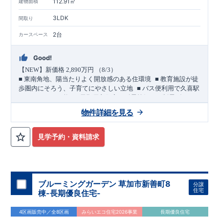
112.91㎡
建物面積
3LDK
間取り
2台
カースペース
Good!
【
NEW
】新価格
2,890
万円 （
8/3
）
​ ​
■
東南角地、陽当たりよく開放感のある住環境
■
教育施設が徒
​ ​
歩圏内にそろう、子育てにやさしい立地
■
バス便利用で久喜駅
​ ​
＜
へもアクセス可能
長期優良住宅／耐震等級３・制震ダンパ
ー採用＞
物件詳細を見る
敷地・駐車スペース
​
■
東側
4.0m
・南側
6.0m
道路に面した東南角地。
陽当たりのよ
い立地です。
見学予約・資料請求
​
■ カースペースは
2
台分を確保。
(
うちインナーガレージ
1
台
)
​ ​
バス便利用で２駅利用可能
幸手
20
久喜
東武日光線「
」駅 徒歩
分
JR
東北本線他「
」駅 バス
10
青葉
4
丁目
4
分
バス停「
」まで 徒歩
分
教育・公園・買物が徒歩圏内
ブルーミングガーデン 草加市新善町8
分譲
■
小学校徒歩
10
分・中学校徒歩
7
分、
幼稚園徒歩
8
分・保育園徒歩５
住宅
棟-長期優良住宅-
分
■
本郷児童公園 徒歩２分
4区画販売中／全8区画
みらいエコ住宅2026事業
長期優良住宅
■
買物施設
・セブンイレブン 徒歩
4
分
・マルエツ 徒歩
5
分・ダ