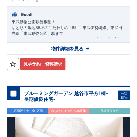
Good!
東武動物公園駅徒歩圏！
ゆとりの敷地55坪のこだわりの１邸！
​
東武伊勢崎線、東武日
光線
「
東武動物公園
」駅まで
​
徒歩17
分
​
​◆設
計・建設性能評価ｗ取得！
​◆子育て環境良好！
​
笠原小学校
​
◎性能評価とは
まで徒歩20分、
​​
【
設計
百間
住宅性
中学校
物件詳細を見る
能評価】
まで徒歩22分！
​
​
建物設計段階で、国が定めた
幼稚園、保育園までは
徒歩15分
第三者機関
圏内！
が評価
​
◆
しております！ ​ 【
広々とした敷地！
​
建設
敷地は
住宅性能評価】
55坪超
！
​
LDKは
​
16
第三者機関
帖
！
​
4LDK
に
の
より、建物完成までに
間取りプラン採用！
​
​◆こだわりの内装！
計4回
の検査が行われます！
​
2階洋室のうち一
​
​ ◎この住
見学予約・資料請求
宅の評価
室は
開放的な勾配天井
​
国が定めた
！
​
耐震等級で最高の３
全居室
クローゼット付き！ ​ リビ
を取得！
地震に強
い
ングはおしゃれな
住宅です！
​
折上天井
冬は暖かく夏は涼しくて快適♪ 省エネに優れ
♪
​
​◆充実した設備！
​
雨の日でも
た
洗濯物が干せる
断熱等性能５
を取得！
室内物干し
​ ​
​
その他項目も評価を受けており、
浴室乾燥暖房機
付き！
​
食洗機
性能に特化した
付きシステムキッチン！
住宅です！
​ ​
平日、休日 時間帯問わずご案内可
能です！
​
お気軽にお問い合わせください！
​
【お問い合わせ】
ブルーミングガーデン 越谷市平方1棟-
分譲
TEL：
048-710-5571
(営業時間 9:30～18:30 火水定休日)
住宅
長期優良住宅-
1区画販売中／全1区画
みらいエコ住宅2026事業
長期優良住宅