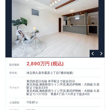
■
太陽光発電（フラットプラン）採用
月額サービス料
0
円で利用可
能
■
ホテルライクで実用的な洗面空間
（
オープンサニタリーirodori
/
詳細ページへ）
家計にやさしい住宅性能
■
長期優良住宅
住宅ローン控除額の優遇、
固定資産税の減額期間
延長など
税制面でのメリットが受けられます。
■
耐震等級
３
＋
制震ダンパー
建築基準法の
1.5
倍の耐震性。
地震保
険の割引（最大
50
％）対象です。
​ ​
​
現地のご案内・資料請求 受付中
■完成済みにつき、
実際の
​
​
建物・設備・間取りを
現地にてご確認いただけます。
ま
ずはお気軽にお問い合わせください。
2,890万円 (税込)
TEL
：
0120-44-1081
販売価格
（
9:30
～
18:30
／火水曜休み）
スマートフォンで見やすい特設サイトはこちら
埼玉県久喜市栗原２丁目7番6(地番)
所在地
https://www.e-blooming.com/bukken/60075018/
東武鉄道日光線 幸手駅まで徒歩20分
東北本線,湘南新宿ライン宇須,東武伊勢崎・大師線 久喜
駅まで徒歩33分
アクセス
東北本線,湘南新宿ライン宇須,東武伊勢崎・大師線 久喜
駅までバス10分 青葉4丁目バス停まで徒歩4分
118.87㎡
土地面積