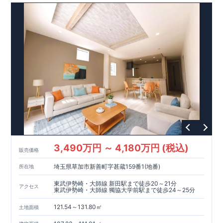
イソー 徒歩
5
分等
間取りのポイント
■ ホテルライクで実用的な洗面スペース
（
オープンサニタリー
irodori
／詳細ページへ）
■
可変型プランの主寝室＋
WIC
主寝室にはウォークインクローゼッ
トを設置。
将来、間仕切り壁（有償）を設けることで、
プラス
1
室として使える可変型の間取りです。
家計にやさしい住宅性能
■
長期優良住宅
住宅ローン控除額の優遇、
固定資産税の減額期間延長など
税制
面でのメリットが受けられます。
■
耐震等級
３
＋
制震ダンパー
建築基準法の
1.5
倍の耐震性。
地
震保険の割引（最大
50
％）対象です。
3,490万円 ～ 4,180万円 (税込)
販売価格
太陽光発電 標準搭載
埼玉県草加市新善町字甚蔵159番1(地番)
所在地
月額サービス料０円
自家消費分は
。
※
サービス期間（
10
年間）
中の売電収入は事業者に帰属しますが、
契約満了後は売電収入
東武伊勢崎・大師線 新田駅まで徒歩20～21分
アクセス
を含めお客様に帰属します。
東武伊勢崎・大師線 獨協大学前駅まで徒歩24～25分
121.54～131.80㎡
現地のご案内・資料請求 受付中
土地面積
■完成済みにつき、
実際の建物・設備・間取りを