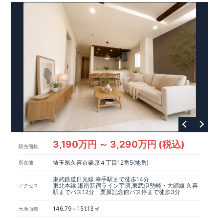
3,190万円 ～ 3,290万円 (税込)
販売価格
埼玉県久喜市栗原４丁目12番5(地番)
所在地
東武鉄道日光線 幸手駅まで徒歩14分
東北本線,湘南新宿ライン宇須,東武伊勢崎・大師線 久喜
アクセス
駅までバス12分 栗原記念館バス停まで徒歩3分
146.79～151.13㎡
土地面積