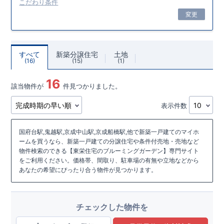
こだわり条件
変更
すべて
新築分譲住宅
土地
16
15
1
16
該当物件が
件見つかりました。
表示件数
国府台駅,鬼越駅,京成中山駅,京成船橋駅,他で新築一戸建てのマイホ
ームを買うなら、新築一戸建ての分譲住宅や条件付売地・売地など
物件検索のできる【東栄住宅のブルーミングガーデン】専門サイト
をご利用ください。価格帯、間取り、駐車場の有無や立地などから
あなたの希望にぴったり合う物件が見つかります。
チェックした物件を