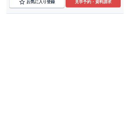
お気に入り登録
見学予約・資料請求
路線から検索する
京成本線,京成千葉線,京成松戸線,ユーカリ
変更
線
国府台駅、鬼越駅、京成中山駅、京成船橋駅、志津
変更
駅、ユーカリが丘駅、京成臼井駅、京成津田沼駅、京
成大久保駅、実籾駅、八千代台駅、京成大和田駅、勝
田台駅、京成小岩駅
こだわり条件を追加
種別
分譲住宅
土地
価格帯