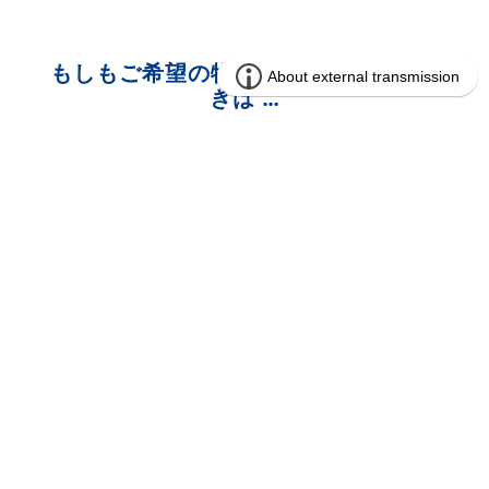
もしもご希望の物件が見つからないと
きは …
メール通知機能をご利用くだ
さい!
人気のエリア・間取りを手に入れるならまずは情報収
集。
お探しの条件にマッチした新着物件をいち早くご案内
いたします！
※メール通知機能のご利用にはマイページの登録が必要
になります。