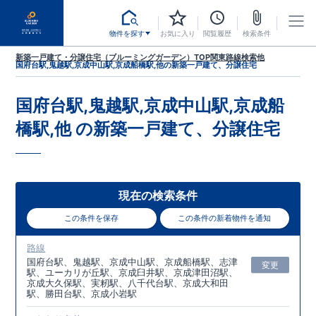
物件を探す
お気に入り
閲覧履歴
検索条件
新築一戸建て・分譲住宅（ブルーミングガーデン）TOP
関東
路線検索
他
国府台駅,鬼越駅,京成中山駅,京成船橋駅,他
の新築一戸建て、分譲住宅
国府台駅,鬼越駅,京成中山駅,京成船
橋駅,他
の新築一戸建て、分譲住宅
現在の検索条件
この条件を保存
この条件の新着物件を通知
路線
国府台駅、鬼越駅、京成中山駅、京成船橋駅、志津
変更
駅、ユーカリが丘駅、京成臼井駅、京成津田沼駅、
京成大久保駅、実籾駅、八千代台駅、京成大和田
駅、勝田台駅、京成小岩駅