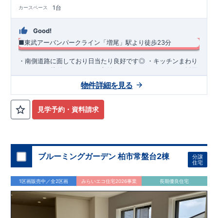
1台
カースペース
Good!
■東武アーバンパークライン「増尾」駅より徒歩23分
​・南側道路に面しており日当たり良好です◎ ・キッチンまわり
がすっきり片付くパントリー収納 ・スマートサニタリーを採用
した洗面室は便利なカウンター付き♪ ・あったら嬉しい土間収
物件詳細を見る
納を採用！ ​・共働き世帯に大活躍の宅配ボックス
◆
周辺環境
◆
【教育施設】
◎ 酒井根小学校 約370m(徒歩約5分) ◎ 酒井根中
学校 約750m(徒歩約10分)
【買物施設】
◎ FOODS
見学予約・資料請求
MARKET Serection青葉台店 約640m(徒歩約8分) ◎ マミー
マート生鮮市場TOP増尾台店 約800m(徒歩約10分)
住宅性能評価 W取得(設計・建設)
■第三者機関が設計・建物検査(全四回)を実施 ■税制優遇あり
4分野6項目で最高等級を取得!
ブルーミングガーデン 柏市常盤台2棟
分譲
□ 構造の安定 (耐風等級2・耐震等級3) □ 劣化の軽減 (劣化対
住宅
策等級3) □ 維持管理への配慮 (維持管理対策等級3) □ 空気環
境 (ホルムアルデヒド発散等級3)
快適に長く住める住宅
1区画販売中／全2区画
みらいエコ住宅2026事業
長期優良住宅
【長期優良住宅】
■国の定める7つの技術基準をクリア ■税制
優遇あり
【東栄セーフティーダンパー標準装備】
■制震ダンパ
ーで振れ幅を大幅に低減、繰り返す地震に強い『耐震+制震』
■メンテナンスフリー