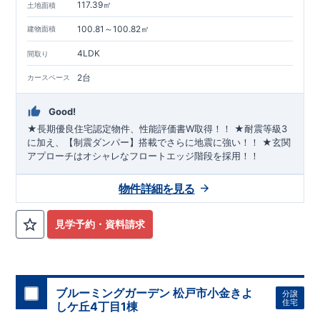
117.39㎡
土地面積
100.81～100.82㎡
建物面積
4LDK
間取り
2台
カースペース
Good!
★長期優良住宅認定物件、性能評価書W取得！！ ★耐震等級3
に加え、【制震ダンパー】搭載でさらに地震に強い！！ ★玄関
アプローチはオシャレなフロートエッジ階段を採用！！
物件詳細を見る
見学予約・資料請求
ブルーミングガーデン 松戸市小金きよ
分譲
住宅
しケ丘4丁目1棟