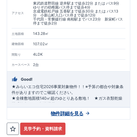
東武鉄道野田線 逆井駅まで徒歩22分 または バス9分
ゆりぞの幼稚園バス停まで徒歩4分
京成電鉄松戸線 五香駅まで徒歩30分 または バス13
アクセス
分 小新山町入口バス停まで徒歩12分
千代田・常磐緩行線 南柏駅までバス23分 新栄町バス
停まで徒歩2分
143.28㎡
土地面積
107.02㎡
建物面積
4LDK
間取り
2台
カースペース
Good!
★みらいエコ住宅2026事業対象物件！！※予算の都合や対象条
件がありますのでご確認ください。
★全棟敷地面積140㎡超のゆとりある敷地！ ★ガス衣類乾燥
機「乾太くん」標準搭載！
★リビング吹抜、土間収納、おしゃれな洗面化粧台、WICなど
物件詳細を見る
ワンランク上の仕様を採用♪
★耐震等級3に加え、【制震ダンパー】搭載でさらに地震に強
い！！
見学予約・資料請求