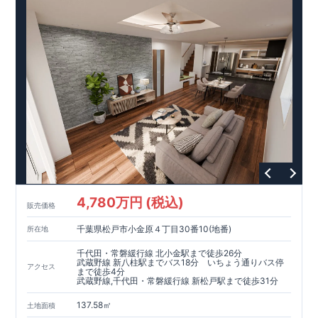
4,780万円 (税込)
販売価格
千葉県松戸市小金原４丁目30番10(地番)
所在地
千代田・常磐緩行線 北小金駅まで徒歩26分
武蔵野線 新八柱駅までバス18分 いちょう通りバス停
アクセス
まで徒歩4分
武蔵野線,千代田・常磐緩行線 新松戸駅まで徒歩31分
137.58㎡
土地面積