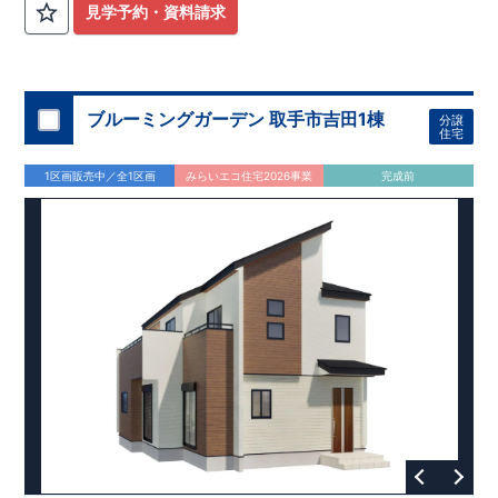
ビング全体を見渡せるオープンキッチンはスタイリッシュでお
【教育施設】
◎ 我孫子市立我孫子第三小学校 約1,186m(徒歩
見学予約・資料請求
手入れのしやすい薄型レンジフードを採用!!さらにビルトイン
約15分) ◎ 我孫子市立我孫子中学校 約2,707m(徒歩約34分)
食洗器と浄水器付き水栓を標準搭載♪ ​・収納力豊富な玄関収納
【買物施設】
◎ KEIHOKUスーパー天王台店 約1,000m(徒歩約
はミラー付きで外出時の身だしなみチェックだけでなく、広々
13分) ◎ ビッグ・エー我孫子柴崎台店 約1,200m(徒歩約15分)
空間の演出にも寄与♪
住宅性能評価 W取得(設計・建設)
■第三者機関が設計・建物検査(全四回)を実施 ■税制優遇あり
ブルーミングガーデン 取手市吉田1棟
分譲
4分野6項目で最高等級を取得!
住宅
□ 構造の安定 (耐風等級2・耐震等級3) □ 劣化の軽減 (劣化対
策等級3) □ 維持管理への配慮 (維持管理対策等級3) □ 空気環
1区画販売中／全1区画
みらいエコ住宅2026事業
完成前
境 (ホルムアルデヒド発散等級3)
快適に長く住める住宅
【長期優良住宅】
■国の定める7つの技術基準をクリア ■税制
優遇あり(最大13年間)
【東栄セーフティーダンパー標準装備】
■制震ダンパーで振れ幅を大幅に低減、繰り返す地震に強い
『耐震+制震』 ■メンテナンスフリー
現地案内予約受付中
詳細やご見学など、お気軽にお問合せ下さ
い♪ 東栄住宅 松戸営業所 TEL:047-394-1321