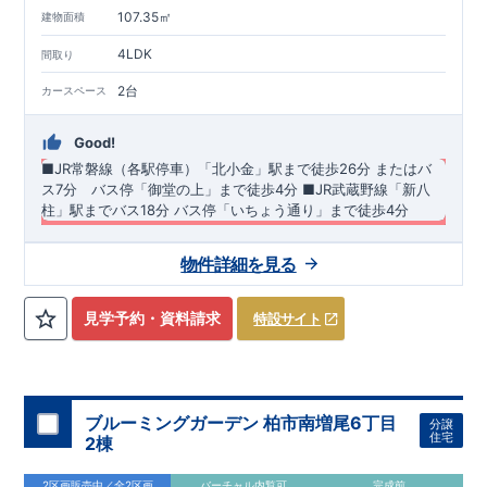
107.35㎡
建物面積
4LDK
間取り
2台
カースペース
Good!
■JR常磐線（各駅停車）「北小金」駅まで徒歩26分
​またはバ
ス7分 バス停「御堂の上」まで徒歩4分
​■
JR武蔵野線
「新八
柱」駅までバス18分
​バス停「いちょう通り」まで徒歩4分
​・最終1棟♪ ​・ペニンシュランキッチンハイクラス+フロントオ
物件詳細を見る
ープン食洗機+タンクレストイレ（1階）乾太くんを標準採用!! ​
・美しいフォルムと機能性を両立したペニンシュラキッチンは
リビングに調和する上品なデザインで、住まい全体をワンラン
◆
周辺環境
◆
見学予約・資料請求
特設サイト
ク上の空間へ。 ​更にフロントオープン食洗機は大容量で多様な
【教育施設】
◎ 松戸市立根木内小学校 約713m(徒歩約9分)
食器を一度に洗えるため、まとめ洗いに最適！ ・折上天井は
◎ 松戸市立根木内中学校 約486m(徒歩約7分)
【買物施設】
◎
LED照明埋込標準とし、後付シーリングファン設置可能な下地
リブレ京成小金原店 約393m(徒歩約5分) ◎ テラスモール松戸
補強仕様♪ ・ホテルのようなオシャレなデザインが特徴的な洗
店 約1,100m(徒歩約14分)
面化粧台。継ぎ目がないカウンターとオープン収納を採用しお
住宅性能評価 W取得(設計・建設)
ブルーミングガーデン 柏市南増尾6丁目
分譲
手入れのしやすい仕様です！ ​・収納力豊富な玄関収納はミラー
■第三者機関が設計・建物検査(全四回)を実施 ■税制優遇あり
住宅
2棟
付きで外出時の身だしなみチェックだけでなく、広々空間の演
4分野6項目で最高等級を取得!
出にも寄与♪
□ 構造の安定 (耐風等級2・耐震等級3) □ 劣化の軽減 (劣化対
2区画販売中／全2区画
バーチャル内覧可
完成前