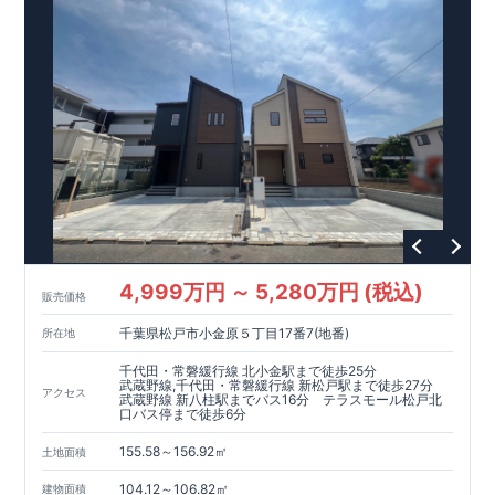
4,999万円 ～ 5,280万円 (税込)
販売価格
千葉県松戸市小金原５丁目17番7(地番)
所在地
千代田・常磐緩行線 北小金駅まで徒歩25分
武蔵野線,千代田・常磐緩行線 新松戸駅まで徒歩27分
アクセス
武蔵野線 新八柱駅までバス16分 テラスモール松戸北
口バス停まで徒歩6分
155.58～156.92㎡
土地面積
104.12～106.82㎡
建物面積