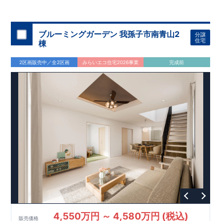
ブルーミングガーデン 我孫子市南青山2
分譲
住宅
棟
2区画販売中／全2区画
みらいエコ住宅2026事業
完成前
4,550万円 ～ 4,580万円 (税込)
販売価格