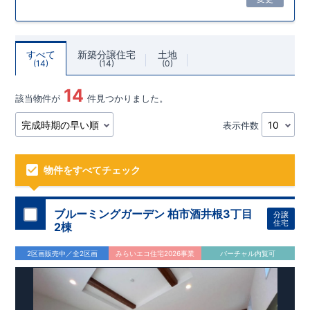
すべて
新築分譲住宅
土地
14
14
0
14
該当物件が
件見つかりました。
表示件数
物件をすべてチェック
ブルーミングガーデン 柏市酒井根3丁目
分譲
住宅
2棟
2区画販売中／全2区画
みらいエコ住宅2026事業
バーチャル内覧可