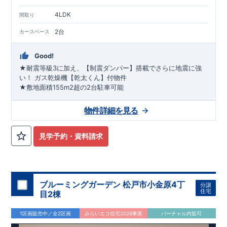
4LDK
間取り
2台
カースペース
Good!
★耐震等級3に加え、【制震ダンパー】搭載でさらに地震に強
い！ ガス乾燥機【乾太くん】付物件
★敷地面積155m2超の2台駐車可能
物件詳細を見る
見学予約・資料請求
ブルーミングガーデン 松戸市小金原4丁
分譲
住宅
目2棟
1区画販売中／全2区画
みらいエコ住宅2026事業
バーチャル内覧可