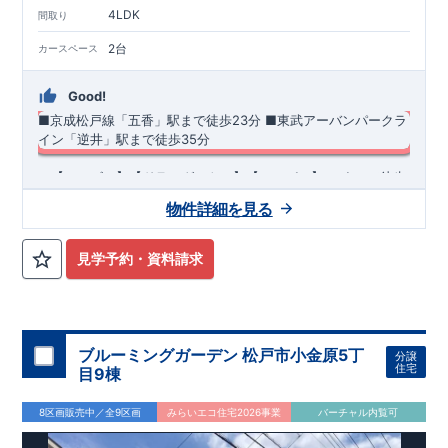
4LDK
間取り
2台
カースペース
Good!
■京成松戸線「五香」駅まで徒歩23分
​■
東武アーバンパークラ
イン
「逆井」駅まで徒歩35分
​・【コンビニ】【ドラッグストア】【スーパー】 ​ すべて徒歩
10分以内のお買い物施設が充実した立地です♪ ・折上天井は
物件詳細を見る
LED照明埋込標準とし、後付シーリングファン設置可能な下地
補強仕様♪ ・ホテルのようなオシャレなデザインが特徴的な洗
◆
周辺環境
◆
面化粧台。継ぎ目がないカウンターとオープン収納を採用しお
【教育施設】
◎ 柏市立土南部小学校 約1,500m(徒歩約19分)
見学予約・資料請求
手入れのしやすい仕様です！ ​・リビング全体を見渡せるオープ
◎ 柏市立南部中学校 約160m(徒歩約2分)
【買物施設】
◎ヨー
ンキッチンはスタイリッシュでお手入れのしやすい薄型レンジ
クマート青葉台店 約709m(徒歩約9分) ◎ ウエルシア柏南増尾
フードを採用!!さらにビルトイン食洗器と浄水器付き水栓を標
7丁目店 約497m(徒歩約7分)
準搭載♪ ​・収納力豊富な玄関収納はミラー付きで外出時の身だ
住宅性能評価 W取得(設計・建設)
しなみチェックだけでなく、広々空間の演出にも寄与♪
■第三者機関が設計・建物検査(全四回)を実施 ■税制優遇あり
ブルーミングガーデン 松戸市小金原5丁
分譲
4分野6項目で最高等級を取得!
住宅
目9棟
□ 構造の安定 (耐風等級2・耐震等級3) □ 劣化の軽減 (劣化対
策等級3) □ 維持管理への配慮 (維持管理対策等級3) □ 空気環
8区画販売中／全9区画
みらいエコ住宅2026事業
バーチャル内覧可
境 (ホルムアルデヒド発散等級3)
快適に長く住める住宅
【長期優良住宅】
■国の定める7つの技術基準をクリア ■税制