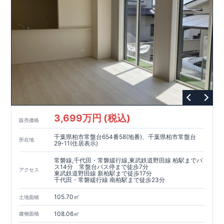
現地案内予約受付中
詳細やご見学など、お気軽にお問合せ下さ
い♪ 東栄住宅 本八幡営業所 TEL:0120-948-056
3,699万円 (税込)
販売価格
千葉県柏市常盤台654番58(地番)、千葉県柏市常盤台
所在地
29-11(住居表示)
常磐線,千代田・常磐緩行線,東武鉄道野田線 柏駅までバ
ス14分 常盤台バス停まで徒歩7分
アクセス
東武鉄道野田線 新柏駅まで徒歩17分
千代田・常磐緩行線 南柏駅まで徒歩23分
105.70㎡
土地面積
108.06㎡
建物面積