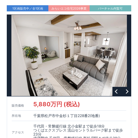
1区画販売中／全1区画
みらいエコ住宅2026事業
バーチャル内覧可
5,880万円 (税込)
販売価格
千葉県松戸市中金杉１丁目228番2(地番)
所在地
千代田・常磐緩行線 北小金駅まで徒歩18分
つくばエクスプレス 流山セントラルパーク駅まで徒歩
アクセス
23分