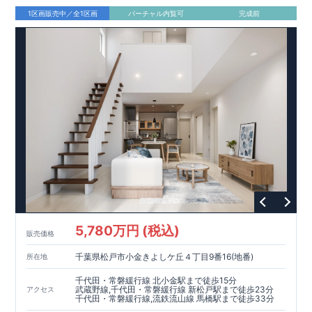
1区画販売中／全1区画
バーチャル内覧可
完成前
5,780万円 (税込)
販売価格
千葉県松戸市小金きよしケ丘４丁目9番16(地番)
所在地
千代田・常磐緩行線 北小金駅まで徒歩15分
武蔵野線,千代田・常磐緩行線 新松戸駅まで徒歩23分
アクセス
千代田・常磐緩行線,流鉄流山線 馬橋駅まで徒歩33分