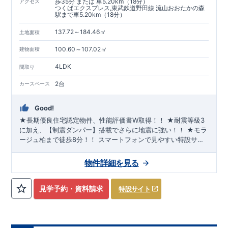
歩35分 または 車5.20km（18分）
アクセス
つくばエクスプレス,東武鉄道野田線 流山おおたかの森
駅まで車5.20km（18分）
137.72～184.46㎡
土地面積
100.60～107.02㎡
建物面積
4LDK
間取り
2台
カースペース
Good!
★長期優良住宅認定物件、性能評価書W取得！！ ★耐震等級3
に加え、【制震ダンパー】搭載でさらに地震に強い！！ ★モラ
ージュ柏まで徒歩8分！！
スマートフォンで見やすい特設サイ
トはこちら
https://www.e-
blooming.com/bukken/21075031/
物件詳細を見る
見学予約・資料請求
特設サイト