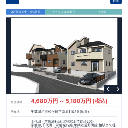
住宅
3区画販売中／全3区画
バーチャル内覧可
完成前
4,680万円 ～ 5,180万円 (税込)
販売価格
千葉県柏市松ケ崎字南原1102番(地番)
所在地
千代田・常磐緩行線 北柏駅まで徒歩26分
常磐線,千代田・常磐緩行線,東武鉄道野田線 柏駅まで徒