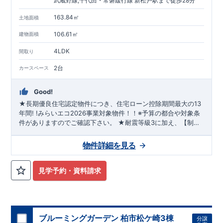
武蔵野線,千代田・常磐緩行線 新松戸駅まで徒歩28分
163.84㎡
土地面積
106.61㎡
建物面積
4LDK
間取り
2台
カースペース
Good!
★長期優良住宅認定物件につき、住宅ローン控除期間最大の13
年間! !みらいエコ2026事業対象物件！！※予算の都合や対象条
件がありますのでご確認下さい。 ★耐震等級3に加え、【制震
ダンパー】搭載でさらに地震に強い!! ★【保育園8分】【小学
校7分】【コンビニ9分】の周辺環境です♪
物件詳細を見る
見学予約・資料請求
ブルーミングガーデン 柏市松ケ崎3棟
分譲