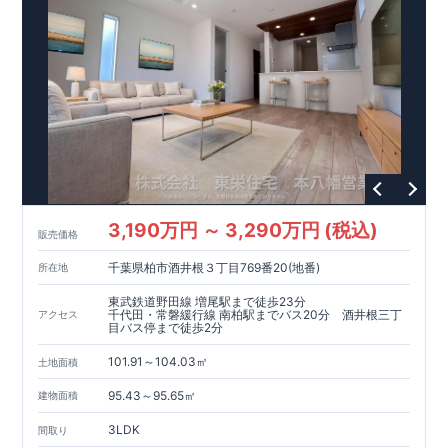
3,190万円 ～ 3,290万円 (税込)
販売価格
千葉県柏市酒井根３丁目769番20(地番)
所在地
東武鉄道野田線 増尾駅まで徒歩23分
千代田・常磐緩行線 南柏駅までバス20分 酒井根三丁
アクセス
目バス停まで徒歩2分
101.91～104.03㎡
土地面積
95.43～95.65㎡
建物面積
3LDK
間取り