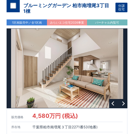
ブルーミングガーデン 柏市南増尾3丁目
分譲
住宅
1棟
1区画販売中／全1区画
みらいエコ住宅2026事業
バーチャル内覧可
4,580万円 (税込)
販売価格
千葉県柏市南増尾３丁目2271番53(地番)
所在地