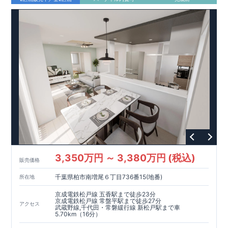
策等級3) □ 維持管理への配慮 (維持管理対策等級3) □ 空気環
境 (ホルムアルデヒド発散等級3)
快適に長く住める住宅
【長期優良住宅】
■国の定める7つの技術基準をクリア ■税制
優遇あり(最大13年間)
【東栄セーフティーダンパー標準装備】
■制震ダンパーで振れ幅を大幅に低減、繰り返す地震に強い
『耐震+制震』 ■メンテナンスフリー
現地案内予約受付中
詳細やご見学など、お気軽にお問合せ下さ
い♪ 東栄住宅 松戸営業所 TEL:047-394-1321
スマートフォンで見やすい特設サイトはこちら
3,350万円 ～ 3,380万円 (税込)
販売価格
千葉県柏市南増尾６丁目736番15(地番)
所在地
京成電鉄松戸線 五香駅まで徒歩23分
京成電鉄松戸線 常盤平駅まで徒歩27分
アクセス
武蔵野線,千代田・常磐緩行線 新松戸駅まで車
5.70km（16分）