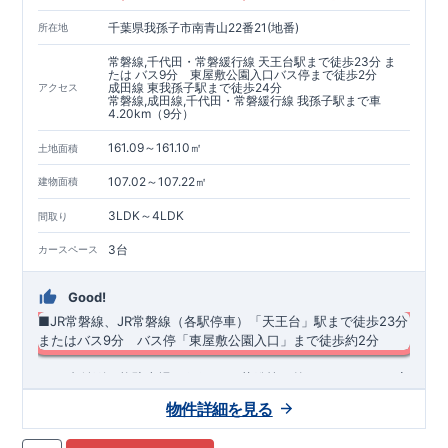
千葉県我孫子市南青山22番21(地番)
所在地
常磐線,千代田・常磐緩行線 天王台駅まで徒歩23分 ま
たは バス9分 東屋敷公園入口バス停まで徒歩2分
成田線 東我孫子駅まで徒歩24分
アクセス
常磐線,成田線,千代田・常磐緩行線 我孫子駅まで車
4.20km（9分）
161.09～161.10㎡
土地面積
107.02～107.22㎡
建物面積
3LDK～4LDK
間取り
3台
カースペース
Good!
■JR常磐線、JR常磐線（各駅停車）「天王台」駅まで徒歩23分
​またはバス9分 バス停「東屋敷公園入口」まで徒歩約2分
​ ​・3台並列可能駐車場 ​・雨の日や花粉等で外に干せない日も安
心のガス乾燥機「乾太くん」標準採用♪ ・ホテルのようなオシ
物件詳細を見る
ャレなデザインが特徴的な洗面化粧台。継ぎ目がないカウンタ
ーとオープン収納を採用しお手入れのしやすい仕様です！ ​・リ
◆
周辺環境
◆