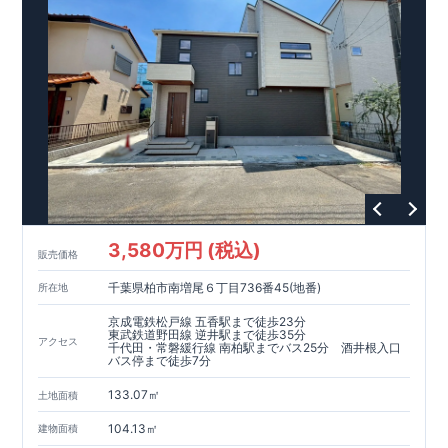
3,580万円 (税込)
販売価格
千葉県柏市南増尾６丁目736番45(地番)
所在地
京成電鉄松戸線 五香駅まで徒歩23分
東武鉄道野田線 逆井駅まで徒歩35分
アクセス
千代田・常磐緩行線 南柏駅までバス25分 酒井根入口
バス停まで徒歩7分
133.07㎡
土地面積
104.13㎡
建物面積