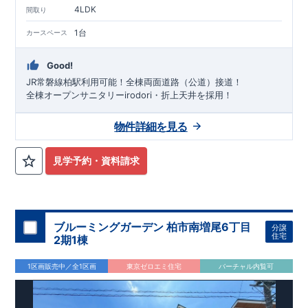
4LDK
間取り
1台
カースペース
Good!
JR常磐線柏駅利用可能！全棟両面道路（公道）接道！
全棟オープンサニタリーirodori・折上天井を採用！
物件詳細を見る
見学予約・資料請求
ブルーミングガーデン 柏市南増尾6丁目
分譲
住宅
2期1棟
1区画販売中／全1区画
東京ゼロエミ住宅
バーチャル内覧可