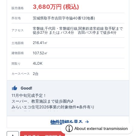
3,680万円 (税込)
販売価格
茨城県取手市吉田字寺脇40番12(地番)
所在地
常磐線,千代田・常磐緩行線,関東鉄道常総線 取手駅まで
アクセス
徒歩27分 または バス4分 吉田バス停まで徒歩4分
216.41㎡
土地面積
107.52㎡
建物面積
4LDK
間取り
2台
カースペース
Good!
11月中旬完成予定！
スーパー、教育施設まで徒歩圏内♪
みらいエコ住宅2026事業の対象物件※条件有り
国から最大75万円の補助金が得られます！
​※補助金額より事務手数料として99000 円（税込）及び振込手
物件詳細を見る
数料が差し引かれます。
★魅力的な間取り★
・
玄関吹抜
からは
柔らかな光
が差し込みます◎