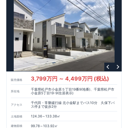
優遇あり(最大13年間)
【東栄セーフティーダンパー標準装備】
■制震ダンパーで振れ幅を大幅に低減、繰り返す地震に強い
『耐震+制震』 ■メンテナンスフリー
現地案内予約受付中
詳細やご見学など、お気軽にお問合せ下さ
い♪ 東栄住宅 松戸営業所 TEL:047-394-1321
3,799万円 ～ 4,499万円 (税込)
販売価格
千葉県松戸市小金原５丁目19番9(地番)、千葉県松戸市
所在地
小金原5丁目19-9(住居表示)
千代田・常磐緩行線 北小金駅までバス10分 久保下バ
アクセス
ス停まで徒歩2分
124.36～133.38㎡
土地面積
99.78～103.92㎡
建物面積