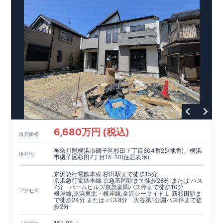
上で、品質を保証しております
6,680万円 (税込)
販売価格
神奈川県横浜市磯子区杉田７丁目804番25(地番)、横浜
所在地
市磯子区杉田7丁目15-10(住居表示)
京浜急行電鉄本線 杉田駅まで徒歩15分
京浜急行電鉄本線 京急富岡駅まで徒歩28分 または バス
7分 パームヒルズ京急富岡バス停まで徒歩10分
アクセス
根岸線,京浜東北・根岸線,金沢シーサイドＬ 新杉田駅ま
で徒歩24分 または バス8分 大谷第1公園バス停まで徒
歩2分