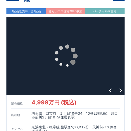
1棟
「さいたま新都心」
駅まで
またはバス
25
分バス停「北宿」まで徒歩
7
分
1区画販売中／全1区画
みらいエコ住宅2026事業
バーチャル内覧可
ロケーション
・くまの子倶楽部三室保育園本館（徒歩
5
分）
・大古里育ちの森幼稚園（徒歩
8
分）
・セキ三室店（徒歩
9
分）
・セブンイレブンさいたま三室北宿店（徒歩
8
分）
​
・そら内科クリニック（徒歩
6
分）
東栄住宅ブルーミングガーデンのこだわりの家づくり
全棟自社一貫体制
もっと詳しく
◇誰が、何をしたか。が明確だからこそ、お客様の安心に繋が
ります。
◇設計、施工、営業が互いに協力しあい、最良のプランを提供
いたします。
◇不要な中間マージンを抑えることで、コストダウンに努めて
います。
耐震等級
3
取得
もっと詳しく
◇国が定めた耐震等級で最高の
3
を取得建築基準法で定められ
4,998万円 (税込)
た、｢数百年に一度発生する地震に対して、倒壊、崩壊しな
販売価格
い。｣という基準から、さらに
1.5
倍の耐震力を達成していま
埼玉県川口市前川２丁目10番34、10番23(地番)、川口
す。
住宅性能評価ダブル取得！
もっと詳しく
所在地
市前川2丁目10-5(住居表示)
◇
設計住宅性能評価
：建物設計段階で、国が認めた第三機関が
評価しております。
京浜東北・根岸線 蕨駅までバス12分 天神前バス停ま
アクセス
で徒歩1分