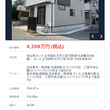
4,298万円 (税込)
販売価格
埼玉県さいたま市緑区大字三室字西宿1429番35(地
所在地
番)、さいたま市緑区大字三室1429-35(住居表示)
京浜東北・根岸線 北浦和駅までバス13分 三室中央公
園(ヌゥパーク)バス停まで徒歩7分
東北本線,高崎線,京浜東北・根岸線 さいたま新都心駅ま
アクセス
でバス23分 三室中央公園(ヌゥパーク)バス停まで徒歩
7分
104.07㎡
土地面積
114.56㎡
建物面積
3LDK
間取り