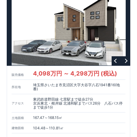
4,098万円 ～ 4,298万円 (税込)
販売価格
埼玉県さいたま市見沼区大字大谷字八石1941番16(地
所在地
番)
東武鉄道野田線 七里駅まで徒歩27分
京浜東北・根岸線 北浦和駅までバス26分 八石バス停
アクセス
まで徒歩1分
167.47～168.15㎡
土地面積
104.48～110.81㎡
建物面積