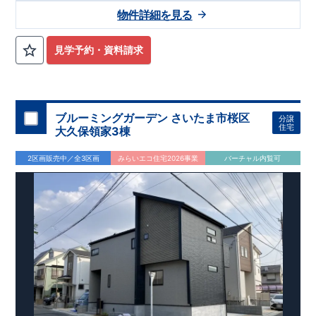
・行先にあわせて選べる、
路線利用可能な
暮らし♪便利なバス
2
物件詳細を見る
便充実♪
・
商業施設・公共施設徒歩圏内
にそろい、毎日の暮らしがスム
ーズに♪
見学予約・資料請求
・
敷地面積４５坪の陽当たり良好地
♪明るく心地よい住宅環境
実現！
・
食洗器付き
システムキッチンで、毎日の家事負担を軽減！
・
折上天井を
採用し、奥行きと開放感ある空間を演出♪
・
オープンサニタリー
採用！洗練されたデザイン＋清潔
irodori
ブルーミングガーデン さいたま市桜区
分譲
感を保ちやすい
フルフラットカウンター
住宅
大久保領家3棟
アクセス
・「指扇」
駅まで自転車１５分
バス
分
,
20
2区画販売中／全3区画
みらいエコ住宅2026事業
バーチャル内覧可
・
「大宮」
駅
まで自転車徒歩
分
バス３０分バス停
「佐知川」
17
,
徒歩４分
ロケーション
・大宮西小学校（徒歩
分）
11
・馬宮中学校（徒歩
分）
7
・マルエツ佐知川店（徒歩
分）
3
・ウエルシアさいたま佐知川店（徒歩
分）
7
・まえかわ歯科クリニック（徒歩
分）
3
東栄住宅ブルーミングガーデンのこだわりの家づくり
全棟自社一貫体制
もっと詳しく
◇誰が、何をしたか。が明確だからこそ、お客様の安心に繋が