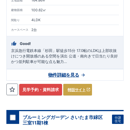
164.86㎡
土地面積
100.62㎡
建物面積
4LDK
間取り
2台
カースペース
Good!
京浜急行電鉄本線「杉田」駅徒歩15分 17.0帖のLDKは上部吹抜
けにつき開放感のある空間を演出 公道・南向きで日当たり良好
かつ並列駐車が可能な点も魅力
スマートフォンで見やすい特設サイトはこちら
https://www.e-blooming.com/bukken/71075023/
物件詳細を見る
見学予約・資料請求
特設サイト
ブルーミングガーデン さいたま市緑区
分譲
住宅
三室11期1棟