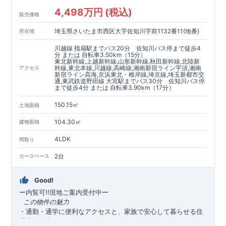
4,498万円 (税込)
販売価格
埼玉県さいたま市西区大字佐知川字前1132番11(地番)
所在地
川越線 指扇駅までバス20分 佐知川バス停まで徒歩4
分 または 自転車3.50km（15分）
東北新幹線,上越新幹線,山形新幹線,秋田新幹線,北陸新
幹線,東北本線,川越線,高崎線,湘南新宿ライン宇須,湘南
アクセス
新宿ライン高海,京浜東北・根岸線,埼京線,埼玉新都市交
通,東武鉄道野田線 大宮駅までバス30分 佐知川バス停
まで徒歩4分 または 自転車3.90km（17分）
150.15㎡
土地面積
104.30㎡
建物面積
4LDK
間取り
2台
カースペース
Good!
ー内覧可!!現地ご案内受付中
ー
​ ​
この物件の魅力
・通勤・通学に便利なアクセスと、家族で安心して暮らせる住
環境を両立！！