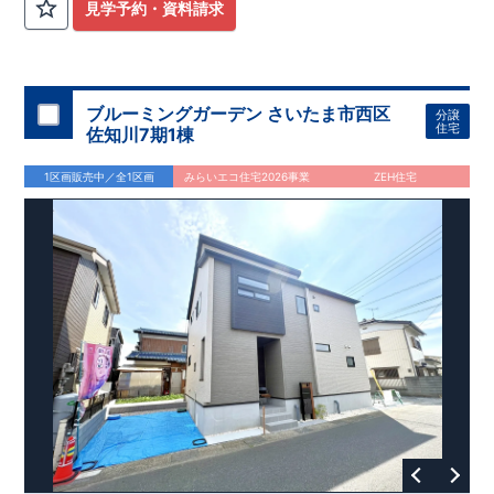
評価しております！ ​ 【
建設
住宅性能評価】
​
第三者機
見学予約・資料請求
関
◆子育て環境良好！
により、建物完成までに
​
植水小学校
計4回
の検査が行われます！
まで徒歩21分、
植水中学校
​
​ ◎こ
ま
の住宅の評価
で徒歩6分！
​
​
国が定めた
幼稚園、保育園までは
耐震等級で最高の３
徒歩25分
圏内！
を取得！
​
◆広々
地震
に強い
とした敷地！
住宅です！
​
敷地は
​
冬は暖かく夏は涼しくて快適♪ 省エネに
48坪超
！
​
LDKは
17帖
！
​
4
LDK
の間取
優れた
りプラン採用！
断熱等性能５
​
​◆こだわりの内装！
を取得！
​ ​
その他項目も評価を受けてお
​
2階洋室のうち一室は
り、
開放的な勾配天井
性能に特化した
！
住宅です！
​
全居室
クローゼット付き！ ​ リビング
​
ブルーミングガーデン さいたま市西区
分譲
はおしゃれな
折上天井
♪
​
​◆充実した設備！
​
雨の日でも洗濯
住宅
佐知川7期1棟
物が干せる
室内物干し
​
浴室乾燥暖房機
付き！
​
食洗機
付き
システムキッチン！
​
平日、休日 時間帯問わずご案内可能で
1区画販売中／全1区画
みらいエコ住宅2026事業
ZEH住宅
す！
​
お気軽にお問い合わせください！
​
【お問い合わせ】TEL：
048-710-5571
(営業時間 9:30～18:30 火水定休日)