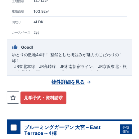
147.14㎡
土地面積
103.92㎡
建物面積
4LDK
間取り
2台
カースペース
Good!
ゆとりの敷地44坪！
​
整然とした街並みが魅力のこだわりの１
邸！
​ ​ ​
JR東北本線、JR高崎線、
JR湘南新宿ライン、
JR京浜東北・根
岸線「
浦和
」駅までバス36
分
バス停「
やつしまニュー
タウン
」まで徒歩6
分
​ ​
JR京浜東北・根岸線
「
北浦和
」駅までバ
物件詳細を見る
ス29
​◆子育て環境良好！
分
​
大久保小学校
バス停
まで徒歩12分、
「
大久保支所
大久保
」まで徒歩
中学
12分​
校
まで徒歩12分！
​
​◆設計・建設性能評価ｗ取得！
​
幼稚園、保育園までは
​
◎性能評価とは
徒歩20分
圏内！
​​
【
​
◆
設
計
広々とした敷地！
住宅性能評価】
​
​
敷地は
建物設計段階で、国が定めた
44坪超
！
​
LDKは
18
帖
！
​
第三者機
4LDK
の
見学予約・資料請求
関
間取りプラン採用！
が評価しております！ ​ 【
​
​◆こだわりの内装！
建設
住宅性能評価】
​
2階洋室のうち一
​
第三
者機関
室は
開放的な勾配天井
により、建物完成までに
！
​
全居室
計4回
クローゼット付き！ ​ リビ
の検査が行われます！
​
​
◎この住宅の評価
ングはおしゃれな
​
折上天井
国が定めた
♪
​
​◆充実した設備！
耐震等級で最高の３
​
雨の日でも
を取得！
地震に強い
洗濯物が干せる
住宅です！
室内物干し
​
冬は暖かく夏は涼しくて快適♪ 省エ
​
浴室乾燥暖房機
付き！
​
食洗機
ネに優れた
付きシステムキッチン！
断熱等性能５
を取得！
​ ​
平日、休日 時間帯問わずご案内可
​ ​
その他項目も評価を受け
ブルーミングガーデン 大宮～East
分譲
ており、
能です！
性能に特化した
​
お気軽にお問い合わせください！
住宅です！
​
【お問い合わせ】
住宅
Terrace～4棟
TEL：
048-710-5571
(営業時間 9:30～18:30 火水定休日)