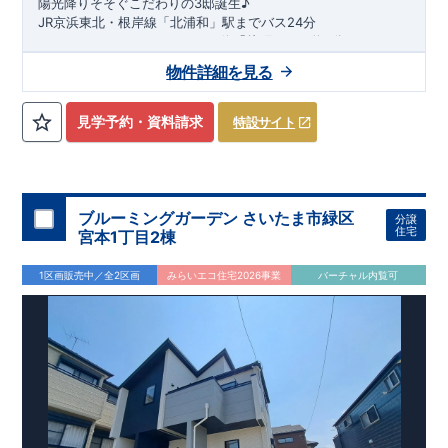
陽光降りそそぐこだわりの3邸誕生♪
​
◇お引渡しからが本当のお付き合いだと考え、アフターサービ
JR京浜東北・根岸線「
北浦和
」駅までバス24
分
​
スを外部の業者に委託せず、東栄住宅グループ「東栄ホームサ
バス停「
片町
」まで約5
分
ービス株式会社」にて責任をもって対応いたします。
JR埼京線「
与野本町
」駅まで徒歩28
分
​
■
当社こだわりの空間アイディアをショート動画でご紹介して
物件詳細を見る
自転車で約9分
​
​◆設計・建設性能
います。
ここをクリック
​
評価ｗ取得！
​
◎性能評価とは
​​
【
設計
住宅性能評価】
​
気になる！見たい！話を聞きたい！！
◆子育て環境良好！
建物設計段階で、国が定めた
​
大久保東小学校
第三者機関
まで徒歩6分、
が評価しており
上大久保
大宮営業所へまずはお気軽にお電話ください♪
見学予約・資料請求
特設サイト
ます！ ​ 【
中学校
まで徒歩14分！
建設
住宅性能評価】
​
幼稚園、保育園までは
​
第三者機関
徒歩10分
により、建
圏内！
お電話なら素早くご相談等の日程調整が可能です
物完成までに
◆広々とした敷地！
計4回
の検査が行われます！
​
敷地は
34坪超
！
​
​
​ ◎この住宅の評価
LDKは
18
帖～19帖
​
【
TEL
：
0120-0038-63
】 （
9:30
～
18:30
火曜、水曜休み）
国が定めた
超
スマートフォンで見やすい特設サイトはこちら
！
​
3（4）LDK可変型
耐震等級で最高の３
の間取りプラン採用！
を取得！
地震に強い
​
​◆こだわりの
住宅で
​
資料請求したい！物件について知りたい！などお気軽にお問合
す！
内装！
https://www.e-blooming.com/bukken/02075045/
​
​
冬は暖かく夏は涼しくて快適♪ 省エネに優れた
2階洋室のうち一室は
開放的な勾配天井
！
​
全居室
断熱等
ク
せくださいませ♪
性能５
ローゼット付き！ ​ リビングはおしゃれな
を取得！
​ ​
その他項目も評価を受けており、
折上天井
♪
​
性能に特
​◆充実
ブルーミングガーデン さいたま市緑区
分譲
化した
した設備！
住宅です！
​
雨の日でも洗濯物が干せる
​
室内物干し
​
浴室乾
住宅
宮本1丁目2棟
燥暖房機
付き！
​
食洗機
付きシステムキッチン！
​
平日、休
日 時間帯問わずご案内可能です！
​
お気軽にお問い合わせくだ
1区画販売中／全2区画
みらいエコ住宅2026事業
バーチャル内覧可
さい！
​
【お問い合わせ】TEL：
048-710-5571
(営業時間 9:30
～18:30 火水定休日)