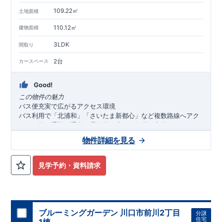
109.22㎡
土地面積
110.12㎡
建物面積
3LDK
間取り
2台
カースペース
Good!
この物件の魅力
バス便充実で広がるアクセス環境
バス利用で「北浦和」「さいたま新都心」など複数路線へアク
セス可能。通勤・通学の選択肢が広がる便利な立地です。
暮らしやすさを支える生活環境
物件詳細を見る
スーパー・ドラッグストア・公園・医療施設などが徒歩圏内に
充実。日常生活が身近で完結する、快適な住環境です。
家族の暮らしに寄り添う間取りと設備
見学予約・資料請求
ワイドバルコニーや室内物干し、
WIC
など収納力も豊富。さら
にビルトインガレージ付きで、天候に左右されない快適な暮ら
しを実現します。
アクセス
・
「北浦和」
駅まで自転車
21
分（
5.1
㎞）
,
ブルーミングガーデン 川口市前川2丁目
分譲
またはバス
16
分バス停「北宿」まで徒歩
7
分
住宅