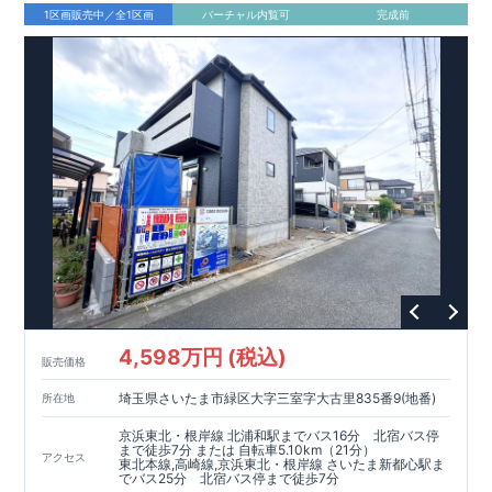
1区画販売中／全1区画
バーチャル内覧可
完成前
4,598万円 (税込)
販売価格
埼玉県さいたま市緑区大字三室字大古里835番9(地番)
所在地
京浜東北・根岸線 北浦和駅までバス16分 北宿バス停
まで徒歩7分 または 自転車5.10km（21分）
アクセス
東北本線,高崎線,京浜東北・根岸線 さいたま新都心駅ま
でバス25分 北宿バス停まで徒歩7分