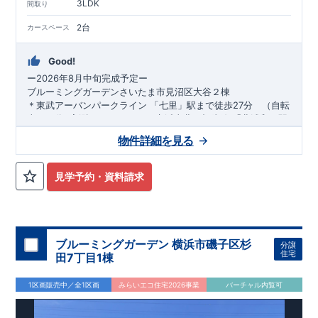
3LDK
間取り
2台
カースペース
Good!
ー2026年8月中旬完成予定ー
ブルーミングガーデンさいたま市見沼区大谷２棟
＊東武アーバンパークライン 「七里」駅まで徒歩27分 （自転
車１１分※実測による）
​
＊ＪＲ京浜東北・根岸線
​
「北浦和」駅
までバス26分 バス停「八石」まで徒歩1分
■ 南側 公道 幅員
物件詳細を見る
約４
安心して永く住める家
．０mの道路かつ庭先約3.9ｍ（1号棟）約4.7m（2号棟）
で陽当たり良好
＊
耐震等級「3」取得
■ カースペース2台確保 ■ 2ドア2クローゼッ
国が定めた耐震等級で3を取得
トで3→4LDKに可能フレキシブルルーム
建築基準法に定められた、｢数百年に一度発生する地震に対し
​
■
食洗機付きカウンタ
見学予約・資料請求
ーキッチン
て、倒壊、崩壊しない。｣という基準から、
ーお問い合わせは志木営業所までー
​
■
洗練されたデザインの洗面化粧台などこだわりの
■電話：048-486-
設備・仕様
さらに1.5倍の耐震力を達成しています
2710（火・水定休日）
■受付時間：9：30～18：30
＊
制震Damper標準搭載
お問合せ
揺れ幅を大幅に低減させ、繰り返す地震に強い
はネットからでも受付中です
!!
いま、耐震だけ
でなく「+制震」という考えが広まっています
・資料請求・現地を見学したい・詳しい説明を受けたいなどお
＊
長期優良住宅
固定資産税・不動産取得税・ローン減税等税制優遇
気軽にお問い合わせくださいませ
中古市場で
ブルーミングガーデン 横浜市磯子区杉
分譲
も、長期優良住宅が有利に働きます
＊
住宅性能ダブル取得予定
住宅
田7丁目1棟
『設計』住宅性能評価‥‥建物設計段階で、国が認めた第三機関
が評価しております
『建設』住宅性能評価‥‥評価を受けた図面
1区画販売中／全1区画
みらいエコ住宅2026事業
バーチャル内覧可
通りに施工されているか、建設までに計4回チェックが行われ
ます
図面や書類上だけでなく、「現場の施工状況」を検査した