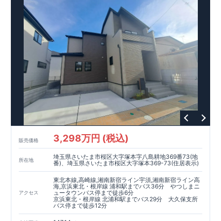
3,298万円 (税込)
販売価格
埼玉県さいたま市桜区大字塚本字八島耕地369番73(地
所在地
番)、埼玉県さいたま市桜区大字塚本369-73(住居表示)
東北本線,高崎線,湘南新宿ライン宇須,湘南新宿ライン高
海,京浜東北・根岸線 浦和駅までバス36分 やつしまニ
ュータウンバス停まで徒歩6分
アクセス
京浜東北・根岸線 北浦和駅までバス29分 大久保支所
バス停まで徒歩12分