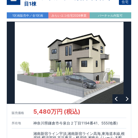
た設備！
​
雨の日でも洗濯物が干せる
室内物干し
​
浴室乾燥
住宅
目1棟
暖房機
付き！
​
食洗機
付きシステムキッチン！
​
平日、休日
時間帯問わずご案内可能です！
​
お気軽にお問い合わせくださ
1区画販売中／全1区画
みらいエコ住宅2026事業
バーチャル内覧可
い！
​
【お問い合わせ】TEL：
048-710-5571
(営業時間 9:30～
18:30 火水定休日)
5,480万円 (税込)
販売価格
神奈川県鎌倉市今泉台２丁目1194番41、555(地番)
所在地
湘南新宿ライン宇須,湘南新宿ライン高海,東海道本線,根
岸線,横須賀線,京浜東北・根岸線,湘南モノレール 大船