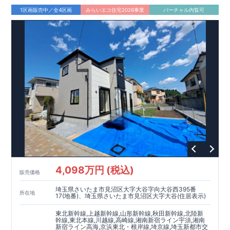
1区画販売中／全4区画
みらいエコ住宅2026事業
バーチャル内覧可
4,098万円 (税込)
販売価格
埼玉県さいたま市見沼区大字大谷字向大谷西395番
所在地
17(地番)、埼玉県さいたま市見沼区大字大谷(住居表示)
東北新幹線,上越新幹線,山形新幹線,秋田新幹線,北陸新
幹線,東北本線,川越線,高崎線,湘南新宿ライン宇須,湘南
新宿ライン高海,京浜東北・根岸線,埼京線,埼玉新都市交