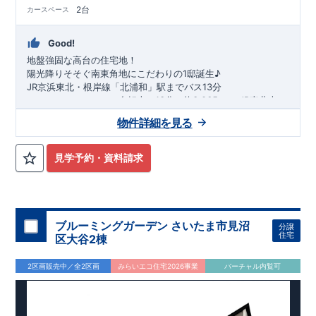
2台
カースペース
Good!
地盤強固な高台の住宅地！
陽光降りそそぐ南東角地に
こだわりの1邸誕生
♪
​
JR京浜東北・根岸線
「
北浦和
」駅までバス13
分
​
自転車で13分（約3,065ｍ）
​
JR東北本
線、高崎線、
​ ​
京浜東北・根岸線
「
さいたま新都心
」駅までバス
物件詳細を見る
23
​◆設計・建設性能評価ｗ取得！
分
​
バス停「
三室中央公園（ヌゥパーク）
​
◎性能評価とは
​​
【
」まで約
設計
住
7
宅性能評価】
分
​
建物設計段階で、国が定めた
第三者機関
が
評価しております！ ​ 【
建設
住宅性能評価】
​
第三者機
見学予約・資料請求
関
◆子育て環境良好！
により、建物完成までに
​
三室小学校
計4回
の検査が行われます！
まで徒歩12分、
三室中学校
​
​ ◎こ
ま
の住宅の評価
で徒歩17分！
​
​
国が定めた
幼稚園、保育園までは
耐震等級で最高の３
徒歩10分
圏内！
を取得！
​
◆広々
地震
に強い
とした敷地！
住宅です！
​
敷地は
​
冬は暖かく夏は涼しくて快適♪ 省エネに
31坪超
！
​
LDKは
17帖
！
​
3（4）
LDK
優れた
可変型
断熱等性能５
の間取りプラン採用！
を取得！
​ ​
​
​◆こだわりの内装！
その他項目も評価を受けてお
​
2階洋室
り、
のうち一室は
性能に特化した
開放的な勾配天井
住宅です！
​
！
​
全居室
クローゼット付き！
ブルーミングガーデン さいたま市見沼
分譲
​ リビングはおしゃれな
折上天井
♪
​
​◆充実した設備！
​
雨の
住宅
区大谷2棟
日でも洗濯物が干せる
室内物干し
​
浴室乾燥暖房機
付き！
​
食洗機
付きシステムキッチン！
​
平日、休日 時間帯問わずご
2区画販売中／全2区画
みらいエコ住宅2026事業
バーチャル内覧可
案内可能です！
​
お気軽にお問い合わせください！
​
【お問い合
わせ】TEL：
048-710-5571
(営業時間 9:30～18:30 火水定
休日)