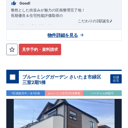
Good!
整然とした街並みが魅力の区画整理完了地！
長期優良＆住宅性能評価取得の
​
こだわりの2邸誕生
♪
​
JR武蔵野線
「
東浦和
」駅までバス16
分
​
バ
ス停「
朝日坂下
」まで約2
分
​
自転車で13
物件詳細を見る
分（約3,250ｍ）
​
JR東北本線、高崎線、湘南新宿ライン、
​
京浜
東北・根岸線
​◆設計・建設性能評価ｗ取得！
「
浦和
」駅までバス28
​
◎性能評価とは
分
​
​​
【
設計
住
バ
ス停「
宅性能評価】
朝日坂下
​
」まで約2
建物設計段階で、国が定めた
分
第三者機関
が
見学予約・資料請求
評価しております！ ​ 【
建設
住宅性能評価】
​
第三者機
関
◆子育て環境良好！
により、建物完成までに
​
芝原小学校
計4回
の検査が行われます！
まで徒歩12分、
三室中学校
​
​ ◎こ
ま
の住宅の評価
で徒歩10分！
​
​
国が定めた
幼稚園、保育園までは
耐震等級で最高の３
徒歩20分
圏内！
を取得！
​
◆広々
地震
に強い
とした敷地！
住宅です！
​
敷地は
​
冬は暖かく夏は涼しくて快適♪ 省エネに
37坪超～42坪超
！
​
LDKは
17帖超～19
優れた
帖超
！
断熱等性能５
​
3（4）
LDK可変型
を取得！
の間取りプラン採用！
​ ​
その他項目も評価を受けてお
​
​◆こだわり
ブルーミングガーデン さいたま市緑区
分譲
り、
の内装！
性能に特化した
​
2階洋室のうち一室は
住宅です！
​
開放的な勾配天井
！
​
全居室
住宅
三室2期1棟
クローゼット付き！ ​ リビングはおしゃれな
折上天井
♪
​
​◆充
実した設備！
​
雨の日でも洗濯物が干せる
室内物干し
​
浴室
1区画販売中／全1区画
みらいエコ住宅2026事業
バーチャル内覧可
乾燥暖房機
付き！
​
食洗機
付きシステムキッチン！
​
平日、休
日 時間帯問わずご案内可能です！
​
お気軽にお問い合わせくだ
さい！
​
【お問い合わせ】TEL：
048-710-5571
(営業時間 9:30
～18:30 火水定休日)