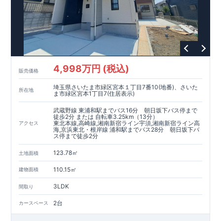
4,998万円 (税込)
販売価格
埼玉県さいたま市緑区宮本１丁目7番10(地番)、さいた
所在地
ま市緑区宮本1丁目7(住居表示)
武蔵野線 東浦和駅までバス16分 朝日坂下バス停まで
徒歩2分 または 自転車3.25km（13分）
東北本線,高崎線,湘南新宿ライン宇須,湘南新宿ライン高
アクセス
海,京浜東北・根岸線 浦和駅までバス28分 朝日坂下バ
ス停まで徒歩2分
123.78㎡
土地面積
110.15㎡
建物面積
3LDK
間取り
2台
カースペース