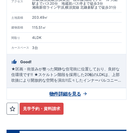
アクセス
駅までバス20分 地蔵前バス停まで徒歩3分
湘南新宿ライン宇須,横須賀線 北鎌倉駅まで徒歩31分
203.49㎡
土地面積
115.51㎡
建物面積
4LDK
間取り
3台
カースペース
Good!
★区画・街並みが整った閑静な住宅街に位置しており、良好な
住環境です!! ★スケルトン階段を採用した20帖のLDKは、上部
吹抜により開放的な空間を演出!!広々したインナーバルコニー
もぜひご覧ください!! ★ビルトイン食洗機、浴室換気乾燥機、
室内物干し、宅配ボックス等採用の高仕様物件!! ★耐震等級3
物件詳細を見る
に加え、【制震ダンパー】搭載でさらに地震に強い!!
見学予約・資料請求