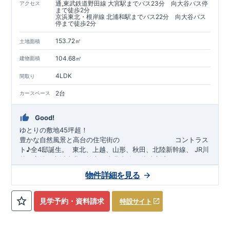
通,東武鉄道野田線 大宮駅までバス23分 向大谷バス停
アクセス
まで徒歩2分
京浜東北・根岸線 北浦和駅までバス22分 向大谷バス
停まで徒歩2分
153.72㎡
土地面積
104.68㎡
建物面積
4LDK
間取り
2台
カースペース
Good!
ゆとりの敷地45坪超！
豊かな自然風景と高台の住宅街の
​
コントラス
ト♪全4邸誕生。
​​
東北、上越、
山形、
秋田、北陸新幹線、
​
J
R川
越、高崎、京浜東北、埼京
、
東北本線、
湘南新宿ライン、
ニュ
ーシャトル、
​ ​
JR京浜東北・根岸線「
​
東武アーバンパークライン
北浦和
」駅までバス22
「
大宮
分
」駅までバス23
​
バ
物件詳細を見る
分
ス停
​
「
向大谷
」まで徒歩
2分
自転車約19分
​◆設計・建設性能評価ｗ取得！
​
◎性能評価とは
​​
【
設計
住
宅性能評価】
​
建物設計段階で、国が定めた
第三者機関
が
見学予約・資料請求
特設サイト
評価しております！ ​ 【
建設
住宅性能評価】
​
第三者機
関
​◆子育て環境良好！
により、建物完成までに
​
大谷小学校
計4回
の検査が行われます！
まで徒歩9分、
大谷中学校
​
​ ◎こ
ま
の住宅の評価
で徒歩14分！
​
​
国が定めた
幼稚園、保育園までは
耐震等級で最高の３
徒歩18分
圏内！
を取得！
​
◆広々
地震