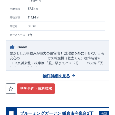
◇
建設住宅性能評価
：評価を受けた図面通りに施工されている
か、建設までに計
4
回チェックが行われます。図面や書類上だ
87.54㎡
土地面積
けでなく、「現場の施工状況」を検査した上で、品質を保証し
ております
アフターサポート
もっと詳しく
111.14㎡
建物面積
◇
最大
60
年間の品質保証
、お引渡し後
最大
10
回の無料定期点検
を実施
3LDK
間取り
◇お引渡しからが本当のお付き合いだと考え、アフターサービ
スを外部の業者に委託せず、東栄住宅グループ「東栄ホームサ
1台
カースペース
ービス株式会社」にて責任をもって対応いたします。
住まいの工夫をショート動画でご紹介中
■
ここをクリック
Good!
気になる！見たい！話を聞きたい！！
整然とした街並みが魅力の住宅地！
洗濯物を外に干せない日も
ぜひ一度ご相談ください！ 「少し見てみたい」「話だけ聞いて
安心の
​
ガス乾燥機（乾太くん）標準装備♪
みたい」といった段階でも大歓迎です。 お子さま連れでのご見
​​
ＪＲ京浜東北・根岸線
​
「
蕨
」駅までバス12
分
バス停「
天
学はもちろん、資金計画や住宅ローンについてのご相談も丁寧
神前
」まで徒歩1分
​
大宮営業所までお気軽にどうぞ。
に対応いたします。 ​
​◆設計・建設性能評価ｗ取得！
​
◎性能評価とは
​​
【
設計
住
【
TEL
：
0120-0038-63
】
物件詳細を見る
受付時間：
9:30
～
18:30
宅性能評価】
​
建物設計段階で、国が定めた
第三者機関
が
※火曜・水曜定休
評価しております！ ​ 【
建設
住宅性能評価】
​
第三者機
お問い合わせはこちらから
関
​◆子育て環境良好！
により、建物完成までに
​
前川東小学校
計4回
の検査が行われます！
まで徒歩8分、
岸川中学校
​
​ ◎こ
見学予約・資料請求
の住宅の評価
まで徒歩14分！
​
国が定めた
​
幼稚園・小学校までは
耐震等級で最高の３
徒歩15分
を取得！
圏内！
地震
に強い
◆西側11.5ｍ公道面！
住宅です！
​
​
冬は暖かく夏は涼しくて快適♪ 省エネに
西日が入り、明るい室内
！
​
LDKは
優れた
16
帖
！
断熱等性能５
​
3（4）
LDK
を取得！
の間取りプラン採用！
​ ​
その他項目も評価を受けてお
​
​◆こだわりの内
り、
装！
性能に特化した
​
2階洋室のうち一室は
住宅です！
開放的な勾配天井
！
​
全居室
クロ
ーゼット付き！ ​ リビングはおしゃれな
折上天井
♪
​
​◆充実し
ブルーミングガーデン 鎌倉市今泉台2丁
分譲