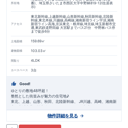
番)、埼玉県さいたま市西区大字中野林819-12(住居表
所在地
示)
東北新幹線,上越新幹線,山形新幹線,秋田新幹線,北陸新
幹線,東北本線,川越線,高崎線,湘南新宿ライン宇須,湘南
新宿ライン高海,京浜東北・根岸線,埼京線,埼玉新都市交
アクセス
通,東武鉄道野田線 大宮駅までバス21分 中野林バス停
まで徒歩6分
159.69㎡
土地面積
103.03㎡
建物面積
4LDK
間取り
3台
カースペース
Good!
ゆとりの敷地48坪超！
整然とした街並みが魅力の住宅地♪
​
東北、上越、山形、秋田、北陸新幹線、
​
JR川越、高崎、湘南新
宿、京浜東北、埼京線、
​
ニューシャトル、東武アーバンパーク
「
大宮
」駅までバス21
分
​
物件詳細を見る
バス停「
​◆設計・建設性能評価ｗ取得！
中野林
」まで約6
分
​
​
◎性能評価とは
​​
【
設計
住
宅性能評価】
​
建物設計段階で、国が定めた
第三者機関
が