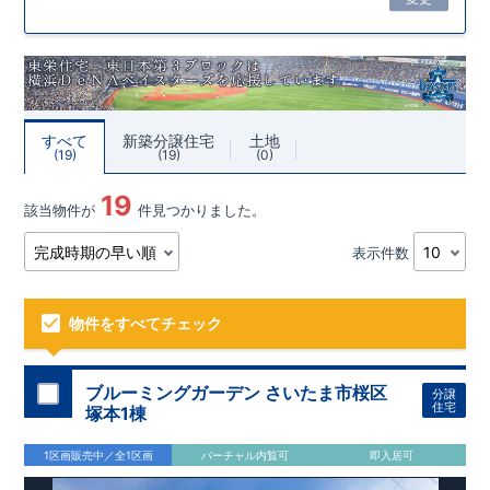
すべて
新築分譲住宅
土地
19
19
0
19
該当物件が
件見つかりました。
表示件数
物件をすべてチェック
ブルーミングガーデン さいたま市桜区
分譲
住宅
塚本1棟
1区画販売中／全1区画
バーチャル内覧可
即入居可