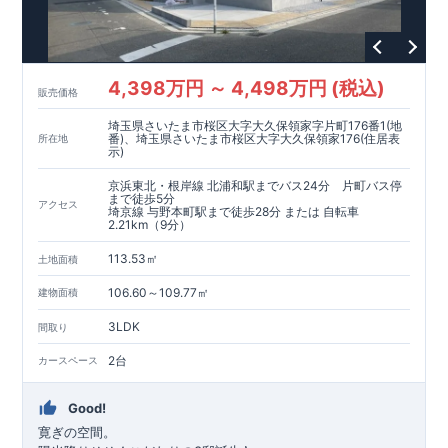
ります。
◇設計、施工、営業が互いに協力しあい、最良のプランを提供
いたします。
◇不要な中間マージンを抑えることで、コストダウンに努めて
4,398万円 ～ 4,498万円 (税込)
います。
販売価格
耐震等級
3
取得
もっと詳しく
埼玉県さいたま市桜区大字大久保領家字片町176番1(地
◇国が定めた耐震等級で最高の
3
を取得建築基準法で定められ
番)、埼玉県さいたま市桜区大字大久保領家176(住居表
所在地
た、｢数百年に一度発生する地震に対して、倒壊、崩壊しな
示)
い。｣という基準から、さらに
1.5
倍の耐震力を達成していま
京浜東北・根岸線 北浦和駅までバス24分 片町バス停
す。
安心の長期優良住宅！
もっと詳しく
まで徒歩5分
アクセス
◇東栄住宅は、全
7
つの技術基準のうち、
4
つの最高等級を取得
埼京線 与野本町駅まで徒歩28分 または 自転車
2.21km（9分）
◇
長期優良住宅
とは、｢良い家を作って、きちんと手入れをし
て、長く大切に使う｣ことを目的とした認定制度。住宅ローン減
113.53㎡
土地面積
税、固定資産税などの税制優遇を受けられるだけでなく、中古
市場でも、長期優良住宅が有利に働きます。
住宅性能評価ダブル取得！
もっと詳しく
106.60～109.77㎡
建物面積
◇
設計住宅性能評価
：建物設計段階で、国が認めた第三機関が
評価しております。
3LDK
間取り
◇
建設住宅性能評価
：評価を受けた図面通りに施工されている
か、建設までに計
4
回チェックが行われます。図面や書類上だ
2台
カースペース
けでなく、「現場の施工状況」を検査した上で、品質を保証し
ております
アフターサポート
もっと詳しく
Good!
◇
最大
60
年間の品質保証
、お引渡し後
最大
10
回の無料定期点検
寛ぎの空間。
を実施