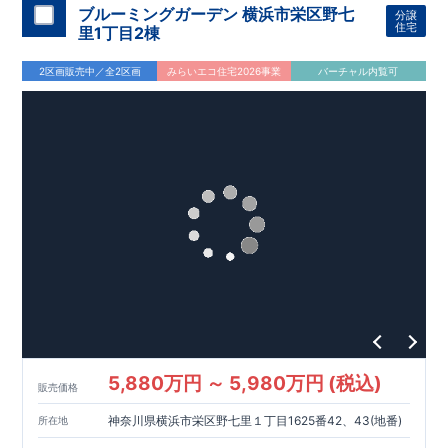
ブルーミングガーデン 横浜市栄区野七
分譲
住宅
里1丁目2棟
2区画販売中／全2区画
みらいエコ住宅2026事業
バーチャル内覧可
5,880万円 ～ 5,980万円 (税込)
販売価格
神奈川県横浜市栄区野七里１丁目1625番42、43(地番)
所在地