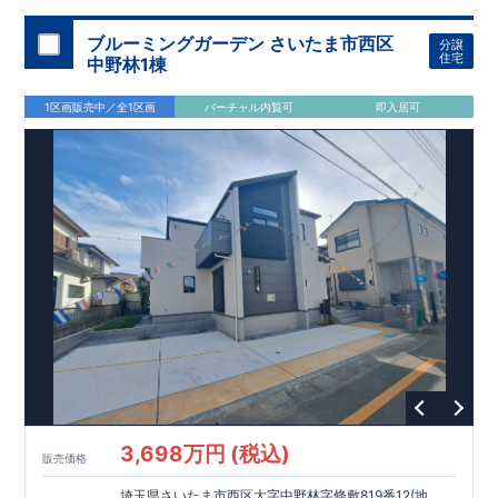
に強い
とした敷地！
住宅です！
​
敷地は
​
冬は暖かく夏は涼しくて快適♪ 省エネに
45～46坪超
！
​
LDKは
16～17
帖
！
​
優れた
3（4）
断熱等性能５
LDK～4（5）LDK
を取得！
の間取りプラン採用！
​ ​
その他項目も評価を受けてお
​
​◆こだわりの
ブルーミングガーデン さいたま市西区
分譲
り、
内装！
性能に特化した
​
2階洋室のうち一室は
住宅です！
開放的な勾配天井
！
​
全居室
ク
住宅
中野林1棟
ローゼット付き！ ​ リビングはおしゃれな
折上天井
♪
​
​◆充実
した設備！
​
雨の日でも洗濯物が干せる
室内物干し
​
浴室乾
1区画販売中／全1区画
バーチャル内覧可
即入居可
燥暖房機
付き！
​
食洗機
付きシステムキッチン！
​
平日、休
日 時間帯問わずご案内可能です！
​
お気軽にお問い合わせくだ
さい！
​
【お問い合わせ】TEL：
048-710-5571
(営業時間 9:30
～18:30 火水定休日)
3,698万円 (税込)
販売価格
埼玉県さいたま市西区大字中野林字條敷819番12(地