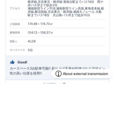
根岸線,京浜東北・根岸線 港南台駅までバス16分 西ケ
谷バス停まで徒歩3分
湘南新宿ライン宇須,湘南新宿ライン高海,東海道本線,根
アクセス
岸線,横須賀線,京浜東北・根岸線,湘南モノレール 大船
駅までバス18分 犬山南バス停まで徒歩10分
174.69～174.70㎡
土地面積
104.12～106.37㎡
建物面積
4LDK
間取り
3台
カースペース
Good!
カースペース3台駐車可能!! ​折り上げ天井や吹抜けなどデザイン
性の高い仕様を採用!!
物件詳細を見る
見学予約・資料請求