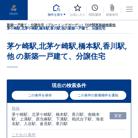
物件を探す
お気に入り
閲覧履歴
検索条件
新築一戸建て・分譲住宅（ブルーミングガーデン）TOP
関東
路線検索
他
茅ケ崎駅,北茅ケ崎駅,橋本駅,香川駅,他
の新築一戸建て、分譲住宅
茅ケ崎駅,北茅ケ崎駅,橋本駅,香川駅,
他
の新築一戸建て、分譲住宅
現在の検索条件
この条件を保存
この条件の新着物件を通知
路線
茅ケ崎駅、北茅ケ崎駅、橋本駅、香川駅、南橋本
変更
駅、上溝駅、原当麻駅、下溝駅、相武台下駅、海老
名駅、入谷駅、倉見駅、寒川駅
こだわり条件