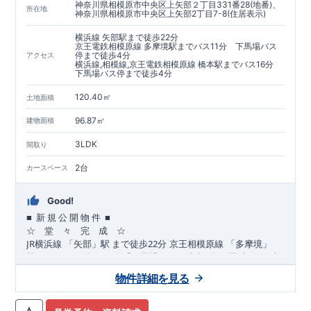
神奈川県相模原市中央区上矢部２丁目331番28(地番)、
所在地
神奈川県相模原市中央区上矢部2丁目7-8(住居表示)
横浜線 矢部駅まで徒歩22分
京王電鉄相模原線 多摩境駅までバス11分 下馬場バス
停まで徒歩4分
アクセス
横浜線,相模線,京王電鉄相模原線 橋本駅までバス16分
下馬場バス停まで徒歩4分
120.40㎡
土地面積
96.87㎡
建物面積
3LDK
間取り
2台
カースペース
Good!
■
■
新
規
公
開
物
件
☆ 堂 々 完 成 ☆
JR
22
​
​
​
横浜線
「矢部」駅
まで
徒歩
分
京王相模原
線
「多摩境」
11
JR
JR
​
​
駅
まで
バス
分
バス停「下馬場」まで徒歩
4
分
横浜線・
相
16
​
​
模線・京王相模原線
「橋本」駅
まで
バス
分
バス停「下馬
物件詳細を見る
場」まで徒歩
☆
おすすめポイント
4
分
☆
,
​
​
[1]
多彩な収納プラン完備
★
【ウォークインクローゼット】
​
私服通勤でお洋服をたくさんお持ちの方や、
流行ファッション