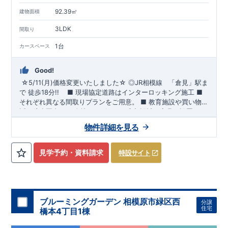
92.39㎡
建物面積
3LDK
間取り
1台
カースペース
Good!
☆5/11(月)価格変更いたしました☆
​
◎
JR相模線
「倉見」
駅ま
で 徒歩18分!!
​ ​
■ 現場協定道路はインターロッキング施工
​
■
それぞれ異なる間取りプランをご用意。
​
■
教育施設や買い物施
設が徒歩圏内♪
◆
ブルーミングガーデンのこだわり ◆
■
全棟、リビングは広々設計で家具を設置して
← 各タイトルをクリ
も十分ゆとりの空間です♪
ック!!
■『長期優良住宅』取得予定!
​
■
リビング全体を見渡せる「対面式
・国の定めた基準を全てク
物件詳細を見る
キッチン」を採用♪
リア
・住宅ローン減税、固定資産税などの税制優遇を受けられ
​
■ キッチンにはポップアップ天井採用でお
しゃれな空間でお料理が可能！
ます。 ・中古市場でも、長期優良住宅が有利に働きます。
■住
宅性能評価ダブル取得予定!
・『設計』住宅性能評価‥‥建物設
見学予約・資料請求
特設サイト
計段階で、国が認めた第三機関が評価しております。 ・『建
設』住宅性能評価‥‥評価を受けた図面通りに施工されている
か、建設までに計4回チェックが行われます。 ・図面や書類上
だけでなく、「現場の施工状況」を検査した上で、品質を保証
しております。
■全棟自社一貫体制!
・誰が何をやったかが明
ブルーミングガーデン 相模原市緑区西
分譲
確だからこそ、お客様の安心に繋がります。 ・設計、施工、営
住宅
橋本4丁目1棟
業が協力しあい、最良のプランをご提供いたします。 ・不要な
中間マージンを抑える事で、コストダウンに努めております。
​