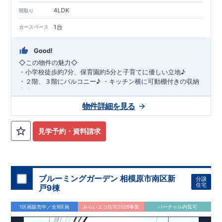
4LDK
間取り
1台
カースペース
Good!
◇
この物件の魅力
◇
・
小学校徒歩約
7
分、保育園約
5
分と子育てに優しい立地♪
・２階、３階にバルコニー♪
・キッチン横に可動棚付きの収納
完備。
・家族で過ごすこともできるワイドバルコニー完備。
◇
アクセ
物件詳細を見る
ス
◇
JR
相模線「上溝」駅
徒歩
19
分
◇
ロケーション
◇
・相模原市立星が丘小学校
徒歩
7
分
・オーケ
ー相模原店
徒歩
4
分
・業務スーパー相
見学予約・資料請求
模原店
徒歩
12
分
・やまうち医院 徒歩
4
分
・セブン
イレブン星ヶ丘店 徒歩
4
分
◇
ブルーミングガーデンのこだわり
◇
【全棟自社一貫体制】
・誰が、何をしたか。が明確だからこそ、お客様の安心に繋が
ります。
・設計、施工、営業が互いに協力しあい、最良のプラ
ブルーミングガーデン 相模原市南区新
分譲
ンを提供いたします。
・東栄住宅では、お引渡し後最大
・不要な中間マージンを抑えることで、
10
回の無料定期点検と、
60
年
住宅
戸9棟
コストダウンに努めています。
間の品質保証を実施。お引渡しからが本当のお付き合いだと考
【耐震等級3
取得】
・東栄住宅
の建物は、国が定めた耐震等級で
え、アフターサービスを外部の業者に委託せず、東栄住宅グル
3
を取得。建築基準法で定め
1区画販売中／全9区画
みらいエコ住宅2026事業
バーチャル内覧可
られた、｢数百年に一度発生する地震に対して、倒壊、崩壊しな
ープ「東栄ホームサービス株式会社」にて責任をもって対応い
い。｣という基準から、さらに
たします。
1.5
倍の耐震力を達成していま