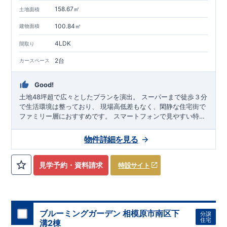
158.67㎡
土地面積
100.84㎡
建物面積
4LDK
間取り
2台
カースペース
Good!
土地48坪超で広々としたプランを演出。 スーパーまで徒歩３分
で生活環境は整っており、 現場高低差もなく、閑静な住宅街で
ファミリー層におすすめです。
スマートフォンで見やすい特設
サイトはこちら
https://www.e-
blooming.com/bukken/71074018/
物件詳細を見る
見学予約・資料請求
特設サイト
ブルーミングガーデン 相模原市南区下
分譲
住宅
溝2棟