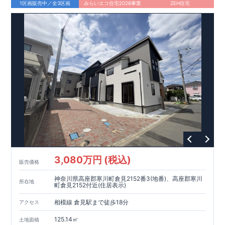
・グルメシティ光が丘店 徒歩
10
分
1区画販売中／全3区画
みらいエコ住宅2026事業
ZEH住宅
・ファミリーマート相模原陽光台五丁目店 徒歩
5
分
◇
ブルーミングガーデンのこだわり
◇
【全棟自社一貫体制】
・誰が、何をしたか。が明確だからこそ、お客様の安心に繋が
ります。
・設計、施工、営業が互いに協力しあい、最良のプラ
ンを提供いたします。
・東栄住宅では、お引渡し後最大
・不要な中間マージンを抑えることで、
10
回の無料定期点検と、
60
年
コストダウンに努めています。
間の品質保証を実施。お引渡しからが本当のお付き合いだと考
【耐震等級3
取得】
・東栄住宅
の建物は、国が定めた耐震等級で
え、アフターサービスを外部の業者に委託せず、東栄住宅グル
3
を取得。建築基準法で定め
られた、｢数百年に一度発生する地震に対して、倒壊、崩壊しな
ープ「東栄ホームサービス株式会社」にて責任をもって対応い
い。｣という基準から、さらに
たします。
1.5
倍の耐震力を達成していま
す。
【住宅性能評価ダブル取得】
・設計住宅性能評価：建物
設計段階で、国が認めた第三者機関が評価しています。
・建設
住宅性能評価：評価を受けた図面通りに施工されているか、建
設までに、計
4
回のチェックが行われます。
図面や書類上だけ
でなく、現場の施工状況を検査した上で、品質を保証していま
す。
【長期優良住宅】
・東栄住宅は国が定める全
7
つの技術基
準をクリアしています。長期優良住宅とは、｢良い家を作って、
3,080万円 (税込)
きちんと手入れをして、長く大切に使う｣ことを目的とした認定
販売価格
制度。住宅ローン減税、固定資産税などの税制優遇を受けられ
神奈川県高座郡寒川町倉見2152番3(地番)、高座郡寒川
るだけでなく、中古市場でも、長期優良住宅が有利に働きま
所在地
町倉見2152付近(住居表示)
す。
【充実のアフターサポート】
相模線 倉見駅まで徒歩18分
アクセス
125.14㎡
土地面積