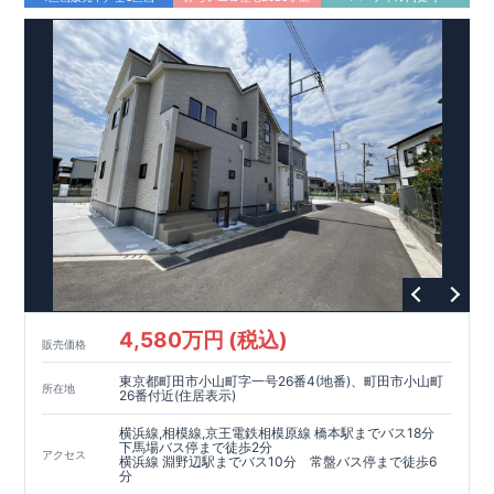
【耐震等級3取得】
・東栄住宅の建物は、国が定めた耐震等級で最高の3を取得。
建築基準法で定められた、｢数百年に一度発生する地震に対し
て、倒壊、崩壊しない。｣という基準から、さらに1.5倍の耐震
力を達成しています。
【住宅性能評価ダブル取得】
・設計住宅性能評価：建物設計段階で、国が認めた第三者機関
が評価しています。
・建設住宅性能評価：評価を受けた図面通りに施工されている
か、建設までに、計4回のチェックが行われます。
図面や書類上だけでなく、現場の施工状況を検査した上で、品
質を保証しています。
【長期優良住宅】
・
東栄住宅は国が定める全7つの技術基準をクリアしています。
4,580万円 (税込)
長期優良住宅とは、｢良い家を作って、きちんと手入れをして、
販売価格
長く大切に使う｣ことを目的とした認定制度。住宅ローン減税、
固定資産税などの税制優遇を受けられるだけでなく、中古市場
東京都町田市小山町字一号26番4(地番)、町田市小山町
所在地
26番付近(住居表示)
でも、長期優良住宅が有利に働きます。
横浜線,相模線,京王電鉄相模原線 橋本駅までバス18分
【充実のアフターサポート】
下馬場バス停まで徒歩2分
アクセス
横浜線 淵野辺駅までバス10分 常盤バス停まで徒歩6
分