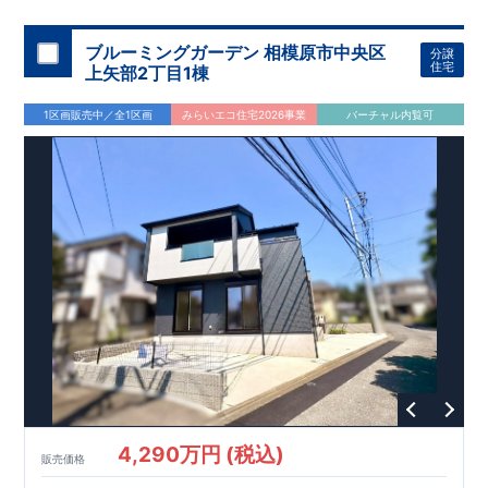
755m
10
,
1100m
​
​
​
ト】
台保育園 約
などの、あったらうれしい収納完備
（徒歩
分）
上溝保育園 約
☆
[2]
対面キッチンに
（徒歩
14
”
1100m
”
14
​
​
​
​
​
は、食洗器搭載
分）
【買い物施設】
陽光台小学校 約
★
ファミリーマート相模原陽光台五丁目店 約
配膳・後片付け
（徒歩
が便利な
分）
対面キッチン
緑が丘中学校
に
500m
939m
7
12
500m
,
7
​
​
​
は、
約
生活感を感じさせない
（徒歩
（徒歩
分）
分）
ドラッグセイムス緑が丘店 約
ビルトイン食洗器
を搭載
[3]
（徒歩
マルチ
ブルーミングガーデン 相模原市中央区
分譲
850m
11
​
​
​
スキップ
分）
グルメシティ光が丘店 約
テレワークやお子様の勉強空間にも最適なマルチスキ
（徒歩
分）
ヤオコー相
住宅
上矢部2丁目1棟
,
1100m
14
300m
4
​
​
​
​
​
ップを採用♪
模原光が丘店 約
【その他施設】
[4]
インナーバルコニー
陽光台ひまわり公園 約
（徒歩
分）
広々としたインナーバルコ
オーケー相模原店 約
（徒歩
分）
里
1400m
850m
18
11
​
​
ニーは、天候に左右されず利用可能！
見公園 約
（徒歩
分）
（徒歩
分）
医療法人社団諒和会松崎医院
◎
暮らしに寄り添う住
1区画販売中／全1区画
みらいエコ住宅2026事業
バーチャル内覧可
850m
11
870m
11
​
​
環境
約
◎
（徒歩
分）
角中クリニック 約
（徒歩
分）
800m
10
​↑
​
​
相模原光が丘郵便局 約
■
東栄住宅の家作り■
■
ブルーミングガーデンのこだわり
（徒歩
分）
■
各
↑
■
​
​
タイトルをクリック
長期優良住宅取得
【国が定めた７つの
​
​
技術基準をクリア
☆
】
１
耐久性
/
２劣化対策
/
３維持管理性
４
住
​​​
TEL:0120-07-1081​
​
​
宅面積
お問い合わせお待ちしております
/
５省エネルギー性
/
６
居住環境
☆
/
７
維持保全管理
■
※
住宅性
未完成
​
能評価ダブル取得
の場合は、現地確認の他に
スマートフォンで見やすい特設サイトはこち
近くにある同仕様の完成物件をご案
​
​
ら
内致します。
★
物件のご案内は、
事前予約
が
オススメ
です
☆
スムーズにご
​
案内が可能
♪
お気軽にお問い合わせください
♪
4,290万円 (税込)
販売価格