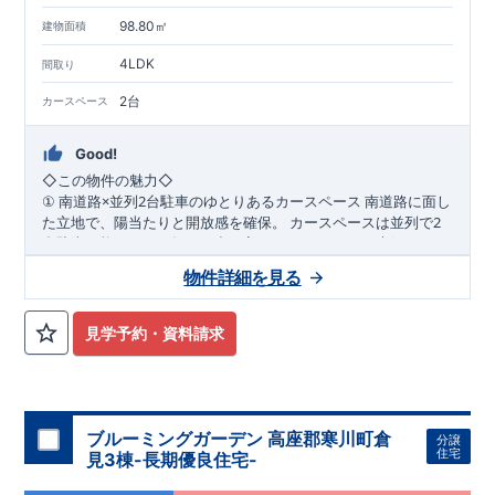
​
​
スムーズにご案内が可能
♪
お気軽にお問い合わせください
♪
お
98.80㎡
建物面積
TEL:0120-07-1081​
​
​
問い合わせお待ちしております
☆
※
未完成の
場合は、現地確認の他に
近くにある同仕様の完成物件をご案内
4LDK
間取り
致します。
2台
カースペース
Good!
◇
この物件の魅力
◇
×
2
南道路に面し
①
南道路
並列
台駐車のゆとりあるカースペース
2
た立地で、陽当たりと開放感を確保。
カースペースは並列で
台駐車可能なため、毎日の出し入れもラクラク。
ご夫婦それぞ
WIC
2
れの車利用はもちろん、来客時にも対応できるゆとりのある住
2
階の洋室にはウォーク
②
階洋室に
完備の充実収納プラン
物件詳細を見る
まいです。
インクローゼットを設置。
衣類や季節用品、趣味の道具までし
っかり収納でき、居室空間を広く美しく保てます。
家族それぞ
れの「しまう場所」が確保された、整理整頓しやすい間取りで
パントリ
③
随所に収納を配置した、暮らしやすさ重視の住空間
見学予約・資料請求
す。
ーや各所の収納スペースなど、日常使いを考えた収納計画。
生
活動線上に収納を配置することで、家事効率もアップ。
物が増
えてもすっきりと暮らせる、収納豊富な住まいです。
​
◇
アクセス
◇
​JR
横浜線 「相模原」駅 バス
13
分
バス停「光が
丘三丁目」まで徒歩
6
分
JR
相模線 「上溝」駅まで徒歩
23
分
◇
ロケーション
◇
ブルーミングガーデン 高座郡寒川町倉
分譲
・相模原市立陽光台小学校 徒歩
15
分
​
住宅
見3棟-長期優良住宅-
・相模原市立緑が丘中学校 徒歩
12
分
​
・虹ヶ丘幼稚園 徒歩
5
分