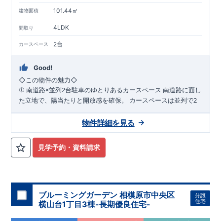
101.44㎡
建物面積
4LDK
間取り
2台
カースペース
Good!
◇
この物件の魅力
◇
×
2
南道路に面し
①
南道路
並列
台駐車のゆとりあるカースペース
た立地で、陽当たりと開放感を確保。
カースペースは並列で
2
台駐車可能なため、毎日の出し入れもラクラク。
ご夫婦それぞ
れの車利用はもちろん、来客時にも対応できるゆとりのある住
物件詳細を見る
まいです。
WIC
2
階の各洋室には
2
②
階洋室すべてに
完備の充実収納プラン
見学予約・資料請求
ウォークインクローゼットを設置。
衣類や季節用品、趣味の道
具までしっかり収納でき、居室空間を広く美しく保てます。
家
族それぞれの「しまう場所」が確保された、整理整頓しやすい
間取りです。
パントリ
③
随所に収納を配置した、暮らしやすさ重視の住空間
ブルーミングガーデン 相模原市中央区
分譲
ーや各所の収納スペースなど、日常使いを考えた収納計画。
生
住宅
横山台1丁目3棟-長期優良住宅-
活動線上に収納を配置することで、家事効率もアップ。
物が増
えてもすっきりと暮らせる、収納豊富な住まいです。