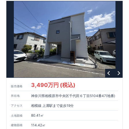
3,490万円 (税込)
販売価格
神奈川県相模原市中央区千代田６丁目5104番47(地番)
所在地
相模線 上溝駅まで徒歩19分
アクセス
80.41㎡
土地面積
114.42㎡
建物面積