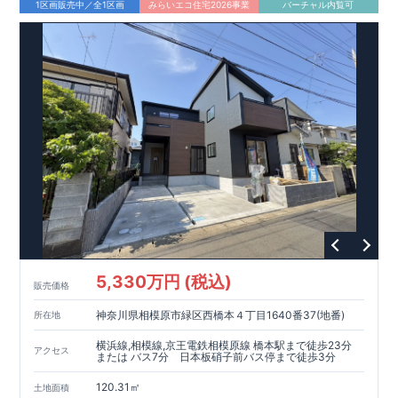
1区画販売中／全1区画
みらいエコ住宅2026事業
バーチャル内覧可
5,330万円 (税込)
販売価格
神奈川県相模原市緑区西橋本４丁目1640番37(地番)
所在地
横浜線,相模線,京王電鉄相模原線 橋本駅まで徒歩23分
アクセス
または バス7分 日本板硝子前バス停まで徒歩3分
120.31㎡
土地面積