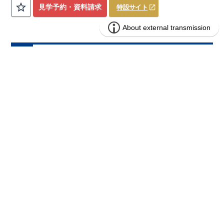
見学予約・資料請求
特設サイト
ブルーミングガーデン 茅ヶ崎市堤3期1
分譲
住宅
棟
1区画販売中／全1区画
みらいエコ住宅2026事業
バーチャル内覧可