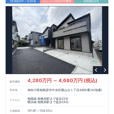
3区画販売中／全3区画
みらいエコ住宅2026事業
長期優良住宅
◇
アクセス
◇
​JR
横浜線、
JR
相模線、京王相模原線 「橋本」
駅 徒歩
23
分
◇
ロケーション
◇
・相模原市立二本松小学校 徒歩
14
分
​
・相模原市立相模原中学校 徒歩
18
分
​
・星の子保育園 徒歩
11
分
・
sanwa
西橋本店 徒歩
9
分
・ローソン・スリーエフ二本松一丁目店 徒歩
4
分
【全棟自社一貫体制】
◇
ブルーミングガーデンのこだわり
◇
・誰が、何をしたか。が明確だからこそ、お客様の安心に繋が
ります。
・設計、施工、営業が互いに協力しあい、最良のプラ
ンを提供いたします。
・不要な中間マージンを抑えることで、
コストダウンに努めています。
【耐震等級3
取得】
・東栄住宅
の建物は、国が定めた耐震等級で
3
を取得。建築基準法で定めら
れた、｢数百年に一度発生する地震に対して、倒壊、崩壊しな
い。｣という基準から、さらに
1.5
倍の耐震力を達成していま
す。
【住宅性能評価ダブル取得】
・設計住宅性能評価：建物設
計段階で、国が認めた第三者機関が評価しています。
・建設住
4,280万円 ～ 4,680万円 (税込)
販売価格
宅性能評価：評価を受けた図面通りに施工されているか、建設
までに、計
4
回のチェックが行われます。
図面や書類上だけで
神奈川県相模原市中央区横山台１丁目4890番24(地番)
所在地
なく、現場の施工状況を検査した上で、品質を保証していま
相模線 南橋本駅まで徒歩22分
す。
【長期優良住宅】
・東栄住宅は国が定める全
7
つの技術基
アクセス
横浜線 相模原駅まで徒歩24分
準をクリアしています。長期優良住宅とは、｢良い家を作って、
きちんと手入れをして、長く大切に使う｣ことを目的とした認定
101.81～134.03㎡
土地面積