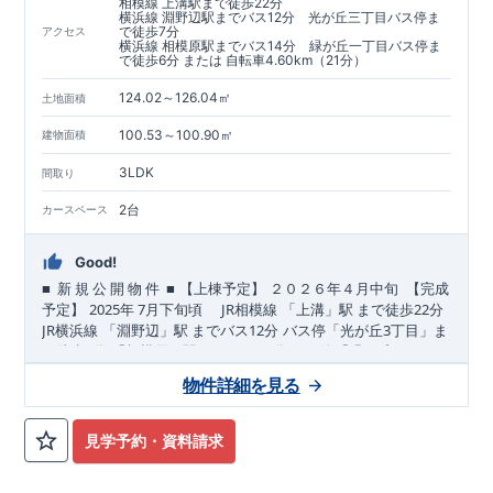
相模線 上溝駅まで徒歩22分
横浜線 淵野辺駅までバス12分 光が丘三丁目バス停ま
で徒歩7分
アクセス
横浜線 相模原駅までバス14分 緑が丘一丁目バス停ま
で徒歩6分 または 自転車4.60km（21分）
124.02～126.04㎡
土地面積
100.53～100.90㎡
建物面積
3LDK
間取り
2台
カースペース
Good!
■
■
​
​
​
新
規
公
開
物
件
【上棟予定】
２０２６年
４
月中旬
【完成
2025
7
JR
22
​
​
​
予定】
年
月下旬頃
相模線
「上溝」駅
まで
徒歩
分
JR
12
3
​
​
横浜線
「淵野辺」駅
まで
バス
分
バス停「光が丘
丁目」ま
7
14
1
​
​
で徒歩
分
「相模原」駅
まで
バス
分
バス停「緑が丘
丁目」
6
まで徒歩
分
物件詳細を見る
,
​
☆
おすすめポイント
☆
[1]
多彩な収納プラン完備
★
【ウォー
​
クインクローゼット】
私服通勤でお洋服をたくさんお持ちの方
​
​
や、
流行ファッションがお好きな方にもおすすめ
♪
【２階の廊
見学予約・資料請求
​
​
​
​
下収納】
～徒歩圏内～
生活感の出る掃除機や、
教育環境
／コンビニ
/
日用品などのアイテムを目
ドラッグストア
／
公園
■周辺
328m
5
​
​
​
​
​
隠し収納ができる
環境■
【教育施設】
♪
【床下収納】
虹ヶ丘幼稚園 約
【大容量シューズクローゼッ
（徒歩
分）
陽光