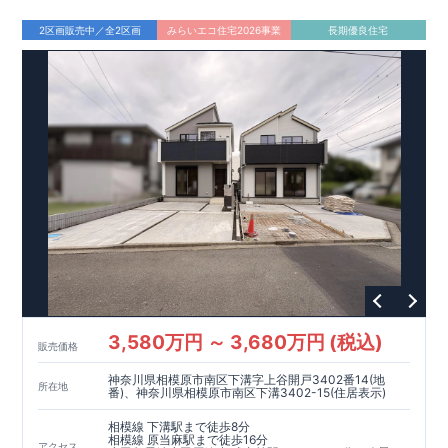
2区画販売中／全2区画
みらいエコ住宅2026事業
長期優良住宅
3,580万円 ～ 3,680万円 (税込)
販売価格
神奈川県相模原市南区下溝字上谷開戸3402番14(地
所在地
番)、神奈川県相模原市南区下溝3402-15(住居表示)
相模線 下溝駅まで徒歩8分
相模線 原当麻駅まで徒歩16分
アクセス