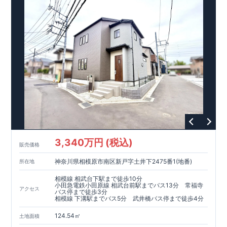
す。
【住宅性能評価ダブル取得】
・設計住宅性能評価：建物
設計段階で、国が認めた第三者機関が評価しています。
・建設
住宅性能評価：評価を受けた図面通りに施工されているか、建
設までに、計
4
回のチェックが行われます。
図面や書類上だけ
でなく、現場の施工状況を検査した上で、品質を保証していま
す。
【充実のアフターサポート】
3,340万円 (税込)
販売価格
神奈川県相模原市南区新戸字土井下2475番1(地番)
所在地
相模線 相武台下駅まで徒歩10分
小田急電鉄小田原線 相武台前駅までバス13分 常福寺
アクセス
バス停まで徒歩3分
相模線 下溝駅までバス5分 武井橋バス停まで徒歩4分
124.54㎡
土地面積