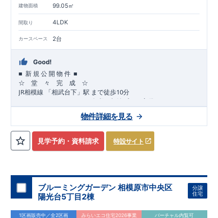
99.05㎡
建物面積
4LDK
間取り
2台
カースペース
Good!
■
■
新
規
公
開
物
件
☆ 堂 々 完 成 ☆
JR
10
​
相模線
「相武台下」駅
まで
徒歩
分
,
☆
おすすめポイント
☆
[1]
多彩な収納プラン完備
★
【玄関土間収納】
物件詳細を見る
​​
スーツケースやベビーカーの収納にも便利
♪
【ウォークインク
ローゼット】
私服通勤でお洋服をたくさんお持ちの方や、
流行ファッション
見学予約・資料請求
特設サイト
​​
がお好きな方にもおすすめ
♪
【全居室クローゼット完備】
​​
お子様のお洋服の収納にも困らない
☆
【２階の廊下収納】
​
生活感の出る掃除機や、
日用品などのアイテムを目隠し収納が
​​
​
できる
♪
【床下収納】
【大容量シューズクローゼット】
などの、あったらうれしい収納完備
☆
ブルーミングガーデン 相模原市中央区
分譲
,
[2]
対面キッチンには、食洗器搭載
★
住宅
陽光台5丁目2棟
”
”
配膳・後片付け
が便利な
対面キッチン
には、
生活感を感じさせない
ビルトイン食洗器
を搭載
1区画販売中／全2区画
みらいエコ住宅2026事業
バーチャル内覧可