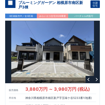
”
”
700m
9
​
​
​
​
TAKENOKO
の技術基準をクリア
配膳・後片付け
下溝店 約
が便利な
☆
】
１
対面キッチン
耐久性
（徒歩
/
２劣化対策
分）
には、
ローソン相模原下溝
/
３維持管理性
生活感を感じさ
４
ブルーミングガーデン 相模原市南区新
分譲
0m
13
,
3.125
1200m
​
​
​
​
せない
店 約
住宅面積
ビルトイン食洗器
100
/
５省エネルギー性
（徒歩
分）
を搭載
/
スーパー三和麻溝店 約
６
居住環境
[3]
約
/
７
維持保全管理
帖の和室
急な来客や
■
住宅
（徒
住宅
戸3棟
ご案内際は、
15
事前予約をして頂くとスムーズ
,
にご案内が可能♪
​
​
お子様のお昼寝スペースに最適♪
歩
性能評価ダブル取得
分）
ドラッグストアマツモトキヨシ相模原麻溝店 約
(2
号棟
)
[4]
間接照明付折上天井
1200m
15
お問い合わせお待ちしております☆
​
TEL:0120-07-1081
​
折上天井＋間接照明で開放感と上質な雰囲気を演出します。
（徒歩
分）
【その他施設】
相模原公園 約
(2
3区画販売中／全3区画
みらいエコ住宅2026事業
バーチャル内覧可
1200m
15
​
号棟
)
（徒歩
分）
相模原麻溝公園ふれあい動物広場 約
1500m
19
750m
10
​
​
（徒歩
分）
馬嶋医院 約
（徒歩
分）
茅ヶ崎耳
750m
10
​
鼻咽喉科クリニック 約
（徒歩
分）
医療法人社団博奉
900m
12
​
会相模ヶ丘病院 約
（徒歩
分）
麻溝郵便局 約
1200m
15
（徒歩
分）
3,880万円 ～ 3,980万円 (税込)
販売価格
神奈川県相模原市南区新戸字五味ケ谷5233番1(地番)
所在地