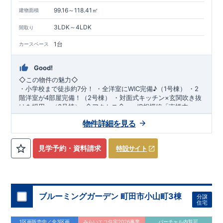
制度。住宅ローン減税、固定資産税などの税制優遇を受けられ
99.16～118.41㎡
るだけでなく、中古市場でも、長期優良住宅が有利に働きま
建物面積
す。
【充実のアフターサポート】
3LDK～4LDK
間取り
・東栄住宅では、お引渡し後最大
10
回の無料定期点検と、
60
年
間の品質保証を実施。お引渡しからが本当のお付き合いだと考
1台
カースペース
え、アフターサービスを外部の業者に委託せず、東栄住宅グル
ープ「東栄ホームサービス株式会社」にて責任をもって対応い
Good!
たします。
◇この物件の魅力◇
・小学校まで
徒歩約7分！
​
・全洋室にWIC完備♪（1号棟）
​
・2
階洋室が4部屋完備！（2号棟）
​
・
対面式キッチン×玄関
吹き抜
け
を採用。（3号棟）
​ ​
◇アクセス◇
​ ​
・JR相模線「南橋本」駅
まで徒歩22分
◇ロケーション◇
​・JR横浜線「相模原」駅まで徒歩24分
物件詳細を見る
・相模原市立横山小学校 徒歩7分 ・そうてつ
ローゼン横山台店 徒歩5分 ・サンドラッグ相模原
横山台店 徒歩7分 ​・セブンイレブン相模原横山1丁目
見学予約・資料請求
特設サイト
店 徒歩2分
◇ブルーミングガーデンのこだわり◇
【全棟自社一貫体制】
・誰が、何をしたか。が明確だからこそ、お客様の安心に繋が
ります。
・東栄住宅では、お引渡し後最大10回の無料定期点検と、60年
・設計、施工、営業が互いに協力しあい、最良のプランを提供
間の品質保証を実施。お引渡しからが本当のお付き合いだと考
ブルーミングガーデン 町田市小山町3棟
いたします。
え、アフターサービスを外部の業者に委託せず、東栄住宅グル
分譲
住宅
・不要な中間マージンを抑えることで、コストダウンに努めて
ープ「東栄ホームサービス株式会社」にて責任をもって対応い
スマートフォンで見やすい特設サイトはこちら
います。
たします。
https://www.e-blooming.com/bukken/43075016/
1区画販売中／全3区画
みらいエコ住宅2026事業
バーチャル内覧可