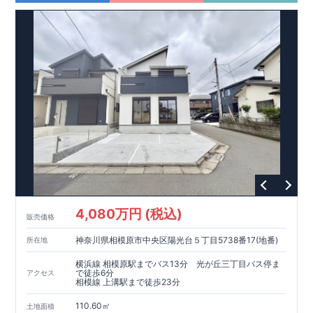
,
[4]
上部吹抜け
明るく開放的な空間を演出
♪
◎
暮らしに寄り添う住環境
◎
～徒歩圏内～
教育環境
／コンビニ
/
ドラッグストア
／
公園
■周辺環境■
【教育施設】
593m
8
​
せんだん保育園 約
（徒歩
分）
新磯保育園 約
784m
10
715m
9
​
​相陽中
（徒歩
分）
新磯小学校 約
（徒歩
分）
学
m
25
​
校 約2000
（徒歩
分）
【買い物施設】
556m
7
​
ローソン相模原磯部店 約
（徒歩
分）
ファミリーマート
1100m
4
​
座間一丁目店 約
（徒歩
1
分）
ドラッグセイムス座間
1200m
15
​
店 約
（徒歩
分）
たからやフレサ磯部店 約
1400m
18
【その他施設】
（徒歩
分）
550m
7
​
根岸台公園 約
（徒歩
分）
下磯部東子どもの広場 約
4,080万円 (税込)
757m
10
​
772m
10
​
販売価格
（徒歩
分）
新戸診療所 約
（徒歩
分）
相模原
900m
12
​
磯部郵便局 約
（徒歩
分）
磯部クリニック 約
神奈川県相模原市中央区陽光台５丁目5738番17(地番)
所在地
948m
12
​
■
東栄住宅の家作り■
（徒歩
分）
■
ブルーミングガーデンのこだわり
■
​↑
↑ ​
■
​
各タイトルをクリック
長期優良住宅取得
【国が定めた７つ
横浜線 相模原駅までバス13分 光が丘三丁目バス停ま
​
​
の技術基準をクリア
☆
】
１
耐久性
/
２劣化対策
/
３維持管理性
４
で徒歩6分
アクセス
相模線 上溝駅まで徒歩23分
住宅面積
/
５省エネルギー性
/
６
居住環境
/
７
維持保全管理
​
■
住宅性能評価ダブル取得
スマートフォンで見やすい特設サイ
110.60㎡
土地面積
​
トはこちら
★
物件のご案内は、
事前予約
が
オススメ
です
☆