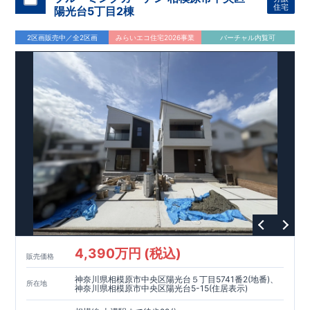
ンを提供いたします。
・東栄住宅では、お引渡し後最大
・不要な中間マージンを抑えることで、
10
回の無料定期点検と、
60
年
住宅
陽光台5丁目2棟
コストダウンに努めています。
間の品質保証を実施。お引渡しからが本当のお付き合いだと考
【耐震等級3
取得】
・東栄住宅
の建物は、国が定めた耐震等級で
え、アフターサービスを外部の業者に委託せず、東栄住宅グル
3
を取得。建築基準法で定め
2区画販売中／全2区画
みらいエコ住宅2026事業
バーチャル内覧可
られた、｢数百年に一度発生する地震に対して、倒壊、崩壊しな
ープ「東栄ホームサービス株式会社」にて責任をもって対応い
スマートフォンで見やすい特設サイトはこちら
い。｣という基準から、さらに
たします。
https://www.e-blooming.com/bukken/43075022/
1.5
倍の耐震力を達成していま
す。
【住宅性能評価ダブル取得】
・設計住宅性能評価：建物
設計段階で、国が認めた第三者機関が評価しています。
・建設
住宅性能評価：評価を受けた図面通りに施工されているか、建
設までに、計
4
回のチェックが行われます。
図面や書類上だけ
でなく、現場の施工状況を検査した上で、品質を保証していま
す。
【長期優良住宅】
・東栄住宅は国が定める全
7
つの技術基
準をクリアしています。長期優良住宅とは、｢良い家を作って、
きちんと手入れをして、長く大切に使う｣ことを目的とした認定
制度。住宅ローン減税、固定資産税などの税制優遇を受けられ
るだけでなく、中古市場でも、長期優良住宅が有利に働きま
す。
【充実のアフターサポート】
4,390万円 (税込)
販売価格
神奈川県相模原市中央区陽光台５丁目5741番2(地番)、
所在地
神奈川県相模原市中央区陽光台5-15(住居表示)