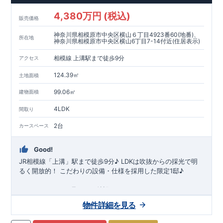
ング全体を見渡せて開放感がございます♪ ​ 【洗面所・浴室】
4,380万円 (税込)
・ガス衣類乾燥機 乾太くんを脱衣所に設置！ ​・オシャレなオ
販売価格
ープンスタイルの洗面台・スマートサニタリーを採用 ​​・浴室暖
神奈川県相模原市中央区横山６丁目4923番60(地番)、
房換気乾燥機付き ​ ​【洋室】 ​・３号棟は一部の洋室にウィーク
所在地
神奈川県相模原市中央区横山6丁目7-14付近(住居表示)
インクローゼットを採用♪
相模線 上溝駅まで徒歩9分
アクセス
124.39㎡
土地面積
99.06㎡
建物面積
4LDK
間取り
2台
カースペース
Good!
JR相模線「上溝」駅まで徒歩9分♪ ​LDKは吹抜からの採光で明
るく開放的！ ​こだわりの設備・仕様を採用した限定1邸♪
スマートフォンで見やすい特設サイトはこちら
https://www.e-blooming.com/bukken/71075016/
物件詳細を見る