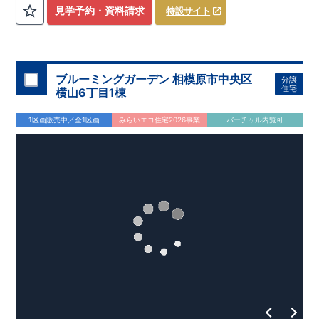
・茅ヶ崎海岸まで徒歩7分の海近くの分譲住宅です♪ ​・茅ヶ崎ヘ
◆
周辺環境
◆
見学予約・資料請求
特設サイト
ッドランドビーチまで徒歩圏で、BBQやマリンアクティビティ
【教育施設】
◎ 茅ヶ崎市立東海岸小学校 約350m（徒歩5
を楽しめます♪ ​
分） ◎ 茅ヶ崎市立第一中学校
約240m（徒歩3分）
◎ ピノキ
～【企画】共働きの家 ～ ​ハイクラスの設備機器を採用.
オ幼児舎茅ヶ崎保育園
約850m（徒歩12分）
◎ 恵泉幼稚園
こだわりの仕様を施した分譲住宅です.
約1200m（徒歩16分）
オプション商品のご紹介
【買物施設】
◎ マックスバリュエクス
↓↓↓「共働きの家 SMART PLUS 」とは↓↓↓
プレス茅ヶ崎浜須賀店
網戸（全窓）
​建物引渡日の20日前までにお申込みいただくと
約1000m（徒歩14分）
◎ セブンイレ
​
特
ブルーミングガーデン 相模原市中央区
分譲
https://www.e-blooming.com/feature/life-design/
ブン茅ヶ崎東海岸北5丁目店
別価格
でご案内 ​お引渡し前に工事を済ませることが可能です。
約600m（徒歩8分）
【その他施
​ ​◇アク
住宅
横山6丁目1棟
セス◇
設】
住宅設備機器修理サービス
◎ 東海岸南第二公園 約100m（徒歩2分） ◎ 茅ヶ崎海岸
​建物引渡日までにお申し込みいただ
ＪＲ湘南新宿ライン・東海道線「茅ヶ崎」駅まで徒歩約23分 ま
郵便局 約1300m（徒歩18分） ◎ 茅ヶ崎ファミリークリニッ
くと
住宅性能評価 W取得(設計・建設)
早割価格
でご案内 ​キッチン／トイレ／バス／給湯器／洗面
1区画販売中／全1区画
みらいエコ住宅2026事業
バーチャル内覧可
たはバス7分、バス停「第一中学校前」まで徒歩4分 ​ ​★全棟、
ク 約600m（徒歩8分）
化粧台／インターホン 設備機器の​15年保証サービスへの加入が
■第三者機関が設計・建物検査(全四回)を実施 ■税制優遇あり
カースペース2台分あり（軽1台含む） ​★全棟、屋外用シャワー
おすすめです！
4分野6項目で最高等級を取得!
水栓設置 ​ 【玄関】 ​・宅配ボックス付きポストを採用 ​・玄関収
東栄ホームサービス株式会社
□ 構造の安定 (耐風等級2・耐震等級3) □ 劣化の軽減 (劣化対
なら、
​エアコン・フロアコーティ
納に全身鏡付き ​​・玄関土間収納付きで、屋外使用品をたっぷり
ング・カーテンレール・カップボード・TVアンテナ 等もご紹
策等級3) □ 維持管理への配慮 (維持管理対策等級3) □ 空気環
快適に長く住める住宅
収納可能です。 ​・玄関ドアは、タグキーやスマートフォン​アプ
介可能！
境 (ホルムアルデヒド発散等級3)
【長期優良住宅】
■国の定める7つの技術基準をクリア ■税制
リで開閉可能な仕様です。 ​ ​【リビング】 ​・＜2号棟＞廊下にパ
ウェブカタログはこちら→​<
ZEH水準の断熱性能
優遇あり
【東栄セーフティーダンパー標準装備】
各種カタログ｜ブルーミングリフ
■制震ダンパ
ントリー収納付き。2階に洋室4部屋を確保しております♪ ​・＜
ォーム
□ 断熱等性能等級5～6 □ 一次エネルギー消費量等級6～8 ​□
ーで振れ幅を大幅に低減、繰り返す地震に強い『耐震+制震』
>
3号棟＞ペニンシュラキッチンを採用した開放感のあるリビン
第三者評価BELS実施
技術 ■メンテナンスフリー
グです♪ ​ こだわりの全居室南向きの間取りとなっております
現地案内予約受付中
詳細やご見学など、お気軽にお問合せ下さ
♪ ​​・全棟、リビング壁面に、グラビオエッジを採用。おしゃれ
い♪
東栄住宅 港南台営業所 TEL:0120-29-1081
な空間を演出しております♪ ​​・全棟リビングのある階にタンク
レストイレを採用。 ​ ​【キッチン】 ​・キッチン天井には木目調
のポップアップ天井を採用♪ ​・＜２号棟＞キッチンタッチレス
水栓に便利なフロントオープンの食洗器を採用♪ ​・＜３号棟＞
キッチンタッチレス水栓を採用♪ペニンシュラキッチンでリビ