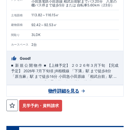
小田急電鉄小田原線 相武台前駅までバス20分 八景の
棚バス停まで徒歩5分 または 自転車5.60km（23分）
113.82～116.15㎡
土地面積
92.42～92.53㎡
建物面積
3LDK
間取り
2台
カースペース
Good!
■
■
​
​​
​
新
規
公
開
物
件
【上棟予定】
２０２６年
３
月下旬
【完成
2026
7
JR
8
​
​
​
​
予定】
年
月下旬頃
相模線
「下溝」駅
まで
徒歩
分
16
​
​
「原当麻」駅
まで
徒歩
分
小田急小田原
線
「相武台前」駅
ま
20
,
​
で
☆
おすすめポイント
バス
分
バス停「八景の棚」まで徒歩
☆
[1]
多彩な収納プラン完備
5
分
★
​
【ウォークインクローゼット】
私服通勤でお洋服をたくさんお
物件詳細を見る
持ちの方や、
流行ファッションがお好きな方にもおすすめ
♪(1
号
​
​
棟
)
【備蓄倉庫完備】
災害時も安心！！
備蓄品をしっかり保管
​
​
​
​
できる備蓄倉庫完備！
◎
暮らしに寄り添う住環境
(1
号棟
◎
)
～徒歩圏内～
【全居室クローゼット完備】
教育環境
／コンビ
お
見学予約・資料請求
​​
​
​
​
​
子様のお洋服の収納にも困らない
ニ
/
ドラッグストア
／
公園
■周辺環境■
☆
【２階の廊下収納】
【教育施設】
光明幼
生活感
1700m
22
1100m
14
​
の出る掃除機や、
稚園 約
（徒歩
日用品などのアイテムを目隠し収納ができる
分）
麻溝保育園 約
（徒歩
♪
1100m
14
​
​
​
​
【床下収納】＆
分）
■
東栄住宅の家作り■
麻溝小学校 約
【大容量シューズクローゼット】
■
ブルーミングガーデンのこだわり
（徒歩
分）
相陽中学校 約
などの、あっ
■
893m
​↑
12
↑ ​​
■
,
​
​
​
​
​
たらうれしい収納完備
各タイトルをクリック
（徒歩
分）
☆
【買い物施設】
[2]
長期優良住宅取得
対面キッチンには、食洗器搭載
業務スーパー
【国が定めた７つ
★