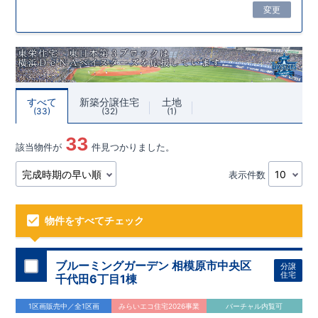
変更
すべて
新築分譲住宅
土地
33
32
1
33
該当物件が
件見つかりました。
表示件数
物件をすべてチェック
ブルーミングガーデン 相模原市中央区
分譲
住宅
千代田6丁目1棟
1区画販売中／全1区画
みらいエコ住宅2026事業
バーチャル内覧可