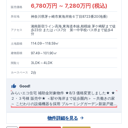
6,780万円 ～ 7,280万円 (税込)
販売価格
神奈川県茅ヶ崎市東海岸南６丁目8723番20(地番)
所在地
湘南新宿ライン高海,東海道本線,相模線 茅ケ崎駅まで徒
歩23分 または バス7分 第一中学校バス停まで徒歩4
アクセス
分
114.09～118.59㎡
土地面積
97.49～101.90㎡
建物面積
3LDK～4LDK
間取り
2台
カースペース
Good!
みらいエコ住宅 補助金対象物件
​
★8/3 価格変更しました★
​
★
２・３号棟 販売中★
＜駅や海岸まで徒歩圏内＞
​
​～共働きの家
～
​
こだわりの設備機器を採用
​
ブルーミングガーデン新築戸建
て全３棟が誕生！
長期優良住宅・耐震等級3・断熱等性能等級5（ZEH水準）を取
物件詳細を見る
得！
​ 完成済物件です♪ いつでもご内覧頂けます！​ ​ ​・茅ヶ崎駅
まで徒歩23分 ​・東海岸小学校、第一中学校まで徒歩約5分圏内 ​