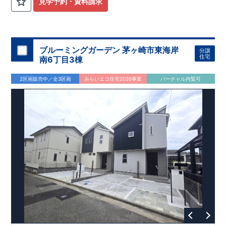
見学予約・資料請求
​
​
がお好きな方にもおすすめ
♪(1
号棟
)
【パントリー収納】
まとめ
​
​
​
買いも安心！！
◎
暮らしに寄り添う住環境
ストックをしっかり保管できるパントリー収納
◎
～徒歩圏内～
教育環境
／コンビ
​
​
完備！
ニ
/
ドラッグストア
【全居室クローゼット】
／
公園
お子様のお洋服の収納にも困
​
​
​
らない
■周辺環境■
☆
【床下収納】
【大容量シューズクローゼット】
な
,
442m
6
​
​
​
どの、あったらうれしい収納完備
【教育施設】
もみじ保育園上矢部 約
☆
[2]
対面キッチンには、食
（徒歩
分）
大野
ブルーミングガーデン 茅ヶ崎市東海岸
分譲
”
1800m
23
”
1900m
​
​
​
​
洗器搭載
北小学校 約
★
配膳・後片付け
（徒歩
が便利な
分）
大野北中学校 約
対面キッチン
には、
（徒
生
住宅
南6丁目3棟
24
,
​
活感を感じさせない
歩
分）
ビルトイン食洗器
を搭載
[3]
間接照明付折
550m
​
​
上天井
【買い物施設】
折上天井＋間接照明で開放感と上質な雰囲気を演出しま
セブンイレブン町田常磐店 約
（徒
2区画販売中／全3区画
みらいエコ住宅2026事業
バーチャル内覧可
7
,
m
7
​
​
​
​
す。
歩
分）
[4]
インナーバルコニー
コープみらいコープときわ店 約
日差しや雨を気にせず使えるイン
550
（徒歩
分）
フ
1700m
22
​
ナーバルコニー♪
ードワン淵野辺店 約
（徒歩
分）
ウエルシア町田小山
500m
7
550m
7
​
​
​
町店 約
【その他施設】
（徒歩
上矢部はなみずき公園 約
分）
ウェルパーク相模原淵野辺店 約
（徒歩
分）
1100m
14
581m
8
​
たかはしクリニック 約
（徒歩
分）
（徒歩
分）
JCHO
相模野病院
1800m
23
1200m
15
​
約
（徒歩
分）
町田小山郵便局 約
（徒歩
​
分）
■
東栄住宅の家作り■
■
ブルーミングガーデンのこだわり
■
​↑
↑ ​​
■
各タイトルをクリック
長期優良住宅取得
【国が定めた７つの技術基準をクリア
☆
】
１
耐久性
/
２劣化対
策
/
３維持管理性
４
住宅面積
/
５省エネルギー性
/
６
居住環境
/
７
維
​​
​​​
持保全管理
■
住宅性能評価ダブル取得
スマートフォンで見やす
い特設サイトはこちら
物件のご案内は、
事前予約
★
が
オススメ
です
☆
​
スムーズにご案内が可能
♪
お気軽にお問い合わせください
♪
​​​
TEL:0120-07-1081​
お問い合わせお待ちしております
☆
※
未完成の場合は、現地確認の他に
近くにある同仕様の完成物
件をご案内致します。