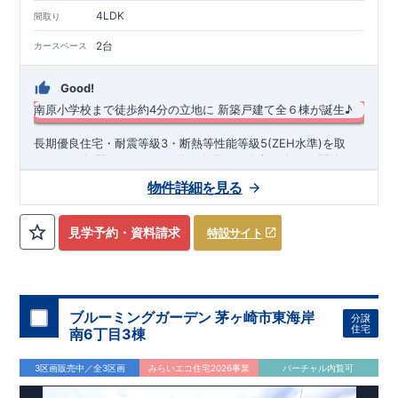
4LDK
間取り
2台
カースペース
Good!
南原小学校まで徒歩約4分の立地に
新築戸建て全６棟が誕生♪
長期優良住宅・耐震等級3・断熱等性能等級5(ZEH水準)を取
得！
​・平塚駅までバス１６分、向原バス停歩４分 ​ の閑静な
住宅街に新築戸建て全６棟が誕生します♪ ​ ​・近隣には南原小学
物件詳細を見る
校や南原保育園があり、子育て世帯も安心です♪ ​・スーパー・
◆
周辺環境
◆
コンビニも徒歩１０分圏内！生活しやすい環境です♪ ​ ​・各号
【教育施設】
◎ 平塚市立 南原小学校 約300ｍ(徒歩約4分) ◎
棟、折上天井やアクセントクロスによりオシャレなリビング空
平塚市立 中原中学校 約1400m(徒歩約19分) ◎ 南原保育園
見学予約・資料請求
特設サイト
間を作り出しています！ ​
約400m(徒歩約6分) ◎ 平塚市立 ひばり幼稚園 約800m(徒歩
​・玄関ドア タグキーやスマートフォン​アプリで開閉可能仕様
約10分)
オプション商品のご紹介
【買物施設】
◎ ヨークフーズ南原店 約270m(徒歩約4
です♪
分) ◎ ミニストップ南原店 約450m(徒歩約10分)
網戸（全窓）
​建物引渡日の20日前までにお申込みいただくと
【その他施
特
​・システムキッチン 食器洗浄乾燥機付き！
設】
別価格
◎ 平塚市民病院 約400m(徒歩約6分) ◎ 南原公園 約
でご案内 ​お引渡し前に工事を済ませることが可能です。
・浴室 浴室暖房換気乾燥機付き！ ​ ​
350m(徒歩約5分) ◎ 平塚徳延郵便局 約750m(徒歩約11分)
住宅設備機器修理サービス
​建物引渡日までにお申し込みいただ
ブルーミングガーデン 茅ヶ崎市東海岸
分譲
６号棟 販売中！
くと
住宅性能評価 W取得(設計・建設)
早割価格
でご案内 ​キッチン／トイレ／バス／給湯器／洗面
住宅
南6丁目3棟
​【6号棟】4LDK、１階は回遊動線のある間取りとなっておりま
化粧台／インターホン 設備機器の​15年保証サービスへの加入が
■第三者機関が設計・建物検査(全四回)を実施 ■税制優遇あり
す♪ ​開放感のある対面カウンターキッチン付き♪ ​広々バルコニ
おすすめです！
4分野6項目で最高等級を取得!
3区画販売中／全3区画
みらいエコ住宅2026事業
バーチャル内覧可
ーがございます♪ ​ ​◇アクセス◇ ・JR東海道本線、湘南新宿ラ
東栄ホームサービス株式会社
□ 構造の安定 (耐風等級2・耐震等級3) □ 劣化の軽減 (劣化対
なら、
​エアコン・フロアコーティ
イン ​ 「平塚」駅までバス16分、バス停「向原」まで徒歩4分 ​
ング・カーテンレール・カップボード・TVアンテナ 等もご紹
策等級3) □ 維持管理への配慮 (維持管理対策等級3) □ 空気環
快適に長く住める住宅