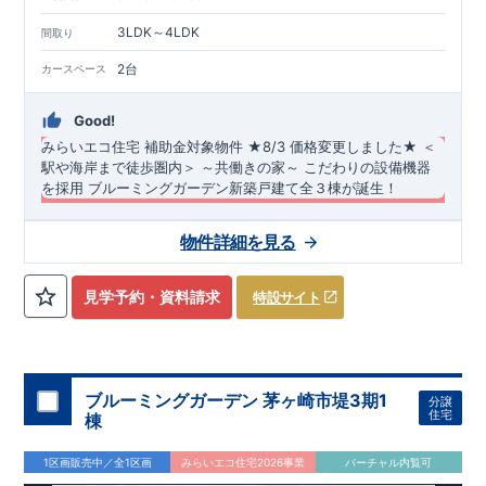
3LDK～4LDK
間取り
2台
カースペース
Good!
みらいエコ住宅 補助金対象物件
​
★8/3 価格変更しました★
＜
駅や海岸まで徒歩圏内＞
​
​～共働きの家～
​
こだわりの設備機器
を採用
​
ブルーミングガーデン新築戸建て全３棟が誕生！
長期優良住宅・耐震等級3・断熱等性能等級5（ZEH水準）を取
物件詳細を見る
得！
​ 完成済物件です♪ いつでもご内覧頂けます！​ ​ ​・茅ヶ崎駅
まで徒歩23分 ​・東海岸小学校、第一中学校まで徒歩約5分圏内 ​
・茅ヶ崎海岸まで徒歩7分の海近くの分譲住宅です♪ ​・茅ヶ崎ヘ
◆
周辺環境
◆
見学予約・資料請求
特設サイト
ッドランドビーチまで徒歩圏で、BBQやマリンアクティビティ
【教育施設】
◎ 茅ヶ崎市立東海岸小学校 約350m（徒歩5
を楽しめます♪ ​
分） ◎ 茅ヶ崎市立第一中学校
約240m（徒歩3分）
◎ ピノキ
～【企画】共働きの家 ～ ​ハイクラスの設備機器を採用.
オ幼児舎茅ヶ崎保育園
約850m（徒歩12分）
◎ 恵泉幼稚園
こだわりの仕様を施した分譲住宅です.
約1200m（徒歩16分）
オプション商品のご紹介
【買物施設】
◎ マックスバリュエクス
↓↓↓「共働きの家 SMART PLUS 」とは↓↓↓
プレス茅ヶ崎浜須賀店
網戸（全窓）
​建物引渡日の20日前までにお申込みいただくと
約1000m（徒歩14分）
◎ セブンイレ
​
特
ブルーミングガーデン 茅ヶ崎市堤3期1
分譲
https://www.e-blooming.com/feature/life-design/
ブン茅ヶ崎東海岸北5丁目店
別価格
でご案内 ​お引渡し前に工事を済ませることが可能です。
約600m（徒歩8分）
【その他施
​ ​◇アク
住宅
棟
セス◇
設】
住宅設備機器修理サービス
◎ 東海岸南第二公園 約100m（徒歩2分） ◎ 茅ヶ崎海岸
​建物引渡日までにお申し込みいただ
ＪＲ湘南新宿ライン・東海道線「茅ヶ崎」駅まで徒歩約23分 ま
郵便局 約1300m（徒歩18分） ◎ 茅ヶ崎ファミリークリニッ
くと
住宅性能評価 W取得(設計・建設)
早割価格
でご案内 ​キッチン／トイレ／バス／給湯器／洗面
1区画販売中／全1区画
みらいエコ住宅2026事業
バーチャル内覧可
たはバス7分、バス停「第一中学校前」まで徒歩4分 ​ ​★全棟、
ク 約600m（徒歩8分）
化粧台／インターホン 設備機器の​15年保証サービスへの加入が
■第三者機関が設計・建物検査(全四回)を実施 ■税制優遇あり