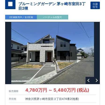
​
し収納ができる
♪
【床下収納】＆
【大容量シューズクローゼッ
ブルーミングガーデン 茅ヶ崎市室田3丁
分譲
,
​
​
ト】
あったらうれしい収納完備
☆
[2]
対面キッチンには、食洗
住宅
目2棟
”
”
​
器搭載
★
配膳・後片付け
が便利な
対面キッチン
には、
生活感
,
.
​
​
を感じさせない
ビルトイン食洗器
を搭載
[3]
約４
５
帖の和室
お
2区画販売中／全2区画
バーチャル内覧可
,
​
子様のお昼寝スペースや遊びスペースに最適♪
[4]
間接照明付折
​
上天井
折上天井＋間接照明で開放感と上質な雰囲気を演出しま
​
​
​
す。
◎
暮らしに寄り添う住環境
◎
～徒歩圏内～
教育環境
​
​
​
／コンビニ
/
ドラッグストア
／
公園
■周辺環境■
【教育施設】
​
さなだ幼稚園 約１６００
m
（徒歩
20
分）
金目おむすび保育園
​
​
約７６１
m
（徒歩
10
分）
金目保育園 約９３６
m
（徒歩
12
分）
み
​
ずほ小学校 約１１００
m
（徒歩
14
分）
金目中学校 約１５００
​
​
m
（徒歩
19
分）
【買い物施設】
ローソン平塚南金目店 約
９５
​
０m
（徒歩
12
分）
ウエルシア平塚南金目店約１２００
m
（徒歩
​
​
15
分）
サンドラッグ北金目店 約１３００
m
（徒歩
17
分）
ヨー
​
​
クタウン北金目 約１３００
m
（徒歩
17
分）
【その他施設】
金
​
目親水公園 約
1 7 0 m
（徒歩
3
分）
おおくぼ公園 約
５５０m
（徒
​
​
歩
7
分）
岡村内科医院 約９５０
m
（徒歩
12
分）
鈴木医院 約１
​
２００
m
（徒歩
15
分）
秦野東海大学前郵便局 約１４００
m
（徒
歩
18
分）
4,780万円 ～ 5,480万円 (税込)
販売価格
神奈川県茅ヶ崎市室田３丁目474番2(地番)
所在地