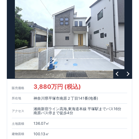
3,880万円 (税込)
販売価格
神奈川県平塚市南原２丁目141番(地番)
所在地
湘南新宿ライン高海,東海道本線 平塚駅までバス16分
アクセス
南原バス停まで徒歩4分
136.07㎡
土地面積
100.13㎡
建物面積