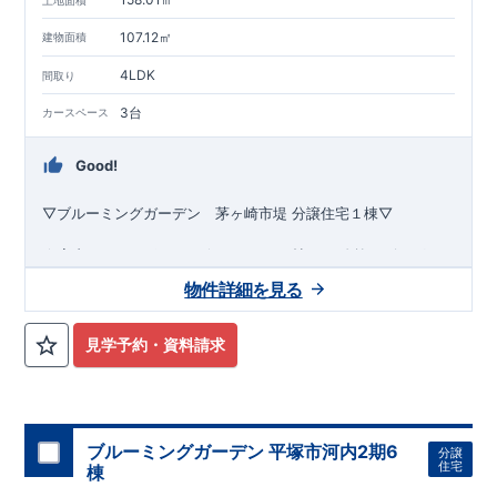
107.12㎡
建物面積
4LDK
間取り
3台
カースペース
Good!
▽ブルーミングガーデン 茅ヶ崎市堤
分譲住宅１
棟
▽
☆室内おススメポイント☆
・LDK18.0帖！
​
・吹抜リビング×ガ
ーデンテラスの開放感を楽しめる間取り
​
・ゆったりとしたイン
物件詳細を見る
ナーバルコニー
​
■□■□■□■□■□■□■□■□■
​
・洗面台に
はフルフラットのオープンサニタリー
・全居室クローゼット付き
「irodori」
を採用
≪周 辺 環 境 ≫
≪教育施設≫ ■こばやし幼稚園…徒歩7分 □五
見学予約・資料請求
反田保育園…徒歩24分 ■滝の沢小学校…徒歩8分 □滝の沢中学
校…徒歩17分 ≪買い物施設≫ ​■コーナン湘南藤沢店…徒歩15分
□
ハックドラッグ湘南ライフタウン店…徒歩24分 ■セブン-イ
レブン藤沢羽根沢店…徒歩17分
□
イオン藤沢店…徒歩25分 ≪その他施設≫ ■湘南ライフタウン
ブルーミングガーデン 平塚市河内2期6
分譲
テニス壁打ち場…徒歩13分 □村田会湘南大庭病院…徒歩28分 ■
住宅
棟
湘南大庭市民図書館…徒歩23分 ​□小出郵便局…徒歩7分 ​
<東栄