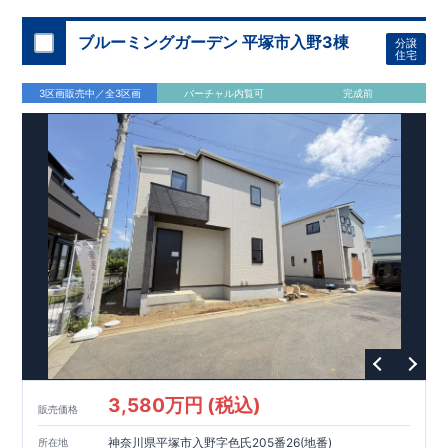
2台分（小型1含む） ​ 【玄関】 ​・玄関収納に全身鏡付き ​・玄関
歩11分）
オプション商品のご紹介
【買物施設】
◎ エイビイ平塚店
約900m（徒歩13
ドアは、タグキーやスマートフォン​アプリで開閉可能な仕様で
分）
網戸（全窓）
◎ ファミリーマート平塚虹ケ浜店
​建物引渡日の20日前までにお申込みいただくと
約550m（徒歩7分）
特
ブルーミングガーデン 平塚市入野3棟
分譲
す。 ​ ​【リビング】 ・​広々17帖リビング ​・リビング吹抜を採用 ​
◎ マツモトキヨシ平塚花水台店
別価格
でご案内 ​お引渡し前に工事を済ませることが可能です。
約170m（徒歩3分）
【その
住宅
・アクセントクロスでおしゃれに仕上げております。 【洗面
他施設】
住宅設備機器修理サービス
◎ 菫平公園 約160m（徒歩2分） ◎ 平塚菫平郵便
​建物引渡日までにお申し込みいただ
所】
局 約240m（徒歩3分） ◎ なでしこクリニック 約
くと
住宅性能評価 W取得(設計・建設)
早割価格
でご案内 ​キッチン／トイレ／バス／給湯器／洗面
3区画販売中／全3区画
バーチャル内覧可
完成前
​・オシャレなオープンスタイルの洗面台・スマートサニタリー
290m（徒歩4分）
化粧台／インターホン 設備機器の​15年保証サービスへの加入が
■第三者機関が設計・建物検査(全四回)を実施 ■税制優遇あり
を採用 ​・洗面所にアクセントクロスを採用、浴室にも壁面アク
おすすめです！
4分野6項目で最高等級を取得!
セントカラーを取り入れ、オシャレな空間に仕上げておりま
東栄ホームサービス株式会社
□ 構造の安定 (耐風等級2・耐震等級3) □ 劣化の軽減 (劣化対
なら、
​エアコン・フロアコーティ
す。
ング・カーテンレール・カップボード・TVアンテナ 等もご紹
策等級3) □ 維持管理への配慮 (維持管理対策等級3) □ 空気環
快適に長く住める住宅
介可能！
境 (ホルムアルデヒド発散等級3)
【長期優良住宅】
■国の定める7つの技術基準をクリア ■税制
ウェブカタログはこちら→​<
ZEH水準の断熱性能
優遇あり
【東栄セーフティーダンパー標準装備】
各種カタログ｜ブルーミングリフ
■制震ダンパ
ォーム
□ 断熱等性能等級5～6 □ 一次エネルギー消費量等級6～8 ​□
ーで振れ幅を大幅に低減、繰り返す地震に強い『耐震+制震』
>
第三者評価BELS実施
技術 ■メンテナンスフリー
現地案内予約受付中
詳細やご見学など、お気軽にお問合せ下さ
い♪
東栄住宅 港南台営業所 TEL:0120-29-1081
3,580万円 (税込)
販売価格
神奈川県平塚市入野字色氏205番26(地番)
所在地