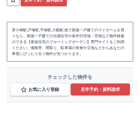
茅ケ崎駅,戸塚駅,平塚駅,大船駅,他で新築一戸建てのマイホームを買
うなら、新築一戸建ての分譲住宅や条件付売地・売地など物件検索
のできる【東栄住宅のブルーミングガーデン】専門サイトをご利用
ください。価格帯、間取り、駐車場の有無や立地などからあなたの
希望にぴったり合う物件が見つかります。
チェックした物件を
お気に入り登録
見学予約・資料請求
路線から検索する
湘南新宿宇,湘南新宿高,東海道線,根岸線,他
変更
茅ケ崎駅、戸塚駅、平塚駅、大船駅、辻堂駅、国府津
変更