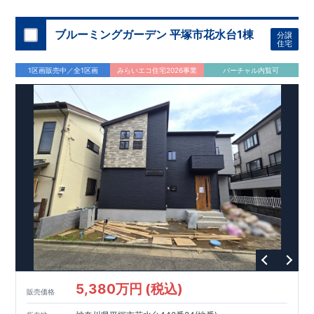
・忙しい朝でも広々使えます！
【オープンサニタリー】（1号
棟）
≪
ブルーミングガーデンのこ
だ
わ
り
≫
←
各タイトルをク
ブルーミングガーデン 平塚市花水台1棟
・『設計』住宅性能評価
‥‥
リック
!!
■
住宅性能評価ダブ
ル
取
得
!
分譲
住宅
建物設計段階で、国が認めた第三機関が評価しております。
・
『建設』住宅性能評価
‥‥
評価を受けた図面通りに施工されてい
1区画販売中／全1区画
みらいエコ住宅2026事業
バーチャル内覧可
るか、建設までに計
回チェックが行われます。
・図面や書類
4
上だけでなく、「現場の施工状況」を検査した上で、品質を保
証しております。
・誰が何をやったかが明
■
全棟自社一
貫
体
制
!
確だからこそ、お客様の安心に繋がります。
・設計、施工、営
業が協力しあい、最良のプランをご提供いたします。
・不要な
中間マージンを抑える事で、コストダウンに努めております。
5,380万円 (税込)
販売価格