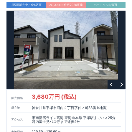
住宅の家づくり>
お引渡しからが本当のお付き合い
3区画販売中／全6区画
みらいエコ住宅2026事業
バーチャル内覧可
≪
充実のアフターサポート
≫
行政が定めた建物性能の基準をクリアしております
≪
長期優良
認定住宅
≫
建物の品質は第三者機関からのお墨付き
≪
住宅
性能評価書の設計・建設をWで取得
≫
資料だけでも欲しい…という方でもお気軽にご連絡下さい!
現地
案内予約受付中!お気軽にお問い合わせください♪
事前にご予約
をいただけますとスムーズにご案内できます。
※未完成の場合、現地確認はもちろん、近くにある同仕様の完
成物件をご案内いたします。 是非、お問合せお待ちしておりま
す。
TEL:0120-347-215
3,680万円 (税込)
販売価格
神奈川県平塚市河内２丁目字仲ノ町83番1(地番)
所在地
湘南新宿ライン高海,東海道本線 平塚駅までバス25分
アクセス
河内富士見バス停まで徒歩4分
129.59～129.60㎡
土地面積