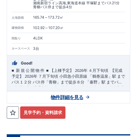
湘南新宿ライン高海,東海道本線 平塚駅までバス21分
青柳バス停まで徒歩4分
165.74～173.72㎡
土地面積
102.92～107.20㎡
建物面積
4LDK
間取り
3台
カースペース
Good!
■
■
2026
​
​
​
新
規
公
開
物
件
【上棟予定】
年
４
月下旬頃
【完成
2026
​​
​
​
予定】
年
７
月下旬頃
小田急小田原線
「鶴巻温泉」駅
まで
​​
​
バス１２
分
バス停「青柳」まで徒歩８分
「秦野」駅
までバス
JR
JR
​↑
​​
​
​​
​
１５
■
東栄住宅の家作り■
分
バス停「青柳」まで徒歩４分
■
ブルーミングガーデンのこだわり
東海道本線・
湘南新宿
■
各
↑
■
​
​
​​
​
ライン
タイトルをクリック
「平塚」駅
までバス２１
長期優良住宅取得
分
バス停「青柳」まで徒歩４
【国が定めた７つの
物件詳細を見る
,
​
​
​
​
​
分
技術基準をクリア
☆
おすすめポイント
☆
】
☆
１
耐久性
[1]
多彩な収納プラン完備
/
２劣化対策
/
３維持管理性
★
【ウォ
４
住
​
​
ークインクローゼット】
宅面積
物件のご案内際は、
/
５省エネルギー性
事前予約をして頂くと
私服通勤でお洋服をたくさんお持ちの
/
６
居住環境
/
７
維持保全管理
スムーズにご案内が
■
住宅性
​
​
​
方や、
能評価ダブル取得
可能
♪
お気軽にお問い合わせください
流行ファッションがお好きな方にもおすすめ
♪
お問い合わせお待ちし
♪
【カース
見学予約・資料請求
TEL:0120-07-1081​
​
​
ペース３台】
ております
☆
お友達の来客でも安心！！
しっかり３台駐車でき
​
るので普段はゆったりと庭代わりに利用可能！
【全居室クロー
​
​
ゼット完備】
お子様のお洋服の収納にも困らない
☆
【２階の廊
​
下収納】
生活感の出る掃除機や、
日用品などのアイテムを目隠