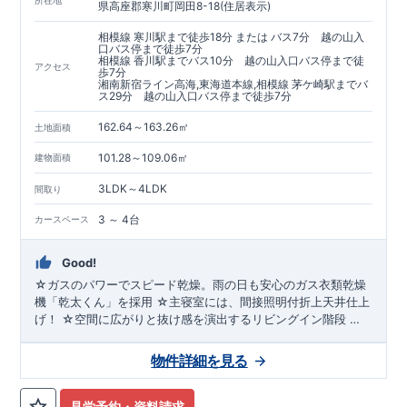
県高座郡寒川町岡田8-18(住居表示)
相模線 寒川駅まで徒歩18分 または バス7分 越の山入
口バス停まで徒歩7分
相模線 香川駅までバス10分 越の山入口バス停まで徒
アクセス
歩7分
湘南新宿ライン高海,東海道本線,相模線 茅ケ崎駅までバ
ス29分 越の山入口バス停まで徒歩7分
162.64～163.26㎡
土地面積
101.28～109.06㎡
建物面積
3LDK～4LDK
間取り
3 ～ 4台
カースペース
Good!
☆ガスのパワーでスピード乾燥。雨の日も安心のガス衣類乾燥
機「乾太くん」を採用 ☆主寝室には、間接照明付折上天井仕上
げ！ ☆空間に広がりと抜け感を演出するリビングイン階段 ☆
耐震等級3に加え、【制震ダンパー】搭載で繰り返す地震に強
い！！
物件詳細を見る
見学予約・資料請求