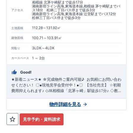
相模線 北茅ケ崎駅まで徒歩17分
湘南新宿ライン高海,東海道本線,相模線 茅ケ崎駅までバ
ス18分 松林二丁目バス停まで徒歩3分
アクセス
湘南新宿ライン高海,東海道本線 辻堂駅までバス12分
松林三丁目バス停まで徒歩3分
112.28～131.92㎡
土地面積
100.71～103.91㎡
建物面積
3LDK～4LDK
間取り
1 ～ 2台
カースペース
Good!
☆完成物件ご案内可能
♪
​ ​お気軽にお問い合わ
★
新着ニュース
★
せください！
〇
●
現地見学会受付中！
●
〇
【当社売主】
☆
初期
費用抑えられます
♪
◇JR相模線
「北茅ヶ崎」駅徒歩17分♪
◇教育
施設が徒歩圏内です
♪
★☆
当社自慢の魅力溢れる間取り
&
設備
!
暮らしやすく長く愛される安心住まい
☆★
◇使い勝手の良い多
物件詳細を見る
・開放感を演出するスタイリッシュな
【勾配天
彩な間取り
◇
井・吹き抜け】
・ LDKにちょっとしたおしゃれ感を
【折上天
井】
◇
実際に生活した時に便利
◇
・ちょっとした収納に
【収
見学予約・資料請求
納スペース・各居室クローゼット完備】
・リビングや廊下に収
納を多数配置!時間短縮ができ主婦に嬉しい
【食器洗い乾燥機】