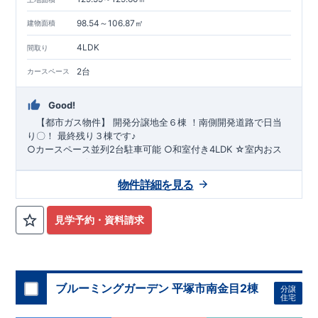
98.54～106.87㎡
建物面積
4LDK
間取り
2台
カースペース
Good!
【都市ガス物件】
​
開発分譲地全６棟 ！南側開発道路で日当
り〇！
最終残り３棟です
♪
○カースペース
並列2台駐車可能
☆室内おス
スメポイント☆
1号棟 玄関吹き抜け、ゆとりの
オープンサニタリー
3号棟 リ
物件詳細を見る
ビング上部吹抜、広々としたバルコニー
・全居室クローゼット付き
≪周 辺 環 境 ≫
≪教育施設≫ ■松延小学校…徒歩4分 □金旭中
学校…徒歩20分 ■大町保育園…徒歩9分 □あさひ保育園…徒歩
見学予約・資料請求
12分 ■白鳥幼稚園…徒歩10分 ​ ≪買い物施設≫ ■マックスバリ
ュ平塚河内店…徒歩5分 □ローソン平塚かまくら橋店…徒歩7分
■ヨークフーズ南原店…徒歩20分 □クリエイトS・D平塚根坂間
店…徒歩13分 ​ ≪その他施設≫ □平塚市民病院…徒歩25分 ■平
塚徳延郵便局…徒歩17分 □平塚市西図書館…徒歩19分
ブルーミングガーデン 平塚市南金目2棟
分譲
<東栄住宅の家づくり>
お引渡しからが本当のお付き合い
住宅
≪充実のアフターサポート≫
←詳細はクリ