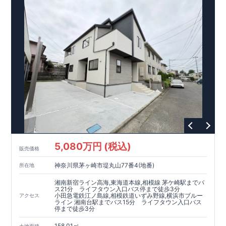
カースペース2台分あり（軽1台含む） ​★全棟、屋外用シャワー
おすすめです！
4分野6項目で最高等級を取得!
水栓設置 ​ 【玄関】 ​・宅配ボックス付きポストを採用 ​・玄関収
東栄ホームサービス株式会社
□ 構造の安定 (耐風等級2・耐震等級3) □ 劣化の軽減 (劣化対
なら、
​エアコン・フロアコーティ
納に全身鏡付き ​​・玄関土間収納付きで、屋外使用品をたっぷり
ング・カーテンレール・カップボード・TVアンテナ 等もご紹
策等級3) □ 維持管理への配慮 (維持管理対策等級3) □ 空気環
快適に長く住める住宅
収納可能です。 ​・玄関ドアは、タグキーやスマートフォン​アプ
介可能！
境 (ホルムアルデヒド発散等級3)
【長期優良住宅】
■国の定める7つの技術基準をクリア ■税制
リで開閉可能な仕様です。 ​ ​【リビング】 ​・＜2号棟＞廊下にパ
ウェブカタログはこちら→​<
ZEH水準の断熱性能
優遇あり
【東栄セーフティーダンパー標準装備】
各種カタログ｜ブルーミングリフ
■制震ダンパ
ントリー収納付き。2階に洋室4部屋を確保しております♪ ​・＜
ォーム
□ 断熱等性能等級5～6 □ 一次エネルギー消費量等級6～8 ​□
ーで振れ幅を大幅に低減、繰り返す地震に強い『耐震+制震』
>
3号棟＞ペニンシュラキッチンを採用した開放感のあるリビン
第三者評価BELS実施
技術 ■メンテナンスフリー
グです♪ ​ こだわりの全居室南向きの間取りとなっております
現地案内予約受付中
詳細やご見学など、お気軽にお問合せ下さ
♪ ​​・全棟、リビング壁面に、グラビオエッジを採用。おしゃれ
い♪
東栄住宅 港南台営業所 TEL:0120-29-1081
な空間を演出しております♪ ​​・全棟リビングのある階にタンク
レストイレを採用。 ​ ​【キッチン】 ​・キッチン天井には木目調
のポップアップ天井を採用♪ ​・＜２号棟＞キッチンタッチレス
水栓に便利なフロントオープンの食洗器を採用♪ ​・＜３号棟＞
キッチンタッチレス水栓を採用♪ペニンシュラキッチンでリビ
ング全体を見渡せて開放感がございます♪ ​ 【洗面所・浴室】
5,080万円 (税込)
・ガス衣類乾燥機 乾太くんを脱衣所に設置！ ​・オシャレなオ
販売価格
ープンスタイルの洗面台・スマートサニタリーを採用 ​​・浴室暖
神奈川県茅ヶ崎市堤丸山77番4(地番)
所在地
房換気乾燥機付き ​ ​【洋室】 ​・３号棟は一部の洋室にウィーク
インクローゼットを採用♪
湘南新宿ライン高海,東海道本線,相模線 茅ケ崎駅までバ
ス21分 ライフタウン入口バス停まで徒歩3分
小田急電鉄江ノ島線,相模鉄道いずみ野線,横浜市ブルー
アクセス
ライン 湘南台駅までバス15分 ライフタウン入口バス
停まで徒歩3分
158.01㎡
土地面積