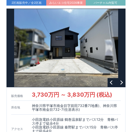
ック 行政が定めた建物性能の基準をクリアしております
2区画販売中／全2区画
みらいエコ住宅2026事業
バーチャル内覧可
≪
長期優良認定住宅
≫
←詳細はクリック 建
物の品質は第三者機関からのお墨付き ​
≪
住宅性能評価書の設
計・建設をWで取得
≫
↑詳細はクリック
現地案内予約受付
中!お気軽にお問い合わせください♪
事前にご予約をいただけま
すとスムーズにご案内できます。
※未完成の場合、現地確認はもちろん、近くにある同仕様の完
成物件をご案内いたします。 是非、お問合せお待ちしておりま
す。
TEL:0120-347-215
3,730万円 ～ 3,830万円 (税込)
販売価格
神奈川県平塚市南金目字前田732番7(地番)、神奈川県
所在地
平塚市南金目732-7(住居表示)
小田急電鉄小田原線 鶴巻温泉駅までバス12分 青柳バ
ス停まで徒歩4分
小田急電鉄小田原線 秦野駅までバス15分 青柳バス停
アクセス
まで徒歩4分