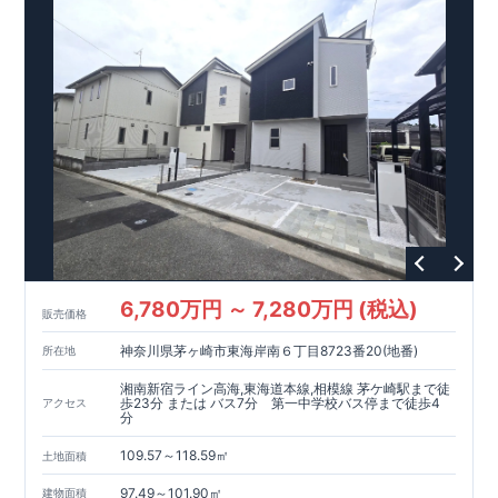
介可能！
境 (ホルムアルデヒド発散等級3)
【長期優良住宅】
■国の定める7つの技術基準をクリア ■税制
ウェブカタログはこちら→​<
ZEH水準の断熱性能
優遇あり
【東栄セーフティーダンパー標準装備】
各種カタログ｜ブルーミングリフ
■制震ダンパ
ォーム
□ 断熱等性能等級5～6 □ 一次エネルギー消費量等級6～8 ​□
ーで振れ幅を大幅に低減、繰り返す地震に強い『耐震+制震』
>
第三者評価BELS実施
技術 ■メンテナンスフリー
現地案内予約受付中
詳細やご見学など、お気軽にお問合せ下さ
い♪
東栄住宅 港南台営業所 TEL:0120-29-1081
6,780万円 ～ 7,280万円 (税込)
販売価格
神奈川県茅ヶ崎市東海岸南６丁目8723番20(地番)
所在地
湘南新宿ライン高海,東海道本線,相模線 茅ケ崎駅まで徒
歩23分 または バス7分 第一中学校バス停まで徒歩4
アクセス
分
109.57～118.59㎡
土地面積
97.49～101.90㎡
建物面積