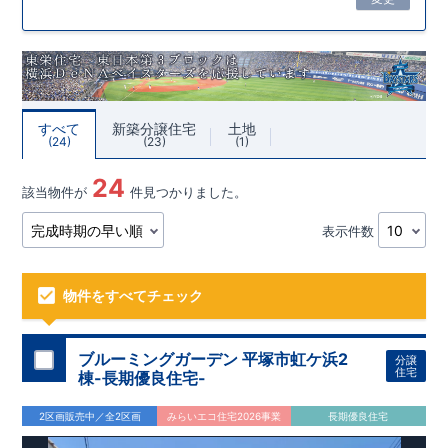
すべて
新築分譲住宅
土地
24
23
1
24
該当物件が
件見つかりました。
表示件数
物件をすべてチェック
ブルーミングガーデン 平塚市虹ケ浜2
分譲
住宅
棟-長期優良住宅-
2区画販売中／全2区画
みらいエコ住宅2026事業
長期優良住宅