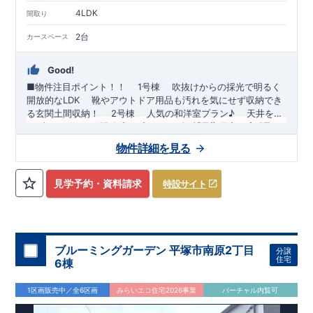
4LDK
間取り
2台
カースペース
Good!
■物件注目ポイント！！
​
1号棟
吹抜けからの採光で明るく
開放的なLDK
靴やアウトドア用品も汚れを気にせず収納でき
る玄関土間収納！
​​
2号棟
人気の和洋室プラン♪
天井を高
くしてリビングに開放感をプラスした折上天井
～ブルーミングガーデンのこだわり～
■「長期優良住宅」取
■平塚
駅
（JR東海道線）徒歩23分 バス9分
得！
​
住宅ローン減税・固定資産税などの税制優遇を受けられ
​ ​
（バス停「浜岳」徒歩5
物件詳細を見る
分）
ます。
​ ​
■「住宅性能評価」ダブル取得！
■教育施設
小学校：平塚市立なでしこ小学校（徒歩1
​
設計住宅性能評価：
分）
建物設計段階で国が認めた第三機関評価
中学校：平塚市立浜岳中学校（徒歩11分）
建設住宅性能評
​
保育園：
花水さくら保育園（徒歩9分）
価：計４回の厳しい現場チェックを実施
お気軽にお問い合わせ下さい！ 東栄住宅 茅ヶ崎営業所 Tell :
幼稚園：黒部丘幼稚園（徒歩
※図面上の書類だけ
見学予約・資料請求
特設サイト
13分）
ではなく、「現場の施工状況」を検査した上で、
0120-67-1081
​
品質を保
証しております。
スマートフォンで見やすい特設サイトはこちら
■全棟自社一貫体制！
​
誰が何をやったかが
明確だからこそ、お客様の安心に繋がります。
https://www.e-blooming.com/bukken/70075021/
ブルーミングガーデン 平塚市南原2丁目
分譲
住宅
6棟
1区画販売中／全6区画
みらいエコ住宅2026事業
バーチャル内覧可