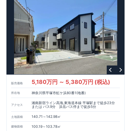
5,180万円 ～ 5,380万円 (税込)
販売価格
神奈川県平塚市虹ケ浜80番1(地番)
所在地
湘南新宿ライン高海,東海道本線 平塚駅まで徒歩23分
アクセス
または バス9分 浜岳バス停まで徒歩5分
140.71～142.98㎡
土地面積
100.19～103.78㎡
建物面積