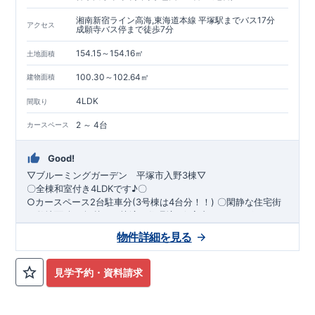
湘南新宿ライン高海,東海道本線 平塚駅までバス17分
アクセス
成願寺バス停まで徒歩7分
154.15～154.16㎡
土地面積
100.30～102.64㎡
建物面積
4LDK
間取り
2 ～ 4台
カースペース
Good!
▽ブルーミングガーデン 平塚市入野3
棟▽
〇
全棟和室付き4LDK
です♪
〇
○カースペース
2台駐車分(3号棟は4台分！！)
〇閑静な住宅街
で
敷地面積46坪越えの
快適な住環境
​
☆室内おススメポイント
☆
・1号棟 玄関に吹き抜けを設けた開放的な間取り
・2
号
物件詳細を見る
棟 和室に隣接するLDKからは光が届く明るい設計
≪周 辺 環 境 ≫
≪教育施設≫ □花乃幼稚園…徒歩9分 ■中原保
​
・全居室ク
ローゼット付き
育園…徒歩11分 □金田小学校…徒歩14分 ​■金旭中学校…徒歩25
分 ​ ≪買い物施設≫
■
ファミリーマート平塚入野店
…徒歩8分
見学予約・資料請求
□しまむらストアー長持店…徒歩9分 ■クリエイトSD平塚長持
店…徒歩10分 ​□マックスバリュ平塚河内店…徒歩23分 ​ ≪その
他施設≫ □立堀親水公園…徒歩7分 ■平塚市総合公園…徒歩34