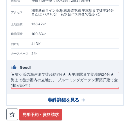
神奈川県平塚市花水台442番24(地番)
所在地
湘南新宿ライン高海,東海道本線 平塚駅まで徒歩24分
アクセス
または バス10分 花水台バス停まで徒歩2分
138.42㎡
土地面積
100.83㎡
建物面積
4LDK
間取り
2台
カースペース
Good!
★虹ケ浜の海岸まで徒歩約7分★
​
★平塚駅まで徒歩約24分★
海まで徒歩圏内の立地に、
​
ブルーミングガーデン新築戸建て全
1棟が誕生！
長期優良住宅・耐震等級3・断熱等性能等級5（ZEH水準）を取
物件詳細を見る
得！
​
​◇アクセス◇
ＪＲ湘南新宿ライン・東海道本線 ​「平塚」駅まで徒歩24分、 ​
◆
周辺環境
◆
見学予約・資料請求
またはバス10分、バス停「花水台」まで徒歩2分 ​ ​★​４LDK、リ
【教育施設】
◎ 平塚市立なでしこ小学校 約190m（徒歩3
ビングには開放感あふれる吹抜を採用！ ​★インナーバルコニー
分） ◎ 平塚市立浜岳中学校
約650m（徒歩9分）
◎ 花水さく
付き、洋室2部屋にバルコニーがございます。 ​★カースペース
ら保育園
約600m（徒歩8分）
◎ 花水幼稚園
約800m（徒