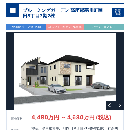
分 ​□花菜ガーデン…徒歩20分 ■平塚共済病院…徒歩29分​ ​
<東
栄住宅の家づくり>
お引渡しからが本当のお付き合い ​
≪
充実の
ブルーミングガーデン 高座郡寒川町岡
分譲
アフターサポート
≫
行政が定めた建物性能の基準をクリアして
住宅
田8丁目2期2棟
おります
≪
長期優良認定住宅
≫
建物の品質は第三者機関から
のお墨付き ​​
≪
住宅性能評価書の設計・建設をWで取得
≫
​
2区画販売中／全2区画
みらいエコ住宅2026事業
バーチャル内覧可
資料だけでも欲しい…という方でもお気軽にご連絡下さい!
現地
案内予約受付中!お気軽にお問い合わせください♪
事前にご予約
をいただけますとスムーズにご案内できます。
※未完成の場合、現地確認はもちろん、近くにある同仕様の完
成物件をご案内いたします。 是非、お問合せお待ちしておりま
す。
TEL:0120-347-215
4,480万円 ～ 4,680万円 (税込)
販売価格
神奈川県高座郡寒川町岡田８丁目212番9(地番)、神奈川
所在地