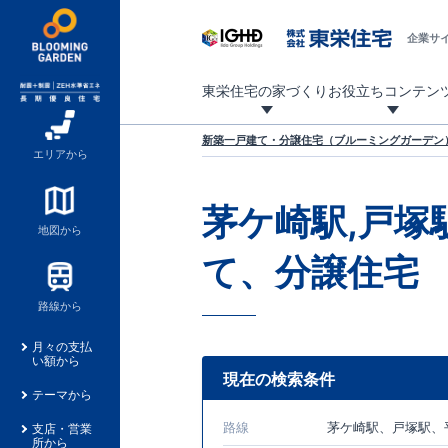
企業サ
東栄住宅の家づくり
お役立ちコンテン
地震に強い東栄住宅！ブルーミングガーデンは全棟住宅性能評価最高等級を取得！
「暮らしを豊かに」「帰ってきたくなる家」「お家時間を充実させたい」その想いから自社の設計士がお客様のニーズを反映した住み心地の良い新たな仕様を定期的にお届けしていきます。
設計から完成まで、国が定めた第三者機関が住宅性能を評価します
不動産（新築一戸建て・土地・条件付売地）購入は、各種手続きや見慣れない言葉などがたくさんあります。そんな不安もスッキリ解消！
東栄住宅に関する大切なキーワードの意味を一覧から見ることができます。
自社設計士考案の新仕様プロジェクト始動！
揺れに耐えるだけではなく、揺れ自体を低減し
ブルーミングガーデンは全棟住宅性能表示制度
家づくりのプロである業者さん、内情を知り尽くした東栄住宅の社員にも
現地見学するとメリットいっぱい！気になる物
家づくりのプロにも選ばれています
もっと暮らし快適プロジェクト
新築一戸建て・分譲住宅（ブルーミングガーデン）
エリアから
茅ケ崎駅,戸塚
地図から
て、分譲住宅
路線から
月々の支払
い額から
現在の検索条件
テーマから
路線
茅ケ崎駅、戸塚駅、
支店・営業
所から