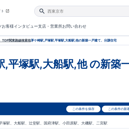
イト
ツ
お客様インタビュー
支店・営業所
お問い合わせ
てダメージを抑える制震技術。
4分野6項目で最高等級を取得！
ブルーミングガーデンは選ばれています。
件があったら行ってみよう！
ブルーミングガーデンは全棟で断熱等性能等級の「5」以上を標準取得しています。
東栄住宅では、地盤に特化した造成部門を社内に設置しお客様が安心して暮らせる土地をご提供するために、様々な取り組みを行っています。
声を大きくしてお伝えすることではないけど、実際に住んでみるとわかってくる。ブルーミングガーデンがこだわる「暮らしやすさ」を少しだけご紹介。
住宅にまつわるコラム。エリアから、キーワードから検索ができます。
室内空間を快適に保つ断熱性能
｢良い家を作って、きちんと手入れをして、長く大切に使う｣ことを目的とした、国が定めた7つの技術基準をクリ
ここまでやって低価格。コストパフォー
東栄住宅の特徴のひとつが自社一貫体制。土地の仕入れからお客様のご入居まで、東栄住宅のスタッフが携わっています。
東栄住宅の『分譲住宅』、『注文住宅』をご紹介いただくことでご紹介者様・ご成約いただいたお客様双方に特典をお贈りします。
TOP
関東
路線検索
他
茅ケ崎駅,戸塚駅,平塚駅,大船駅,他
の新築一戸建て、分譲住宅
駅,平塚駅,大船駅,他
の新築
この条件を保存
この条件の新
平塚駅、大船駅、辻堂駅、国府津駅、小田原駅、大磯駅、二宮駅