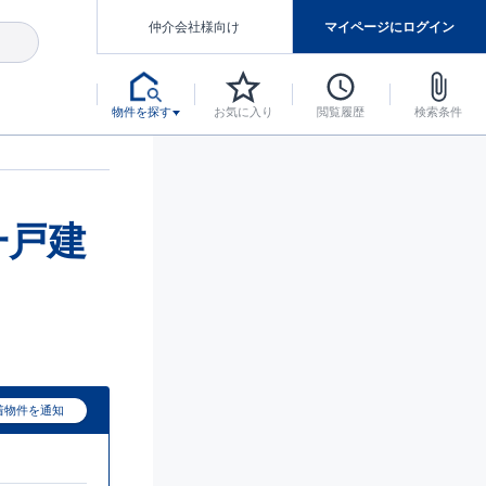
仲介会社様向け
マイページにログイン
物件を探す
お気に入り
閲覧履歴
検索条件
アした認定住宅です。
マンスには自信があります。
デザインテイストごとにサブブランドを開設し、意匠性の高い住宅を、よりわかりやすく、手の届きやすい形でご提案していきます。
東栄住宅では、お引渡し後最大10回の無料定期点検と最大60年間の品質保証を実施しています。
当サイトについて、ブルーミングガーデンシリーズに関して、東栄ホームサービス株式会社について。
デザインで、分譲住宅を変えていく。
一戸建
着物件を通知