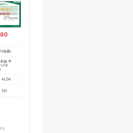
380
(地番)
本線 平
バス9
分
4LDK
2台
ホン