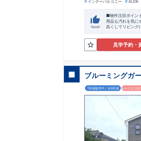
インナーバルコニー
4LDK
■物件注目ポイン
用品も汚れを気に
高くしてリビング
Good!
9分
～ブルーミングガ
​ ​
（バス停「
分）
産税などの税制優
中学校：平塚
価：建物設計段階
幼稚園：黒部丘幼
見学予約・
ックを実施
※図面
お気軽にお問い合わせ下
を保証しておりま
スマートフォンで
の安心に繋がりま
blooming.com/bu
ブルーミングガー
1区画販売中／全6区画
みらいエコ住宅