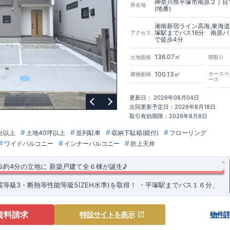
神奈川県平塚市南原２丁目1
所在地
(地番)
湘南新宿ライン高海,東海道
塚駅までバス16分 南原
アクセス
で徒歩4分
136.07㎡
土地面積
間取り
100.13㎡
カースペ
建物面積
ース
更新日： 2026年08月04日
次回更新予定日：2026年8月18日
取引有効期限：2026年8月8日
台以上
土地40坪以上
並列駐車
収納下駄箱(鏡付)
フローリング
ワイドバルコニー
インナーバルコニー
折上天井
歩約4分の立地に
新築戸建て全６棟が誕生♪
等級3・断熱等性能等級5(ZEH水準)を取得！
​・平塚駅までバス１６分、
​ の閑静な住宅街に新築戸建て全６棟が誕生します♪ ​ ​・近隣には南原小学
あり、子育て世帯も安心です♪ ​・スーパー・コンビニも徒歩１０分圏内！生
♪ ​ ​・各号棟、折上天井やアクセントクロスによりオシャレなリビング空
資料請求
特設サイト
を表示
物件
す！ ​
塚市立 南原小学校 約300ｍ(徒歩約4分) ◎ 平塚市立 中原中学校 約