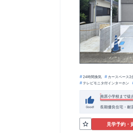
24時間換気
カースペース2
テレビモニタ付インターホン
南原小学校まで徒
長期優良住宅・耐震
Good!
向原バス停歩４分 
校や南原保育園が
活しやすい環境です
◆
周辺環境
◆
見学予約・
間を作り出していま
【教育施設】
◎ 平