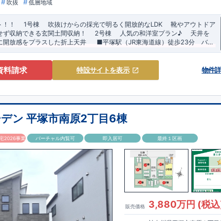
吹抜
低層地域
ト！！
​
1号棟
吹抜けからの採光で明るく開放的なLDK
靴やアウトドア
せず収納できる玄関土間収納！
​​
2号棟
人気の和洋室プラン♪
天井を
に開放感をプラスした折上天井
■平塚
駅（JR東海道線）徒歩23分 バス
ーデンのこだわり～
浜岳」徒歩5分）
​ ​
■教育施設
■「長期優良住宅」取得！
小学校：平塚市立なでしこ小学校（徒歩1
​
住宅ローン減税・固定資
遇を受けられます。
市立浜岳中学校（徒歩11分）
■「住宅性能評価」ダブル取得！
​
保育園：花水さくら保育園（徒歩9分）
​
設計住宅性能評
で国が認めた第三機関評価
稚園（徒歩13分）
建設住宅性能評価：計４回の厳しい現場チェ
資料請求
特設サイト
を表示
物件
上の書類だけではなく、「現場の施工状況」を検査した上で、
​
品質
さい！ 東栄住宅 茅ヶ崎営業所 Tell : 0120-67-1081
す。
■全棟自社一貫体制！
​
誰が何をやったかが明確だからこそ、お客様
見やすい特設サイトはこちら
https://www.e-
す。
kken/70075021/
デン 平塚市南原2丁目6棟
2026事業
バーチャル内覧可
即入居可
最終１区画
3,880万円 (税込
販売価格