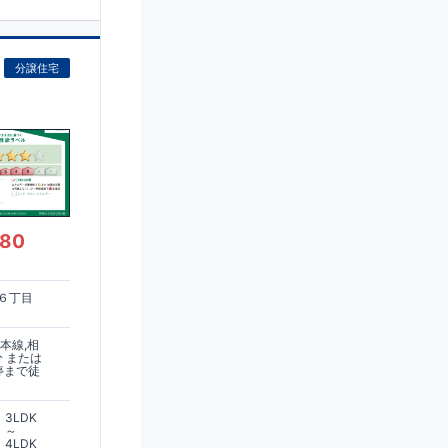
分譲住宅
280
６丁目
本線,相
分 または
停まで徒
3LDK
～
4LDK