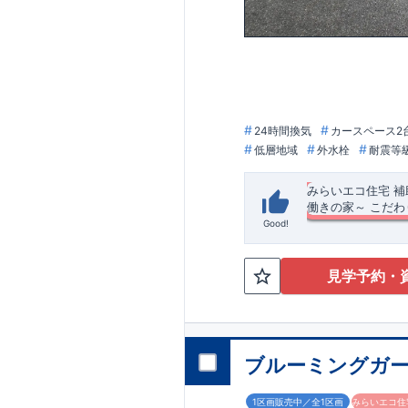
24時間換気
カースペース2
低層地域
外水栓
耐震等
みらいエコ住宅 
働きの家～
​
こだわ
Good!
長期優良住宅・耐震
もご内覧頂けます！​
内 ​・茅ヶ崎海岸
見学予約・
圏で、BBQやマリ
◆
周辺環境
◆
～【企画】共働きの
【教育施設】
◎ 
こだわりの仕様を
約240m（徒歩3分
↓↓↓「共働きの家 
園
約1200m（徒
design/
1000m（徒歩14分
オプション商品の
​ ​◇アク
ブルーミングガー
ＪＲ湘南新宿ライ
他施設】
網戸（全窓）
◎ 東海岸
​建
学校前」まで徒歩4
18分） ◎ 茅ヶ
工事を済ませるこ
1区画販売中／全1区画
みらいエコ住宅
ー水栓設置 ​ 【玄
ただくと
早割価格