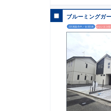
​・玄関ドア タグ
1400m(徒歩約1
​・システムキッ
800m(徒歩約10分
・浴室 浴室暖房換気
プ南原店 約450m
オプション商品の
６号棟 販売中！
原公園 約350m(
網戸（全窓）
​建
ブルーミングガー
​【6号棟】4LD
工事を済ませるこ
ーキッチン付き♪ ​広々バルコニーがご
ただくと
早割価格
2区画販売中／全3区画
みらいエコ住宅
イン ​ 「平塚」
備機器の​15年保
住宅性能評価 W取
東栄ホームサービ
■第三者機関が設計
プボード・TVアン
4分野6項目で最高
ウェブカタログはこ
□ 構造の安定 (耐
(維持管理対策等級3
快適に長く住める
ZEH水準の断熱性
【長期優良住宅】
□ 断熱等性能等級5
ダンパー標準装備
震』技術 ■メンテ
現地案内予約受付
TEL:0120-29-108