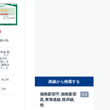
)
番4(地
本線,相
分 ライ
歩3分
鉄道いず
 湘南台
タウン入
4LDK
路線から検索する
3台
湘南新宿宇,湘南新宿
変更
高,東海道線,根岸線,
他