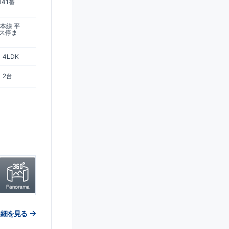
41番
本線 平
バス停ま
4LDK
2台
詳細を見る