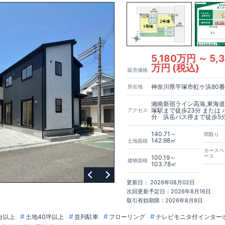
5,180万円 ～ 5,
万円 (税込)
販売価格
神奈川県平塚市虹ケ浜80番1
所在地
湘南新宿ライン高海,東海道
塚駅まで徒歩23分 または 
アクセス
分 浜岳バス停まで徒歩5
140.71～
間取り
142.98㎡
土地面積
カースペ
ース
100.19～
建物面積
103.78㎡
更新日： 2026年08月02日
次回更新予定日：2026年8月16日
取引有効期限：2026年8月8日
台以上
土地40坪以上
並列駐車
フローリング
テレビモニタ付インター