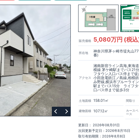
使用品をたっぷり収納可能です。 ​・玄関ドアは、タグキーやスマートフォ
証サービスへの加入がおすすめです！
得(設計・建設)
能な仕様です。 ​ ​【リビング】 ​・＜2号棟＞廊下にパントリー収納付き。2階
ス株式会社
・建物検査(全四回)を実施 ■税制優遇あり
なら、
​エアコン・フロアコーティング・カーテンレール・カッ
しております♪ ​・＜3号棟＞ペニンシュラキッチンを採用した開放感のあ
テナ 等もご紹介可能！
等級を取得!
​ こだわりの全居室南向きの間取りとなっております♪ ​​・全棟、リビング壁
ちら→​<
風等級2・耐震等級3) □ 劣化の軽減 (劣化対策等級3) □ 維持管理への配慮
各種カタログ｜ブルーミングリフォーム
>
ジを採用。おしゃれな空間を演出しております♪ ​​・全棟リビングのある階
) □ 空気環境 (ホルムアルデヒド発散等級3)
住宅
を採用。 ​ ​【キッチン】 ​・キッチン天井には木目調のポップアップ天井を
能
■国の定める7つの技術基準をクリア ■税制優遇あり
【東栄セーフティー
棟＞キッチンタッチレス水栓に便利なフロントオープンの食洗器を採用♪ ​・＜
～6 □ 一次エネルギー消費量等級6～8 ​□ 第三者評価BELS実施
】
■制震ダンパーで振れ幅を大幅に低減、繰り返す地震に強い『耐震+制
5,080万円 (税込
販売価格
タッチレス水栓を採用♪ペニンシュラキッチンでリビング全体を見渡せて開
ナンスフリー
 ​ 【洗面所・浴室】
神奈川県茅ヶ崎市堤丸山77
所在地
中
詳細やご見学など、お気軽にお問合せ下さい♪
東栄住宅 港南台営業所
乾太くんを脱衣所に設置！ ​・オシャレなオープンスタイルの洗面台・スマ
番)
1
 ​​・浴室暖房換気乾燥機付き ​ ​【洋室】 ​・３号棟は一部の洋室にウィー
トを採用♪
湘南新宿ライン高海,東海道
模線 茅ケ崎駅までバス21
フタウン入口バス停まで徒
小田急電鉄江ノ島線,相模
アクセス
み野線,横浜市ブルーライン
駅までバス15分 ライフ
口バス停まで徒歩3分
158.01㎡
土地面積
間取り
107.12㎡
カースペ
建物面積
ース
更新日： 2026年08月01日
次回更新予定日：2026年8月15日
取引有効期限：2026年8月8日