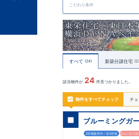
こだわり条件
すべて
新築分譲住宅
24
2
24
該当物件が
件見つかりました。
物件をすべてチェック
チェ
ブルーミングガー
2区画販売中／全2区画
みらいエコ住宅