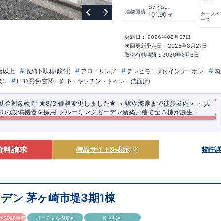
97.49～
建物面積
101.90㎡
カースペ
ース
更新日： 2026年08月07日
次回更新予定日：2026年8月21日
取引有効期限：2026年8月8日
台以上
収納下駄箱(鏡付)
フローリング
テレビモニタ付インターホン
勾
級3
LED照明(玄関・廊下・キッチン・トイレ・洗面所)
補助金対象物件
​
★8/3 価格変更しました★
＜駅や海岸まで徒歩圏内＞
​
​～共
りの設備機器を採用
​
ブルーミングガーデン新築戸建て全３棟が誕生！
等級3・断熱等性能等級5（ZEH水準）を取得！
​ 完成済物件です♪ いつで
 ​ ​・茅ヶ崎駅まで徒歩23分 ​・東海岸小学校、第一中学校まで徒歩約5分圏
まで徒歩7分の海近くの分譲住宅です♪ ​・茅ヶ崎ヘッドランドビーチまで徒歩
資料請求
特設サイト
を表示
物件
ンアクティビティを楽しめます♪ ​
家 ～ ​ハイクラスの設備機器を採用.
茅ヶ崎市立東海岸小学校 約350m（徒歩5分） ◎ 茅ヶ崎市立第一中学校
施した分譲住宅です.
）
◎ ピノキオ幼児舎茅ヶ崎保育園
約850m（徒歩12分）
◎ 恵泉幼稚
SMART PLUS 」とは↓↓↓
歩16分）
【買物施設】
◎ マックスバリュエクスプレス茅ヶ崎浜須賀店
​
https://www.e-blooming.com/feature/life-
約
）
ご紹介
セス◇
◎ セブンイレブン茅ヶ崎東海岸北5丁目店
約600m（徒歩8分）
【その
デン 茅ヶ崎市堤3期1棟
ン・東海道線「茅ヶ崎」駅まで徒歩約23分 またはバス7分、バス停「第一中
南第二公園 約100m（徒歩2分） ◎ 茅ヶ崎海岸郵便局 約1300m（徒歩
物引渡日の20日前までにお申込みいただくと
特別価格
でご案内 ​お引渡し前に
分 ​ ​★全棟、カースペース2台分あり（軽1台含む） ​★全棟、屋外用シャワ
崎ファミリークリニック 約600m（徒歩8分）
とが可能です。
住宅設備機器修理サービス
​建物引渡日までにお申し込みい
2026事業
バーチャル内覧可
即入居可
関】 ​・宅配ボックス付きポストを採用 ​・玄関収納に全身鏡付き ​​・玄関土間
でご案内 ​キッチン／トイレ／バス／給湯器／洗面化粧台／インターホン 設