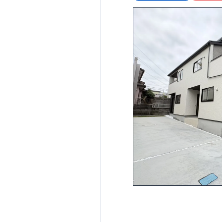
収納付きで、屋外
備機器の​15年保
住宅性能評価 W取
ン​アプリで開閉可
東栄ホームサービ
■第三者機関が設計
に洋室4部屋を確保
プボード・TVアン
4分野6項目で最高
るリビングです♪ 
ウェブカタログはこ
□ 構造の安定 (耐
面に、グラビオエッ
(維持管理対策等級3
快適に長く住める
にタンクレストイレ
ZEH水準の断熱性
【長期優良住宅】
採用♪ ​・＜２号
□ 断熱等性能等級5
ダンパー標準装備
３号棟＞キッチン
震』技術 ■メンテ
放感がございます♪
現地案内予約受付
・ガス衣類乾燥機 
TEL:0120-29-108
ートサニタリーを採用
クインクローゼッ