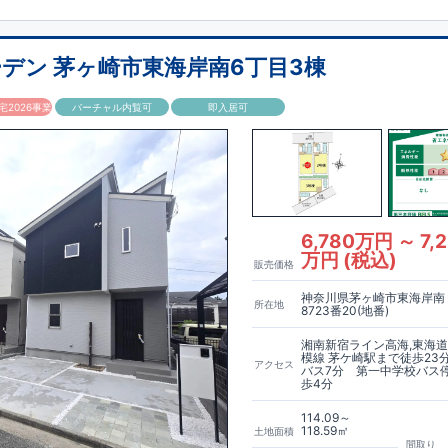
キーやスマートフォン​アプリで開閉可能仕様です♪
9分) ◎ 南原保育園 約400m(徒歩約6分) ◎ 平塚市立 ひばり幼稚園 約
チン 食器洗浄乾燥機付き！
)
【買物施設】
◎ ヨークフーズ南原店 約270m(徒歩約4分) ◎ ミニストッ
乾燥機付き！ ​ ​
(徒歩約10分)
ご紹介
【その他施設】
◎ 平塚市民病院 約400m(徒歩約6分) ◎ 南
徒歩約5分) ◎ 平塚徳延郵便局 約750m(徒歩約11分)
物引渡日の20日前までにお申込みいただくと
特別価格
でご案内 ​お引渡し前に
デン 茅ヶ崎市東海岸南6丁目3棟
K、１階は回遊動線のある間取りとなっております♪ ​開放感のある対面カウンタ
とが可能です。
住宅設備機器修理サービス
​建物引渡日までにお申し込みい
ざいます♪ ​ ​◇アクセス◇ ・JR東海道本線、湘南新宿ラ
でご案内 ​キッチン／トイレ／バス／給湯器／洗面化粧台／インターホン 設
2026事業
バーチャル内覧可
即入居可
駅までバス16分、バス停「向原」まで徒歩4分 ​
証サービスへの加入がおすすめです！
得(設計・建設)
ス株式会社
・建物検査(全四回)を実施 ■税制優遇あり
なら、
​エアコン・フロアコーティング・カーテンレール・カッ
テナ 等もご紹介可能！
等級を取得!
ちら→​<
風等級2・耐震等級3) □ 劣化の軽減 (劣化対策等級3) □ 維持管理への配慮
各種カタログ｜ブルーミングリフォーム
>
) □ 空気環境 (ホルムアルデヒド発散等級3)
住宅
能
■国の定める7つの技術基準をクリア ■税制優遇あり
【東栄セーフティー
～6 □ 一次エネルギー消費量等級6～8 ​□ 第三者評価BELS実施
】
■制震ダンパーで振れ幅を大幅に低減、繰り返す地震に強い『耐震+制
ナンスフリー
6,780万円 ～ 7,
万円 (税込)
販売価格
中
詳細やご見学など、お気軽にお問合せ下さい♪
東栄住宅 港南台営業所
1
神奈川県茅ヶ崎市東海岸南
所在地
8723番20(地番)
湘南新宿ライン高海,東海道
模線 茅ケ崎駅まで徒歩23
アクセス
バス7分 第一中学校バス
歩4分
114.09～
118.59㎡
土地面積
間取り