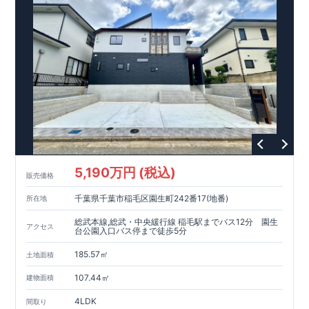
■メンテナンスフリー
現地案内予約受付中
詳細やご見学など、お気軽にお問合せ下さ
い♪ 東栄住宅 千葉営業所 TEL:0120-57-1081
5,190万円 (税込)
販売価格
千葉県千葉市稲毛区園生町242番17(地番)
所在地
総武本線,総武・中央緩行線 稲毛駅までバス12分 園生
アクセス
台公園入口バス停まで徒歩5分
185.57㎡
土地面積
107.44㎡
建物面積
4LDK
間取り