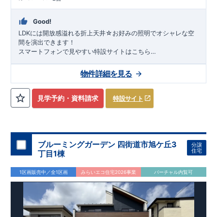
Good!
LDKには開放感溢れる折上天井☆お好みの照明でオシャレな空
間を演出できます！
スマートフォンで見やすい特設サイトはこちら
https://www.e-blooming.com/bukken/51975027/
物件詳細を見る
見学予約・資料請求
特設サイト
ブルーミングガーデン 四街道市旭ケ丘3
分譲
住宅
丁目1棟
1区画販売中／全1区画
みらいエコ住宅2026事業
バーチャル内覧可