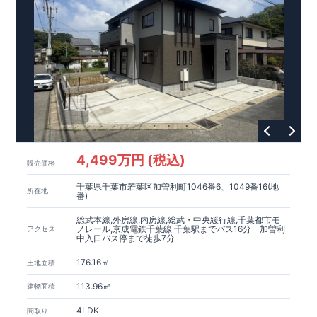
4,499万円 (税込)
販売価格
千葉県千葉市若葉区加曽利町1046番6、1049番16(地
所在地
番)
総武本線,外房線,内房線,総武・中央緩行線,千葉都市モ
ノレール,京成電鉄千葉線 千葉駅までバス16分 加曽利
アクセス
中入口バス停まで徒歩7分
176.16㎡
土地面積
113.96㎡
建物面積
4LDK
間取り