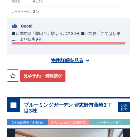
4LDK
間取り
3台
カースペース
Good!
■京成本線「勝田台」駅よりバス20分
​■バス停「こてはし第
二」より徒歩9分
​・敷地面積51坪超♪東南角地に面し解放感ある生活を演出しま
す◎ ・リビング横に和室（4.5帖）を採用したリビング♪ ・ス
物件詳細を見る
マートサニタリーを採用した洗面室は便利なカウンター付き♪
・あったら嬉しい土間収納を採用！ ​・南面には家族団らんのお
◆
周辺環境
◆
時間を過ごせる大型ガーデンテラス+お庭付き！ ​・共働き世帯
【教育施設】
◎ 千葉市立こてはし台小学校 約1,100m(徒歩約
見学予約・資料請求
に大活躍の宅配ボックス
14分) ◎ 千葉市立犢橋中学校 約700m(徒歩約9分)
【買物施
設】
◎ スーパーチェーンカワグチ こてはし南店 約460m(徒
歩約6分) ◎ ミニストップ 千葉千種町店 約270m(徒歩約4分)
住宅性能評価 W取得(設計・建設)
■第三者機関が設計・建物検査(全四回)を実施 ■税制優遇あり
ブルーミングガーデン 習志野市藤崎3丁
分譲
4分野6項目で最高等級を取得!
住宅
目3棟
□ 構造の安定 (耐風等級2・耐震等級3) □ 劣化の軽減 (劣化対
策等級3) □ 維持管理への配慮 (維持管理対策等級3) □ 空気環
2区画販売中／全3区画
みらいエコ住宅2026事業
バーチャル内覧可
境 (ホルムアルデヒド発散等級3)
快適に長く住める住宅
【長期優良住宅】
■国の定める7つの技術基準をクリア ■税制