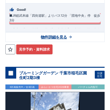
Good!
■JR総武本線「四街道駅」よりバス12分
「団地中央」停 徒歩
3分
・室内に明るい陽射しが差し込む南道路◎ ​​​・東面・西面が道路
で日当たり良好♪ ・20帖のLDKは折上天井と続き間洋室で解放
物件詳細を見る
感をプラス♪ ・玄関まわりがすっきり片付く大型の土間収納を
採用！ ・おしゃれでスタイリッシュな洗面化粧台 ​
◆
周辺環境
◆
【教育施設】
◎ 旭小学校 約800m(徒歩約10分) ◎ 旭中学校 約
見学予約・資料請求
880m(徒歩約11分)
【買物施設】
◎ ミニコープ旭ケ丘店 約
170m(徒歩約3分) ◎ セブンイレブン四街道小名木店 約
800m(徒歩約10分)
住宅性能評価 W取得(設計・建設)
■第三者機関が設計・建物検査(全四回)を実施 ■税制優遇あり
ブルーミングガーデン 千葉市稲毛区園
分譲
4分野6項目で最高等級を取得!
住宅
生町2期3棟
□ 構造の安定 (耐風等級2・耐震等級3) □ 劣化の軽減 (劣化対
策等級3) □ 維持管理への配慮 (維持管理対策等級3) □ 空気環
3区画販売中／全3区画
みらいエコ住宅2026事業
バーチャル内覧可
境 (ホルムアルデヒド発散等級3)
快適に長く住める住宅
【長期優良住宅】
■国の定める7つの技術基準をクリア ■税制
優遇あり
【東栄セーフティーダンパー標準装備】
■制震ダンパ
ーで振れ幅を大幅に低減、繰り返す地震に強い『耐震+制震』
■メンテナンスフリー