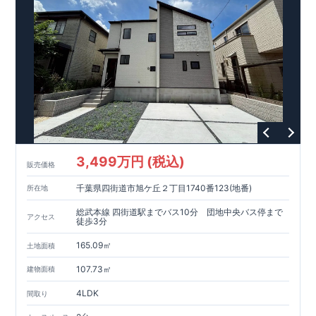
■メンテナンスフリー
現地案内予約受付中
詳細やご見学など、お気軽にお問合せ下さ
い♪ 東栄住宅 千葉営業所 TEL:0120-57-1081
3,499万円 (税込)
販売価格
千葉県四街道市旭ケ丘２丁目1740番123(地番)
所在地
総武本線 四街道駅までバス10分 団地中央バス停まで
アクセス
徒歩3分
165.09㎡
土地面積
107.73㎡
建物面積
4LDK
間取り