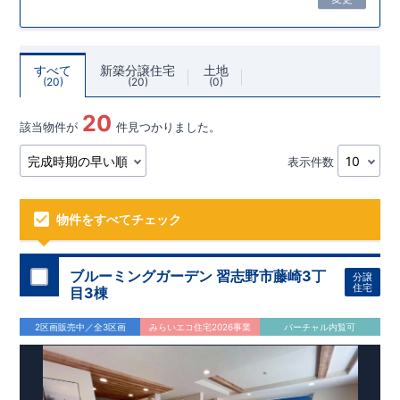
すべて
新築分譲住宅
土地
20
20
0
20
該当物件が
件見つかりました。
表示件数
物件をすべてチェック
ブルーミングガーデン 習志野市藤崎3丁
分譲
住宅
目3棟
2区画販売中／全3区画
みらいエコ住宅2026事業
バーチャル内覧可