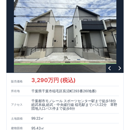
ーで振れ幅を大幅に低減、繰り返す地震に強い『耐震+制震』
■メンテナンスフリー
現地案内予約受付中
詳細やご見学など、お気軽にお問合せ下さ
い♪ 東栄住宅 本八幡営業所 TEL:047-377-6220
スマートフォンで見やすい特設サイトはこちら
https://www.e-blooming.com/bukken/12075034/
3,290万円 (税込)
販売価格
千葉県千葉市稲毛区長沼町293番26(地番)
所在地
千葉都市モノレール スポーツセンター駅まで徒歩18分
総武本線,総武・中央緩行線 稲毛駅までバス22分 草野
アクセス
団地入口バス停まで徒歩6分
99.22㎡
土地面積
95.43㎡
建物面積