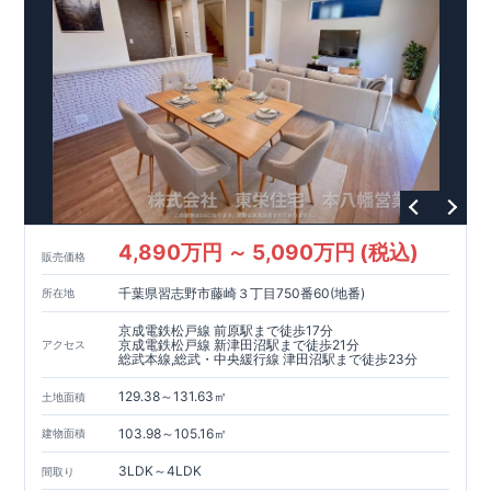
4,890万円 ～ 5,090万円 (税込)
販売価格
千葉県習志野市藤崎３丁目750番60(地番)
所在地
京成電鉄松戸線 前原駅まで徒歩17分
京成電鉄松戸線 新津田沼駅まで徒歩21分
アクセス
総武本線,総武・中央緩行線 津田沼駅まで徒歩23分
129.38～131.63㎡
土地面積
103.98～105.16㎡
建物面積
3LDK～4LDK
間取り