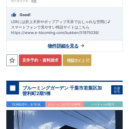
2台
カースペース
Good!
LDKには折上天井やポップアップ天井でおしゃれな空間に♪
スマートフォンで見やすい特設サイトはこちら
https://www.e-blooming.com/bukken/51975039/
物件詳細を見る
見学予約・資料請求
特設サイト
ブルーミングガーデン 千葉市若葉区加
分譲
住宅
曽利町2期1棟
1区画販売中／全1区画
みらいエコ住宅2026事業
バーチャル内覧可