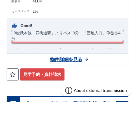
4LDK
間取り
2台
カースペース
Good!
JR総武本線「四街道駅」よりバス13分 「団地入口」停徒歩4
分
​・南西側に日当たりのよい庭あり♪ ・折上天井や続き間和室で
開放感あふれるLDK ・明るく開放的な玄関吹抜けを採用 ・あっ
物件詳細を見る
たら嬉しい土間収納、ＷＩＣ付き！ ​・おしゃれでスタイリッシ
ュな洗面化粧台
◆
周辺環境
◆
【教育施設】
◎ 四街道市立山梨小学校 約700m(徒歩約9分) ◎
見学予約・資料請求
四街道市立旭中学校 約1,200m(徒歩約15分)
【買物施設】
◎ ミ
ニコープ旭ケ丘店 約680m(徒歩約9分) ◎ ウエルシア四街道鹿
渡店 約1,100m(徒歩約14分)
住宅性能評価 W取得(設計・建設)
■第三者機関が設計・建物検査(全四回)を実施 ■税制優遇あり
ブルーミングガーデン 四街道市旭ケ丘2
分譲
4分野6項目で最高等級を取得!
住宅
丁目1棟
□ 構造の安定 (耐風等級2・耐震等級3) □ 劣化の軽減 (劣化対
策等級3) □ 維持管理への配慮 (維持管理対策等級3) □ 空気環
1区画販売中／全1区画
みらいエコ住宅2026事業
長期優良住宅
境 (ホルムアルデヒド発散等級3)
快適に長く住める住宅
【長期優良住宅】
■国の定める7つの技術基準をクリア ■税制