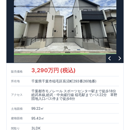
現地案内予約受付中
詳細やご見学など、お気軽にお問合せ下さ
い♪ 東栄住宅 本八幡営業所 TEL:047-377-6220
スマートフォンで見やすい特設サイトはこちら
https://www.e-blooming.com/bukken/12075034/
3,290万円 (税込)
販売価格
千葉県千葉市稲毛区長沼町293番26(地番)
所在地
千葉都市モノレール スポーツセンター駅まで徒歩18分
総武本線,総武・中央緩行線 稲毛駅までバス22分 草野
アクセス
団地入口バス停まで徒歩6分
99.22㎡
土地面積
95.43㎡
建物面積
3LDK
間取り