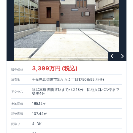
3,399万円 (税込)
販売価格
千葉県四街道市旭ケ丘２丁目1750番95(地番)
所在地
総武本線 四街道駅までバス13分 団地入口バス停まで
アクセス
徒歩4分
165.12㎡
土地面積
107.44㎡
建物面積
4LDK
間取り