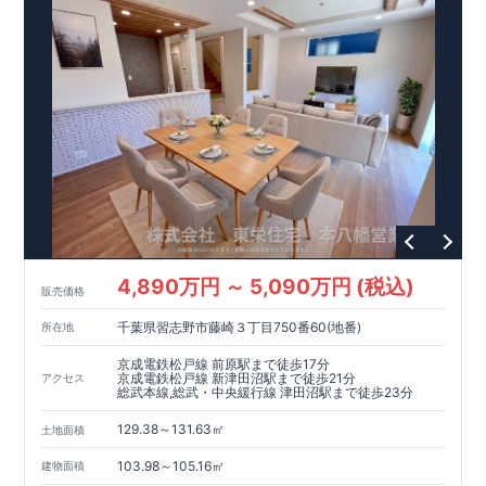
優遇あり
【東栄セーフティーダンパー標準装備】
■制震ダンパ
ーで振れ幅を大幅に低減、繰り返す地震に強い『耐震+制震』
■メンテナンスフリー
現地案内予約受付中
詳細やご見学など、お気軽にお問合せ下さ
い♪ 東栄住宅 本八幡営業所 TEL:047-377-6220
4,890万円 ～ 5,090万円 (税込)
販売価格
千葉県習志野市藤崎３丁目750番60(地番)
所在地
京成電鉄松戸線 前原駅まで徒歩17分
京成電鉄松戸線 新津田沼駅まで徒歩21分
アクセス
総武本線,総武・中央緩行線 津田沼駅まで徒歩23分
129.38～131.63㎡
土地面積
103.98～105.16㎡
建物面積