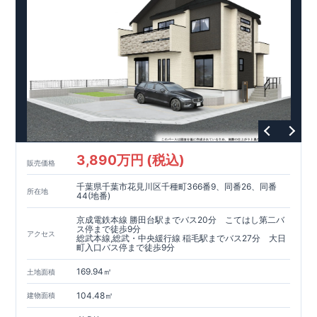
3,890万円 (税込)
販売価格
千葉県千葉市花見川区千種町366番9、同番26、同番
所在地
44(地番)
京成電鉄本線 勝田台駅までバス20分 こてはし第二バ
ス停まで徒歩9分
アクセス
総武本線,総武・中央緩行線 稲毛駅までバス27分 大日
町入口バス停まで徒歩9分
169.94㎡
土地面積
104.48㎡
建物面積