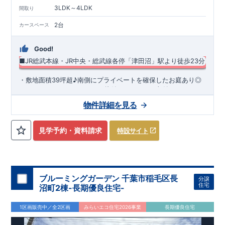
3LDK～4LDK
間取り
2台
カースペース
Good!
■JR総武本線・JR中央・総武線各停「津田沼」駅より徒歩23分
​・敷地面積39坪超♪南側にプライベートを確保したお庭あり◎
・キッチンまわりがすっきり片付くパントリー収納 ・スマート
サニタリーを採用した洗面室は便利なカウンター付き♪ ・あっ
物件詳細を見る
たら嬉しい土間収納を採用！ ​・共働き世帯に大活躍の宅配ボッ
◆
周辺環境
◆
クス
【教育施設】
◎ 藤崎小学校 約460m(徒歩約6分) ◎ 藤崎中学
校 約1,200m(徒歩約15分)
【買物施設】
◎ マルエツ 大久保駅
見学予約・資料請求
特設サイト
前店 約1,900m(徒歩約23分） ◎ NEXMART01 GO 約
2,100m(徒歩約25分)
住宅性能評価 W取得(設計・建設)
■第三者機関が設計・建物検査(全四回)を実施 ■税制優遇あり
4分野6項目で最高等級を取得!
ブルーミングガーデン 千葉市稲毛区長
分譲
□ 構造の安定 (耐風等級2・耐震等級3) □ 劣化の軽減 (劣化対
住宅
沼町2棟-長期優良住宅-
策等級3) □ 維持管理への配慮 (維持管理対策等級3) □ 空気環
境 (ホルムアルデヒド発散等級3)
快適に長く住める住宅
1区画販売中／全2区画
みらいエコ住宅2026事業
長期優良住宅
【長期優良住宅】
■国の定める7つの技術基準をクリア ■税制
優遇あり
【東栄セーフティーダンパー標準装備】
■制震ダンパ