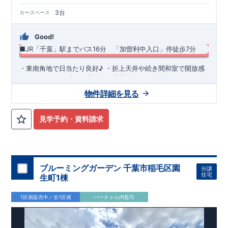
3台
カースペース
Good!
■JR「千葉」駅までバス16分 「加曽利中入口」停徒歩7分
​・東南角地で日当たり良好♪ ・折上天井や続き間和室で開放感
あふれるLDK ・明るく開放的な玄関吹抜けを採用 ・あったら嬉
しい広々パントリーや土間収納、ＷＩＣを完備！ ​・おしゃれで
物件詳細を見る
スタイリッシュな洗面化粧台
◆
周辺環境
◆
【教育施設】
◎ 桜木小学校 約900m(徒歩約12分) ◎ 加曽利中
学校 約250m(徒歩約4分)
【買物施設】
◎ 業務スーパー加曽利
見学予約・資料請求
店 約530m(徒歩約7分) ◎ ウエルシア千葉加曽利店 約700m(徒
歩約9分)
住宅性能評価 W取得(設計・建設)
■第三者機関が設計・建物検査(全四回)を実施 ■税制優遇あり
4分野6項目で最高等級を取得!
ブルーミングガーデン 千葉市稲毛区園
分譲
□ 構造の安定 (耐風等級2・耐震等級3) □ 劣化の軽減 (劣化対
住宅
生町1棟
策等級3) □ 維持管理への配慮 (維持管理対策等級3) □ 空気環
境 (ホルムアルデヒド発散等級3)
快適に長く住める住宅
1区画販売中／全1区画
バーチャル内覧可
【長期優良住宅】
■国の定める7つの技術基準をクリア ■税制
優遇あり
【東栄セーフティーダンパー標準装備】
■制震ダンパ
ーで振れ幅を大幅に低減、繰り返す地震に強い『耐震+制震』