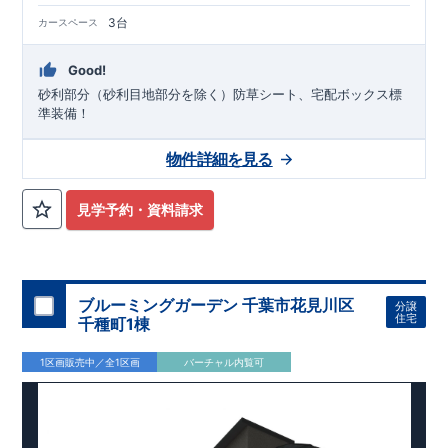
3台
カースペース
Good!
砂利部分（砂利目地部分を除く）防草シート、宅配ボックス標
準装備！
物件詳細を見る
見学予約・資料請求
ブルーミングガーデン 千葉市花見川区
分譲
住宅
千種町1棟
1区画販売中／全1区画
バーチャル内覧可