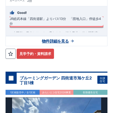
2台
カースペース
Good!
JR総武本線「四街道駅」よりバス13分 「団地入口」停徒歩4
分
​・南西側に日当たりのよい庭あり♪ ・折上天井や続き間和室で
開放感あふれるLDK ・明るく開放的な玄関吹抜けを採用 ・あっ
物件詳細を見る
たら嬉しい土間収納、ＷＩＣ付き！ ​・おしゃれでスタイリッシ
ュな洗面化粧台
◆
周辺環境
◆
【教育施設】
◎ 四街道市立山梨小学校 約700m(徒歩約9分) ◎
見学予約・資料請求
四街道市立旭中学校 約1,200m(徒歩約15分)
【買物施設】
◎ ミ
ニコープ旭ケ丘店 約680m(徒歩約9分) ◎ ウエルシア四街道鹿
渡店 約1,100m(徒歩約14分)
住宅性能評価 W取得(設計・建設)
■第三者機関が設計・建物検査(全四回)を実施 ■税制優遇あり
ブルーミングガーデン 四街道市旭ケ丘2
分譲
4分野6項目で最高等級を取得!
住宅
丁目1棟
□ 構造の安定 (耐風等級2・耐震等級3) □ 劣化の軽減 (劣化対
策等級3) □ 維持管理への配慮 (維持管理対策等級3) □ 空気環
1区画販売中／全1区画
みらいエコ住宅2026事業
長期優良住宅
境 (ホルムアルデヒド発散等級3)
快適に長く住める住宅
【長期優良住宅】
■国の定める7つの技術基準をクリア ■税制
優遇あり
【東栄セーフティーダンパー標準装備】
■制震ダンパ
ーで振れ幅を大幅に低減、繰り返す地震に強い『耐震+制震』