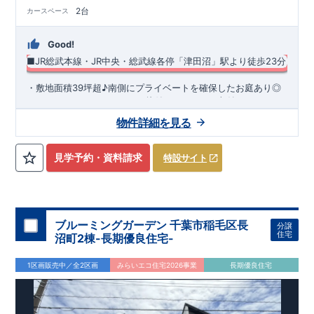
2台
カースペース
Good!
■JR総武本線・JR中央・総武線各停「津田沼」駅より徒歩23分
​・敷地面積39坪超♪南側にプライベートを確保したお庭あり◎
・キッチンまわりがすっきり片付くパントリー収納 ・スマート
サニタリーを採用した洗面室は便利なカウンター付き♪ ・あっ
物件詳細を見る
たら嬉しい土間収納を採用！ ​・共働き世帯に大活躍の宅配ボッ
◆
周辺環境
◆
クス
【教育施設】
◎ 藤崎小学校 約460m(徒歩約6分) ◎ 藤崎中学
校 約1,200m(徒歩約15分)
【買物施設】
◎ マルエツ 大久保駅
見学予約・資料請求
特設サイト
前店 約1,900m(徒歩約23分） ◎ NEXMART01 GO 約
2,100m(徒歩約25分)
住宅性能評価 W取得(設計・建設)
■第三者機関が設計・建物検査(全四回)を実施 ■税制優遇あり
4分野6項目で最高等級を取得!
ブルーミングガーデン 千葉市稲毛区長
分譲
□ 構造の安定 (耐風等級2・耐震等級3) □ 劣化の軽減 (劣化対
住宅
沼町2棟-長期優良住宅-
策等級3) □ 維持管理への配慮 (維持管理対策等級3) □ 空気環
境 (ホルムアルデヒド発散等級3)
快適に長く住める住宅
1区画販売中／全2区画
みらいエコ住宅2026事業
長期優良住宅
【長期優良住宅】
■国の定める7つの技術基準をクリア ■税制
優遇あり
【東栄セーフティーダンパー標準装備】
■制震ダンパ
ーで振れ幅を大幅に低減、繰り返す地震に強い『耐震+制震』
■メンテナンスフリー