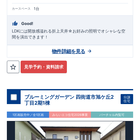
1台
カースペース
Good!
LDKには開放感溢れる折上天井☆お好みの照明でオシャレな空
間を演出できます！
物件詳細を見る
見学予約・資料請求
ブルーミングガーデン 四街道市旭ケ丘2
分譲
住宅
丁目2期1棟
1区画販売中／全1区画
みらいエコ住宅2026事業
バーチャル内覧可