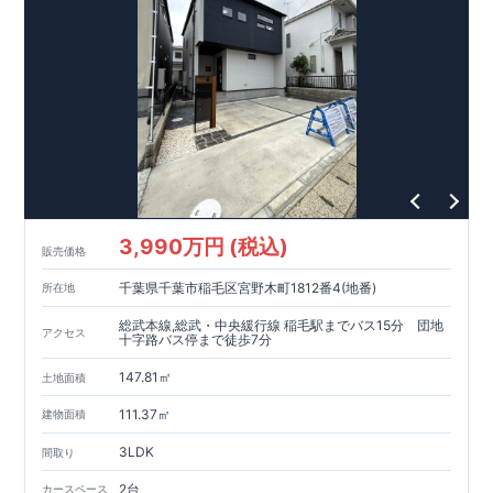
3,990万円 (税込)
販売価格
千葉県千葉市稲毛区宮野木町1812番4(地番)
所在地
総武本線,総武・中央緩行線 稲毛駅までバス15分 団地
アクセス
十字路バス停まで徒歩7分
147.81㎡
土地面積
111.37㎡
建物面積
3LDK
間取り
2台
カースペース