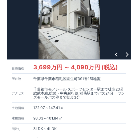
現地案内予約受付中
詳細やご見学など、お気軽にお問合せ下さ
い♪ 東栄住宅 千葉営業所 TEL:0120-57-1081
3,699万円 ～ 4,090万円 (税込)
販売価格
千葉県千葉市稲毛区園生町391番15(地番)
所在地
千葉都市モノレール スポーツセンター駅まで徒歩20分
総武本線,総武・中央緩行線 稲毛駅までバス24分 ワン
アクセス
ズモールバス停まで徒歩3分
122.07～147.41㎡
土地面積
98.33～101.84㎡
建物面積
3LDK～4LDK
間取り