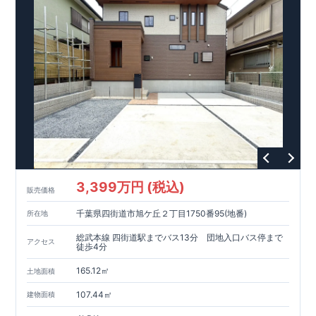
3,399万円 (税込)
販売価格
千葉県四街道市旭ケ丘２丁目1750番95(地番)
所在地
総武本線 四街道駅までバス13分 団地入口バス停まで
アクセス
徒歩4分
165.12㎡
土地面積
107.44㎡
建物面積