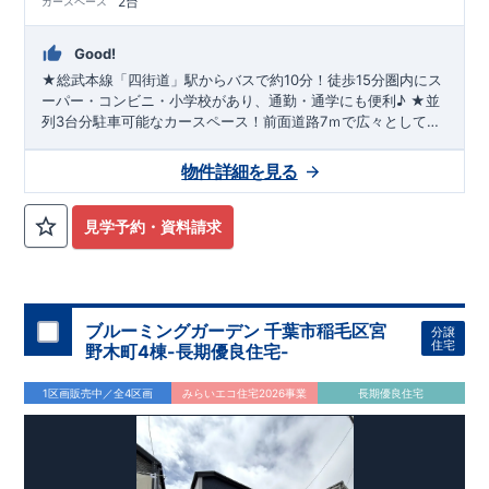
2台
カースペース
Good!
★総武本線「四街道」駅からバスで約10分！徒歩15分圏内にス
ーパー・コンビニ・小学校があり、通勤・通学にも便利♪ ★並
列3台分駐車可能なカースペース！前面道路7ｍで広々としてい
るので、駐車がらくらく♪ ★主寝室は【勾配天井】採用で開放
感のある8.2帖！ゆとりある広さで、お気に入りの家具を自由に
物件詳細を見る
配置できます♪ ★2部屋から行き来できるバルコニーは、洗濯
物を干すのはもちろん、テーブルや椅子を置いてゆったり外時
間を楽しめます♪ ★★長期優良住宅認定物件のにつき住宅ロー
見学予約・資料請求
ン控除が最長13年に♪
ブルーミングガーデン 千葉市稲毛区宮
分譲
住宅
野木町4棟-長期優良住宅-
1区画販売中／全4区画
みらいエコ住宅2026事業
長期優良住宅