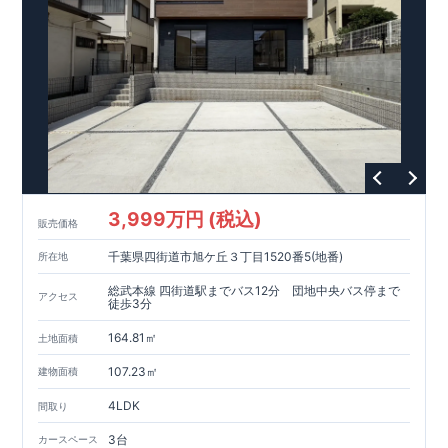
3,999万円 (税込)
販売価格
千葉県四街道市旭ケ丘３丁目1520番5(地番)
所在地
総武本線 四街道駅までバス12分 団地中央バス停まで
アクセス
徒歩3分
164.81㎡
土地面積
107.23㎡
建物面積
4LDK
間取り
3台
カースペース