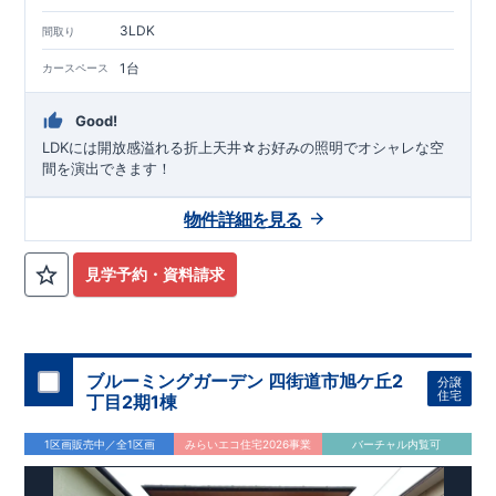
3LDK
間取り
1台
カースペース
Good!
LDKには開放感溢れる折上天井☆お好みの照明でオシャレな空
間を演出できます！
物件詳細を見る
見学予約・資料請求
ブルーミングガーデン 四街道市旭ケ丘2
分譲
住宅
丁目2期1棟
1区画販売中／全1区画
みらいエコ住宅2026事業
バーチャル内覧可