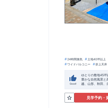
24時間換気
土地40坪以上
ワイドバルコニー
折上天井
ゆとりの敷地45坪
豊かな自然風景と
越、
山形、
秋田、
Good!
ン、
ニューシャト
​ ​
JR京浜東北・根
​◆設計・建設性能
見学予約・
階で、国が定めた
関
により、建物完