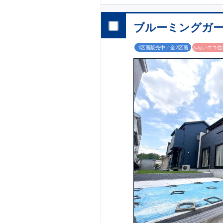
耐震等級で最高の
​◆子育て環境良好
ネに優れた
園までは
徒歩18分
断熱等
です！
3（4）
LDK～4（5
ブルーミングガー
開放的な勾配天井
した設備！
​
雨の
1区画販売中／全2区画
みらいエコ住宅
ステムキッチン！
い！
​
【お問い合わ