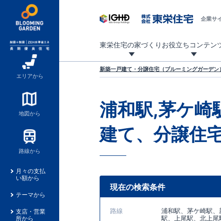
企業サ
東栄住宅の家づくり
お役立ちコンテン
地震に強い東栄住宅！ブルーミングガーデンは全棟住宅性能評価最高等級を取得！
「暮らしを豊かに」「帰ってきたくなる家」「お家時間を充実させたい」その想いから自社の設計士がお客様のニーズを反映した住み心地の良い新たな仕様を定期的にお届けしていきます。
設計から完成まで、国が定めた第三者機関が住宅性能を評価します
不動産（新築一戸建て・土地・条件付売地）購入は、各種手続きや見慣れない言葉などがたくさんあります。そんな不安もスッキリ解消！
東栄住宅に関する大切なキーワードの意味を一覧から見ることができます。
自社設計士考案の新仕様プロジェクト始動！
揺れに耐えるだけではなく、揺れ自体を低減し
ブルーミングガーデンは全棟住宅性能表示制度
家づくりのプロである業者さん、内情を知り尽くした東栄住宅の社員にも
現地見学するとメリットいっぱい！気になる物
家づくりのプロにも選ばれています
もっと暮らし快適プロジェクト
新築一戸建て・分譲住宅（ブルーミングガーデン）
エリアから
浦和駅,茅ケ崎
地図から
建て、分譲住
路線から
月々の支払
い額から
現在の検索条件
テーマから
路線
浦和駅、茅ケ崎駅、
支店・営業
駅、上尾駅、北上尾
所から