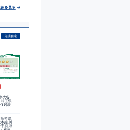
詳細を見る
学校
■
幼
ドラッ
求した家♪
分譲住宅
)
字大谷
)、埼玉県
(住居表
形新幹線,
北本線,川
ン宇須,湘
北・根岸