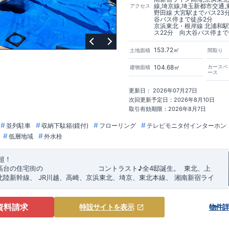
線,埼京線,埼玉新都市交通
アクセス
野田線 大宮駅までバス23
谷バス停まで徒歩2分
京浜東北・根岸線 北浦和
ス22分 向大谷バス停まで
153.72㎡
土地面積
間取り
104.68㎡
カースペ
建物面積
ース
更新日： 2026年07月27日
次回更新予定日：2026年8月10日
取引有効期限：2026年8月7日
並列駐車
収納下駄箱(鏡付)
フローリング
テレビモニタ付インターホン
低層地域
外水栓
超！
高台の住宅街の
​
コントラスト♪全4邸誕生。
​​
東北、上
北陸新幹線、
​
J
R川越、高崎、京浜東北、埼京
、
東北本線、
湘南新宿ライ
ル、
​
東武アーバンパークライン
「
大宮
」駅までバス23
分
​
岸線「
北浦和
」駅までバス22
自転車約19分
分
​
バス停
「
向大谷
」まで徒歩
2分
評価ｗ取得！
​
◎性能評価とは
​​
【
設計
住宅性能評価】
​
建物設計段
資料請求
特設サイト
を表示
物件
第三者機関
が評価しております！ ​ 【
建設
住宅性能評価】
​
第三者機
成までに
計4回
の検査が行われます！
​
​ ◎この住宅の評価
​
国が定めた