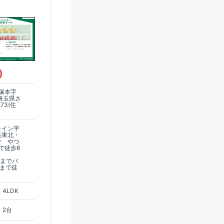
)
塚本字
、埼玉県さ
73(住
ライン宇
浜東北・
分 やつ
で徒歩6
駅までバ
停まで徒
4LDK
2台