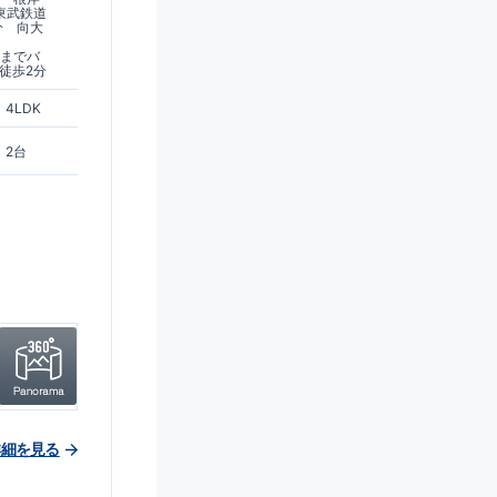
,東武鉄道
分 向大
駅までバ
徒歩2分
4LDK
2台
詳細を見る