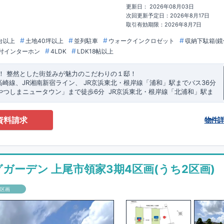
更新日： 2026年08月03日
次回更新予定日：2026年8月17日
取引有効期限：2026年8月7日
台以上
土地40坪以上
並列駐車
ウォークインクロゼット
収納下駄箱(鏡
付インターホン
4LDK
LDK18帖以上
！
​
整然とした街並みが魅力のこだわりの１邸！
高崎線、
JR湘南新宿ライン、
JR京浜東北・根岸線「
浦和
」駅までバス36
分
やつしまニュータウン
」まで徒歩6
分
​ ​
JR京浜東北・根岸線
「
北浦和
」駅ま
バス停
「
大久保支所
」まで徒歩12分​
​
​◆設計・建設性能
！
性能評価とは
​
大久保小学校
​​
【
まで徒歩12分、
設計
住宅性能評価】
大久保
​
中学校
建物設計段階で、国が定めた
まで徒歩12分！
​
幼稚園、
ております！ ​ 【
0分
圏内！
​
◆広々とした敷地！
建設
住宅性能評価】
​
敷地は
​
44坪超
第三者機関
！
​
LDKは
により、建物完
18
帖
！
​
資料請求
物件
ン採用！
検査が行われます！
​
​◆こだわりの内装！
​
​ ◎この住宅の評価
​
2階洋室のうち一室は
​
国が定めた
開放的な勾配天井
耐震等級で最高の
！
ット付き！ ​ リビングはおしゃれな
強い
住宅です！
​
冬は暖かく夏は涼しくて快適♪ 省エネに優れた
折上天井
♪
​
​◆充実した設備！
​
断熱等
雨の日
る
​
室内物干し
その他項目も評価を受けており、
​
浴室乾燥暖房機
付き！
性能に特化した
​
食洗機
付きシステムキッチン！
住宅です！
​ ​
帯問わずご案内可能です！
​
お気軽にお問い合わせください！
​
【お問い合わ
0-5571
(営業時間 9:30～18:30 火水定休日)
ガーデン 上尾市領家3期4区画(うち2区画)
１区画