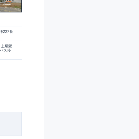
227番
 上尾駅
庫バス停
ご見学可