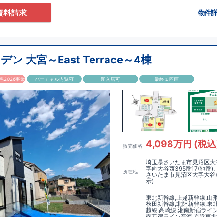
EL:049-248-5700
まで
お気軽にお問い合わせ下さい♪
資料請求
物件
湘南新宿ライン
​
『上尾』駅
までバス14
分☆
​ ​
■学校
大石南小学校
・
大石南中
学園幼稚園
・
畔吉保育園
■お買い物施設
セイコーマート
・
ビッグエー
・
スギ
設
西上尾
郵便局
・
榎本医院
・
あぜよし公園
ete
花々に彩られた美しい街並み 家族との一体感を感じられる住まいづくりを追
様！周辺には利便施設が点在！
 大宮～East Terrace～4棟
2026事業
バーチャル内覧可
即入居可
最終１区画
4,098万円 (税込
販売価格
埼玉県さいたま市見沼区大
字向大谷西395番17(地番
所在地
さいたま市見沼区大字大谷
示)
東北新幹線,上越新幹線,山
秋田新幹線,北陸新幹線,東
越線,高崎線,湘南新宿ライ
南新宿ライン高海,京浜東