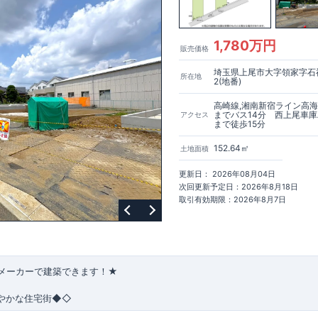
1,780万円
販売価格
埼玉県上尾市大字領家字石神
所在地
2(地番)
高崎線,湘南新宿ライン高海
までバス14分 西上尾車
アクセス
まで徒歩15分
152.64㎡
土地面積
更新日： 2026年08月04日
次回更新予定日：2026年8月18日
取引有効期限：2026年8月7日
メーカーで建築できます！★
やかな住宅街◆◇
旬引渡予定●
閑静な住宅街に位置し、子育てファミリーにはピッタリ!
平日休日