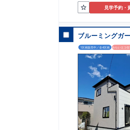
能です!
川越営業所 T
見学予約・
◎JR高崎線、JR
稚園・保育園
星野
グ
ete
■その他施
広がる青空と緑や
こだわりの設備仕
ブルーミングガーデン
1区画販売中／全4区画
みらいエコ住宅