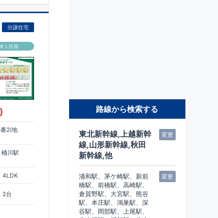
分譲住宅
終１区画
路線から検索する
)
番2(地
東北新幹線,上越新幹
変更
線,山形新幹線,秋田
 桶川駅
新幹線,他
4LDK
浦和駅、茅ケ崎駅、新前
変更
橋駅、前橋駅、高崎駅、
倉賀野駅、大宮駅、熊谷
2台
駅、本庄駅、鴻巣駅、深
谷駅、岡部駅、上尾駅、