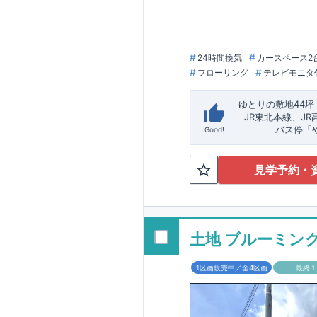
24時間換気
カースペース2
フローリング
テレビモニタ
ゆとりの敷地44坪
​ ​ ​
JR東北本線、JR
バス停「
Good!
でバス29
分
評価ｗ取得！
​◆子育て環境良好
​
◎
第三者機関
保育園までは
が評価し
徒歩2
見学予約・
成までに
4LDK
の間取りプラ
計4回
の
３
​
を取得！
全居室
クローゼ
地震に
性能５
でも洗濯物が干せ
を取得！
​ 
平日、休日 時間
せ】TEL：
048-71
土地 ブルーミング
1区画販売中／全4区画
最終