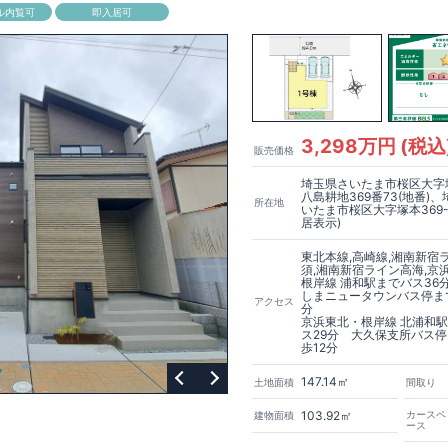
ル内覧可
即入居可
3,298万円 (税込
販売価格
埼玉県さいたま市桜区大字
八島耕地369番73(地番)
所在地
いたま市桜区大字塚本369-
居表示)
東北本線,高崎線,湘南新宿
須,湘南新宿ライン高海,京
根岸線 浦和駅までバス36
しまニュータウンバス停ま
アクセス
分
京浜東北・根岸線 北浦和
ス29分 大久保支所バス
歩12分
147.14㎡
土地面積
間取り
103.92㎡
カースペ
建物面積
ース