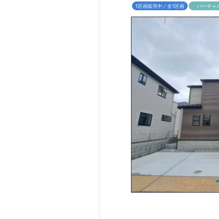
1区画販売中／全1区画
バーチャ