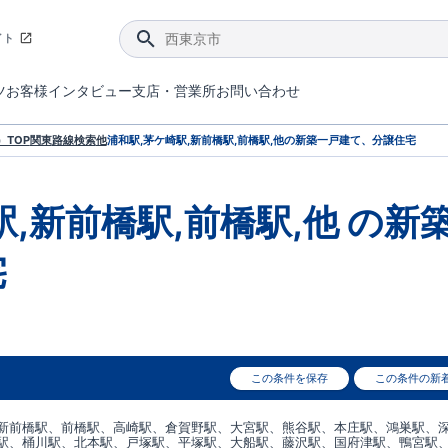
イト
ツ
お客様インタビュー
支店・営業所
お問い合わせ
てダメージを抑える制震技術。
4分野6項目で最高等級を取得！
ブルーミングガーデンは選ばれています。
件があったら行ってみよう！
ブルーミングガーデンは全棟で断熱等性能等級の「5」以上を標準取得しています。
東栄住宅では、地盤に特化した造成部門を社内に設置しお客様が安心して暮らせる土地をご提供するために、様々な取り組みを行っています。
声を大きくしてお伝えすることではないけど、実際に住んでみるとわかってくる。ブルーミングガーデンがこだわる「暮らしやすさ」を少しだけご紹介。
住宅にまつわるコラム。エリアから、キーワードから検索ができます。
室内空間を快適に保つ断熱性能
｢良い家を作って、きちんと手入れをして、長く大切に使う｣ことを目的とした、国が定めた7つの技術基準をクリ
ここまでやって低価格。コストパフォー
東栄住宅の特徴のひとつが自社一貫体制。土地の仕入れからお客様のご入居まで、東栄住宅のスタッフが携わっています。
東栄住宅の『分譲住宅』、『注文住宅』をご紹介いただくことでご紹介者様・ご成約いただいたお客様双方に特典をお贈りします。
TOP
関東
路線検索
他
浦和駅,茅ケ崎駅,新前橋駅,前橋駅,他
の新築一戸建て、分譲住宅
駅,新前橋駅,前橋駅,他
の新
宅
この条件を保存
この条件の新
新前橋駅、前橋駅、高崎駅、倉賀野駅、大宮駅、熊谷駅、本庄駅、鴻巣駅、
駅、桶川駅、北本駅、戸塚駅、平塚駅、大船駅、藤沢駅、国府津駅、鴨宮駅