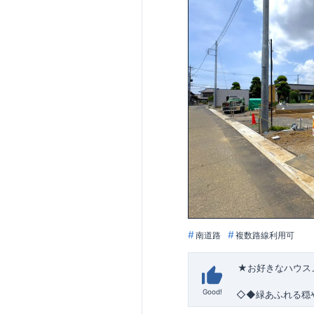
南道路
複数路線利用可
★お好きなハウス
Good!
◇◆緑あふれる穏
●2026年6月下