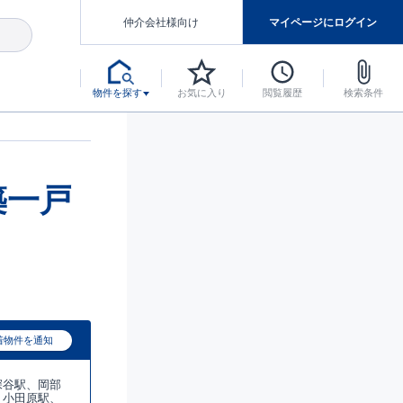
仲介会社様向け
マイページにログイン
物件を探す
お気に入り
閲覧履歴
検索条件
アした認定住宅です。
マンスには自信があります。
デザインテイストごとにサブブランドを開設し、意匠性の高い住宅を、よりわかりやすく、手の届きやすい形でご提案していきます。
東栄住宅では、お引渡し後最大10回の無料定期点検と最大60年間の品質保証を実施しています。
当サイトについて、ブルーミングガーデンシリーズに関して、東栄ホームサービス株式会社について。
デザインで、分譲住宅を変えていく。
築一戸
着物件を通知
深谷駅、岡部
、小田原駅、