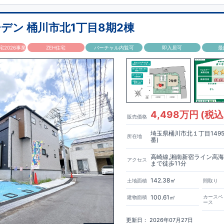
３
！
を取得！
​
大谷小学校
地震に強い
まで徒歩9分、
住宅です！
大谷中学校
​
冬は暖かく夏は涼しくて快適♪ 省エ
まで徒歩14分！
​
幼稚園、保育
性能５
圏内！
を取得！
​
◆広々とした敷地！
​ ​
その他項目も評価を受けており、
​
敷地は
45～46坪超
！
​
性能に特化した
LDKは
16～17
帖
住宅
！
​
）LDK
の間取りプラン採用！
​
​◆こだわりの内装！
​
2階洋室のうち一室は
デン 桶川市北1丁目8期2棟
！
​
全居室
クローゼット付き！ ​ リビングはおしゃれな
折上天井
♪
​
​◆充実
日でも洗濯物が干せる
室内物干し
​
浴室乾燥暖房機
付き！
​
食洗機
付きシ
2026事業
ZEH住宅
バーチャル内覧可
即入居可
最
​
平日、休日 時間帯問わずご案内可能です！
​
お気軽にお問い合わせくださ
せ】TEL：
048-710-5571
(営業時間 9:30～18:30 火水定休日)
4,498万円 (税込
販売価格
埼玉県桶川市北１丁目1495
所在地
番)
高崎線,湘南新宿ライン高海
アクセス
まで徒歩11分
142.38㎡
土地面積
間取り
100.61㎡
カースペ
建物面積
ース
更新日： 2026年07月27日