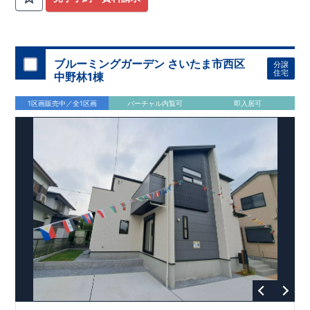
です♪
・
東北本線・東武伊勢崎線
「久喜」
駅まで徒歩
分の
駅徒歩
JR
13
圏内・２路線利用可能
通勤・通学に便利な、駅チカの好立
◎
地！毎日の移動がスムーズになる、暮らしやすい住環境です。
・
太陽光パネル標準装備
！家計にも環境にやさしくエコな暮ら
ブルーミングガーデン さいたま市西区
分譲
しが叶います！
住宅
中野林1棟
・
食洗器付き
システムキッチンで、毎日の家事負担を軽減！
・
折上天井・勾配天井を
採用し、奥行きと開放感ある空間を演
1区画販売中／全1区画
バーチャル内覧可
即入居可
出♪
アクセス
東北本線、東武伊勢崎線
「久喜」
駅まで自転車
分（
㎞）
JR
5
1,1
,
徒歩
分
13
ロケーション
・久喜小学校（徒歩
分）
2
・久喜中学校（徒歩
分）
3
・アイン久喜本町店（徒歩
分）
5
・セブンイレブン久喜本町１丁目店（徒歩
分）
5
東栄住宅ブルーミングガーデンのこだわりの家づくり
全棟自社一貫体制
もっと詳しく
◇誰が、何をしたか。が明確だからこそ、お客様の安心に繋が
ります。
◇設計、施工、営業が互いに協力しあい、最良のプランを提供
いたします。