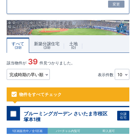
変更
すべて
新築分譲住宅
土地
39
39
0
39
該当物件が
件見つかりました。
表示件数
物件をすべてチェック
ブルーミングガーデン さいたま市桜区
分譲
住宅
塚本1棟
1区画販売中／全1区画
バーチャル内覧可
即入居可