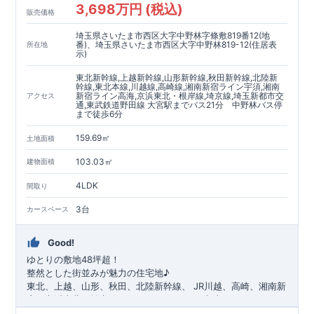
3,698万円 (税込)
◇不要な中間マージンを抑えることで、コストダウンに努めて
販売価格
います。
埼玉県さいたま市西区大字中野林字條敷819番12(地
耐震等級
3
取得
もっと詳しく
番)、埼玉県さいたま市西区大字中野林819-12(住居表
所在地
◇国が定めた耐震等級で最高の
3
を取得建築基準法で定められ
示)
た、｢数百年に一度発生する地震に対して、倒壊、崩壊しな
東北新幹線,上越新幹線,山形新幹線,秋田新幹線,北陸新
い。｣という基準から、さらに
1.5
倍の耐震力を達成していま
幹線,東北本線,川越線,高崎線,湘南新宿ライン宇須,湘南
す。
安心の長期優良住宅！
もっと詳しく
新宿ライン高海,京浜東北・根岸線,埼京線,埼玉新都市交
アクセス
通,東武鉄道野田線 大宮駅までバス21分 中野林バス停
◇東栄住宅は、全
7
つの技術基準のうち、
4
つの最高等級を取得
まで徒歩6分
◇
長期優良住宅
とは、｢良い家を作って、きちんと手入れをし
て、長く大切に使う｣ことを目的とした認定制度。住宅ローン減
159.69㎡
土地面積
税、固定資産税などの税制優遇を受けられるだけでなく、中古
市場でも、長期優良住宅が有利に働きます。
住宅性能評価ダブル取得！
もっと詳しく
103.03㎡
建物面積
◇
設計住宅性能評価
：建物設計段階で、国が認めた第三機関が
4LDK
評価しております。
間取り
◇
建設住宅性能評価
：評価を受けた図面通りに施工されている
3台
カースペース
か、建設までに計
4
回チェックが行われます。図面や書類上だ
けでなく、「現場の施工状況」を検査した上で、品質を保証し
ております
アフターサポート
もっと詳しく
Good!
◇
最大
60
年間の品質保証
、お引渡し後
最大
10
回の無料定期点検
ゆとりの敷地48坪超！
を実施
整然とした街並みが魅力の住宅地♪
​
◇お引渡しからが本当のお付き合いだと考え、アフターサービ
東北、上越、山形、秋田、北陸新幹線、
​
JR川越、高崎、湘南新
スを外部の業者に委託せず、東栄住宅グループ「東栄ホームサ
宿、京浜東北、埼京線、
​
ニューシャトル、東武アーバンパーク
ービス株式会社」にて責任をもって対応いたします。
「
大宮
」駅までバス21
分
​