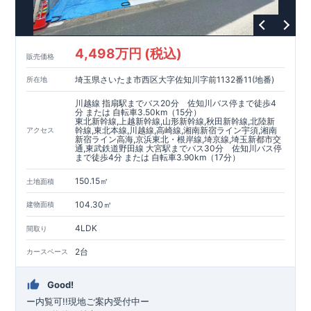
4,498万円 (税込)
販売価格
埼玉県さいたま市西区大字佐知川字前1132番11(地番)
所在地
川越線 指扇駅までバス20分 佐知川バス停まで徒歩4
分 または 自転車3.50km（15分）
東北新幹線,上越新幹線,山形新幹線,秋田新幹線,北陸新
幹線,東北本線,川越線,高崎線,湘南新宿ライン宇須,湘南
アクセス
新宿ライン高海,京浜東北・根岸線,埼京線,埼玉新都市交
通,東武鉄道野田線 大宮駅までバス30分 佐知川バス停
まで徒歩4分 または 自転車3.90km（17分）
150.15㎡
土地面積
104.30㎡
建物面積
4LDK
間取り
2台
カースペース
Good!
ー内覧可!!現地ご案内受付中
ー