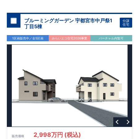
44
坪超
南側には約
5.9m
の庭スペース
敷地面積は各棟
。
を設
け、
陽当たりと開放感に配慮した配置計画です。
■
買物施設が徒歩
10
分圏内に充実
・主要買物施設 徒歩
9
分～
10
ブルーミングガーデン 宇都宮市中戸祭1
分譲
分圏内
（セブンイレブン・エコス
TAIRAYA
・
DAISO
他）
住宅
丁目5棟
■
公園まで徒歩
3
分
1区画販売中／全5区画
みらいエコ住宅2026事業
バーチャル内覧可
間取りのポイント
■
主寝室は将来仕切れる可変型設計（有償）
■ 1
号棟・
3
号棟
17
帖
LDK
＋ 洋風フチなし畳仕様
タタミコーナ
ー（約
2.5
帖）
■ 2
号棟
キッチン裏手にパントリーを配置。
食品ストックや調
理家電の収納に便利です。
設備のポイント
■
太陽光発電（フラットプラン）採用
■ ホテルライクで実用的
な洗面スペース
（
オープンサニタリーirodori
／詳細ページへ）
家計にやさしい住宅性能
■
長期優良住宅
住宅ローン控除額の優遇、
固定資産税の減額期間延長など
税制
面でのメリットが受けられます。
■
耐震等級
３
＋
制震ダンパー
建築基準法の
1.5
倍の耐震性。
地
震保険の割引（最大
50
％）対象です。
2,998万円 (税込)
販売価格