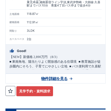
東北本線,湘南新宿ライン宇須,東武伊勢崎・大師線 久喜
駅までバス10分 青葉4丁目バス停まで徒歩4分
118.87㎡
土地面積
112.91㎡
建物面積
3LDK
間取り
2台
カースペース
Good!
【
NEW
】新価格
2,890
万円 （
8/3
）
​ ​
■
東南角地、陽当たりよく開放感のある住環境
■
教育施設が徒
​ ​
歩圏内にそろう、子育てにやさしい立地
■
バス便利用で久喜駅
​ ​
＜
へもアクセス可能
長期優良住宅／耐震等級３・制震ダンパ
ー採用＞
物件詳細を見る
敷地・駐車スペース
​
■
東側
4.0m
・南側
6.0m
道路に面した東南角地。
陽当たりのよ
い立地です。
見学予約・資料請求
​
■ カースペースは
2
台分を確保。
(
うちインナーガレージ
1
台
)
​ ​
バス便利用で２駅利用可能
幸手
20
久喜
東武日光線「
」駅 徒歩
分
JR
東北本線他「
」駅 バス
10
青葉
4
丁目
4
分
バス停「
」まで 徒歩
分