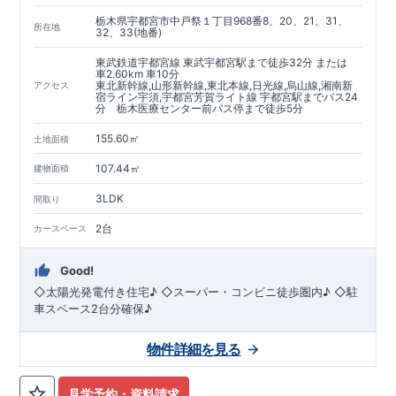
現地のご案内・資料請求 受付中
栃木県宇都宮市中戸祭１丁目968番8、20、21、31、
■完成済みにつき、
所在地
実際の建物・設備・間取りを
32、33(地番)
現地にてご確認いただけます。
まずはお気軽にお問い合わせください。
TEL
：
0120-44-1081
東武鉄道宇都宮線 東武宇都宮駅まで徒歩32分 または
​ ​
車2.60km 車10分
（
9:30
～
18:30
／火水曜休み）
東北新幹線,山形新幹線,東北本線,日光線,烏山線,湘南新
アクセス
スマートフォンで見やすい特設サイトはこちら
宿ライン宇須,宇都宮芳賀ライト線 宇都宮駅までバス24
https://www.e-blooming.com/bukken/60075024/
分 栃木医療センター前バス停まで徒歩5分
155.60㎡
土地面積
107.44㎡
建物面積
3LDK
間取り
2台
カースペース
Good!
◇太陽光発電付き住宅♪ ◇スーパー・コンビニ徒歩圏内♪ ◇駐
車スペース2台分確保♪
物件詳細を見る
見学予約・資料請求