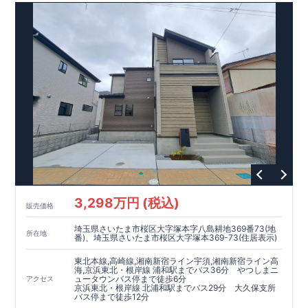
3,298万円 (税込)
販売価格
埼玉県さいたま市桜区大字塚本字八島耕地369番73(地
所在地
番)、埼玉県さいたま市桜区大字塚本369-73(住居表示)
東北本線,高崎線,湘南新宿ライン宇須,湘南新宿ライン高
海,京浜東北・根岸線 浦和駅までバス36分 やつしまニ
ュータウンバス停まで徒歩6分
アクセス
京浜東北・根岸線 北浦和駅までバス29分 大久保支所
バス停まで徒歩12分