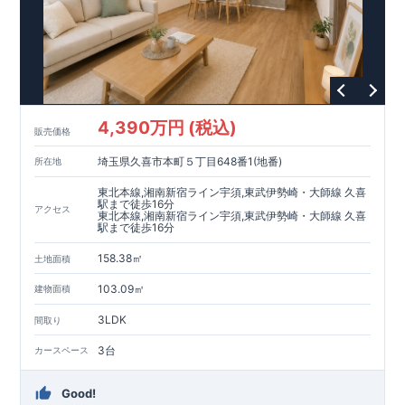
全棟自社一貫体制
もっと詳しく
◇誰が、何をしたか。が明確だからこそ、お客様の安心に繋が
ります。
◇設計、施工、営業が互いに協力しあい、最良のプランを提供
いたします。
◇不要な中間マージンを抑えることで、コストダウンに努めて
4,390万円 (税込)
います。
販売価格
耐震等級
3
取得
もっと詳しく
埼玉県久喜市本町５丁目648番1(地番)
所在地
◇国が定めた耐震等級で最高の
3
を取得建築基準法で定められ
た、｢数百年に一度発生する地震に対して、倒壊、崩壊しな
東北本線,湘南新宿ライン宇須,東武伊勢崎・大師線 久喜
い。｣という基準から、さらに
1.5
倍の耐震力を達成していま
駅まで徒歩16分
アクセス
東北本線,湘南新宿ライン宇須,東武伊勢崎・大師線 久喜
す。
安心の長期優良住宅！
もっと詳しく
駅まで徒歩16分
◇東栄住宅は、全
7
つの技術基準のうち、
4
つの最高等級を取得
◇
長期優良住宅
とは、｢良い家を作って、きちんと手入れをし
158.38㎡
土地面積
て、長く大切に使う｣ことを目的とした認定制度。住宅ローン減
税、固定資産税などの税制優遇を受けられるだけでなく、中古
103.09㎡
建物面積
市場でも、長期優良住宅が有利に働きます。
住宅性能評価ダブル取得！
もっと詳しく
3LDK
◇
設計住宅性能評価
：建物設計段階で、国が認めた第三機関が
間取り
評価しております。
3台
カースペース
◇
建設住宅性能評価
：評価を受けた図面通りに施工されている
か、建設までに計
4
回チェックが行われます。図面や書類上だ
けでなく、「現場の施工状況」を検査した上で、品質を保証し
Good!