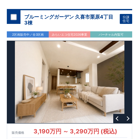
お電話なら素早くご相談等の日程調整が可能です
の住宅の評価
で徒歩14分！
​
​
国が定めた
幼稚園、保育園までは
耐震等級で最高の３
徒歩18分
圏内！
を取得！
​
◆広々
地震
【
TEL
：
0120-0038-63
】 （
9:30
～
18:30
火曜、水曜休み）
に強い
とした敷地！
住宅です！
​
敷地は
​
冬は暖かく夏は涼しくて快適♪ 省エネに
45～46坪超
！
​
LDKは
16～17
帖
！
​
​
資料請求したい！物件について知りたい！などお気軽にお問合
優れた
3（4）
断熱等性能５
LDK～4（5）LDK
を取得！
の間取りプラン採用！
​ ​
その他項目も評価を受けてお
​
​◆こだわりの
ブルーミングガーデン 久喜市栗原4丁目
分譲
せくださいませ♪
り、
内装！
性能に特化した
​
2階洋室のうち一室は
住宅です！
開放的な勾配天井
！
​
全居室
ク
住宅
3棟
ローゼット付き！ ​ リビングはおしゃれな
折上天井
♪
​
​◆充実
した設備！
​
雨の日でも洗濯物が干せる
室内物干し
​
浴室乾
2区画販売中／全3区画
みらいエコ住宅2026事業
バーチャル内覧可
燥暖房機
付き！
​
食洗機
付きシステムキッチン！
​
平日、休
日 時間帯問わずご案内可能です！
​
お気軽にお問い合わせくだ
さい！
​
【お問い合わせ】TEL：
048-710-5571
(営業時間 9:30
～18:30 火水定休日)
3,190万円 ～ 3,290万円 (税込)
販売価格