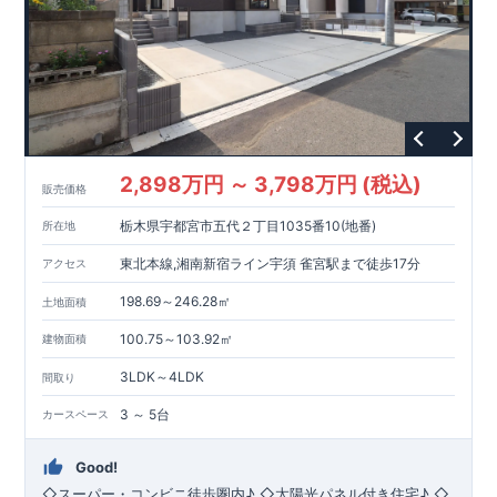
家計にやさしい住宅性能
■
長期優良住宅
住宅ローン控除額の優遇、
固定資産税の減額期間
延長など
税制面でのメリットが受けられます。
■
耐震等級
３
＋
制震ダンパー
建築基準法の
1.5
倍の耐震性。
地震保
険の割引（最大
50
％）対象です。
現地のご案内・資料請求 受付中
■
現地での立地確認や、
完成イメージ・建物仕様について
ご説明が可能です。
まずはお気軽にお問い合わせください。
TEL
：
0120-44-1081
（
9:30
～
18:30
／火水曜休み）
2,898万円 ～ 3,798万円 (税込)
販売価格
栃木県宇都宮市五代２丁目1035番10(地番)
所在地
東北本線,湘南新宿ライン宇須 雀宮駅まで徒歩17分
アクセス
198.69～246.28㎡
土地面積
100.75～103.92㎡
建物面積
3LDK～4LDK
間取り
3 ～ 5台
カースペース
Good!
◇スーパー・コンビニ徒歩圏内♪ ◇太陽光パネル付き住宅♪ ◇