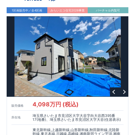
・
食洗器付き
システムキッチンで、毎日の家事負担を軽減◎乾
燥までおまかせで、ゆとりの時間が生まれます♪
1区画販売中／全4区画
みらいエコ住宅2026事業
バーチャル内覧可
・
折上天井・勾配天井を
採用し、奥行きと開放感ある上質な空
間を演出♪
アクセス
「今羽」
駅まで徒歩
分
自転車
分（
㎞）
12
,
5
1,2
「東大宮」
駅まで徒歩
分
自転車
分（
㎞）
17
,
7
1,4
ロケーション
・泰平小学校（徒歩
分）
6
・泰平中学校（徒歩
分）
10
・コモディイイダ東大宮店（徒歩
分）
4
・ウエルシア上尾原市店（
徒歩
分）
5
・ミニストップ上尾原市南店（徒歩
分）
6
東栄住宅ブルーミングガーデンのこだわりの家づくり
全棟自社一貫体制
もっと詳しく
◇誰が、何をしたか。が明確だからこそ、お客様の安心に繋が
ります。
4,098万円 (税込)
◇設計、施工、営業が互いに協力しあい、最良のプランを提供
販売価格
いたします。
埼玉県さいたま市見沼区大字大谷字向大谷西395番
◇不要な中間マージンを抑えることで、コストダウンに努めて
所在地
17(地番)、埼玉県さいたま市見沼区大字大谷(住居表示)
います。
耐震等級
3
取得
もっと詳しく
東北新幹線,上越新幹線,山形新幹線,秋田新幹線,北陸新
幹線,東北本線,川越線,高崎線,湘南新宿ライン宇須,湘南
◇国が定めた耐震等級で最高の
3
を取得建築基準法で定められ