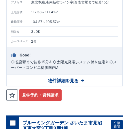
東北本線,湘南新宿ライン宇須 雀宮駅まで徒歩15分
アクセス
を含めお客様に帰属します。
117.38～117.41㎡
土地面積
現地のご案内・資料請求 受付中
■完成済みにつき、
104.87～105.57㎡
建物面積
実際の建物・設備・間取りを
現地にてご確認いただけます。
まずはお気軽にお問い合わせください。
3LDK
間取り
TEL
：
0120-44-1081
（
9:30
～
18:30
／火水曜休み）
2台
カースペース
Good!
◇雀宮駅まで徒歩15分♪ ◇太陽光発電システム付き住宅♪ ◇ス
ーパー・コンビニ徒歩圏内♪
物件詳細を見る
見学予約・資料請求
ブルーミングガーデン さいたま市見沼
分譲
住宅
区東大宮3丁目3期1棟