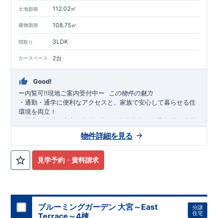
112.02㎡
土地面積
108.75㎡
建物面積
3LDK
間取り
2台
カースペース
Good!
ー内覧可!!現地ご案内受付中
ー
​​
この物件の魅力
・通勤・通学に便利なアクセスと、家族で安心して暮らせる住
環境を両立！
・子育て世帯も安心の立地♪
小・中学校徒歩
分圏内
駅・商業
10
,
施設・公共施設徒歩圏内
にそろい、毎日の暮らしがスムーズに
物件詳細を見る
♪
・スーパー徒歩
分
ドラックストア・コンビニも徒歩
分圏内
。
4
,
6
忙しい毎日を支える、充実の生活利便性
◎
見学予約・資料請求
・落ち着いた印象の外観デザインを採用。
広々
帖以上＋
LDK17
上部吹抜のある明るく開放的なリビング
は、家族が集まる自然
と心地良い空間です。
全居室収納付き「
（
）
＋カースペ
3
4
LDK
ース２台」
・陽当たり良好地
のゆとりある間取りを実現しました♪
♪あたたかな陽光に包まれる、心地よいすま
いです。
ブルーミングガーデン 大宮～East
分譲
・
太陽光パネル搭載
！家計にも環境にやさしくエコな暮らし♪
住宅
Terrace～4棟