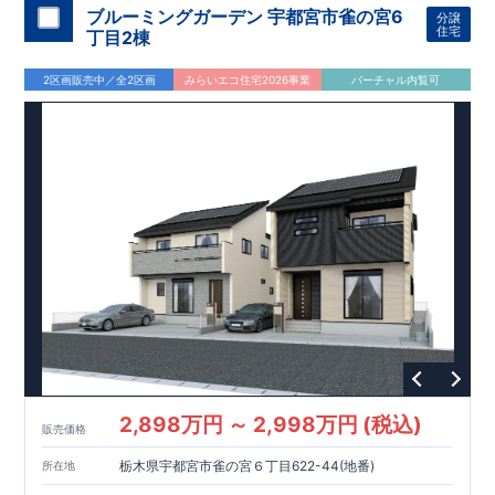
教育・公園・買物が徒歩圏内
ブルーミングガーデン 宇都宮市雀の宮6
分譲
■
小学校徒歩
10
分・中学校徒歩
7
分、
幼稚園徒歩
8
分・保育園徒歩５
住宅
丁目2棟
分
■
本郷児童公園 徒歩２分
2区画販売中／全2区画
みらいエコ住宅2026事業
バーチャル内覧可
■
買物施設
・セブンイレブン 徒歩
4
分
・マルエツ 徒歩
5
分・ダ
イソー 徒歩
5
分等
間取りのポイント
■ ホテルライクで実用的な洗面スペース
（
オープンサニタリー
irodori
／詳細ページへ）
■
可変型プランの主寝室＋
WIC
主寝室にはウォークインクローゼッ
トを設置。
将来、間仕切り壁（有償）を設けることで、
プラス
1
室として使える可変型の間取りです。
家計にやさしい住宅性能
■
長期優良住宅
住宅ローン控除額の優遇、
固定資産税の減額期間延長など
税制
面でのメリットが受けられます。
■
耐震等級
３
＋
制震ダンパー
建築基準法の
1.5
倍の耐震性。
地
震保険の割引（最大
50
％）対象です。
2,898万円 ～ 2,998万円 (税込)
販売価格
太陽光発電 標準搭載
栃木県宇都宮市雀の宮６丁目622-44(地番)
所在地
月額サービス料０円
自家消費分は
。
※
サービス期間（
10
年間）
中の売電収入は事業者に帰属しますが、
契約満了後は売電収入