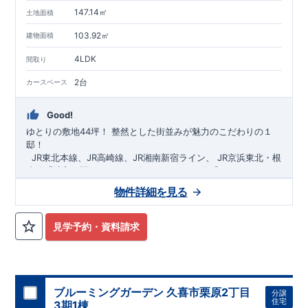
147.14㎡
土地面積
103.92㎡
建物面積
4LDK
間取り
2台
カースペース
Good!
ゆとりの敷地44坪！
​
整然とした街並みが魅力のこだわりの１
邸！
​ ​ ​
JR東北本線、JR高崎線、
JR湘南新宿ライン、
JR京浜東北・根
岸線「
浦和
」駅までバス36
分
バス停「
やつしまニュー
タウン
」まで徒歩6
分
​ ​
JR京浜東北・根岸線
「
北浦和
」駅までバ
物件詳細を見る
ス29
​◆子育て環境良好！
分
​
大久保小学校
バス停
まで徒歩12分、
「
大久保支所
大久保
」まで徒歩
中学
12分​
校
まで徒歩12分！
​
​◆設計・建設性能評価ｗ取得！
​
幼稚園、保育園までは
​
◎性能評価とは
徒歩20分
圏内！
​​
【
​
◆
設
計
広々とした敷地！
住宅性能評価】
​
​
敷地は
建物設計段階で、国が定めた
44坪超
！
​
LDKは
18
帖
！
​
第三者機
4LDK
の
見学予約・資料請求
関
間取りプラン採用！
が評価しております！ ​ 【
​
​◆こだわりの内装！
建設
住宅性能評価】
​
2階洋室のうち一
​
第三
者機関
室は
開放的な勾配天井
により、建物完成までに
！
​
全居室
計4回
クローゼット付き！ ​ リビ
の検査が行われます！
​
​
◎この住宅の評価
ングはおしゃれな
​
折上天井
国が定めた
♪
​
​◆充実した設備！
耐震等級で最高の３
​
雨の日でも
を取得！
地震に強い
洗濯物が干せる
住宅です！
室内物干し
​
冬は暖かく夏は涼しくて快適♪ 省エ
​
浴室乾燥暖房機
付き！
​
食洗機
ネに優れた
付きシステムキッチン！
断熱等性能５
を取得！
​ ​
平日、休日 時間帯問わずご案内可
​ ​
その他項目も評価を受け
ブルーミングガーデン 久喜市栗原2丁目
分譲
ており、
能です！
性能に特化した
​
お気軽にお問い合わせください！
住宅です！
​
【お問い合わせ】
住宅
3期1棟