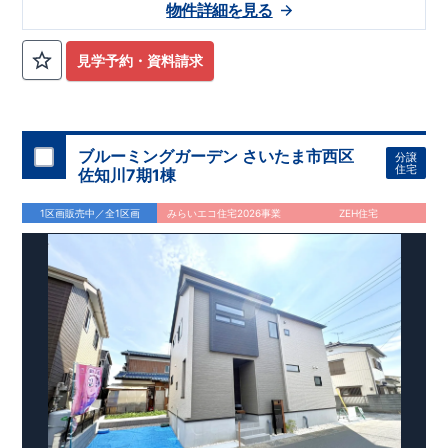
■
当社こだわりの空間アイディアをショート動画でご紹介して
物件詳細を見る
バス停「
​◆設計・建設性能評価ｗ取得！
中野林
」まで約6
分
​
​
◎性能評価とは
​​
【
設計
住
います。
ここをクリック
​
宅性能評価】
​
建物設計段階で、国が定めた
第三者機関
が
気になる！見たい！話を聞きたい！！
評価しております！ ​ 【
建設
住宅性能評価】
​
第三者機
見学予約・資料請求
大宮営業所へまずはお気軽にお電話ください♪
関
◆子育て環境良好！
により、建物完成までに
​
植水小学校
計4回
の検査が行われます！
まで徒歩21分、
植水中学校
​
​ ◎こ
ま
お電話なら素早くご相談等の日程調整が可能です
の住宅の評価
で徒歩6分！
​
​
国が定めた
幼稚園、保育園までは
耐震等級で最高の３
徒歩25分
圏内！
を取得！
​
◆広々
地震
【
TEL
：
0120-0038-63
】 （
9:30
～
18:30
火曜、水曜休み）
に強い
とした敷地！
住宅です！
​
敷地は
​
冬は暖かく夏は涼しくて快適♪ 省エネに
48坪超
！
​
LDKは
17帖
！
​
4
LDK
の間取
​
資料請求したい！物件について知りたい！などお気軽にお問合
優れた
りプラン採用！
断熱等性能５
​
​◆こだわりの内装！
を取得！
​ ​
その他項目も評価を受けてお
​
2階洋室のうち一室は
せくださいませ♪
り、
開放的な勾配天井
性能に特化した
！
住宅です！
​
全居室
クローゼット付き！ ​ リビング
​
ブルーミングガーデン さいたま市西区
分譲
はおしゃれな
折上天井
♪
​
​◆充実した設備！
​
雨の日でも洗濯
住宅
佐知川7期1棟
物が干せる
室内物干し
​
浴室乾燥暖房機
付き！
​
食洗機
付き
システムキッチン！
​
平日、休日 時間帯問わずご案内可能で
1区画販売中／全1区画
みらいエコ住宅2026事業
ZEH住宅
す！
​
お気軽にお問い合わせください！
​
【お問い合わせ】TEL：
048-710-5571
(営業時間 9:30～18:30 火水定休日)