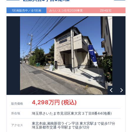
1区画販売中／全1区画
みらいエコ住宅2026事業
ZEH住宅
4,298万円 (税込)
販売価格
埼玉県さいたま市見沼区東大宮３丁目8番44(地番)
所在地
東北本線,湘南新宿ライン宇須 東大宮駅まで徒歩17分
アクセス
埼玉新都市交通 今羽駅まで徒歩12分