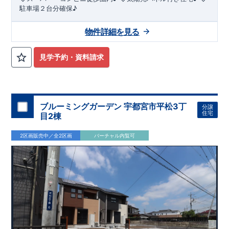
駐車場２台分確保♪
物件詳細を見る
見学予約・資料請求
ブルーミングガーデン 宇都宮市平松3丁
分譲
住宅
目2棟
2区画販売中／全2区画
バーチャル内覧可