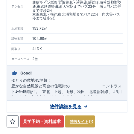
新宿ライン高海,京浜東北・根岸線,埼京線,埼玉新都市交
た、｢数百年に一度発生する地震に対して、倒壊、崩壊しな
通,東武鉄道野田線 大宮駅までバス23分 向大谷バス停
アクセス
まで徒歩2分
い。｣という基準から、さらに
1.5
倍の耐震力を達成していま
京浜東北・根岸線 北浦和駅までバス22分 向大谷バス
す。
安心の長期優良住宅！
もっと詳しく
停まで徒歩2分
◇東栄住宅は、全
7
つの技術基準のうち、
4
つの最高等級を取得
◇
長期優良住宅
とは、｢良い家を作って、きちんと手入れをし
153.72㎡
土地面積
て、長く大切に使う｣ことを目的とした認定制度。住宅ローン減
104.68㎡
建物面積
税、固定資産税などの税制優遇を受けられるだけでなく、中古
市場でも、長期優良住宅が有利に働きます。
住宅性能評価ダブル取得！
もっと詳しく
4LDK
間取り
◇
設計住宅性能評価
：建物設計段階で、国が認めた第三機関が
評価しております。
2台
カースペース
◇
建設住宅性能評価
：評価を受けた図面通りに施工されている
か、建設までに計
4
回チェックが行われます。図面や書類上だ
Good!
けでなく、「現場の施工状況」を検査した上で、品質を保証し
ております
アフターサポート
もっと詳しく
ゆとりの敷地45坪超！
◇
最大
60
年間の品質保証
、お引渡し後
最大
10
回の無料定期点検
豊かな自然風景と高台の住宅街の
​
コントラス
を実施
ト♪全4邸誕生。
​​
東北、上越、
山形、
秋田、北陸新幹線、
​
J
R川
◇お引渡しからが本当のお付き合いだと考え、アフターサービ
越、高崎、京浜東北、埼京
、
東北本線、
湘南新宿ライン、
ニュ
スを外部の業者に委託せず、東栄住宅グループ「東栄ホームサ
ーシャトル、
​ ​
JR京浜東北・根岸線「
​
東武アーバンパークライン
北浦和
」駅までバス22
「
大宮
分
」駅までバス23
​
バ
物件詳細を見る
ービス株式会社」にて責任をもって対応いたします。
分
ス停
​
「
向大谷
」まで徒歩
2分
自転車約19分
■
当社こだわりの空間アイディアをショート動画でご紹介して
​◆設計・建設性能評価ｗ取得！
​
◎性能評価とは
​​
【
設計
住
います。
ここをクリック
​
宅性能評価】
​
建物設計段階で、国が定めた
第三者機関
が
見学予約・資料請求
特設サイト
気になる！見たい！話を聞きたい！！
評価しております！ ​ 【
建設
住宅性能評価】
​
第三者機
大宮営業所へまずはお気軽にお電話ください♪
関
​◆子育て環境良好！
により、建物完成までに
​
大谷小学校
計4回
の検査が行われます！
まで徒歩9分、
大谷中学校
​
​ ◎こ
ま