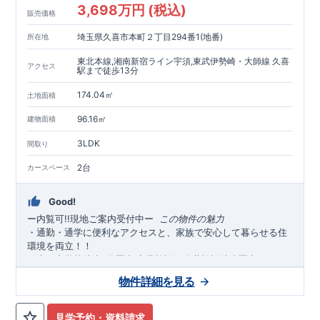
3,698万円 (税込)
販売価格
埼玉県久喜市本町２丁目294番1(地番)
所在地
東北本線,湘南新宿ライン宇須,東武伊勢崎・大師線 久喜
アクセス
駅まで徒歩13分
174.04㎡
土地面積
96.16㎡
建物面積
3LDK
間取り
2台
カースペース
Good!
ー内覧可!!現地ご案内受付中
ー
​ ​
この物件の魅力
・通勤・通学に便利なアクセスと、家族で安心して暮らせる住
環境を両立！！
・
小・中学校徒歩
分圏内
商業施設・公共施設徒歩圏内
にそろ
3
,
い、毎日の暮らしがスムーズに
生活利便性と家族で安心して暮
♪
物件詳細を見る
らせる住環境を両立
◎
・
カースペース
台確保
！ご夫婦それぞれの車利用や来客
並列２
時も安心。忙しい朝や雨の日もストレスなく出発・帰宅が可能
見学予約・資料請求