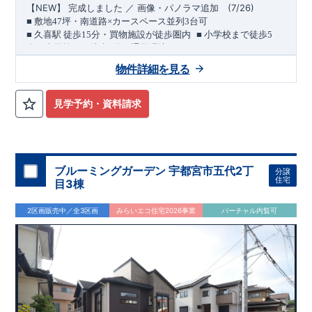
ております
アフターサポート
もっと詳しく
NEW
】 完成しました ／ 画像・パノラマ追加
(7/26)
【
◇
最大
60
年間の品質保証
、お引渡し後
最大
10
回の無料定期点検
■
敷地
47
坪・南道路×カースペース並列
3
台可
を実施
​ ​
■
久喜駅 徒歩
15
分・買物施設が徒歩圏内
■
小学校まで徒歩
5
◇お引渡しからが本当のお付き合いだと考え、アフターサービ
分・中学校まで徒歩
2
分の通学環境
スを外部の業者に委託せず、東栄住宅グループ「東栄ホームサ
（長期優良住宅／耐震等級３・制震ダンパー採用）
物件詳細を見る
ービス株式会社」にて責任をもって対応いたします。
​
久喜駅まで徒歩
15
分。
徒歩圏には買物施設が揃う、利便性の
■
当社こだわりの空間アイディアをショート動画でご紹介して
ある立地です。
南側前面道路は幅員約
7.8m
。
陽当たりを確保し
います。
ここをクリック
​
つつ、お車の出し入れにも配慮された配置計画です。
敷地面積
見学予約・資料請求
気になる！見たい！話を聞きたい！！
■
小学校徒歩
は約
47
坪、カースペース並列
5
分。教育施設が身近な安心の環境
3
台を確保した
久喜小学校 徒歩
ゆとりある住まい
5
分
大宮営業所へまずはお気軽にお電話ください♪
です。
久喜中学校 徒歩
2
分
お電話なら素早くご相談等の日程調整が可能です
■ 買物施設が徒歩圏内に充実
久喜キラリ直売館 徒歩
3
分
ドラッ
【
TEL
：
0120-0038-63
】 （
9:30
～
18:30
火曜、水曜休み）
グストアセキ 徒歩
4
分
セブンイレブン 徒歩
6
分 ほか
​
資料請求したい！物件について知りたい！などお気軽にお問合
間取りのポイント
ブルーミングガーデン 宇都宮市五代2丁
分譲
せくださいませ♪
■
可変型プランの主寝室
将来、間仕切り壁（有償）を設けること
住宅
目3棟
で、
＋
1
室として使える可変型プランを採用しています。
■
キッチン横には可動棚付きパントリー
2区画販売中／全3区画
みらいエコ住宅2026事業
バーチャル内覧可
■
収納庫を備えた、ゆとりある洗面スペース
住宅設備のポイント
月額サービス料０円
■
太陽光発電 標準搭載
自家消費分は
。
※
サー
ビス期間（
10
年間）中の売電収入は事業者に帰属しますが、
契
約満了後は売電収入を含めお客様に帰属します。
■
ホテルライクで実用的な洗面スペース
（
オープンサニタリー
irodori
／詳細ページへ）