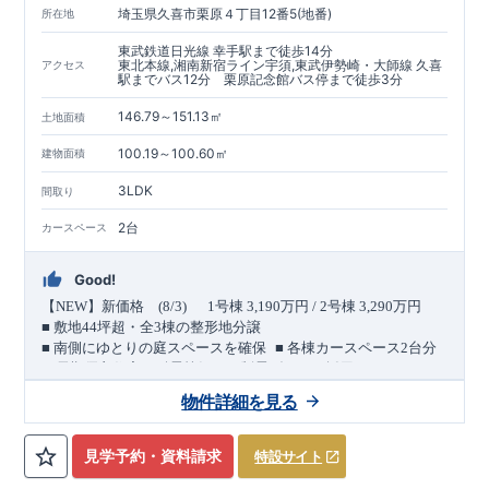
埼玉県久喜市栗原４丁目12番5(地番)
所在地
東武鉄道日光線 幸手駅まで徒歩14分
東北本線,湘南新宿ライン宇須,東武伊勢崎・大師線 久喜
アクセス
駅までバス12分 栗原記念館バス停まで徒歩3分
146.79～151.13㎡
土地面積
100.19～100.60㎡
建物面積
3LDK
間取り
2台
カースペース
Good!
【
NEW
】新価格
(8/3)
1
号棟
3,190
万円
/ 2
号棟
3,290
万円
■
敷地
44
坪超・全
3
棟の整形地分譲
​ ​
​ ​
■
南側にゆとりの庭スペースを確保
■
各棟カースペース
2
台分
＜
長期優良住宅／耐震等級３・制震ダンパー採用＞
​ ​
​ ​
バス便利用で２駅利用可能
【東武日光線「
幸手
」駅 徒歩
14
物件詳細を見る
​ ​
​
分】
【
JR
東北本線「
久喜
」駅バス
12
分／
バス停「栗原記念
館」徒歩
3
分】
6.0m
北側幅員
道路に面した、
南北に伸びるゆとりある整形
見学予約・資料請求
特設サイト
地。