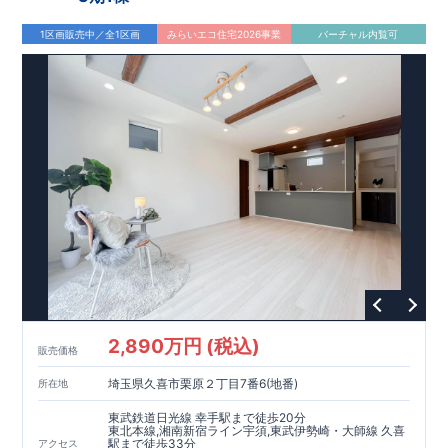
TEL：
048-710-5571
(営業時間 9:30～18:30 火水定休日)
1区画販売中／全1区画
みらいエコ住宅2026事業
バーチャル内覧可
2,890万円 (税込)
販売価格
埼玉県久喜市栗原２丁目7番6(地番)
所在地
東武鉄道日光線 幸手駅まで徒歩20分
東北本線,湘南新宿ライン宇須,東武伊勢崎・大師線 久喜
駅まで徒歩33分
アクセス