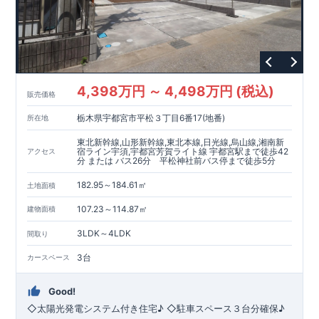
4,398万円 ～ 4,498万円 (税込)
販売価格
栃木県宇都宮市平松３丁目6番17(地番)
所在地
東北新幹線,山形新幹線,東北本線,日光線,烏山線,湘南新
宿ライン宇須,宇都宮芳賀ライト線 宇都宮駅まで徒歩42
アクセス
分 または バス26分 平松神社前バス停まで徒歩5分
182.95～184.61㎡
土地面積
107.23～114.87㎡
建物面積
3LDK～4LDK
間取り
3台
カースペース
Good!
◇太陽光発電システム付き住宅♪ ◇駐車スペース３台分確保♪