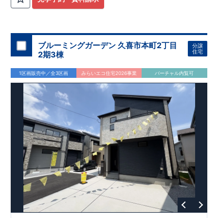
ブルーミングガーデン 久喜市本町2丁目
分譲
住宅
2期3棟
1区画販売中／全3区画
みらいエコ住宅2026事業
バーチャル内覧可