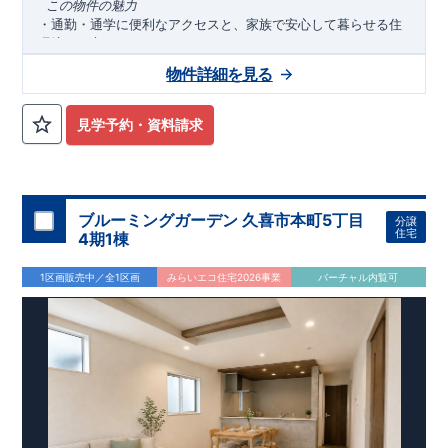
​ ​
この物件の魅力
・通勤・通学に便利なアクセスと、家族で安心して暮らせる住
環境を両立！！
・行先にあわせて選べる、
路線利用可能な
暮らし♪便利なバス
2
物件詳細を見る
便充実♪
・
商業施設・公共施設徒歩圏内
にそろい、毎日の暮らしがスム
ーズに♪
見学予約・資料請求
・
敷地面積４５坪の陽当たり良好地
♪明るく心地よい住宅環境
実現！
・
食洗器付き
システムキッチンで、毎日の家事負担を軽減！
・
折上天井を
採用し、奥行きと開放感ある空間を演出♪
・
オープンサニタリー
採用！洗練されたデザイン＋清潔
irodori
ブルーミングガーデン 久喜市本町5丁目
分譲
感を保ちやすい
フルフラットカウンター
住宅
4期1棟
アクセス
・「指扇」
駅まで自転車１５分
バス
分
,
20
1区画販売中／全1区画
みらいエコ住宅2026事業
バーチャル内覧可
・
「大宮」
駅
まで自転車徒歩
分
バス３０分バス停
「佐知川」
17
,
徒歩４分
ロケーション
・大宮西小学校（徒歩
分）
11
・馬宮中学校（徒歩
分）
7
・マルエツ佐知川店（徒歩
分）
3
・ウエルシアさいたま佐知川店（徒歩
分）
7
・まえかわ歯科クリニック（徒歩
分）
3
東栄住宅ブルーミングガーデンのこだわりの家づくり