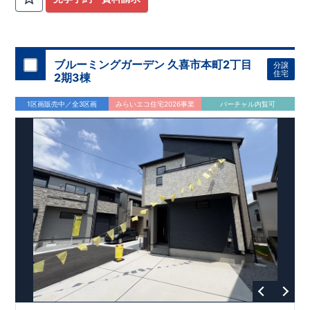
ブルーミングガーデン 久喜市本町2丁目
分譲
住宅
2期3棟
1区画販売中／全3区画
みらいエコ住宅2026事業
バーチャル内覧可