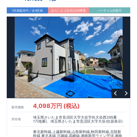
・
食洗器付き
システムキッチンで、毎日の家事負担を軽減◎乾
燥までおまかせで、ゆとりの時間が生まれます♪
1区画販売中／全4区画
みらいエコ住宅2026事業
バーチャル内覧可
・
折上天井・勾配天井を
採用し、奥行きと開放感ある上質な空
間を演出♪
アクセス
「今羽」
駅まで徒歩
分
自転車
分（
㎞）
12
,
5
1,2
「東大宮」
駅まで徒歩
分
自転車
分（
㎞）
17
,
7
1,4
ロケーション
・泰平小学校（徒歩
分）
6
・泰平中学校（徒歩
分）
10
・コモディイイダ東大宮店（徒歩
分）
4
・ウエルシア上尾原市店（
徒歩
分）
5
・ミニストップ上尾原市南店（徒歩
分）
6
東栄住宅ブルーミングガーデンのこだわりの家づくり
全棟自社一貫体制
もっと詳しく
◇誰が、何をしたか。が明確だからこそ、お客様の安心に繋が
ります。
4,098万円 (税込)
◇設計、施工、営業が互いに協力しあい、最良のプランを提供
販売価格
いたします。
埼玉県さいたま市見沼区大字大谷字向大谷西395番
◇不要な中間マージンを抑えることで、コストダウンに努めて
所在地
17(地番)、埼玉県さいたま市見沼区大字大谷(住居表示)
います。
耐震等級
3
取得
もっと詳しく
東北新幹線,上越新幹線,山形新幹線,秋田新幹線,北陸新
幹線,東北本線,川越線,高崎線,湘南新宿ライン宇須,湘南
◇国が定めた耐震等級で最高の
3
を取得建築基準法で定められ