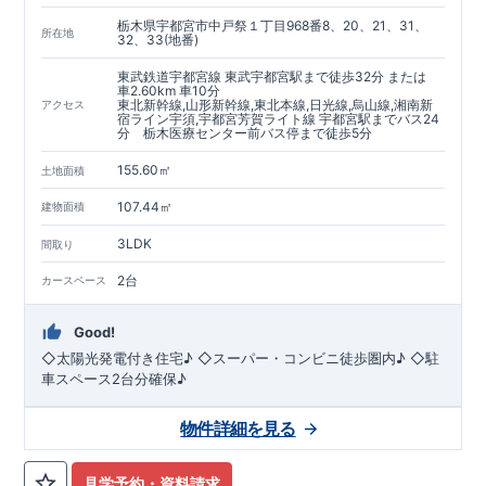
現地のご案内・資料請求 受付中
栃木県宇都宮市中戸祭１丁目968番8、20、21、31、
■完成済みにつき、
所在地
実際の建物・設備・間取りを
32、33(地番)
現地にてご確認いただけます。
まずはお気軽にお問い合わせください。
TEL
：
0120-44-1081
東武鉄道宇都宮線 東武宇都宮駅まで徒歩32分 または
​ ​
車2.60km 車10分
（
9:30
～
18:30
／火水曜休み）
東北新幹線,山形新幹線,東北本線,日光線,烏山線,湘南新
アクセス
スマートフォンで見やすい特設サイトはこちら
宿ライン宇須,宇都宮芳賀ライト線 宇都宮駅までバス24
https://www.e-blooming.com/bukken/60075024/
分 栃木医療センター前バス停まで徒歩5分
155.60㎡
土地面積
107.44㎡
建物面積
3LDK
間取り
2台
カースペース
Good!
◇太陽光発電付き住宅♪ ◇スーパー・コンビニ徒歩圏内♪ ◇駐
車スペース2台分確保♪
物件詳細を見る
見学予約・資料請求