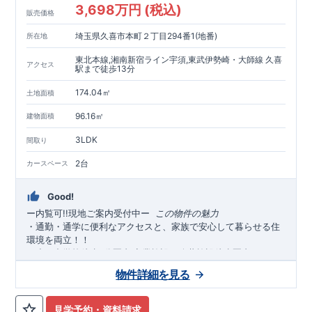
3,698万円 (税込)
販売価格
埼玉県久喜市本町２丁目294番1(地番)
所在地
東北本線,湘南新宿ライン宇須,東武伊勢崎・大師線 久喜
アクセス
駅まで徒歩13分
174.04㎡
土地面積
96.16㎡
建物面積
3LDK
間取り
2台
カースペース
Good!
ー内覧可!!現地ご案内受付中
ー
​ ​
この物件の魅力
・通勤・通学に便利なアクセスと、家族で安心して暮らせる住
環境を両立！！
・
小・中学校徒歩
分圏内
商業施設・公共施設徒歩圏内
にそろ
3
,
い、毎日の暮らしがスムーズに
生活利便性と家族で安心して暮
♪
物件詳細を見る
らせる住環境を両立
◎
・
カースペース
台確保
！ご夫婦それぞれの車利用や来客
並列２
時も安心。忙しい朝や雨の日もストレスなく出発・帰宅が可能
見学予約・資料請求