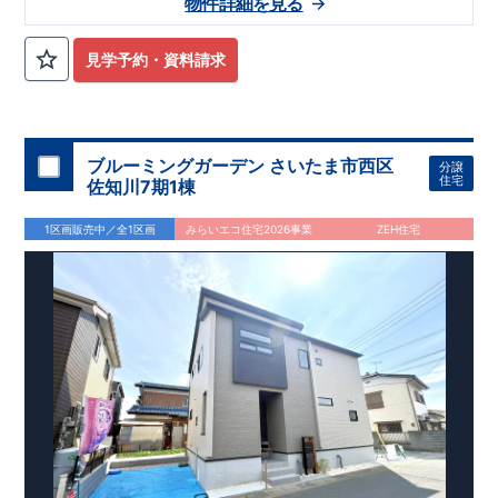
物件詳細を見る
評価しております！ ​ 【
建設
住宅性能評価】
​
第三者機
関
◆子育て環境良好！
により、建物完成までに
​
南小学校
計4回
まで徒歩4分、
の検査が行われます！
南中学校
​
まで徒
​ ◎こ
の住宅の評価
歩19分！
​
幼稚園、保育園までは
​
国が定めた
耐震等級で最高の３
徒歩15分
圏内！
を取得！
​
◆広々とし
地震
見学予約・資料請求
に強い
た敷地！
住宅です！
​
敷地は
​
52坪超
冬は暖かく夏は涼しくて快適♪ 省エネに
！
​
LDKは
18帖
！
​
4
LDK
の間取りプ
優れた
ラン採用！
断熱等性能５
​
​◆こだわりの内装！
を取得！
​ ​
​
その他項目も評価を受けてお
2階洋室のうち一室は
開放
り、
的な勾配天井
性能に特化した
！
​
全居室
住宅です！
クローゼット付き！ ​ リビングはお
​
しゃれな
折上天井
♪
​
​◆充実した設備！
​
雨の日でも洗濯物が
干せる
室内物干し
​
浴室乾燥暖房機
付き！
​
食洗機
付きシス
ブルーミングガーデン さいたま市西区
分譲
テムキッチン！
​
平日、休日 時間帯問わずご案内可能です！
​
住宅
佐知川7期1棟
お気軽にお問い合わせください！
​
【お問い合わせ】TEL：
048-
710-5571
(営業時間 9:30～18:30 火水定休日)
1区画販売中／全1区画
みらいエコ住宅2026事業
ZEH住宅