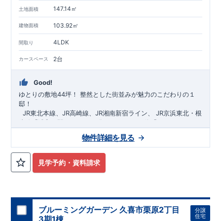
147.14㎡
土地面積
103.92㎡
建物面積
4LDK
間取り
2台
カースペース
Good!
ゆとりの敷地44坪！
​
整然とした街並みが魅力のこだわりの１
邸！
​ ​ ​
JR東北本線、JR高崎線、
JR湘南新宿ライン、
JR京浜東北・根
岸線「
浦和
」駅までバス36
分
バス停「
やつしまニュー
タウン
」まで徒歩6
分
​ ​
JR京浜東北・根岸線
「
北浦和
」駅までバ
物件詳細を見る
ス29
​◆子育て環境良好！
分
​
大久保小学校
バス停
まで徒歩12分、
「
大久保支所
大久保
」まで徒歩
中学
12分​
校
まで徒歩12分！
​
​◆設計・建設性能評価ｗ取得！
​
幼稚園、保育園までは
​
◎性能評価とは
徒歩20分
圏内！
​​
【
​
◆
設
計
広々とした敷地！
住宅性能評価】
​
​
敷地は
建物設計段階で、国が定めた
44坪超
！
​
LDKは
18
帖
！
​
第三者機
4LDK
の
見学予約・資料請求
関
間取りプラン採用！
が評価しております！ ​ 【
​
​◆こだわりの内装！
建設
住宅性能評価】
​
2階洋室のうち一
​
第三
者機関
室は
開放的な勾配天井
により、建物完成までに
！
​
全居室
計4回
クローゼット付き！ ​ リビ
の検査が行われます！
​
​
◎この住宅の評価
ングはおしゃれな
​
折上天井
国が定めた
♪
​
​◆充実した設備！
耐震等級で最高の３
​
雨の日でも
を取得！
地震に強い
洗濯物が干せる
住宅です！
室内物干し
​
冬は暖かく夏は涼しくて快適♪ 省エ
​
浴室乾燥暖房機
付き！
​
食洗機
ネに優れた
付きシステムキッチン！
断熱等性能５
を取得！
​ ​
平日、休日 時間帯問わずご案内可
​ ​
その他項目も評価を受け
ブルーミングガーデン 久喜市栗原2丁目
分譲
ており、
能です！
性能に特化した
​
お気軽にお問い合わせください！
住宅です！
​
【お問い合わせ】
住宅
3期1棟