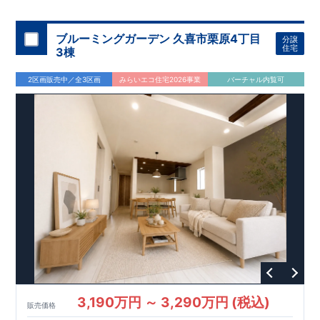
お電話なら素早くご相談等の日程調整が可能です
の住宅の評価
で徒歩14分！
​
​
国が定めた
幼稚園、保育園までは
耐震等級で最高の３
徒歩18分
圏内！
を取得！
​
◆広々
地震
【
TEL
：
0120-0038-63
】 （
9:30
～
18:30
火曜、水曜休み）
に強い
とした敷地！
住宅です！
​
敷地は
​
冬は暖かく夏は涼しくて快適♪ 省エネに
45～46坪超
！
​
LDKは
16～17
帖
！
​
​
資料請求したい！物件について知りたい！などお気軽にお問合
優れた
3（4）
断熱等性能５
LDK～4（5）LDK
を取得！
の間取りプラン採用！
​ ​
その他項目も評価を受けてお
​
​◆こだわりの
ブルーミングガーデン 久喜市栗原4丁目
分譲
せくださいませ♪
り、
内装！
性能に特化した
​
2階洋室のうち一室は
住宅です！
開放的な勾配天井
！
​
全居室
ク
住宅
3棟
ローゼット付き！ ​ リビングはおしゃれな
折上天井
♪
​
​◆充実
した設備！
​
雨の日でも洗濯物が干せる
室内物干し
​
浴室乾
2区画販売中／全3区画
みらいエコ住宅2026事業
バーチャル内覧可
燥暖房機
付き！
​
食洗機
付きシステムキッチン！
​
平日、休
日 時間帯問わずご案内可能です！
​
お気軽にお問い合わせくだ
さい！
​
【お問い合わせ】TEL：
048-710-5571
(営業時間 9:30
～18:30 火水定休日)
3,190万円 ～ 3,290万円 (税込)
販売価格