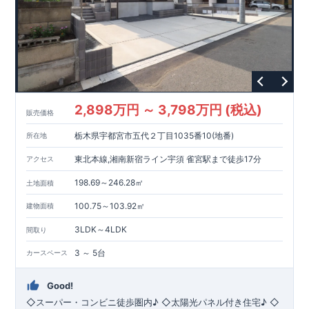
■
長期優良住宅
住宅ローン控除額の優遇、
固定資産税の減額期間
延長など
税制面でのメリットが受けられます。
■
耐震等級
３
＋
制震ダンパー
建築基準法の
1.5
倍の耐震性。
地震保
険の割引（最大
50
％）対象です。
現地のご案内・資料請求 受付中
■
現地での立地確認や、
完成イメージ・建物仕様について
ご説明が可能です。
まずはお気軽にお問い合わせください。
TEL
：
0120-44-1081
（
9:30
～
18:30
／火水曜休み）
2,898万円 ～ 3,798万円 (税込)
販売価格
栃木県宇都宮市五代２丁目1035番10(地番)
所在地
東北本線,湘南新宿ライン宇須 雀宮駅まで徒歩17分
アクセス
198.69～246.28㎡
土地面積
100.75～103.92㎡
建物面積
3LDK～4LDK
間取り
3 ～ 5台
カースペース
Good!
◇スーパー・コンビニ徒歩圏内♪ ◇太陽光パネル付き住宅♪ ◇