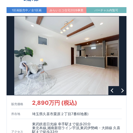
TEL：
048-710-5571
(営業時間 9:30～18:30 火水定休日)
1区画販売中／全1区画
みらいエコ住宅2026事業
バーチャル内覧可
2,890万円 (税込)
販売価格
埼玉県久喜市栗原２丁目7番6(地番)
所在地
東武鉄道日光線 幸手駅まで徒歩20分
東北本線,湘南新宿ライン宇須,東武伊勢崎・大師線 久喜
駅まで徒歩33分
アクセス