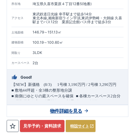
埼玉県久喜市栗原４丁目12番5(地番)
所在地
東武鉄道日光線 幸手駅まで徒歩14分
東北本線,湘南新宿ライン宇須,東武伊勢崎・大師線 久喜
アクセス
駅までバス12分 栗原記念館バス停まで徒歩3分
146.79～151.13㎡
土地面積
100.19～100.60㎡
建物面積
3LDK
間取り
2台
カースペース
Good!
【
NEW
】新価格
(8/3)
1
号棟
3,190
万円
/ 2
号棟
3,290
万円
■
敷地
44
坪超・全
3
棟の整形地分譲
​ ​
​ ​
■
南側にゆとりの庭スペースを確保
■
各棟カースペース
2
台分
＜
長期優良住宅／耐震等級３・制震ダンパー採用＞
​ ​
​ ​
バス便利用で２駅利用可能
【東武日光線「
幸手
」駅 徒歩
14
物件詳細を見る
​ ​
​
分】
【
JR
東北本線「
久喜
」駅バス
12
分／
バス停「栗原記念
館」徒歩
3
分】
6.0m
北側幅員
道路に面した、
南北に伸びるゆとりある整形
見学予約・資料請求
特設サイト
地。