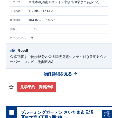
東北本線,湘南新宿ライン宇須 雀宮駅まで徒歩15分
アクセス
を含めお客様に帰属します。
117.38～117.41㎡
土地面積
現地のご案内・資料請求 受付中
■完成済みにつき、
104.87～105.57㎡
建物面積
実際の建物・設備・間取りを
現地にてご確認いただけます。
まずはお気軽にお問い合わせください。
3LDK
間取り
TEL
：
0120-44-1081
（
9:30
～
18:30
／火水曜休み）
2台
カースペース
Good!
◇雀宮駅まで徒歩15分♪ ◇太陽光発電システム付き住宅♪ ◇ス
ーパー・コンビニ徒歩圏内♪
物件詳細を見る
見学予約・資料請求
ブルーミングガーデン さいたま市見沼
分譲
住宅
区東大宮3丁目3期1棟