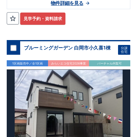
■
当社こだわりの空間アイディアをショート動画でご紹介して
物件詳細を見る
バス停「
​◆設計・建設性能評価ｗ取得！
中野林
」まで約6
分
​
​
◎性能評価とは
​​
【
設計
住
います。
ここをクリック
​
宅性能評価】
​
建物設計段階で、国が定めた
第三者機関
が
気になる！見たい！話を聞きたい！！
評価しております！ ​ 【
建設
住宅性能評価】
​
第三者機
見学予約・資料請求
大宮営業所へまずはお気軽にお電話ください♪
関
◆子育て環境良好！
により、建物完成までに
​
植水小学校
計4回
の検査が行われます！
まで徒歩21分、
植水中学校
​
​ ◎こ
ま
お電話なら素早くご相談等の日程調整が可能です
の住宅の評価
で徒歩6分！
​
​
国が定めた
幼稚園、保育園までは
耐震等級で最高の３
徒歩25分
圏内！
を取得！
​
◆広々
地震
【
TEL
：
0120-0038-63
】 （
9:30
～
18:30
火曜、水曜休み）
に強い
とした敷地！
住宅です！
​
敷地は
​
冬は暖かく夏は涼しくて快適♪ 省エネに
48坪超
！
​
LDKは
17帖
！
​
4
LDK
の間取
​
資料請求したい！物件について知りたい！などお気軽にお問合
優れた
りプラン採用！
断熱等性能５
​
​◆こだわりの内装！
を取得！
​ ​
その他項目も評価を受けてお
​
2階洋室のうち一室は
せくださいませ♪
り、
開放的な勾配天井
性能に特化した
！
住宅です！
​
全居室
クローゼット付き！ ​ リビング
​
ブルーミングガーデン 白岡市小久喜1棟
分譲
はおしゃれな
折上天井
♪
​
​◆充実した設備！
​
雨の日でも洗濯
住宅
物が干せる
室内物干し
​
浴室乾燥暖房機
付き！
​
食洗機
付き
システムキッチン！
​
平日、休日 時間帯問わずご案内可能で
1区画販売中／全1区画
みらいエコ住宅2026事業
バーチャル内覧可
す！
​
お気軽にお問い合わせください！
​
【お問い合わせ】TEL：
048-710-5571
(営業時間 9:30～18:30 火水定休日)