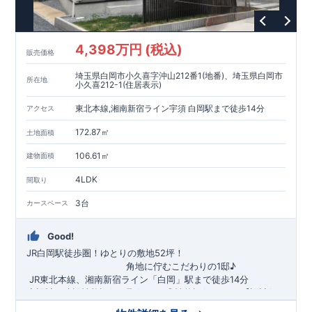
4,398万円 (税込)
販売価格
埼玉県白岡市小久喜字沖山212番1(地番)、埼玉県白岡市
所在地
小久喜212-1(住居表示)
東北本線,湘南新宿ライン宇須 白岡駅まで徒歩14分
アクセス
172.87㎡
土地面積
106.61㎡
建物面積
4LDK
間取り
3台
カースペース
Good!
JR白岡駅徒歩圏！
ゆとりの敷地52坪！
​
角地に佇むこだわりの1邸♪
​ ​
JR東北本線、湘南新宿ライン
「
白岡
」駅まで徒歩14
分
​
​◆設計・建設性能評価ｗ取得！
​
◎性能評価とは
​​
【
設計
住
宅性能評価】
​
建物設計段階で、国が定めた
第三者機関
が