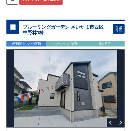
です♪
・
東北本線・東武伊勢崎線
「久喜」
駅まで徒歩
分の
駅徒歩
JR
13
圏内・２路線利用可能
通勤・通学に便利な、駅チカの好立
◎
地！毎日の移動がスムーズになる、暮らしやすい住環境です。
・
太陽光パネル標準装備
！家計にも環境にやさしくエコな暮ら
ブルーミングガーデン さいたま市西区
分譲
しが叶います！
住宅
中野林1棟
・
食洗器付き
システムキッチンで、毎日の家事負担を軽減！
・
折上天井・勾配天井を
採用し、奥行きと開放感ある空間を演
1区画販売中／全1区画
バーチャル内覧可
即入居可
出♪
アクセス
東北本線、東武伊勢崎線
「久喜」
駅まで自転車
分（
㎞）
JR
5
1,1
,
徒歩
分
13
ロケーション
・久喜小学校（徒歩
分）
2
・久喜中学校（徒歩
分）
3
・アイン久喜本町店（徒歩
分）
5
・セブンイレブン久喜本町１丁目店（徒歩
分）
5
東栄住宅ブルーミングガーデンのこだわりの家づくり
全棟自社一貫体制
もっと詳しく
◇誰が、何をしたか。が明確だからこそ、お客様の安心に繋が
ります。
◇設計、施工、営業が互いに協力しあい、最良のプランを提供
いたします。