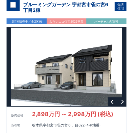
教育・公園・買物が徒歩圏内
ブルーミングガーデン 宇都宮市雀の宮6
分譲
■
小学校徒歩
10
分・中学校徒歩
7
分、
幼稚園徒歩
8
分・保育園徒歩５
住宅
丁目2棟
分
■
本郷児童公園 徒歩２分
2区画販売中／全2区画
みらいエコ住宅2026事業
バーチャル内覧可
■
買物施設
・セブンイレブン 徒歩
4
分
・マルエツ 徒歩
5
分・ダ
イソー 徒歩
5
分等
間取りのポイント
■ ホテルライクで実用的な洗面スペース
（
オープンサニタリー
irodori
／詳細ページへ）
■
可変型プランの主寝室＋
WIC
主寝室にはウォークインクローゼッ
トを設置。
将来、間仕切り壁（有償）を設けることで、
プラス
1
室として使える可変型の間取りです。
家計にやさしい住宅性能
■
長期優良住宅
住宅ローン控除額の優遇、
固定資産税の減額期間延長など
税制
面でのメリットが受けられます。
■
耐震等級
３
＋
制震ダンパー
建築基準法の
1.5
倍の耐震性。
地
震保険の割引（最大
50
％）対象です。
2,898万円 ～ 2,998万円 (税込)
販売価格
太陽光発電 標準搭載
栃木県宇都宮市雀の宮６丁目622-44(地番)
所在地
月額サービス料０円
自家消費分は
。
※
サービス期間（
10
年間）
中の売電収入は事業者に帰属しますが、
契約満了後は売電収入