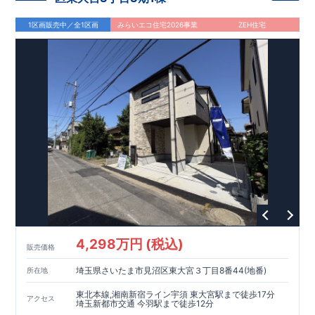
1区画販売中／全1区画
みらいエコ住宅2026事業
ZEH住宅
4,298万円 (税込)
販売価格
埼玉県さいたま市見沼区東大宮３丁目8番44(地番)
所在地
東北本線,湘南新宿ライン宇須 東大宮駅まで徒歩17分
アクセス
埼玉新都市交通 今羽駅まで徒歩12分