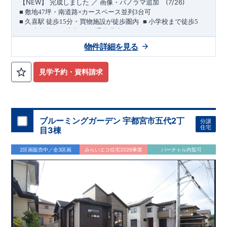
NEW
】 完成しました ／ 画像・パノラマ追加
(7/26)
【
◇
最大
60
年間の品質保証
、お引渡し後
最大
10
回の無料定期点検
■
敷地
47
坪・南道路×カースペース並列
3
台可
を実施
​ ​
■
久喜駅 徒歩
15
分・買物施設が徒歩圏内
■
小学校まで徒歩
5
◇お引渡しからが本当のお付き合いだと考え、アフターサービ
分・中学校まで徒歩
2
分の通学環境
スを外部の業者に委託せず、東栄住宅グループ「東栄ホームサ
（長期優良住宅／耐震等級３・制震ダンパー採用）
物件詳細を見る
ービス株式会社」にて責任をもって対応いたします。
​
久喜駅まで徒歩
15
分。
徒歩圏には買物施設が揃う、利便性の
■
当社こだわりの空間アイディアをショート動画でご紹介して
ある立地です。
南側前面道路は幅員約
7.8m
。
陽当たりを確保し
います。
ここをクリック
​
つつ、お車の出し入れにも配慮された配置計画です。
敷地面積
見学予約・資料請求
気になる！見たい！話を聞きたい！！
■
小学校徒歩
は約
47
坪、カースペース並列
5
分。教育施設が身近な安心の環境
3
台を確保した
久喜小学校 徒歩
ゆとりある住まい
5
分
大宮営業所へまずはお気軽にお電話ください♪
です。
久喜中学校 徒歩
2
分
お電話なら素早くご相談等の日程調整が可能です
■ 買物施設が徒歩圏内に充実
久喜キラリ直売館 徒歩
3
分
ドラッ
【
TEL
：
0120-0038-63
】 （
9:30
～
18:30
火曜、水曜休み）
グストアセキ 徒歩
4
分
セブンイレブン 徒歩
6
分 ほか
​
資料請求したい！物件について知りたい！などお気軽にお問合
間取りのポイント
ブルーミングガーデン 宇都宮市五代2丁
分譲
せくださいませ♪
■
可変型プランの主寝室
将来、間仕切り壁（有償）を設けること
住宅
目3棟
で、
＋
1
室として使える可変型プランを採用しています。
■
キッチン横には可動棚付きパントリー
2区画販売中／全3区画
みらいエコ住宅2026事業
バーチャル内覧可
■
収納庫を備えた、ゆとりある洗面スペース
住宅設備のポイント
月額サービス料０円
■
太陽光発電 標準搭載
自家消費分は
。
※
サー
ビス期間（
10
年間）中の売電収入は事業者に帰属しますが、
契
約満了後は売電収入を含めお客様に帰属します。
■
ホテルライクで実用的な洗面スペース
（
オープンサニタリー
irodori
／詳細ページへ）
家計にやさしい住宅性能