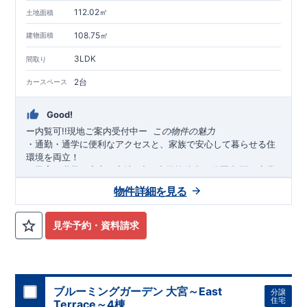
112.02㎡
土地面積
108.75㎡
建物面積
3LDK
間取り
2台
カースペース
Good!
ー内覧可!!現地ご案内受付中
ー
​​
この物件の魅力
・通勤・通学に便利なアクセスと、家族で安心して暮らせる住
環境を両立！
・子育て世帯も安心の立地♪
小・中学校徒歩
分圏内
駅・商業
10
,
施設・公共施設徒歩圏内
にそろい、毎日の暮らしがスムーズに
物件詳細を見る
♪
・スーパー徒歩
分
ドラックストア・コンビニも徒歩
分圏内
。
4
,
6
忙しい毎日を支える、充実の生活利便性
◎
見学予約・資料請求
・落ち着いた印象の外観デザインを採用。
広々
帖以上＋
LDK17
上部吹抜のある明るく開放的なリビング
は、家族が集まる自然
と心地良い空間です。
全居室収納付き「
（
）
＋カースペ
3
4
LDK
ース２台」
・陽当たり良好地
のゆとりある間取りを実現しました♪
♪あたたかな陽光に包まれる、心地よいすま
いです。
ブルーミングガーデン 大宮～East
分譲
・
太陽光パネル搭載
！家計にも環境にやさしくエコな暮らし♪
住宅
Terrace～4棟