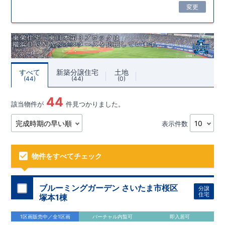
変更
すべて
新築分譲住宅
土地
44
44
0
44
該当物件が
件見つかりました。
表示件数
物件をすべてチェック
ブルーミングガーデン さいたま市桜区
分譲
住宅
塚本1棟
1区画販売中／全1区画
バーチャル内覧可
即入居可