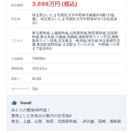
3,698万円 (税込)
◇不要な中間マージンを抑えることで、コストダウンに努めて
販売価格
います。
埼玉県さいたま市西区大字中野林字條敷819番12(地
耐震等級
3
取得
もっと詳しく
番)、埼玉県さいたま市西区大字中野林819-12(住居表
所在地
◇国が定めた耐震等級で最高の
3
を取得建築基準法で定められ
示)
た、｢数百年に一度発生する地震に対して、倒壊、崩壊しな
東北新幹線,上越新幹線,山形新幹線,秋田新幹線,北陸新
い。｣という基準から、さらに
1.5
倍の耐震力を達成していま
幹線,東北本線,川越線,高崎線,湘南新宿ライン宇須,湘南
す。
安心の長期優良住宅！
もっと詳しく
新宿ライン高海,京浜東北・根岸線,埼京線,埼玉新都市交
アクセス
通,東武鉄道野田線 大宮駅までバス21分 中野林バス停
◇東栄住宅は、全
7
つの技術基準のうち、
4
つの最高等級を取得
まで徒歩6分
◇
長期優良住宅
とは、｢良い家を作って、きちんと手入れをし
て、長く大切に使う｣ことを目的とした認定制度。住宅ローン減
159.69㎡
土地面積
税、固定資産税などの税制優遇を受けられるだけでなく、中古
市場でも、長期優良住宅が有利に働きます。
住宅性能評価ダブル取得！
もっと詳しく
103.03㎡
建物面積
◇
設計住宅性能評価
：建物設計段階で、国が認めた第三機関が
4LDK
評価しております。
間取り
◇
建設住宅性能評価
：評価を受けた図面通りに施工されている
3台
カースペース
か、建設までに計
4
回チェックが行われます。図面や書類上だ
けでなく、「現場の施工状況」を検査した上で、品質を保証し
ております
アフターサポート
もっと詳しく
Good!
◇
最大
60
年間の品質保証
、お引渡し後
最大
10
回の無料定期点検
ゆとりの敷地48坪超！
を実施
整然とした街並みが魅力の住宅地♪
​
◇お引渡しからが本当のお付き合いだと考え、アフターサービ
東北、上越、山形、秋田、北陸新幹線、
​
JR川越、高崎、湘南新
スを外部の業者に委託せず、東栄住宅グループ「東栄ホームサ
宿、京浜東北、埼京線、
​
ニューシャトル、東武アーバンパーク
ービス株式会社」にて責任をもって対応いたします。
「
大宮
」駅までバス21
分
​