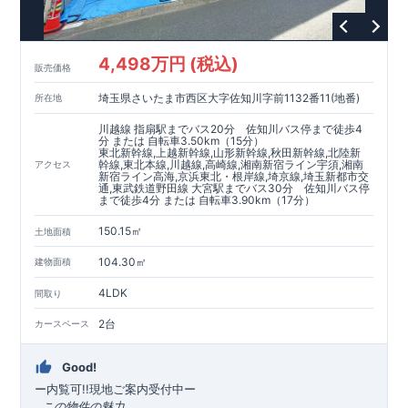
4,498万円 (税込)
販売価格
埼玉県さいたま市西区大字佐知川字前1132番11(地番)
所在地
川越線 指扇駅までバス20分 佐知川バス停まで徒歩4
分 または 自転車3.50km（15分）
東北新幹線,上越新幹線,山形新幹線,秋田新幹線,北陸新
幹線,東北本線,川越線,高崎線,湘南新宿ライン宇須,湘南
アクセス
新宿ライン高海,京浜東北・根岸線,埼京線,埼玉新都市交
通,東武鉄道野田線 大宮駅までバス30分 佐知川バス停
まで徒歩4分 または 自転車3.90km（17分）
150.15㎡
土地面積
104.30㎡
建物面積
4LDK
間取り
2台
カースペース
Good!
ー内覧可!!現地ご案内受付中
ー
​ ​
この物件の魅力