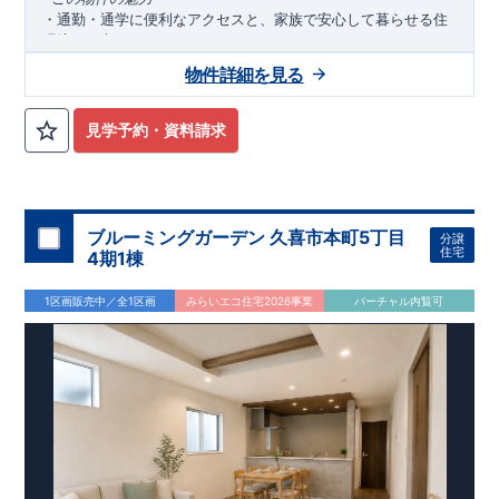
・通勤・通学に便利なアクセスと、家族で安心して暮らせる住
環境を両立！！
・行先にあわせて選べる、
路線利用可能な
暮らし♪便利なバス
2
物件詳細を見る
便充実♪
・
商業施設・公共施設徒歩圏内
にそろい、毎日の暮らしがスム
ーズに♪
見学予約・資料請求
・
敷地面積４５坪の陽当たり良好地
♪明るく心地よい住宅環境
実現！
・
食洗器付き
システムキッチンで、毎日の家事負担を軽減！
・
折上天井を
採用し、奥行きと開放感ある空間を演出♪
・
オープンサニタリー
採用！洗練されたデザイン＋清潔
irodori
ブルーミングガーデン 久喜市本町5丁目
分譲
感を保ちやすい
フルフラットカウンター
住宅
4期1棟
アクセス
・「指扇」
駅まで自転車１５分
バス
分
,
20
1区画販売中／全1区画
みらいエコ住宅2026事業
バーチャル内覧可
・
「大宮」
駅
まで自転車徒歩
分
バス３０分バス停
「佐知川」
17
,
徒歩４分
ロケーション
・大宮西小学校（徒歩
分）
11
・馬宮中学校（徒歩
分）
7
・マルエツ佐知川店（徒歩
分）
3
・ウエルシアさいたま佐知川店（徒歩
分）
7
・まえかわ歯科クリニック（徒歩
分）
3
東栄住宅ブルーミングガーデンのこだわりの家づくり