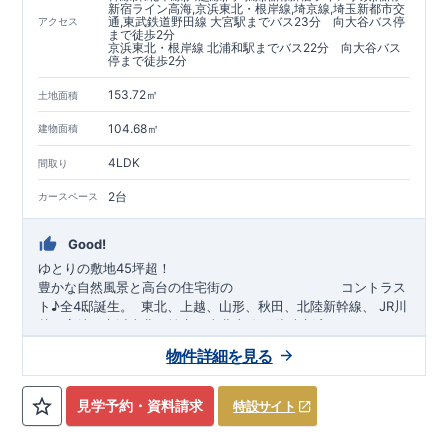
新宿ライン高海,京浜東北・根岸線,埼京線,埼玉新都市交
た、｢数百年に一度発生する地震に対して、倒壊、崩壊しな
通,東武鉄道野田線 大宮駅までバス23分 向大谷バス停
アクセス
まで徒歩2分
い。｣という基準から、さらに
1.5
倍の耐震力を達成していま
京浜東北・根岸線 北浦和駅までバス22分 向大谷バス
す。
安心の長期優良住宅！
もっと詳しく
停まで徒歩2分
◇東栄住宅は、全
7
つの技術基準のうち、
4
つの最高等級を取得
◇
長期優良住宅
とは、｢良い家を作って、きちんと手入れをし
153.72㎡
土地面積
て、長く大切に使う｣ことを目的とした認定制度。住宅ローン減
104.68㎡
建物面積
税、固定資産税などの税制優遇を受けられるだけでなく、中古
市場でも、長期優良住宅が有利に働きます。
住宅性能評価ダブル取得！
もっと詳しく
4LDK
間取り
◇
設計住宅性能評価
：建物設計段階で、国が認めた第三機関が
評価しております。
2台
カースペース
◇
建設住宅性能評価
：評価を受けた図面通りに施工されている
か、建設までに計
4
回チェックが行われます。図面や書類上だ
Good!
けでなく、「現場の施工状況」を検査した上で、品質を保証し
ております
アフターサポート
もっと詳しく
ゆとりの敷地45坪超！
◇
最大
60
年間の品質保証
、お引渡し後
最大
10
回の無料定期点検
豊かな自然風景と高台の住宅街の
​
コントラス
を実施
ト♪全4邸誕生。
​​
東北、上越、
山形、
秋田、北陸新幹線、
​
J
R川
◇お引渡しからが本当のお付き合いだと考え、アフターサービ
越、高崎、京浜東北、埼京
、
東北本線、
湘南新宿ライン、
ニュ
スを外部の業者に委託せず、東栄住宅グループ「東栄ホームサ
ーシャトル、
​ ​
JR京浜東北・根岸線「
​
東武アーバンパークライン
北浦和
」駅までバス22
「
大宮
分
」駅までバス23
​
バ
物件詳細を見る
ービス株式会社」にて責任をもって対応いたします。
分
ス停
​
「
向大谷
」まで徒歩
2分
自転車約19分
■
当社こだわりの空間アイディアをショート動画でご紹介して
​◆設計・建設性能評価ｗ取得！
​
◎性能評価とは
​​
【
設計
住
います。
ここをクリック
​
宅性能評価】
​
建物設計段階で、国が定めた
第三者機関
が
見学予約・資料請求
特設サイト
気になる！見たい！話を聞きたい！！
評価しております！ ​ 【
建設
住宅性能評価】
​
第三者機
大宮営業所へまずはお気軽にお電話ください♪
関
​◆子育て環境良好！
により、建物完成までに
​
大谷小学校
計4回
の検査が行われます！
まで徒歩9分、
大谷中学校
​
​ ◎こ
ま