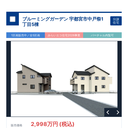
44
坪超
南側には約
5.9m
の庭スペース
敷地面積は各棟
。
を設
け、
陽当たりと開放感に配慮した配置計画です。
■
買物施設が徒歩
10
分圏内に充実
・主要買物施設 徒歩
9
分～
10
ブルーミングガーデン 宇都宮市中戸祭1
分譲
分圏内
（セブンイレブン・エコス
TAIRAYA
・
DAISO
他）
住宅
丁目5棟
■
公園まで徒歩
3
分
1区画販売中／全5区画
みらいエコ住宅2026事業
バーチャル内覧可
間取りのポイント
■
主寝室は将来仕切れる可変型設計（有償）
■ 1
号棟・
3
号棟
17
帖
LDK
＋ 洋風フチなし畳仕様
タタミコーナ
ー（約
2.5
帖）
■ 2
号棟
キッチン裏手にパントリーを配置。
食品ストックや調
理家電の収納に便利です。
設備のポイント
■
太陽光発電（フラットプラン）採用
■ ホテルライクで実用的
な洗面スペース
（
オープンサニタリーirodori
／詳細ページへ）
家計にやさしい住宅性能
■
長期優良住宅
住宅ローン控除額の優遇、
固定資産税の減額期間延長など
税制
面でのメリットが受けられます。
■
耐震等級
３
＋
制震ダンパー
建築基準法の
1.5
倍の耐震性。
地
震保険の割引（最大
50
％）対象です。
2,998万円 (税込)
販売価格