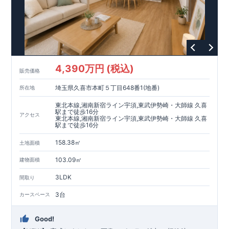
全棟自社一貫体制
もっと詳しく
◇誰が、何をしたか。が明確だからこそ、お客様の安心に繋が
ります。
◇設計、施工、営業が互いに協力しあい、最良のプランを提供
いたします。
◇不要な中間マージンを抑えることで、コストダウンに努めて
4,390万円 (税込)
います。
販売価格
耐震等級
3
取得
もっと詳しく
埼玉県久喜市本町５丁目648番1(地番)
所在地
◇国が定めた耐震等級で最高の
3
を取得建築基準法で定められ
た、｢数百年に一度発生する地震に対して、倒壊、崩壊しな
東北本線,湘南新宿ライン宇須,東武伊勢崎・大師線 久喜
い。｣という基準から、さらに
1.5
倍の耐震力を達成していま
駅まで徒歩16分
アクセス
東北本線,湘南新宿ライン宇須,東武伊勢崎・大師線 久喜
す。
安心の長期優良住宅！
もっと詳しく
駅まで徒歩16分
◇東栄住宅は、全
7
つの技術基準のうち、
4
つの最高等級を取得
◇
長期優良住宅
とは、｢良い家を作って、きちんと手入れをし
158.38㎡
土地面積
て、長く大切に使う｣ことを目的とした認定制度。住宅ローン減
税、固定資産税などの税制優遇を受けられるだけでなく、中古
103.09㎡
建物面積
市場でも、長期優良住宅が有利に働きます。
住宅性能評価ダブル取得！
もっと詳しく
3LDK
◇
設計住宅性能評価
：建物設計段階で、国が認めた第三機関が
間取り
評価しております。
3台
カースペース
◇
建設住宅性能評価
：評価を受けた図面通りに施工されている
か、建設までに計
4
回チェックが行われます。図面や書類上だ
けでなく、「現場の施工状況」を検査した上で、品質を保証し
Good!
ております
アフターサポート
もっと詳しく