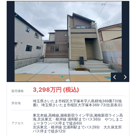
3,298万円 (税込)
販売価格
埼玉県さいたま市桜区大字塚本字八島耕地369番73(地
所在地
番)、埼玉県さいたま市桜区大字塚本369-73(住居表示)
東北本線,高崎線,湘南新宿ライン宇須,湘南新宿ライン高
海,京浜東北・根岸線 浦和駅までバス36分 やつしまニ
ュータウンバス停まで徒歩6分
アクセス
京浜東北・根岸線 北浦和駅までバス29分 大久保支所
バス停まで徒歩12分