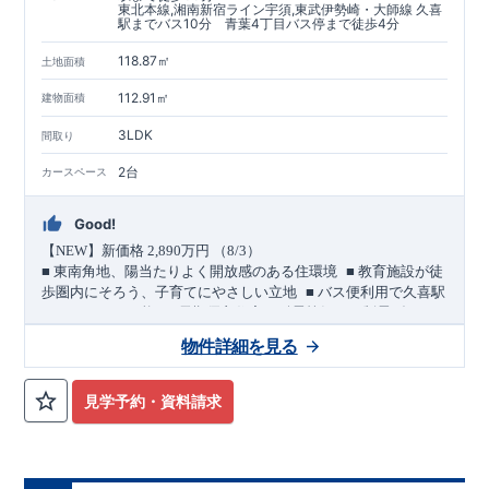
東北本線,湘南新宿ライン宇須,東武伊勢崎・大師線 久喜
駅までバス10分 青葉4丁目バス停まで徒歩4分
118.87㎡
土地面積
112.91㎡
建物面積
3LDK
間取り
2台
カースペース
Good!
【
NEW
】新価格
2,890
万円 （
8/3
）
​ ​
■
東南角地、陽当たりよく開放感のある住環境
■
教育施設が徒
​ ​
歩圏内にそろう、子育てにやさしい立地
■
バス便利用で久喜駅
​ ​
＜
へもアクセス可能
長期優良住宅／耐震等級３・制震ダンパ
ー採用＞
物件詳細を見る
敷地・駐車スペース
​
■
東側
4.0m
・南側
6.0m
道路に面した東南角地。
陽当たりのよ
い立地です。
見学予約・資料請求
​
■ カースペースは
2
台分を確保。
(
うちインナーガレージ
1
台
)
​ ​
バス便利用で２駅利用可能
幸手
20
久喜
東武日光線「
」駅 徒歩
分
JR
東北本線他「
」駅 バス
10
青葉
4
丁目
4
分
バス停「
」まで 徒歩
分