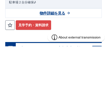
駐車場２台分確保♪
物件詳細を見る
見学予約・資料請求
ブルーミングガーデン 宇都宮市平松3丁
分譲
住宅
目2棟
2区画販売中／全2区画
バーチャル内覧可