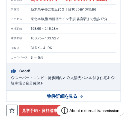
栃木県宇都宮市五代２丁目1035番10(地番)
所在地
東北本線,湘南新宿ライン宇須 雀宮駅まで徒歩17分
アクセス
198.69～246.28㎡
土地面積
100.75～103.92㎡
建物面積
3LDK～4LDK
間取り
3 ～ 5台
カースペース
Good!
◇スーパー・コンビニ徒歩圏内♪ ◇太陽光パネル付き住宅♪ ◇
駐車場２台分確保♪
物件詳細を見る
見学予約・資料請求