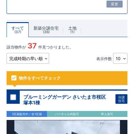
変更
すべて
新築分譲住宅
土地
37
36
1
37
該当物件が
件見つかりました。
表示件数
物件をすべてチェック
ブルーミングガーデン さいたま市桜区
分譲
住宅
塚本1棟
1区画販売中／全1区画
バーチャル内覧可
即入居可