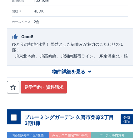
103.92㎡
建物面積
4LDK
間取り
2台
カースペース
Good!
ゆとりの敷地44坪！
​
整然とした街並みが魅力のこだわりの１
邸！
​ ​ ​
JR東北本線、JR高崎線、
JR湘南新宿ライン、
JR京浜東北・根
岸線「
浦和
」駅までバス36
分
バス停「
やつしまニュー
タウン
」まで徒歩6
分
​ ​
JR京浜東北・根岸線
「
北浦和
」駅までバ
物件詳細を見る
ス29
​◆子育て環境良好！
分
​
大久保小学校
バス停
まで徒歩12分、
「
大久保支所
大久保
」まで徒歩
中学
12分​
校
まで徒歩12分！
​
​◆設計・建設性能評価ｗ取得！
​
幼稚園、保育園までは
​
◎性能評価とは
徒歩20分
圏内！
​​
【
​
◆
設
計
広々とした敷地！
住宅性能評価】
​
​
敷地は
建物設計段階で、国が定めた
44坪超
！
​
LDKは
18
帖
！
​
第三者機
4LDK
の
見学予約・資料請求
関
間取りプラン採用！
が評価しております！ ​ 【
​
​◆こだわりの内装！
建設
住宅性能評価】
​
2階洋室のうち一
​
第三
者機関
室は
開放的な勾配天井
により、建物完成までに
！
​
全居室
計4回
クローゼット付き！ ​ リビ
の検査が行われます！
​
​
◎この住宅の評価
ングはおしゃれな
​
折上天井
国が定めた
♪
​
​◆充実した設備！
耐震等級で最高の３
​
雨の日でも
を取得！
地震に強い
洗濯物が干せる
住宅です！
室内物干し
​
冬は暖かく夏は涼しくて快適♪ 省エ
​
浴室乾燥暖房機
付き！
​
食洗機
ネに優れた
付きシステムキッチン！
断熱等性能５
を取得！
​ ​
平日、休日 時間帯問わずご案内可
​ ​
その他項目も評価を受け
ブルーミングガーデン 久喜市栗原2丁目
分譲
ており、
能です！
性能に特化した
​
お気軽にお問い合わせください！
住宅です！
​
【お問い合わせ】
住宅
3期1棟
TEL：
048-710-5571
(営業時間 9:30～18:30 火水定休日)
1区画販売中／全1区画
みらいエコ住宅2026事業
バーチャル内覧可