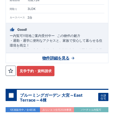
108.75㎡
建物面積
3LDK
間取り
2台
カースペース
Good!
ー内覧可!!現地ご案内受付中
ー
​​
この物件の魅力
・通勤・通学に便利なアクセスと、家族で安心して暮らせる住
環境を両立！
・子育て世帯も安心の立地♪
小・中学校徒歩
分圏内
駅・商業
10
,
施設・公共施設徒歩圏内
にそろい、毎日の暮らしがスムーズに
物件詳細を見る
♪
・スーパー徒歩
分
ドラックストア・コンビニも徒歩
分圏内
。
4
,
6
忙しい毎日を支える、充実の生活利便性
◎
見学予約・資料請求
・落ち着いた印象の外観デザインを採用。
広々
帖以上＋
LDK17
上部吹抜のある明るく開放的なリビング
は、家族が集まる自然
と心地良い空間です。
全居室収納付き「
（
）
＋カースペ
3
4
LDK
ース２台」
・陽当たり良好地
のゆとりある間取りを実現しました♪
♪あたたかな陽光に包まれる、心地よいすま
いです。
ブルーミングガーデン 大宮～East
分譲
・
太陽光パネル搭載
！家計にも環境にやさしくエコな暮らし♪
住宅
Terrace～4棟
・
食洗器付き
システムキッチンで、毎日の家事負担を軽減◎乾
燥までおまかせで、ゆとりの時間が生まれます♪
1区画販売中／全4区画
みらいエコ住宅2026事業
バーチャル内覧可
・
折上天井・勾配天井を
採用し、奥行きと開放感ある上質な空