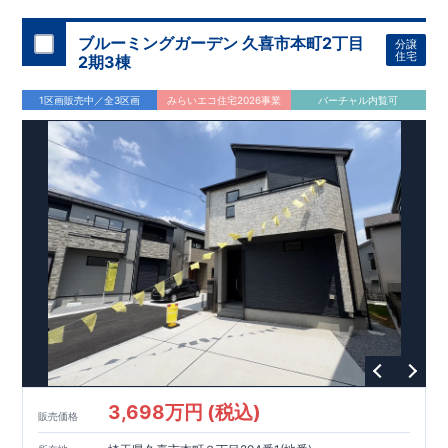
ブルーミングガーデン 久喜市本町2丁目
分譲
住宅
2期3棟
1区画販売中／全3区画
みらいエコ住宅2026事業
バーチャル内覧可
3,698万円 (税込)
販売価格