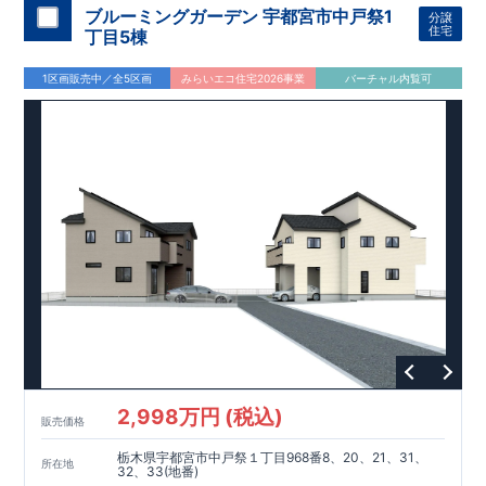
■
買物施設が徒歩
10
分圏内に充実
・主要買物施設 徒歩
9
分～
10
ブルーミングガーデン 宇都宮市中戸祭1
分譲
分圏内
（セブンイレブン・エコス
TAIRAYA
・
DAISO
他）
住宅
丁目5棟
■
公園まで徒歩
3
分
1区画販売中／全5区画
みらいエコ住宅2026事業
バーチャル内覧可
間取りのポイント
■
主寝室は将来仕切れる可変型設計（有償）
■ 1
号棟・
3
号棟
17
帖
LDK
＋ 洋風フチなし畳仕様
タタミコーナ
ー（約
2.5
帖）
■ 2
号棟
キッチン裏手にパントリーを配置。
食品ストックや調
理家電の収納に便利です。
設備のポイント
■
太陽光発電（フラットプラン）採用
■ ホテルライクで実用的
な洗面スペース
（
オープンサニタリーirodori
／詳細ページへ）
家計にやさしい住宅性能
■
長期優良住宅
住宅ローン控除額の優遇、
固定資産税の減額期間延長など
税制
面でのメリットが受けられます。
■
耐震等級
３
＋
制震ダンパー
建築基準法の
1.5
倍の耐震性。
地
震保険の割引（最大
50
％）対象です。
2,998万円 (税込)
販売価格
現地のご案内・資料請求 受付中
栃木県宇都宮市中戸祭１丁目968番8、20、21、31、
■完成済みにつき、
所在地
実際の建物・設備・間取りを
32、33(地番)
現地にてご確認いただけます。