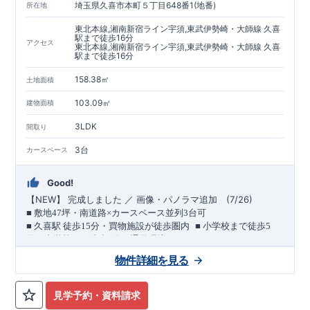
埼玉県久喜市本町５丁目648番1(地番)
所在地
◇国が定めた耐震等級で最高の
3
を取得建築基準法で定められ
た、｢数百年に一度発生する地震に対して、倒壊、崩壊しな
東北本線,湘南新宿ライン宇須,東武伊勢崎・大師線 久喜
い。｣という基準から、さらに
1.5
倍の耐震力を達成していま
駅まで徒歩16分
アクセス
東北本線,湘南新宿ライン宇須,東武伊勢崎・大師線 久喜
す。
安心の長期優良住宅！
もっと詳しく
駅まで徒歩16分
◇東栄住宅は、全
7
つの技術基準のうち、
4
つの最高等級を取得
◇
長期優良住宅
とは、｢良い家を作って、きちんと手入れをし
158.38㎡
土地面積
て、長く大切に使う｣ことを目的とした認定制度。住宅ローン減
税、固定資産税などの税制優遇を受けられるだけでなく、中古
103.09㎡
建物面積
市場でも、長期優良住宅が有利に働きます。
住宅性能評価ダブル取得！
もっと詳しく
3LDK
◇
設計住宅性能評価
：建物設計段階で、国が認めた第三機関が
間取り
評価しております。
3台
カースペース
◇
建設住宅性能評価
：評価を受けた図面通りに施工されている
か、建設までに計
4
回チェックが行われます。図面や書類上だ
けでなく、「現場の施工状況」を検査した上で、品質を保証し
Good!
ております
アフターサポート
もっと詳しく
NEW
】 完成しました ／ 画像・パノラマ追加
(7/26)
【
◇
最大
60
年間の品質保証
、お引渡し後
最大
10
回の無料定期点検
■
敷地
47
坪・南道路×カースペース並列
3
台可
を実施
​ ​
■
久喜駅 徒歩
15
分・買物施設が徒歩圏内
■
小学校まで徒歩
5
◇お引渡しからが本当のお付き合いだと考え、アフターサービ
分・中学校まで徒歩
2
分の通学環境
スを外部の業者に委託せず、東栄住宅グループ「東栄ホームサ
（長期優良住宅／耐震等級３・制震ダンパー採用）
物件詳細を見る
ービス株式会社」にて責任をもって対応いたします。
​
久喜駅まで徒歩
15
分。
徒歩圏には買物施設が揃う、利便性の
■
当社こだわりの空間アイディアをショート動画でご紹介して
ある立地です。
南側前面道路は幅員約
7.8m
。
陽当たりを確保し
います。
ここをクリック
​
つつ、お車の出し入れにも配慮された配置計画です。
敷地面積
見学予約・資料請求
気になる！見たい！話を聞きたい！！
■
小学校徒歩
は約
47
坪、カースペース並列
5
分。教育施設が身近な安心の環境
3
台を確保した
久喜小学校 徒歩
ゆとりある住まい
5
分