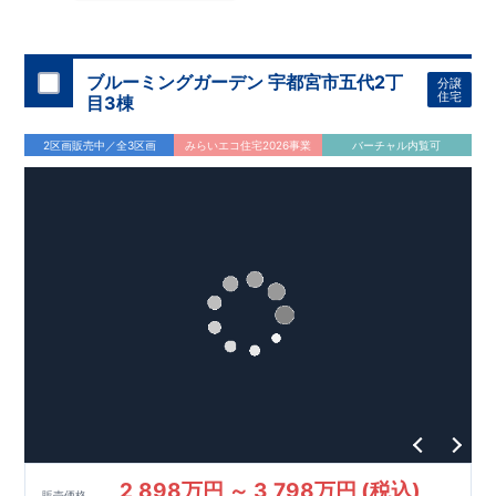
大宮営業所へまずはお気軽にお電話ください♪
です。
久喜中学校 徒歩
2
分
お電話なら素早くご相談等の日程調整が可能です
■ 買物施設が徒歩圏内に充実
久喜キラリ直売館 徒歩
3
分
ドラッ
【
TEL
：
0120-0038-63
】 （
9:30
～
18:30
火曜、水曜休み）
グストアセキ 徒歩
4
分
セブンイレブン 徒歩
6
分 ほか
​
資料請求したい！物件について知りたい！などお気軽にお問合
間取りのポイント
ブルーミングガーデン 宇都宮市五代2丁
分譲
せくださいませ♪
■
可変型プランの主寝室
将来、間仕切り壁（有償）を設けること
住宅
目3棟
で、
＋
1
室として使える可変型プランを採用しています。
■
キッチン横には可動棚付きパントリー
2区画販売中／全3区画
みらいエコ住宅2026事業
バーチャル内覧可
■
収納庫を備えた、ゆとりある洗面スペース
住宅設備のポイント
月額サービス料０円
■
太陽光発電 標準搭載
自家消費分は
。
※
サー
ビス期間（
10
年間）中の売電収入は事業者に帰属しますが、
契
約満了後は売電収入を含めお客様に帰属します。
■
ホテルライクで実用的な洗面スペース
（
オープンサニタリー
irodori
／詳細ページへ）
家計にやさしい住宅性能
■
長期優良住宅
住宅ローン控除額の優遇、
固定資産税の減額期間
延長など
税制面でのメリットが受けられます。
■
耐震等級
３
＋
制震ダンパー
建築基準法の
1.5
倍の耐震性。
地震保
険の割引（最大
50
％）対象です。
現地のご案内・資料請求 受付中
■
現地での立地確認や、
完成イメージ・建物仕様について
ご説明が可能です。
まずはお気軽にお問い合わせください。
TEL
：
0120-44-1081
（
9:30
～
18:30
／火水曜休み）
2,898万円 ～ 3,798万円 (税込)
販売価格