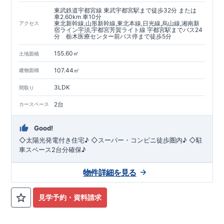
まずはお気軽にお問い合わせください。
TEL
：
0120-44-1081
東武鉄道宇都宮線 東武宇都宮駅まで徒歩32分 または
​ ​
車2.60km 車10分
（
9:30
～
18:30
／火水曜休み）
東北新幹線,山形新幹線,東北本線,日光線,烏山線,湘南新
アクセス
スマートフォンで見やすい特設サイトはこちら
宿ライン宇須,宇都宮芳賀ライト線 宇都宮駅までバス24
https://www.e-blooming.com/bukken/60075024/
分 栃木医療センター前バス停まで徒歩5分
155.60㎡
土地面積
107.44㎡
建物面積
3LDK
間取り
2台
カースペース
Good!
◇太陽光発電付き住宅♪ ◇スーパー・コンビニ徒歩圏内♪ ◇駐
車スペース2台分確保♪
物件詳細を見る
見学予約・資料請求