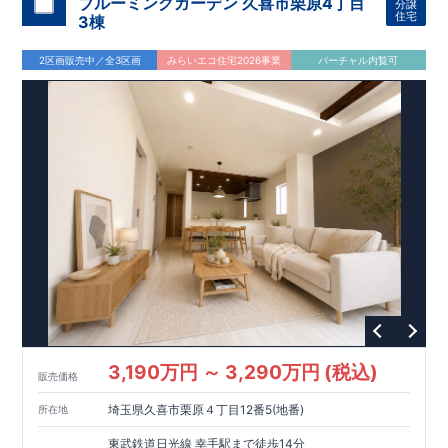
ブルーミングガーデン 久喜市栗原4丁目
分譲
せくださいませ♪
り、
内装！
性能に特化した
​
2階洋室のうち一室は
住宅です！
開放的な勾配天井
！
​
全居室
ク
住宅
3棟
ローゼット付き！ ​ リビングはおしゃれな
折上天井
♪
​
​◆充実
した設備！
​
雨の日でも洗濯物が干せる
室内物干し
​
浴室乾
2区画販売中／全3区画
みらいエコ住宅2026事業
バーチャル内覧可
燥暖房機
付き！
​
食洗機
付きシステムキッチン！
​
平日、休
日 時間帯問わずご案内可能です！
​
お気軽にお問い合わせくだ
さい！
​
【お問い合わせ】TEL：
048-710-5571
(営業時間 9:30
～18:30 火水定休日)
3,190万円 ～ 3,290万円 (税込)
販売価格
埼玉県久喜市栗原４丁目12番5(地番)
所在地
東武鉄道日光線 幸手駅まで徒歩14分