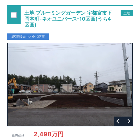
地！毎日の移動がスムーズになる、暮らしやすい住環境です。
・
太陽光パネル標準装備
！家計にも環境にやさしくエコな暮ら
土地 ブルーミングガーデン 宇都宮市下
土地
しが叶います！
岡本町-ネオユニバース-10区画(うち4
・
食洗器付き
システムキッチンで、毎日の家事負担を軽減！
区画)
・
折上天井・勾配天井を
採用し、奥行きと開放感ある空間を演
出♪
4区画販売中／全10区画
アクセス
東北本線、東武伊勢崎線
「久喜」
駅まで自転車
分（
㎞）
JR
5
1,1
,
徒歩
分
13
ロケーション
・久喜小学校（徒歩
分）
2
・久喜中学校（徒歩
分）
3
・アイン久喜本町店（徒歩
分）
5
・セブンイレブン久喜本町１丁目店（徒歩
分）
5
東栄住宅ブルーミングガーデンのこだわりの家づくり
全棟自社一貫体制
もっと詳しく
◇誰が、何をしたか。が明確だからこそ、お客様の安心に繋が
ります。
◇設計、施工、営業が互いに協力しあい、最良のプランを提供
いたします。
◇不要な中間マージンを抑えることで、コストダウンに努めて
2,498万円
販売価格
います。