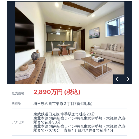
2,890万円 (税込)
販売価格
埼玉県久喜市栗原２丁目7番6(地番)
所在地
東武鉄道日光線 幸手駅まで徒歩20分
東北本線,湘南新宿ライン宇須,東武伊勢崎・大師線 久喜
駅まで徒歩33分
アクセス
東北本線,湘南新宿ライン宇須,東武伊勢崎・大師線 久喜
駅までバス10分 青葉4丁目バス停まで徒歩4分