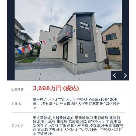
大宮営業所へまずはお気軽にお電話ください♪
お電話なら素早くご相談等の日程調整が可能です
【
TEL
：
0120-0038-63
】 （
9:30
～
18:30
火曜、水曜休み）
​
資料請求したい！物件について知りたい！などお気軽にお問合
せくださいませ♪
3,698万円 (税込)
販売価格
埼玉県さいたま市西区大字中野林字條敷819番12(地
番)、埼玉県さいたま市西区大字中野林819-12(住居表
所在地
示)
東北新幹線,上越新幹線,山形新幹線,秋田新幹線,北陸新
幹線,東北本線,川越線,高崎線,湘南新宿ライン宇須,湘南
新宿ライン高海,京浜東北・根岸線,埼京線,埼玉新都市交
アクセス
通,東武鉄道野田線 大宮駅までバス21分 中野林バス停
まで徒歩6分