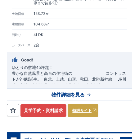
す。
安心の長期優良住宅！
もっと詳しく
停まで徒歩2分
◇東栄住宅は、全
7
つの技術基準のうち、
4
つの最高等級を取得
◇
長期優良住宅
とは、｢良い家を作って、きちんと手入れをし
153.72㎡
土地面積
て、長く大切に使う｣ことを目的とした認定制度。住宅ローン減
104.68㎡
建物面積
税、固定資産税などの税制優遇を受けられるだけでなく、中古
市場でも、長期優良住宅が有利に働きます。
住宅性能評価ダブル取得！
もっと詳しく
4LDK
間取り
◇
設計住宅性能評価
：建物設計段階で、国が認めた第三機関が
評価しております。
2台
カースペース
◇
建設住宅性能評価
：評価を受けた図面通りに施工されている
か、建設までに計
4
回チェックが行われます。図面や書類上だ
Good!
けでなく、「現場の施工状況」を検査した上で、品質を保証し
ております
アフターサポート
もっと詳しく
ゆとりの敷地45坪超！
◇
最大
60
年間の品質保証
、お引渡し後
最大
10
回の無料定期点検
豊かな自然風景と高台の住宅街の
​
コントラス
を実施
ト♪全4邸誕生。
​​
東北、上越、
山形、
秋田、北陸新幹線、
​
J
R川
◇お引渡しからが本当のお付き合いだと考え、アフターサービ
越、高崎、京浜東北、埼京
、
東北本線、
湘南新宿ライン、
ニュ
スを外部の業者に委託せず、東栄住宅グループ「東栄ホームサ
ーシャトル、
​ ​
JR京浜東北・根岸線「
​
東武アーバンパークライン
北浦和
」駅までバス22
「
大宮
分
」駅までバス23
​
バ
物件詳細を見る
ービス株式会社」にて責任をもって対応いたします。
分
ス停
​
「
向大谷
」まで徒歩
2分
自転車約19分
■
当社こだわりの空間アイディアをショート動画でご紹介して
​◆設計・建設性能評価ｗ取得！
​
◎性能評価とは
​​
【
設計
住
います。
ここをクリック
​
宅性能評価】
​
建物設計段階で、国が定めた
第三者機関
が
見学予約・資料請求
特設サイト
気になる！見たい！話を聞きたい！！
評価しております！ ​ 【
建設
住宅性能評価】
​
第三者機
大宮営業所へまずはお気軽にお電話ください♪
関
​◆子育て環境良好！
により、建物完成までに
​
大谷小学校
計4回
の検査が行われます！
まで徒歩9分、
大谷中学校
​
​ ◎こ
ま
お電話なら素早くご相談等の日程調整が可能です
の住宅の評価
で徒歩14分！
​
​
国が定めた
幼稚園、保育園までは
耐震等級で最高の３
徒歩18分
圏内！
を取得！
​
◆広々
地震
【
TEL
：
0120-0038-63
】 （
9:30
～
18:30
火曜、水曜休み）
に強い
とした敷地！
住宅です！
​
敷地は
​
冬は暖かく夏は涼しくて快適♪ 省エネに
45～46坪超
！
​
LDKは
16～17
帖
！
​
​
資料請求したい！物件について知りたい！などお気軽にお問合
優れた
3（4）
断熱等性能５
LDK～4（5）LDK
を取得！
の間取りプラン採用！
​ ​
その他項目も評価を受けてお
​
​◆こだわりの