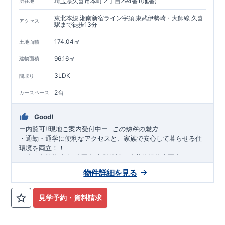
埼玉県久喜市本町２丁目294番1(地番)
所在地
東北本線,湘南新宿ライン宇須,東武伊勢崎・大師線 久喜
アクセス
駅まで徒歩13分
174.04㎡
土地面積
96.16㎡
建物面積
3LDK
間取り
2台
カースペース
Good!
ー内覧可!!現地ご案内受付中
ー
​ ​
この物件の魅力
・通勤・通学に便利なアクセスと、家族で安心して暮らせる住
環境を両立！！
・
小・中学校徒歩
分圏内
商業施設・公共施設徒歩圏内
にそろ
3
,
い、毎日の暮らしがスムーズに
生活利便性と家族で安心して暮
♪
物件詳細を見る
らせる住環境を両立
◎
・
カースペース
台確保
！ご夫婦それぞれの車利用や来客
並列２
時も安心。忙しい朝や雨の日もストレスなく出発・帰宅が可能
見学予約・資料請求
です♪
・
東北本線・東武伊勢崎線
「久喜」
駅まで徒歩
分の
駅徒歩
JR
13
圏内・２路線利用可能
通勤・通学に便利な、駅チカの好立
◎