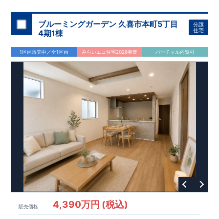
・
食洗器付き
システムキッチンで、毎日の家事負担を軽減！
・
折上天井を
採用し、奥行きと開放感ある空間を演出♪
・
オープンサニタリー
採用！洗練されたデザイン＋清潔
irodori
ブルーミングガーデン 久喜市本町5丁目
分譲
感を保ちやすい
フルフラットカウンター
住宅
4期1棟
アクセス
・「指扇」
駅まで自転車１５分
バス
分
,
20
1区画販売中／全1区画
みらいエコ住宅2026事業
バーチャル内覧可
・
「大宮」
駅
まで自転車徒歩
分
バス３０分バス停
「佐知川」
17
,
徒歩４分
ロケーション
・大宮西小学校（徒歩
分）
11
・馬宮中学校（徒歩
分）
7
・マルエツ佐知川店（徒歩
分）
3
・ウエルシアさいたま佐知川店（徒歩
分）
7
・まえかわ歯科クリニック（徒歩
分）
3
東栄住宅ブルーミングガーデンのこだわりの家づくり
全棟自社一貫体制
もっと詳しく
◇誰が、何をしたか。が明確だからこそ、お客様の安心に繋が
ります。
◇設計、施工、営業が互いに協力しあい、最良のプランを提供
いたします。
◇不要な中間マージンを抑えることで、コストダウンに努めて
4,390万円 (税込)
います。
販売価格
耐震等級
3
取得
もっと詳しく