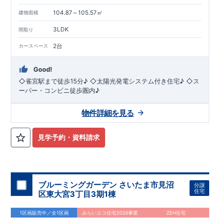
現地のご案内・資料請求 受付中
■完成済みにつき、
104.87～105.57㎡
建物面積
実際の建物・設備・間取りを
現地にてご確認いただけます。
まずはお気軽にお問い合わせください。
3LDK
間取り
TEL
：
0120-44-1081
（
9:30
～
18:30
／火水曜休み）
2台
カースペース
Good!
◇雀宮駅まで徒歩15分♪ ◇太陽光発電システム付き住宅♪ ◇ス
ーパー・コンビニ徒歩圏内♪
物件詳細を見る
見学予約・資料請求
ブルーミングガーデン さいたま市見沼
分譲
住宅
区東大宮3丁目3期1棟
1区画販売中／全1区画
みらいエコ住宅2026事業
ZEH住宅