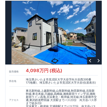
間を演出♪
アクセス
「今羽」
駅まで徒歩
分
自転車
分（
㎞）
12
,
5
1,2
「東大宮」
駅まで徒歩
分
自転車
分（
㎞）
17
,
7
1,4
ロケーション
・泰平小学校（徒歩
分）
6
・泰平中学校（徒歩
分）
10
・コモディイイダ東大宮店（徒歩
分）
4
・ウエルシア上尾原市店（
徒歩
分）
5
・ミニストップ上尾原市南店（徒歩
分）
6
東栄住宅ブルーミングガーデンのこだわりの家づくり
全棟自社一貫体制
もっと詳しく
◇誰が、何をしたか。が明確だからこそ、お客様の安心に繋が
ります。
4,098万円 (税込)
◇設計、施工、営業が互いに協力しあい、最良のプランを提供
販売価格
いたします。
埼玉県さいたま市見沼区大字大谷字向大谷西395番
◇不要な中間マージンを抑えることで、コストダウンに努めて
所在地
17(地番)、埼玉県さいたま市見沼区大字大谷(住居表示)
います。
耐震等級
3
取得
もっと詳しく
東北新幹線,上越新幹線,山形新幹線,秋田新幹線,北陸新
幹線,東北本線,川越線,高崎線,湘南新宿ライン宇須,湘南
◇国が定めた耐震等級で最高の
3
を取得建築基準法で定められ
新宿ライン高海,京浜東北・根岸線,埼京線,埼玉新都市交
た、｢数百年に一度発生する地震に対して、倒壊、崩壊しな
通,東武鉄道野田線 大宮駅までバス23分 向大谷バス停
アクセス
まで徒歩2分
い。｣という基準から、さらに
1.5
倍の耐震力を達成していま
京浜東北・根岸線 北浦和駅までバス22分 向大谷バス