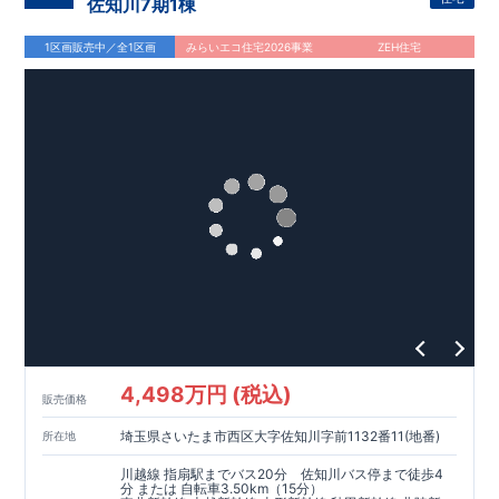
佐知川7期1棟
物が干せる
室内物干し
​
浴室乾燥暖房機
付き！
​
食洗機
付き
システムキッチン！
​
平日、休日 時間帯問わずご案内可能で
1区画販売中／全1区画
みらいエコ住宅2026事業
ZEH住宅
す！
​
お気軽にお問い合わせください！
​
【お問い合わせ】TEL：
048-710-5571
(営業時間 9:30～18:30 火水定休日)
4,498万円 (税込)
販売価格
埼玉県さいたま市西区大字佐知川字前1132番11(地番)
所在地
川越線 指扇駅までバス20分 佐知川バス停まで徒歩4
分 または 自転車3.50km（15分）