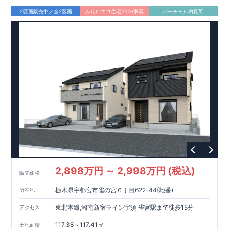
■
本郷児童公園 徒歩２分
2区画販売中／全2区画
みらいエコ住宅2026事業
バーチャル内覧可
■
買物施設
・セブンイレブン 徒歩
4
分
・マルエツ 徒歩
5
分・ダ
イソー 徒歩
5
分等
間取りのポイント
■ ホテルライクで実用的な洗面スペース
（
オープンサニタリー
irodori
／詳細ページへ）
■
可変型プランの主寝室＋
WIC
主寝室にはウォークインクローゼッ
トを設置。
将来、間仕切り壁（有償）を設けることで、
プラス
1
室として使える可変型の間取りです。
家計にやさしい住宅性能
■
長期優良住宅
住宅ローン控除額の優遇、
固定資産税の減額期間延長など
税制
面でのメリットが受けられます。
■
耐震等級
３
＋
制震ダンパー
建築基準法の
1.5
倍の耐震性。
地
震保険の割引（最大
50
％）対象です。
2,898万円 ～ 2,998万円 (税込)
販売価格
太陽光発電 標準搭載
栃木県宇都宮市雀の宮６丁目622-44(地番)
所在地
月額サービス料０円
自家消費分は
。
※
サービス期間（
10
年間）
中の売電収入は事業者に帰属しますが、
契約満了後は売電収入
東北本線,湘南新宿ライン宇須 雀宮駅まで徒歩15分
アクセス
を含めお客様に帰属します。
117.38～117.41㎡
土地面積