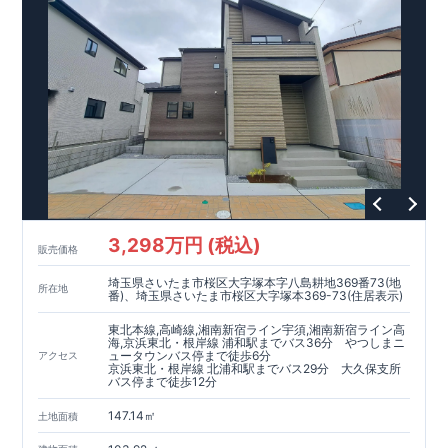
3,298万円 (税込)
販売価格
埼玉県さいたま市桜区大字塚本字八島耕地369番73(地
所在地
番)、埼玉県さいたま市桜区大字塚本369-73(住居表示)
東北本線,高崎線,湘南新宿ライン宇須,湘南新宿ライン高
海,京浜東北・根岸線 浦和駅までバス36分 やつしまニ
ュータウンバス停まで徒歩6分
アクセス
京浜東北・根岸線 北浦和駅までバス29分 大久保支所
バス停まで徒歩12分
147.14㎡
土地面積