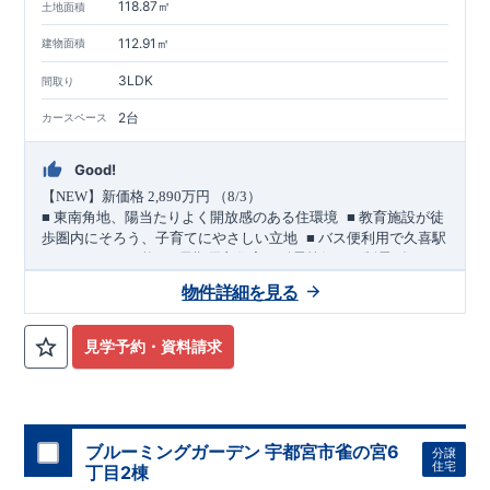
118.87㎡
土地面積
112.91㎡
建物面積
3LDK
間取り
2台
カースペース
Good!
【
NEW
】新価格
2,890
万円 （
8/3
）
​ ​
■
東南角地、陽当たりよく開放感のある住環境
■
教育施設が徒
​ ​
歩圏内にそろう、子育てにやさしい立地
■
バス便利用で久喜駅
​ ​
＜
へもアクセス可能
長期優良住宅／耐震等級３・制震ダンパ
ー採用＞
物件詳細を見る
敷地・駐車スペース
​
■
東側
4.0m
・南側
6.0m
道路に面した東南角地。
陽当たりのよ
い立地です。
見学予約・資料請求
​
■ カースペースは
2
台分を確保。
(
うちインナーガレージ
1
台
)
​ ​
バス便利用で２駅利用可能
幸手
20
久喜
東武日光線「
」駅 徒歩
分
JR
東北本線他「
」駅 バス
10
青葉
4
丁目
4
分
バス停「
」まで 徒歩
分
教育・公園・買物が徒歩圏内
ブルーミングガーデン 宇都宮市雀の宮6
分譲
■
小学校徒歩
10
分・中学校徒歩
7
分、
幼稚園徒歩
8
分・保育園徒歩５
住宅
丁目2棟
分