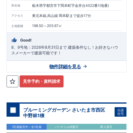
耐震等級
3
取得
もっと詳しく
栃木県宇都宮市下岡本町字金井台4522番1(地番)
所在地
◇国が定めた耐震等級で最高の
3
を取得建築基準法で定められ
た、｢数百年に一度発生する地震に対して、倒壊、崩壊しな
東北本線,烏山線 岡本駅まで徒歩17分
アクセス
い。｣という基準から、さらに
1.5
倍の耐震力を達成していま
す。
安心の長期優良住宅！
もっと詳しく
198.50～205.67㎡
土地面積
◇東栄住宅は、全
7
つの技術基準のうち、
4
つの最高等級を取得
◇
長期優良住宅
とは、｢良い家を作って、きちんと手入れをし
Good!
て、長く大切に使う｣ことを目的とした認定制度。住宅ローン減
税、固定資産税などの税制優遇を受けられるだけでなく、中古
8、9号地：2026年8月31日まで 建築条件なし！お好きなハウ
市場でも、長期優良住宅が有利に働きます。
住宅性能評価ダブル取得！
もっと詳しく
スメーカーで建築可能です！
◇
設計住宅性能評価
：建物設計段階で、国が認めた第三機関が
評価しております。
物件詳細を見る
◇
建設住宅性能評価
：評価を受けた図面通りに施工されている
か、建設までに計
4
回チェックが行われます。図面や書類上だ
けでなく、「現場の施工状況」を検査した上で、品質を保証し
見学予約・資料請求
ております
アフターサポート
もっと詳しく
◇
最大
60
年間の品質保証
、お引渡し後
最大
10
回の無料定期点検
を実施
◇お引渡しからが本当のお付き合いだと考え、アフターサービ
スを外部の業者に委託せず、東栄住宅グループ「東栄ホームサ
ブルーミングガーデン さいたま市西区
分譲
住宅
ービス株式会社」にて責任をもって対応いたします。
中野林1棟
■
当社こだわりの空間アイディアをショート動画でご紹介して
います。
ここをクリック
​
1区画販売中／全1区画
バーチャル内覧可
即入居可
気になる！見たい！話を聞きたい！！