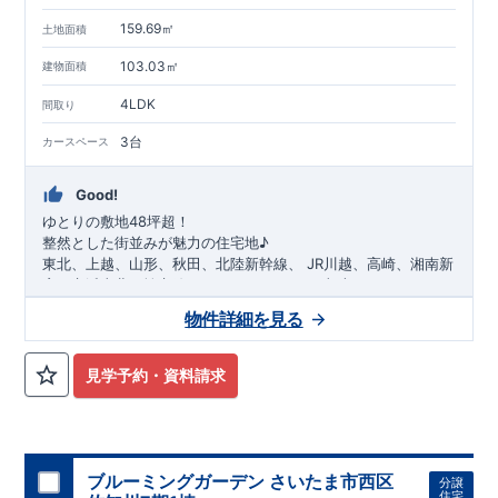
159.69㎡
土地面積
103.03㎡
建物面積
4LDK
間取り
3台
カースペース
Good!
ゆとりの敷地48坪超！
整然とした街並みが魅力の住宅地♪
​
東北、上越、山形、秋田、北陸新幹線、
​
JR川越、高崎、湘南新
宿、京浜東北、埼京線、
​
ニューシャトル、東武アーバンパーク
「
大宮
」駅までバス21
分
​
物件詳細を見る
バス停「
​◆設計・建設性能評価ｗ取得！
中野林
」まで約6
分
​
​
◎性能評価とは
​​
【
設計
住
宅性能評価】
​
建物設計段階で、国が定めた
第三者機関
が
評価しております！ ​ 【
建設
住宅性能評価】
​
第三者機
見学予約・資料請求
関
◆子育て環境良好！
により、建物完成までに
​
植水小学校
計4回
の検査が行われます！
まで徒歩21分、
植水中学校
​
​ ◎こ
ま
の住宅の評価
で徒歩6分！
​
​
国が定めた
幼稚園、保育園までは
耐震等級で最高の３
徒歩25分
圏内！
を取得！
​
◆広々
地震
に強い
とした敷地！
住宅です！
​
敷地は
​
冬は暖かく夏は涼しくて快適♪ 省エネに
48坪超
！
​
LDKは
17帖
！
​
4
LDK
の間取
優れた
りプラン採用！
断熱等性能５
​
​◆こだわりの内装！
を取得！
​ ​
その他項目も評価を受けてお
​
2階洋室のうち一室は
り、
開放的な勾配天井
性能に特化した
！
住宅です！
​
全居室
クローゼット付き！ ​ リビング
​
ブルーミングガーデン さいたま市西区
分譲
はおしゃれな
折上天井
♪
​
​◆充実した設備！
​
雨の日でも洗濯
住宅