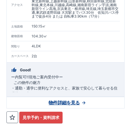
東北新幹線,上越新幹線,山形新幹線,秋田新幹線,北陸新
幹線,東北本線,川越線,高崎線,湘南新宿ライン宇須,湘南
アクセス
新宿ライン高海,京浜東北・根岸線,埼京線,埼玉新都市交
通,東武鉄道野田線 大宮駅までバス30分 佐知川バス停
まで徒歩4分 または 自転車3.90km（17分）
150.15㎡
土地面積
104.30㎡
建物面積
4LDK
間取り
2台
カースペース
Good!
ー内覧可!!現地ご案内受付中
ー
​ ​
この物件の魅力
・通勤・通学に便利なアクセスと、家族で安心して暮らせる住
環境を両立！！
・行先にあわせて選べる、
路線利用可能な
暮らし♪便利なバス
2
物件詳細を見る
便充実♪
・
商業施設・公共施設徒歩圏内
にそろい、毎日の暮らしがスム
ーズに♪
見学予約・資料請求
・
敷地面積４５坪の陽当たり良好地
♪明るく心地よい住宅環境
実現！