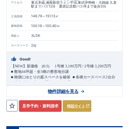
東北本線,湘南新宿ライン宇須,東武伊勢崎・大師線 久喜
アクセス
駅までバス12分 栗原記念館バス停まで徒歩3分
146.79～151.13㎡
土地面積
100.19～100.60㎡
建物面積
3LDK
間取り
2台
カースペース
Good!
【
NEW
】新価格
(8/3)
1
号棟
3,190
万円
/ 2
号棟
3,290
万円
■
敷地
44
坪超・全
3
棟の整形地分譲
​ ​
​ ​
■
南側にゆとりの庭スペースを確保
■
各棟カースペース
2
台分
＜
長期優良住宅／耐震等級３・制震ダンパー採用＞
​ ​
​ ​
バス便利用で２駅利用可能
【東武日光線「
幸手
」駅 徒歩
14
物件詳細を見る
​ ​
​
分】
【
JR
東北本線「
久喜
」駅バス
12
分／
バス停「栗原記念
館」徒歩
3
分】
6.0m
北側幅員
道路に面した、
南北に伸びるゆとりある整形
見学予約・資料請求
特設サイト
地。
44
坪超
南側には約
5.9m
の庭スペース
敷地面積は各棟
。
を設
け、
陽当たりと開放感に配慮した配置計画です。