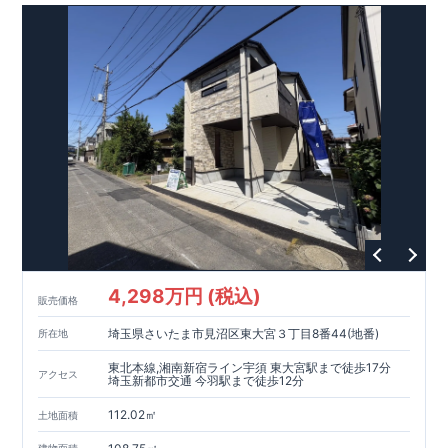
4,298万円 (税込)
販売価格
埼玉県さいたま市見沼区東大宮３丁目8番44(地番)
所在地
東北本線,湘南新宿ライン宇須 東大宮駅まで徒歩17分
アクセス
埼玉新都市交通 今羽駅まで徒歩12分
112.02㎡
土地面積