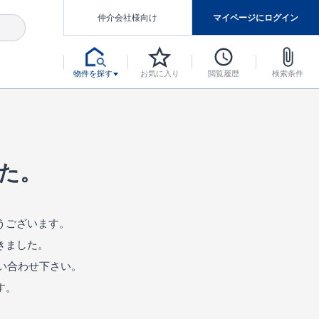
仲介会社様向け
マイページにログイン
物件を探す
お気に入り
閲覧履歴
検索条件
アした認定住宅です。
マンスには自信があります。
デザインテイストごとにサブブランドを開設し、意匠性の高い住宅を、よりわかりやすく、手の届きやすい形でご提案していきます。
東栄住宅では、お引渡し後最大10回の無料定期点検と最大60年間の品質保証を実施しています。
当サイトについて、ブルーミングガーデンシリーズに関して、東栄ホームサービス株式会社について。
デザインで、分譲住宅を変えていく。
た。
うございます。
きました。
い合わせ下さい。
す。