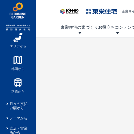
企業サ
東栄住宅の家づくり
お役立ちコンテン
地震に強い東栄住宅！ブルーミングガーデンは全棟住宅性能評価最高等級を取得！
「暮らしを豊かに」「帰ってきたくなる家」「お家時間を充実させたい」その想いから自社の設計士がお客様のニーズを反映した住み心地の良い新たな仕様を定期的にお届けしていきます。
設計から完成まで、国が定めた第三者機関が住宅性能を評価します
不動産（新築一戸建て・土地・条件付売地）購入は、各種手続きや見慣れない言葉などがたくさんあります。そんな不安もスッキリ解消！
東栄住宅に関する大切なキーワードの意味を一覧から見ることができます。
自社設計士考案の新仕様プロジェクト始動！
揺れに耐えるだけではなく、揺れ自体を低減し
ブルーミングガーデンは全棟住宅性能表示制度
家づくりのプロである業者さん、内情を知り尽くした東栄住宅の社員にも
現地見学するとメリットいっぱい！気になる物
家づくりのプロにも選ばれています
もっと暮らし快適プロジェクト
エリアから
地図から
路線から
月々の支払
い額から
テーマから
支店・営業
所から