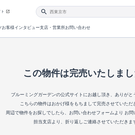
イト
ツ
お客様インタビュー
支店・営業所
お問い合わせ
てダメージを抑える制震技術。
4分野6項目で最高等級を取得！
ブルーミングガーデンは選ばれています。
件があったら行ってみよう！
ブルーミングガーデンは全棟で断熱等性能等級の「5」以上を標準取得しています。
東栄住宅では、地盤に特化した造成部門を社内に設置しお客様が安心して暮らせる土地をご提供するために、様々な取り組みを行っています。
声を大きくしてお伝えすることではないけど、実際に住んでみるとわかってくる。ブルーミングガーデンがこだわる「暮らしやすさ」を少しだけご紹介。
住宅にまつわるコラム。エリアから、キーワードから検索ができます。
室内空間を快適に保つ断熱性能
｢良い家を作って、きちんと手入れをして、長く大切に使う｣ことを目的とした、国が定めた7つの技術基準をクリ
ここまでやって低価格。コストパフォー
東栄住宅の特徴のひとつが自社一貫体制。土地の仕入れからお客様のご入居まで、東栄住宅のスタッフが携わっています。
東栄住宅の『分譲住宅』、『注文住宅』をご紹介いただくことでご紹介者様・ご成約いただいたお客様双方に特典をお贈りします。
この物件は完売いたしまし
ブルーミングガーデンの公式サイトにお越し頂き、ありがと
こちらの物件はおかげ様をもちまして完売させていただ
周辺で物件をお探しでしたら、お問い合わせフォームより お問
担当支店より、折り返しご連絡させていただきま