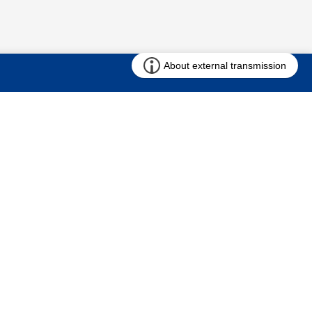
お問い合わせ
求む!! 建売用地
仲介会社様専用ページ