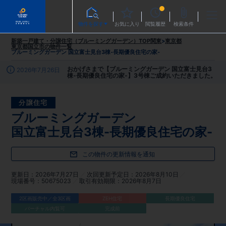
物件を探す
お気に入り
閲覧履歴
検索条件
新築一戸建て・分譲住宅（ブルーミングガーデン）TOP
関東
>
東京都
東京都国立市
の物件一覧
ブルーミングガーデン 国立富士見台3棟-長期優良住宅の家-
おかげさまで【ブルーミングガーデン 国立富士見台3
2026年7月26日
棟-長期優良住宅の家-】3号棟ご成約いただきました。
分譲住宅
ブルーミングガーデン
国立富士見台3棟-長期優良住宅の家-
この物件の更新情報を通知
更新日
2026年7月27日
次回更新予定日
2026年8月10日
現場番号
50675023
取引有効期限
2026年8月7日
2区画販売中／全3区画
ZEH住宅
長期優良住宅
バーチャル内覧可
完成前