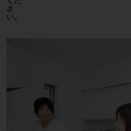
くだ
さ
い。