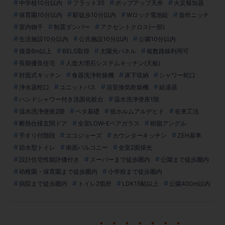
中学校10分以内
フラット35
ポップアップ天井
火災報知器
保育園10分以内
駅徒歩10分以内
Wロック電池錠
造作ニッチ
室内物干
制震ダンパー
アクセントクロス(一部)
生活施設10分以内
公共施設10分以内
公園10分以内
接道6m以上
BELS取得
太陽光パネル
複数路線利用可
長期優良住宅
人造大理石システムキッチン(天板)
対面式キッチン
食器洗浄乾燥機
床下収納
シャワー蛇口
浄水器蛇口
ユニットバス
浴室換気乾燥機
給湯器
ハンドシャワー付き洗面化粧台
温水洗浄便座1階
温水洗浄便座2階
ベタ基礎
低ホルムアルデヒド
在来工法
断熱仕様玄関ドア
全室LOW-Eペアガラス
樹脂アングル
手すり付階段
エコジョーズ
カウンターキッチン
ZEH基準
節水型トイレ
南面バルコニー
全室2面採光
設計住宅性能評価付き
スーパーまで徒歩圏内
公園まで徒歩圏内
幼稚園・保育園まで徒歩圏内
小学校まで徒歩圏内
病院まで徒歩圏内
トイレ2箇所
LDK15帖以上
公園400m以内