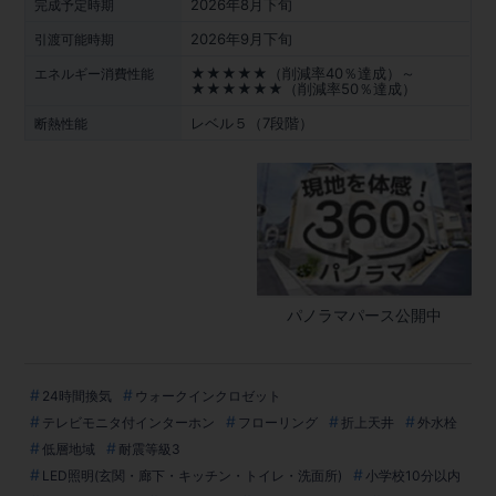
2026年8月下旬
完成予定時期
2026年9月下旬
引渡可能時期
★★★★★（削減率40％達成）～
エネルギー消費性能
★★★★★★（削減率50％達成）
レベル５（7段階）
断熱性能
パノラマパース公開中
24時間換気
ウォークインクロゼット
テレビモニタ付インターホン
フローリング
折上天井
外水栓
低層地域
耐震等級3
LED照明(玄関・廊下・キッチン・トイレ・洗面所)
小学校10分以内