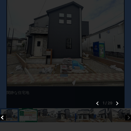
閑静な住宅地
1
/
29