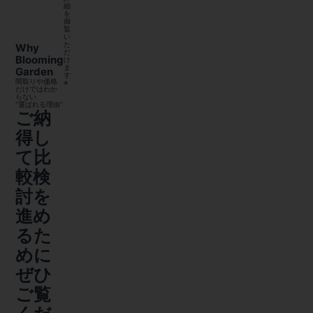
細
を
御
覧
い
た
Why
だ
Blooming
け
ま
Garden
す
間取りや価格
※
だけではわか
らない
“選ばれる理由”
ご納
得し
て比
較検
討を
進め
るた
めに
ぜひ
ご覧