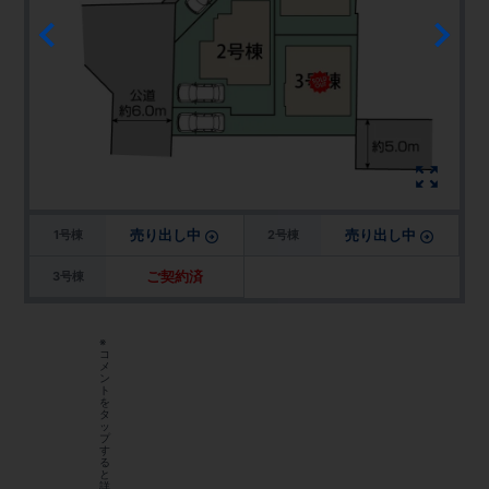
売り出し中
売り出し中
1号棟
2号棟
ご契約済
3号棟
※
コ
メ
ン
ト
を
タ
ッ
プ
す
る
と
詳