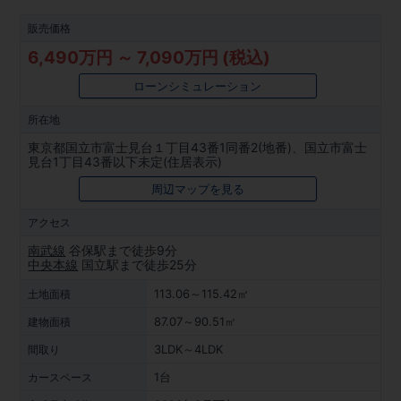
販売価格
6,490万円 ～ 7,090万円 (税込)
ローンシミュレーション
所在地
東京都国立市富士見台１丁目43番1同番2(地番)、国立市富士
見台1丁目43番以下未定(住居表示)
周辺マップを見る
アクセス
南武線
谷保駅まで徒歩9分
中央本線
国立駅まで徒歩25分
113.06～115.42㎡
土地面積
87.07～90.51㎡
建物面積
3LDK～4LDK
間取り
1台
カースペース