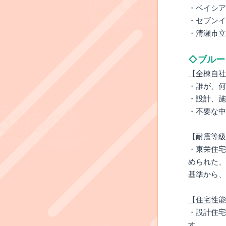
・ベイシア
・セブンイ
・清瀬市立
◇ブルー
【全棟自社
・誰が、何
・設計、施
・不要な中
【耐震等級
・東栄住宅
められた、
基準から、
【住宅性能
・設計住宅
す。