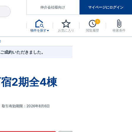
仲介会社様向け
マイページにログイン
1
物件を探す
お気に入り
閲覧履歴
検索条件
アした認定住宅です。
マンスには自信があります。
デザインテイストごとにサブブランドを開設し、意匠性の高い住宅を、よりわかりやすく、手の届きやすい形でご提案していきます。
東栄住宅では、お引渡し後最大10回の無料定期点検と最大60年間の品質保証を実施しています。
当サイトについて、ブルーミングガーデンシリーズに関して、東栄ホームサービス株式会社について。
デザインで、分譲住宅を変えていく。
棟
棟ご成約いただきました。
宿2期全4棟
取引有効期限
2026年8月6日