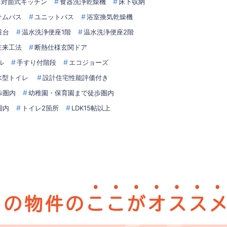
対面式キッチン
食器洗浄乾燥機
床下収納
テムバス
ユニットバス
浴室換気乾燥機
粧台
温水洗浄便座1階
温水洗浄便座2階
在来工法
断熱仕様玄関ドア
ル
手すり付階段
エコジョーズ
水型トイレ
設計住宅性能評価付き
歩圏内
幼稚園・保育園まで徒歩圏内
圏内
トイレ2箇所
LDK15帖以上