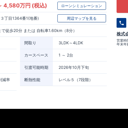
～ 4,580万円 (税込)
ローンシミュレーション
丁目1364番1(地番)
周辺マップを見る
で徒歩20分 または 自転車1.60km（8分）
株式
営業時間
間取り
3LDK～4LDK
年末年
カースペース
1 ～ 2台
引渡可能時期
2026年10月下旬
削減率
断熱性能
レベル５（7段階）