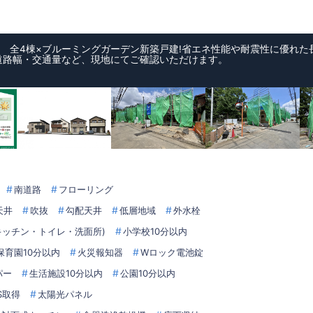
】 全4棟×ブルーミングガーデン新築戸建!省エネ性能や耐震性に優れ
道路幅・交通量など、現地にてご確認いただけます。
南道路
フローリング
天井
吹抜
勾配天井
低層地域
外水栓
キッチン・トイレ・洗面所)
小学校10分以内
保育園10分以内
火災報知器
Wロック電池錠
パー
生活施設10分以内
公園10分以内
LS取得
太陽光パネル