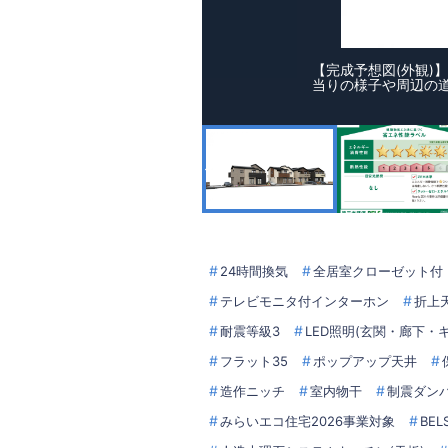
【完成予想図(外観)
当りの様子や周辺の
24時間換気
全居室クローゼット付
テレビモニタ付インターホン
折上
耐震等級3
LED照明(玄関・廊下・
フラット35
ポップアップ天井
造作ニッチ
室内物干
制震ダン
みらいエコ住宅2026事業対象
BE