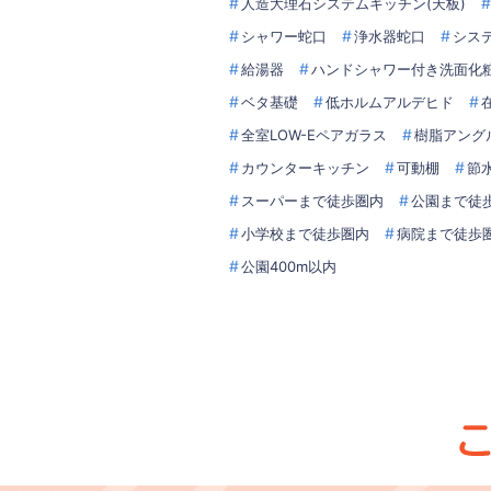
人造大理石システムキッチン(天板)
シャワー蛇口
浄水器蛇口
シス
給湯器
ハンドシャワー付き洗面化
ベタ基礎
低ホルムアルデヒド
全室LOW-Eペアガラス
樹脂アング
カウンターキッチン
可動棚
節
スーパーまで徒歩圏内
公園まで徒
小学校まで徒歩圏内
病院まで徒歩
公園400m以内