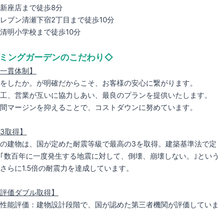
新座店まで徒歩8分
レブン清瀬下宿2丁目まで徒歩10分
清明小学校まで徒歩10分
ミングガーデンのこだわり◇
一貫体制】
をしたか。が明確だからこそ、お客様の安心に繋がります。
工、営業が互いに協力しあい、最良のプランを提供いたします。
間マージンを抑えることで、コストダウンに努めています。
3取得】
の建物は、国が定めた耐震等級で最高の3を取得。建築基準法で定
｢数百年に一度発生する地震に対して、倒壊、崩壊しない。｣とい
さらに1.5倍の耐震力を達成しています。
評価ダブル取得】
性能評価：建物設計段階で、国が認めた第三者機関が評価してい