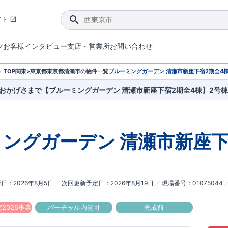
イト
ツ
お客様インタビュー
支店・営業所
お問い合わせ
てダメージを抑える制震技術。
4分野6項目で最高等級を取得！
ブルーミングガーデンは選ばれています。
件があったら行ってみよう！
ブルーミングガーデンは全棟で断熱等性能等級の「5」以上を標準取得しています。
東栄住宅では、地盤に特化した造成部門を社内に設置しお客様が安心して暮らせる土地をご提供するために、様々な取り組みを行っています。
声を大きくしてお伝えすることではないけど、実際に住んでみるとわかってくる。ブルーミングガーデンがこだわる「暮らしやすさ」を少しだけご紹介。
住宅にまつわるコラム。エリアから、キーワードから検索ができます。
室内空間を快適に保つ断熱性能
｢良い家を作って、きちんと手入れをして、長く大切に使う｣ことを目的とした、国が定めた7つの技術基準をクリ
ここまでやって低価格。コストパフォー
東栄住宅の特徴のひとつが自社一貫体制。土地の仕入れからお客様のご入居まで、東栄住宅のスタッフが携わっています。
東栄住宅の『分譲住宅』、『注文住宅』をご紹介いただくことでご紹介者様・ご成約いただいたお客様双方に特典をお贈りします。
TOP
関東
>
東京都
東京都清瀬市
の物件一覧
ブルーミングガーデン 清瀬市新座下宿2期全4
おかげさまで【ブルーミングガーデン 清瀬市新座下宿2期全4棟】2号
ミングガーデン
清瀬市新座下
新日
2026年8月5日
次回更新予定日
2026年8月19日
現場番号
01075044
2026事業
バーチャル内覧可
完成前