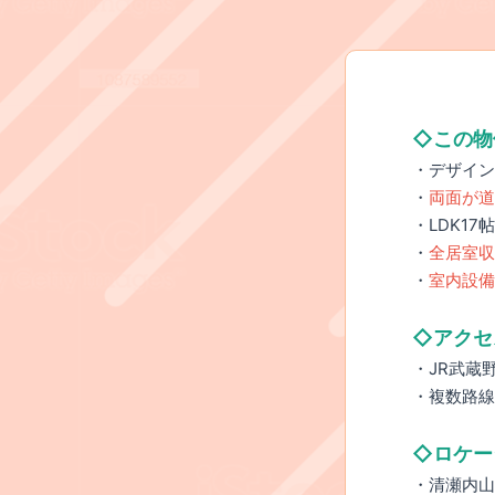
◇この物
・デザイン
・
両面が道
・LDK1
・
全居室収
・
室内設備
◇アクセ
・JR武蔵
・複数路線
◇ロケー
・清瀬内山