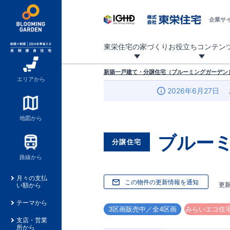
企業サ
東栄住宅の家づくり
お役立ちコンテン
地震に強い東栄住宅！ブルーミングガーデンは全棟住宅性能評価最高等級を取得！
「暮らしを豊かに」「帰ってきたくなる家」「お家時間を充実させたい」その想いから自社の設計士がお客様のニーズを反映した住み心地の良い新たな仕様を定期的にお届けしていきます。
設計から完成まで、国が定めた第三者機関が住宅性能を評価します
不動産（新築一戸建て・土地・条件付売地）購入は、各種手続きや見慣れない言葉などがたくさんあります。そんな不安もスッキリ解消！
東栄住宅に関する大切なキーワードの意味を一覧から見ることができます。
自社設計士考案の新仕様プロジェクト始動！
揺れに耐えるだけではなく、揺れ自体を低減し
ブルーミングガーデンは全棟住宅性能表示制度
家づくりのプロである業者さん、内情を知り尽くした東栄住宅の社員にも
現地見学するとメリットいっぱい！気になる物
家づくりのプロにも選ばれています
もっと暮らし快適プロジェクト
新築一戸建て・分譲住宅（ブルーミングガーデン）
エリアから
2026年6月27日
地図から
ブルー
分譲住宅
路線から
月々の支払
この物件の更新情報を通知
更
い額から
テーマから
3区画販売中／全4区画
みらいエコ住宅
支店・営業
所から