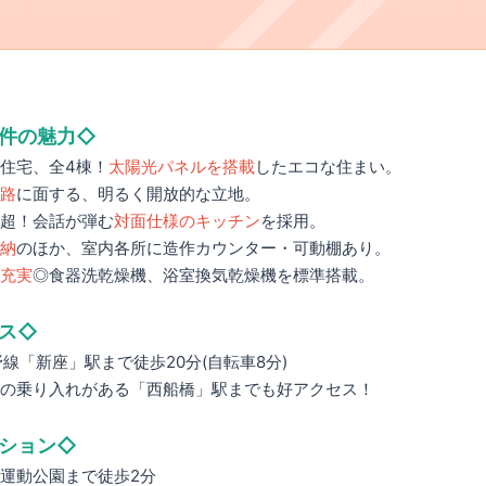
件の魅力◇
住宅、全4棟！
太陽光パネルを搭載
したエコな住まい。
路
に面する、明るく開放的な立地。
7帖超！会話が弾む
対面仕様のキッチン
を採用。
納
のほか、室内各所に造作カウンター・可動棚あり。
充実
◎食器洗乾燥機、浴室換気乾燥機を標準搭載。
ス◇
野線「新座」駅まで徒歩20分(自転車8分)
の乗り入れがある「西船橋」駅までも好アクセス！
ション◇
運動公園まで徒歩2分