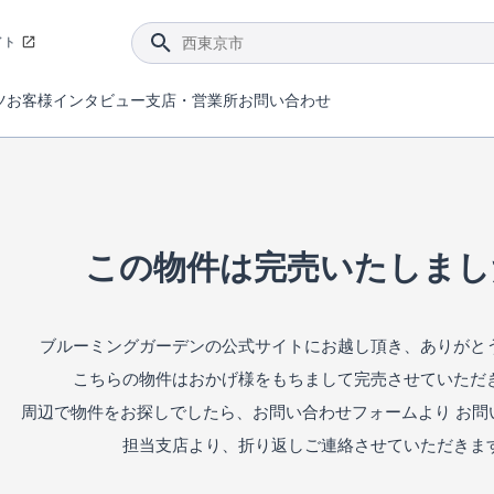
イト
ツ
お客様インタビュー
支店・営業所
お問い合わせ
てダメージを抑える制震技術。
4分野6項目で最高等級を取得！
ブルーミングガーデンは選ばれています。
件があったら行ってみよう！
ブルーミングガーデンは全棟で断熱等性能等級の「5」以上を標準取得しています。
東栄住宅では、地盤に特化した造成部門を社内に設置しお客様が安心して暮らせる土地をご提供するために、様々な取り組みを行っています。
声を大きくしてお伝えすることではないけど、実際に住んでみるとわかってくる。ブルーミングガーデンがこだわる「暮らしやすさ」を少しだけご紹介。
住宅にまつわるコラム。エリアから、キーワードから検索ができます。
室内空間を快適に保つ断熱性能
｢良い家を作って、きちんと手入れをして、長く大切に使う｣ことを目的とした、国が定めた7つの技術基準をクリ
ここまでやって低価格。コストパフォー
東栄住宅の特徴のひとつが自社一貫体制。土地の仕入れからお客様のご入居まで、東栄住宅のスタッフが携わっています。
東栄住宅の『分譲住宅』、『注文住宅』をご紹介いただくことでご紹介者様・ご成約いただいたお客様双方に特典をお贈りします。
この物件は完売いたしまし
ブルーミングガーデンの公式サイトにお越し頂き、ありがと
こちらの物件はおかげ様をもちまして完売させていただ
周辺で物件をお探しでしたら、お問い合わせフォームより お問
担当支店より、折り返しご連絡させていただきま