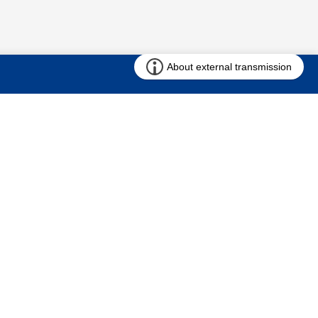
お問い合わせ
求む!! 建売用地
仲介会社様専用ページ