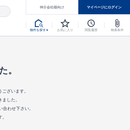
仲介会社様向け
マイページにログイン
物件を探す
お気に入り
閲覧履歴
検索条件
アした認定住宅です。
マンスには自信があります。
デザインテイストごとにサブブランドを開設し、意匠性の高い住宅を、よりわかりやすく、手の届きやすい形でご提案していきます。
東栄住宅では、お引渡し後最大10回の無料定期点検と最大60年間の品質保証を実施しています。
当サイトについて、ブルーミングガーデンシリーズに関して、東栄ホームサービス株式会社について。
デザインで、分譲住宅を変えていく。
た。
うございます。
きました。
い合わせ下さい。
す。