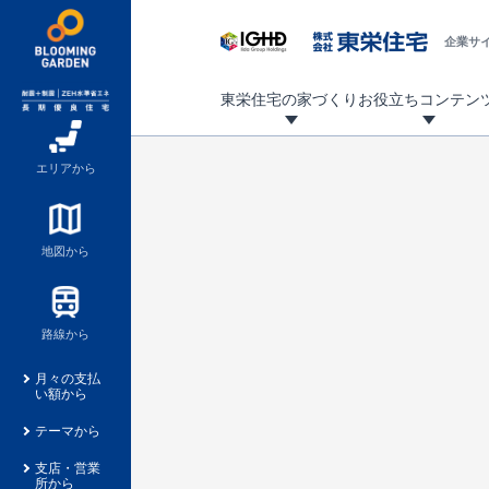
企業サ
東栄住宅の家づくり
お役立ちコンテン
地震に強い東栄住宅！ブルーミングガーデンは全棟住宅性能評価最高等級を取得！
「暮らしを豊かに」「帰ってきたくなる家」「お家時間を充実させたい」その想いから自社の設計士がお客様のニーズを反映した住み心地の良い新たな仕様を定期的にお届けしていきます。
設計から完成まで、国が定めた第三者機関が住宅性能を評価します
不動産（新築一戸建て・土地・条件付売地）購入は、各種手続きや見慣れない言葉などがたくさんあります。そんな不安もスッキリ解消！
東栄住宅に関する大切なキーワードの意味を一覧から見ることができます。
自社設計士考案の新仕様プロジェクト始動！
揺れに耐えるだけではなく、揺れ自体を低減し
ブルーミングガーデンは全棟住宅性能表示制度
家づくりのプロである業者さん、内情を知り尽くした東栄住宅の社員にも
現地見学するとメリットいっぱい！気になる物
家づくりのプロにも選ばれています
もっと暮らし快適プロジェクト
エリアから
地図から
路線から
月々の支払
い額から
テーマから
支店・営業
所から