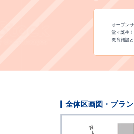
オープンサ
堂々誕生！
教育施設と
全体区画図・プラン