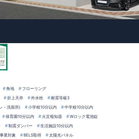
角地
フローリング
折上天井
外水栓
耐震等級3
レ・洗面所)
小学校10分以内
中学校10分以内
保育園10分以内
火災報知器
Wロック電池錠
)
制震ダンパー
生活施設10分以内
6事業対象
BELS取得
太陽光パネル