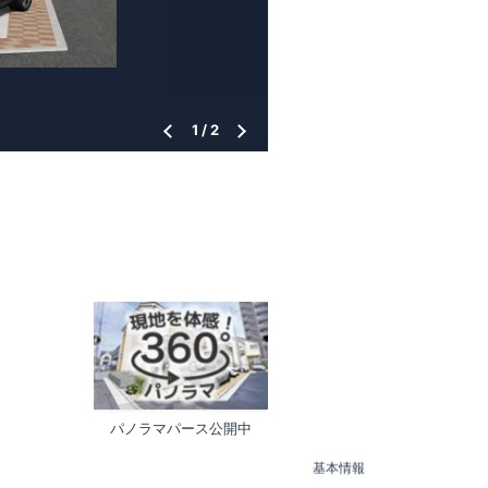
1
/
2
パノラマパース公開中
基本情報