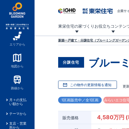
企業サ
東栄住宅の家づくり
お役立ちコンテン
地震に強い東栄住宅！ブルーミングガーデンは全棟住宅性能評価最高等級を取得！
「暮らしを豊かに」「帰ってきたくなる家」「お家時間を充実させたい」その想いから自社の設計士がお客様のニーズを反映した住み心地の良い新たな仕様を定期的にお届けしていきます。
設計から完成まで、国が定めた第三者機関が住宅性能を評価します
不動産（新築一戸建て・土地・条件付売地）購入は、各種手続きや見慣れない言葉などがたくさんあります。そんな不安もスッキリ解消！
東栄住宅に関する大切なキーワードの意味を一覧から見ることができます。
自社設計士考案の新仕様プロジェクト始動！
揺れに耐えるだけではなく、揺れ自体を低減し
ブルーミングガーデンは全棟住宅性能表示制度
家づくりのプロである業者さん、内情を知り尽くした東栄住宅の社員にも
現地見学するとメリットいっぱい！気になる物
家づくりのプロにも選ばれています
もっと暮らし快適プロジェクト
新築一戸建て・分譲住宅（ブルーミングガーデン）
エリアから
ブルー
分譲住宅
地図から
この物件の更新情報を通知
更
路線から
1区画販売中／全1区画
みらいエコ住宅
月々の支払
い額から
テーマから
4,580万円 
販売価格
支店・営業
所から