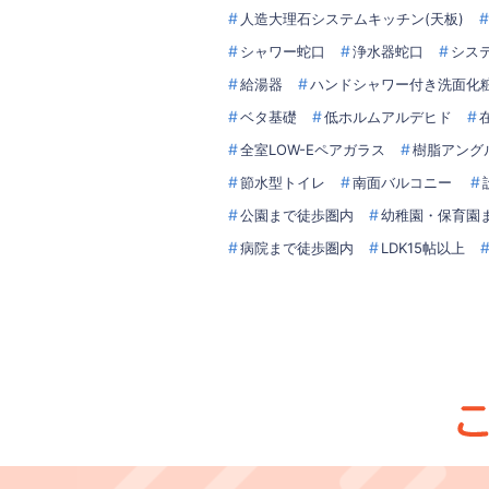
人造大理石システムキッチン(天板)
シャワー蛇口
浄水器蛇口
シス
給湯器
ハンドシャワー付き洗面化
ベタ基礎
低ホルムアルデヒド
全室LOW-Eペアガラス
樹脂アング
節水型トイレ
南面バルコニー
公園まで徒歩圏内
幼稚園・保育園
病院まで徒歩圏内
LDK15帖以上