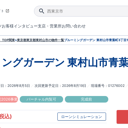
イト
ツ
お客様インタビュー
支店・営業所
お問い合わせ
てダメージを抑える制震技術。
4分野6項目で最高等級を取得！
ブルーミングガーデンは選ばれています。
件があったら行ってみよう！
ブルーミングガーデンは全棟で断熱等性能等級の「5」以上を標準取得しています。
東栄住宅では、地盤に特化した造成部門を社内に設置しお客様が安心して暮らせる土地をご提供するために、様々な取り組みを行っています。
声を大きくしてお伝えすることではないけど、実際に住んでみるとわかってくる。ブルーミングガーデンがこだわる「暮らしやすさ」を少しだけご紹介。
住宅にまつわるコラム。エリアから、キーワードから検索ができます。
室内空間を快適に保つ断熱性能
｢良い家を作って、きちんと手入れをして、長く大切に使う｣ことを目的とした、国が定めた7つの技術基準をクリ
ここまでやって低価格。コストパフォー
東栄住宅の特徴のひとつが自社一貫体制。土地の仕入れからお客様のご入居まで、東栄住宅のスタッフが携わっています。
東栄住宅の『分譲住宅』、『注文住宅』をご紹介いただくことでご紹介者様・ご成約いただいたお客様双方に特典をお贈りします。
TOP
関東
>
東京都
東京都東村山市
の物件一覧
ブルーミングガーデン 東村山市青葉町3丁目
ミングガーデン
東村山市青葉
新日
2026年8月5日
次回更新予定日
2026年8月19日
現場番号
01276002
2026事業
バーチャル内覧可
完成前
(税込)
ローンシミュレーション