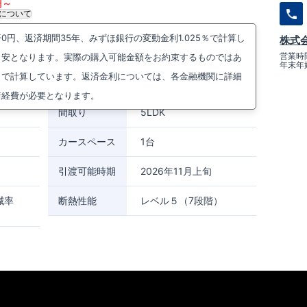
円～
について
円、返済期間35年、みずほ銀行の変動金利1.025％で計算し
株式
町３丁目6番21(地番)
周辺マップを見る
営業時間
目安となります。実際の購入可能金額をお約束するものではあ
年末年
まで徒歩19分
）で計算しています。返済金利については、各金融機関に詳細
線
秋津駅まで徒歩21分
諸経費が必要となります。
間取り
5LDK
カースペース
1台
引渡可能時期
2026年11月上旬
減率
断熱性能
レベル５（7段階）