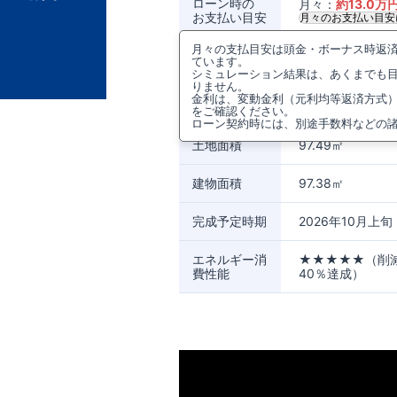
ローン時の
月々：
約
13.0
万
お支払い目安
月々のお支払い目安
月々の支払目安は頭金・ボーナス時返済0
所在地
東京都東村山市青葉
ています。
シミュレーション結果は、あくまでも
りません。
アクセス
武蔵野線
新秋津駅
金利は、変動金利（元利均等返済方式
西武池袋・豊島
をご確認ください。
ローン契約時には、別途手数料などの
土地面積
97.49㎡
建物面積
97.38㎡
完成予定時期
2026年10月上旬
エネルギー消
★★★★★（削
費性能
40％達成）