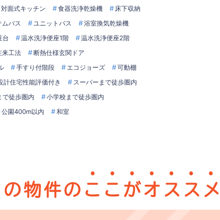
対面式キッチン
食器洗浄乾燥機
床下収納
テムバス
ユニットバス
浴室換気乾燥機
粧台
温水洗浄便座1階
温水洗浄便座2階
在来工法
断熱仕様玄関ドア
ル
手すり付階段
エコジョーズ
可動棚
設計住宅性能評価付き
スーパーまで徒歩圏内
まで徒歩圏内
小学校まで徒歩圏内
公園400m以内
和室