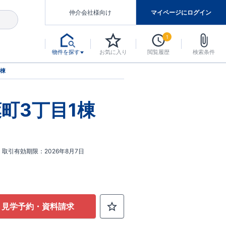
仲介会社様向け
マイページにログイン
1
物件を探す
お気に入り
閲覧履歴
検索条件
アした認定住宅です。
マンスには自信があります。
デザインテイストごとにサブブランドを開設し、意匠性の高い住宅を、よりわかりやすく、手の届きやすい形でご提案していきます。
東栄住宅では、お引渡し後最大10回の無料定期点検と最大60年間の品質保証を実施しています。
当サイトについて、ブルーミングガーデンシリーズに関して、東栄ホームサービス株式会社について。
デザインで、分譲住宅を変えていく。
1棟
町3丁目1棟
取引有効期限
2026年8月7日
見学予約・資料請求