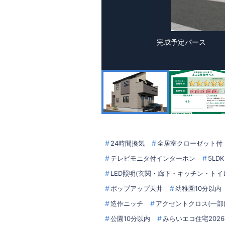
完成予定パース
24時間換気
全居室クローゼット付
テレビモニタ付インターホン
5LDK
LED照明(玄関・廊下・キッチン・トイ
ポップアップ天井
幼稚園10分以内
造作ニッチ
アクセントクロス(一部
公園10分以内
みらいエコ住宅202