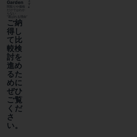
ま
Garden
す
間取りや価格
※
だけではわか
らない
“選ばれる理由”
ご納
得し
て比
較検
討を
進め
るた
めに
ぜひ
ご覧
くだ
さ
い。