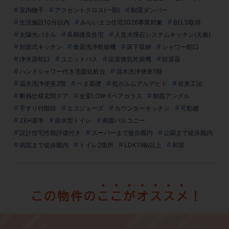
室内物干
アクセントクロス(一部)
制震ダンパー
生活施設10分以内
みらいエコ住宅2026事業対象
BELS取得
太陽光パネル
長期優良住宅
人造大理石システムキッチン(天板)
対面式キッチン
食器洗浄乾燥機
床下収納
シャワー蛇口
浄水器蛇口
ユニットバス
浴室換気乾燥機
給湯器
ハンドシャワー付き洗面化粧台
温水洗浄便座1階
温水洗浄便座2階
ベタ基礎
低ホルムアルデヒド
在来工法
断熱仕様玄関ドア
全室LOW-Eペアガラス
樹脂アングル
手すり付階段
エコジョーズ
カウンターキッチン
可動棚
ZEH基準
節水型トイレ
南面バルコニー
設計住宅性能評価付き
スーパーまで徒歩圏内
公園まで徒歩圏内
病院まで徒歩圏内
トイレ2箇所
LDK15帖以上
和室