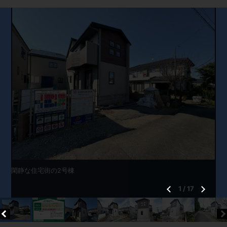
閑静な住宅街の2号棟
1
/
17