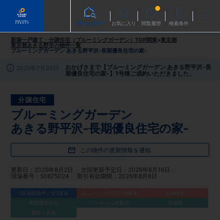
物件を探す
お気に入り
閲覧履歴
検索条件
新築一戸建て・分譲住宅（ブルーミングガーデン）TOP
関東
>
東京都
東京都あきる野市
の物件一覧
ブルーミングガーデン あきる野平沢-長期優良住宅の家-
おかげさまで【ブルーミングガーデン あきる野平沢-長
2026年7月20日
期優良住宅の家-】1号棟ご成約いただきました。
分譲住宅
ブルーミングガーデン
あきる野平沢-長期優良住宅の家-
この物件の更新情報を通知
更新日
2026年8月2日
次回更新予定日
2026年8月16日
現場番号
50675024
取引有効期限
2026年8月8日
1区画販売中／全2区画
みらいエコ住宅2026事業
ZEH住宅
長期優良住宅
バーチャル内覧可
完成前
最終１区画