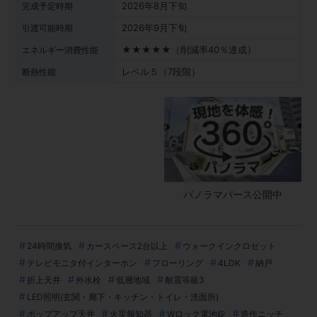
2026年8月下旬
完成予定時期
2026年9月下旬
引渡可能時期
★★★★★（削減率40％達成）
エネルギー消費性能
レベル５（7段階）
断熱性能
パノラマパース公開中
24時間換気
カースペース2台以上
ウォークインクロゼット
テレビモニタ付インターホン
フローリング
4LDK
納戸
折上天井
外水栓
低層地域
耐震等級3
LED照明(玄関・廊下・キッチン・トイレ・洗面所)
ポップアップ天井
火災報知器
Wロック電池錠
造作ニッチ