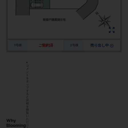
ご契約済
売り出し中
1号棟
2号棟
※
コ
メ
ン
ト
を
タ
ッ
プ
す
る
と
詳
細
を
御
覧
い
た
Why
だ
Blooming
け