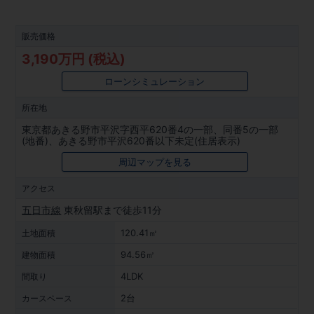
販売価格
3,190万円 (税込)
ローンシミュレーション
所在地
東京都あきる野市平沢字西平620番4の一部、同番5の一部
(地番)、あきる野市平沢620番以下未定(住居表示)
周辺マップを見る
アクセス
五日市線
東秋留駅まで徒歩11分
120.41㎡
土地面積
94.56㎡
建物面積
4LDK
間取り
2台
カースペース