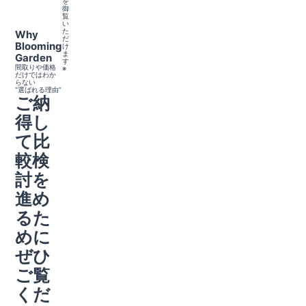
を
御
覧
い
た
Why
だ
Blooming
け
ま
Garden
す
間取りや価格
※
だけではわか
らない
“選ばれる理由”
ご納
得し
て比
較検
討を
進め
るた
めに
ぜひ
ご覧
くだ