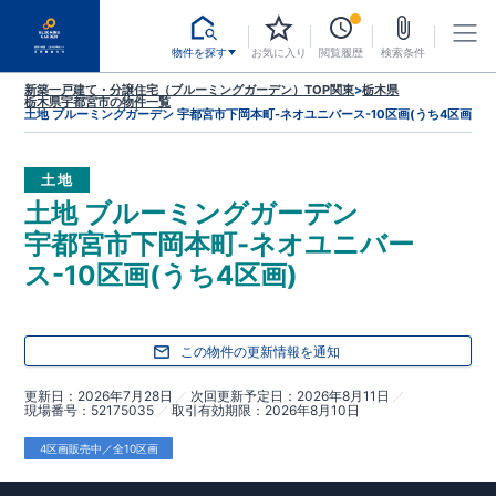
物件を探す
お気に入り
閲覧履歴
検索条件
新築一戸建て・分譲住宅（ブルーミングガーデン）TOP
関東
>
栃木県
栃木県宇都宮市
の物件一覧
土地 ブルーミングガーデン 宇都宮市下岡本町-ネオユニバース-10区画(うち4区画)
土地
土地 ブルーミングガーデン
宇都宮市下岡本町-ネオユニバー
ス-10区画(うち4区画)
この物件の更新情報を通知
更新日
2026年7月28日
次回更新予定日
2026年8月11日
現場番号
52175035
取引有効期限
2026年8月10日
4区画販売中／全10区画