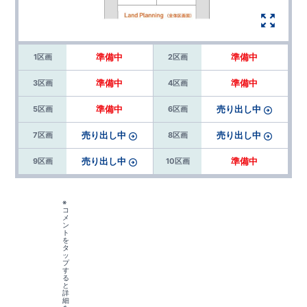
準備中
準備中
1区画
2区画
準備中
準備中
3区画
4区画
準備中
売り出し中
5区画
6区画
売り出し中
売り出し中
7区画
8区画
売り出し中
準備中
9区画
10区画
※
コ
メ
ン
ト
を
タ
ッ
プ
す
る
と
詳
細