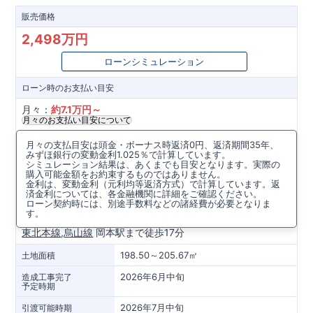
販売価格
2,498万円
ローンシミュレーション
ローン時の
お支払い目安
月々：
約
7.1
万円～
月々のお支払い目安について
所在地
月々の支払目安は頭金・ボーナス時返済0円、返済期間35年、
みずほ銀行の変動金利1.025％で計算しています。
栃木県宇都宮市下岡本町字金井台4522番1(地番)
シミュレーション結果は、あくまでも目安となります。実際の
購入可能金額をお約束するものではありません。
金利は、変動金利（元利均等返済方式）で計算しています。返
周辺マップを見る
済金利については、各金融機関に詳細をご確認ください。
ローン契約時には、別途手数料などの諸経費が必要となりま
アクセス
す。
東北本線
,
烏山線
岡本駅まで徒歩17分
198.50～205.67㎡
土地面積
2026年6月中旬
造成工事完了
予定時期
2026年7月中旬
引渡可能時期