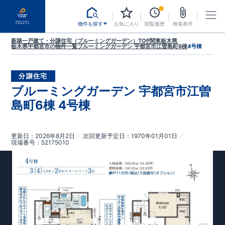
物件を探す
お気に入り
閲覧履歴
検索条件
新築一戸建て・分譲住宅（ブルーミングガーデン）TOP
関東
栃木県
栃木県宇都宮市
の物件一覧
ブルーミングガーデン 宇都宮市江曽島町6棟
4号棟
分譲住宅
ブルーミングガーデン 宇都宮市江曽
島町6棟 4号棟
更新日
2026年8月2日
次回更新予定日
1970年01月01日
現場番号
52175010