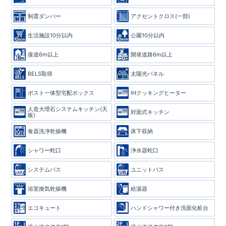
制震ダンパー
アクセントクロス(一部)
生活施設10分以内
公園10分以内
接道6m以上
開発道路6m以上
BELS取得
太陽光パネル
ポスト一体型宅配ボックス
IHクッキングヒーター
人造大理石システムキッチン(天
対面式キッチン
板)
食器洗浄乾燥機
床下収納
シャワー蛇口
浄水器蛇口
システムバス
ユニットバス
浴室換気乾燥機
給湯器
エコキュート
ハンドシャワー付き洗面化粧台