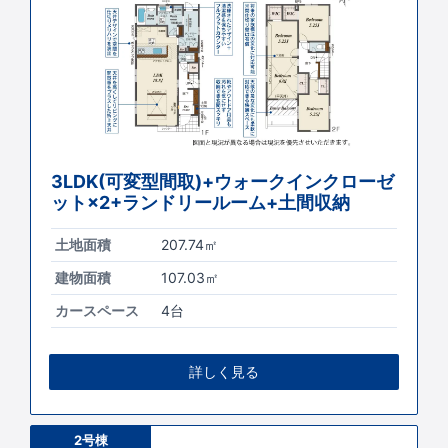
3LDK(可変型間取)+ウォークインクローゼ
ット×2+ランドリールーム+土間収納
土地面積
207.74㎡
建物面積
107.03㎡
カースペース
4台
詳しく見る
2号棟