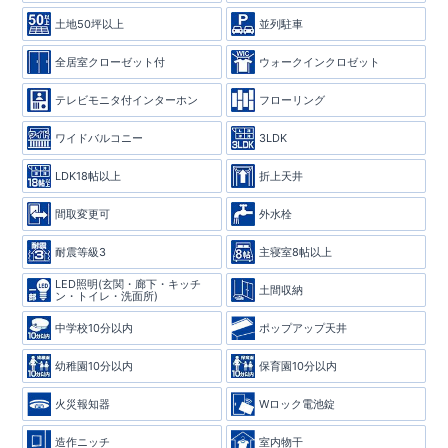
土地50坪以上
並列駐車
全居室クローゼット付
ウォークインクロゼット
テレビモニタ付インターホン
フローリング
ワイドバルコニー
3LDK
LDK18帖以上
折上天井
間取変更可
外水栓
耐震等級3
主寝室8帖以上
LED照明(玄関・廊下・キッチ
土間収納
ン・トイレ・洗面所)
中学校10分以内
ポップアップ天井
幼稚園10分以内
保育園10分以内
火災報知器
Wロック電池錠
造作ニッチ
室内物干