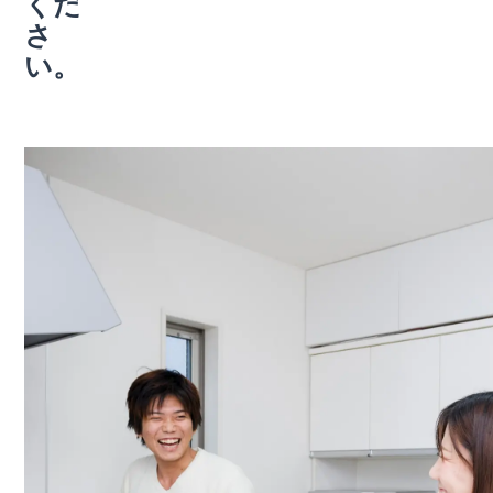
くだ
さ
い。