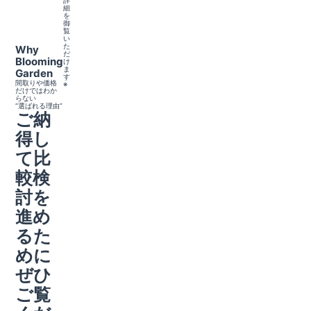
詳
細
を
御
覧
い
た
Why
だ
Blooming
け
ま
Garden
す
間取りや価格
※
だけではわか
らない
“選ばれる理由”
ご納
得し
て比
較検
討を
進め
るた
めに
ぜひ
ご覧