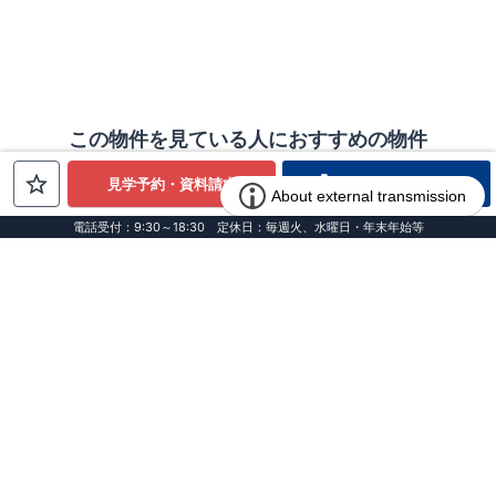
この物件を見ている人におすすめの物件
電話でお問合せ
見学予約・資料請求
電話受付：9:30～18:30 定休日：毎週火、水曜日・年末年始等
お客様インタビュー
100件近く見て辿り着いた、確かな
選択
栃木県 I様邸
VOL.157
転職を機に始まった、見知らぬ土地