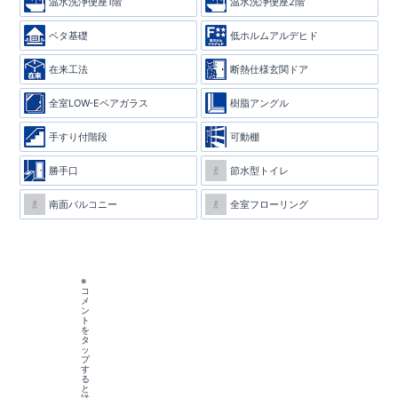
温水洗浄便座1階
温水洗浄便座2階
ベタ基礎
低ホルムアルデヒド
在来工法
断熱仕様玄関ドア
全室LOW-Eペアガラス
樹脂アングル
手すり付階段
可動棚
勝手口
節水型トイレ
南面バルコニー
全室フローリング
※
コ
メ
ン
ト
を
タ
ッ
プ
す
る
と