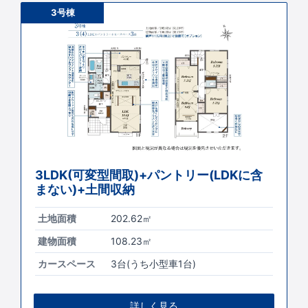
3号棟
3LDK(可変型間取)+パントリー(LDKに含
まない)+土間収納
土地面積
202.62㎡
建物面積
108.23㎡
カースペース
3台(うち小型車1台)
詳しく見る