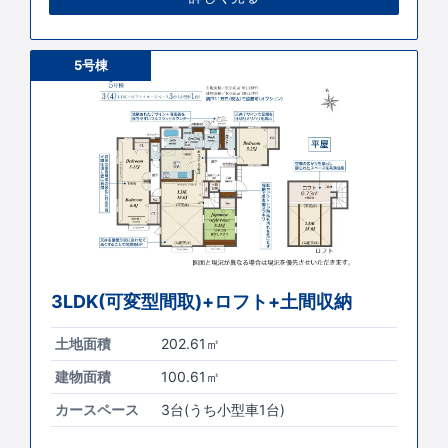
5号棟
3LDK(可変型間取)+ロフト+土間収納
土地面積
202.61㎡
建物面積
100.61㎡
カースペース
3台(うち小型車1台)