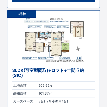
6号棟
3LDK(可変型間取)+ロフト+土間収納
(SIC)
土地面積
202.62㎡
建物面積
101.37㎡
カースペース
3台(うち小型車1台)