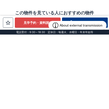
この物件を見ている人におすすめの物件
電話でお問合せ
見学予約・資料請求
電話受付：9:30～18:30 定休日：毎週火、水曜日・年末年始等
お客様インタビュー
100件近く見て辿り着いた、確かな
選択
栃木県 I様邸
VOL.157
転職を機に始まった、見知らぬ土地
での家探し
愛知県 E様
VOL.156