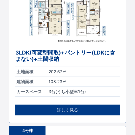
3LDK(可変型間取)+パントリー(LDKに含
まない)+土間収納
土地面積
202.62㎡
建物面積
108.23㎡
カースペース
3台(うち小型車1台)
詳しく見る
4号棟