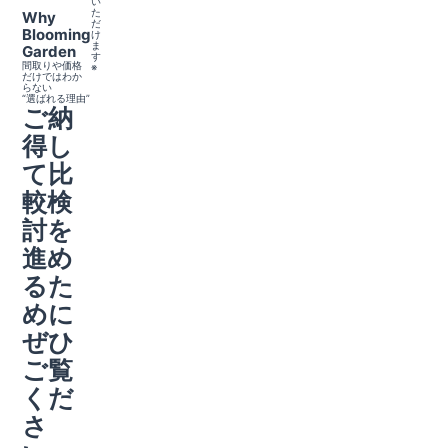
い
た
Why
だ
Blooming
け
ま
Garden
す
間取りや価格
※
だけではわか
らない
“選ばれる理由”
ご納
得し
て比
較検
討を
進め
るた
めに
ぜひ
ご覧
くだ
さ