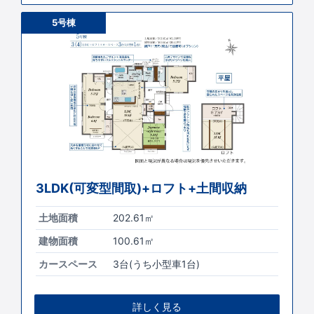
5号棟
3LDK(可変型間取)+ロフト+土間収納
土地面積
202.61㎡
建物面積
100.61㎡
カースペース
3台(うち小型車1台)
詳しく見る