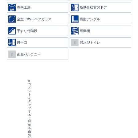
在来工法
断熱仕様玄関ドア
全室LOW-Eペアガラス
樹脂アングル
手すり付階段
可動棚
勝手口
節水型トイレ
南面バルコニー
※
コ
メ
ン
ト
を
タ
ッ
プ
す
る
と
詳
細
を
御
覧