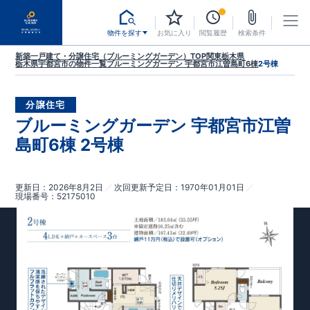
物件を探す
お気に入り
閲覧履歴
検索条件
新築一戸建て・分譲住宅（ブルーミングガーデン）TOP
関東
栃木県
栃木県宇都宮市
の物件一覧
ブルーミングガーデン 宇都宮市江曽島町6棟
2号棟
分譲住宅
ブルーミングガーデン 宇都宮市江曽
島町6棟 2号棟
更新日
2026年8月2日
次回更新予定日
1970年01月01日
現場番号
52175010