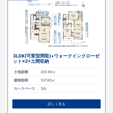
3LDK(可変型間取)+ウォークインクローゼ
ット×2+土間収納
土地面積
202.60㎡
建物面積
107.93㎡
カースペース
3台
詳しく見る