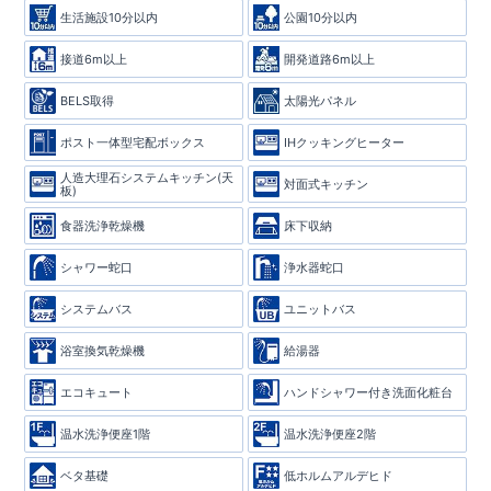
生活施設10分以内
公園10分以内
接道6m以上
開発道路6m以上
BELS取得
太陽光パネル
ポスト一体型宅配ボックス
IHクッキングヒーター
人造大理石システムキッチン(天
対面式キッチン
板)
食器洗浄乾燥機
床下収納
シャワー蛇口
浄水器蛇口
システムバス
ユニットバス
浴室換気乾燥機
給湯器
エコキュート
ハンドシャワー付き洗面化粧台
温水洗浄便座1階
温水洗浄便座2階
ベタ基礎
低ホルムアルデヒド