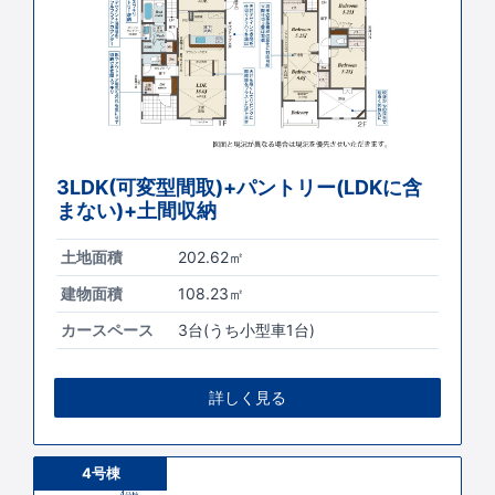
3LDK(可変型間取)+パントリー(LDKに含
まない)+土間収納
土地面積
202.62㎡
建物面積
108.23㎡
カースペース
3台(うち小型車1台)
詳しく見る
4号棟