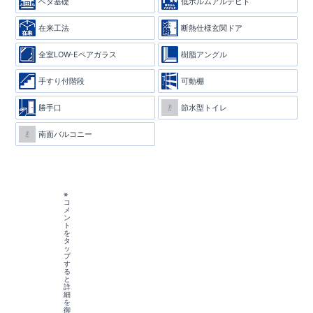
ベタ基礎
低ホルムアルデヒド
在来工法
断熱仕様玄関ドア
全室LOW-Eペアガラス
樹脂アングル
手すり付階段
可動棚
勝手口
節水型トイレ
南面バルコニー
※
コ
メ
ン
ト
を
タ
ッ
プ
す
る
と
詳
細
を
御