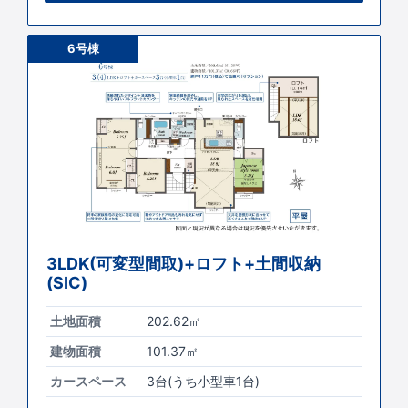
6号棟
3LDK(可変型間取)+ロフト+土間収納
(SIC)
土地面積
202.62㎡
建物面積
101.37㎡
カースペース
3台(うち小型車1台)