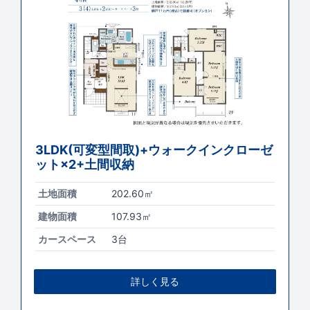
3LDK(可変型間取)+ウォークインクローゼ
ット×2+土間収納
土地面積
202.60㎡
建物面積
107.93㎡
カースペース
3台
詳しく見る