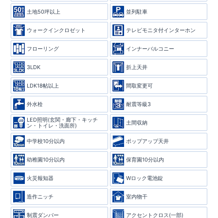
土地50坪以上
並列駐車
ウォークインクロゼット
テレビモニタ付インターホン
フローリング
インナーバルコニー
3LDK
折上天井
LDK18帖以上
間取変更可
外水栓
耐震等級3
LED照明(玄関・廊下・キッチ
土間収納
ン・トイレ・洗面所)
中学校10分以内
ポップアップ天井
幼稚園10分以内
保育園10分以内
火災報知器
Wロック電池錠
造作ニッチ
室内物干
制震ダンパー
アクセントクロス(一部)