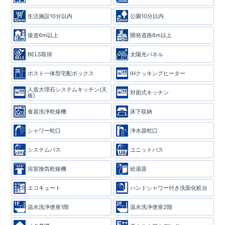
生活施設10分以内
公園10分以内
接道6m以上
開発道路6m以上
BELS取得
太陽光パネル
ポスト一体型宅配ボックス
IHクッキングヒーター
人造大理石システムキッチン(天
対面式キッチン
板)
食器洗浄乾燥機
床下収納
シャワー蛇口
浄水器蛇口
システムバス
ユニットバス
浴室換気乾燥機
給湯器
エコキュート
ハンドシャワー付き洗面化粧台
温水洗浄便座1階
温水洗浄便座2階