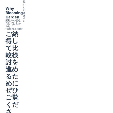
覧
い
た
Why
だ
Blooming
け
ま
Garden
す
間取りや価格
※
だけではわか
らない
“選ばれる理由”
ご納
得し
て比
較検
討を
進め
るた
めに
ぜひ
ご覧
くだ
さ