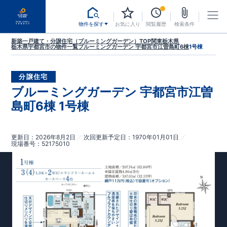
物件を探す
お気に入り
閲覧履歴
検索条件
新築一戸建て・分譲住宅（ブルーミングガーデン）TOP
関東
栃木県
栃木県宇都宮市
の物件一覧
ブルーミングガーデン 宇都宮市江曽島町6棟
1号棟
分譲住宅
ブルーミングガーデン 宇都宮市江曽
島町6棟 1号棟
更新日
2026年8月2日
次回更新予定日
1970年01月01日
現場番号
52175010