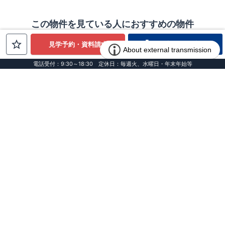
この物件を見ている人におすすめの物件
電話でお問合せ
見学予約・資料請求
電話受付：9:30～18:30 定休日：毎週火、水曜日・年末年始等
お客様インタビュー
100件近く見て辿り着いた、確かな
選択
栃木県 I様邸
VOL.157
転職を機に始まった、見知らぬ土地
での家探し
愛知県 E様
VOL.156