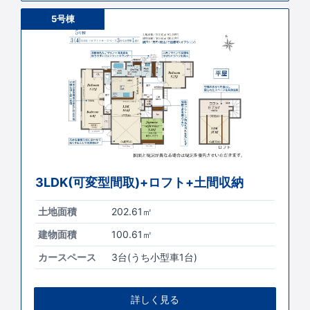
5号棟
3LDK(可変型間取)+ロフト+土間収納
土地面積
202.61㎡
建物面積
100.61㎡
カースペース
3台(うち小型車1台)
詳しく見る