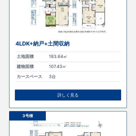
4LDK+納戸+土間収納
土地面積
183.64㎡
建物面積
107.43㎡
カースペース
3台
詳しく見る
3号棟