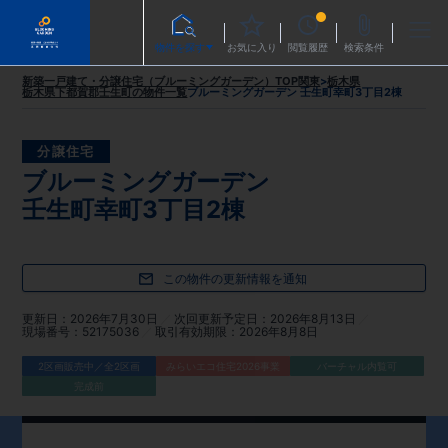
物件を探す
お気に入り
閲覧履歴
検索条件
新築一戸建て・分譲住宅（ブルーミングガーデン）TOP
関東
>
栃木県
栃木県下都賀郡壬生町
の物件一覧
ブルーミングガーデン 壬生町幸町3丁目2棟
分譲住宅
ブルーミングガーデン
壬生町幸町3丁目2棟
この物件の更新情報を通知
更新日
2026年7月30日
次回更新予定日
2026年8月13日
現場番号
52175036
取引有効期限
2026年8月8日
2区画販売中／全2区画
みらいエコ住宅2026事業
バーチャル内覧可
完成前