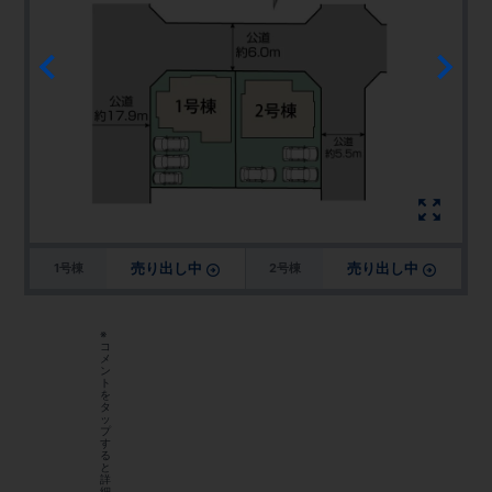
売り出し中
売り出し中
1号棟
2号棟
※
コ
メ
ン
ト
を
タ
ッ
プ
す
る
と
詳
細