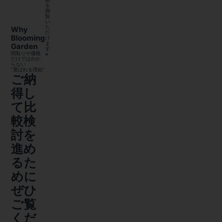
を
御
覧
い
た
Why
だ
Blooming
け
ま
Garden
す
間取りや価格
※
だけではわか
らない
“選ばれる理由”
ご納
得し
て比
較検
討を
進め
るた
めに
ぜひ
ご覧
くだ