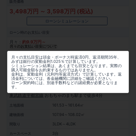
販売価格
3,498万円 ～ 3,598万円 (税込)
ローンシミュレーション
ローン時の
お支払い目安
月々：
約
9.9
万円～
月々のお支払い目安について
所在地
月々の支払目安は頭金・ボーナス時返済0円、返済期間35年、
みずほ銀行の変動金利1.025％で計算しています。
栃木県下都賀郡壬生町幸町３丁目619番17(地番)
シミュレーション結果は、あくまでも目安となります。実際の
購入可能金額をお約束するものではありません。
金利は、変動金利（元利均等返済方式）で計算しています。返
周辺マップを見る
済金利については、各金融機関に詳細をご確認ください。
ローン契約時には、別途手数料などの諸経費が必要となりま
アクセス
す。
東武鉄道宇都宮線
おもちゃのまち駅まで徒歩4分
161.53～161.64㎡
土地面積
107.94～108.02㎡
建物面積
3LDK～4LDK
間取り
3台
カースペース