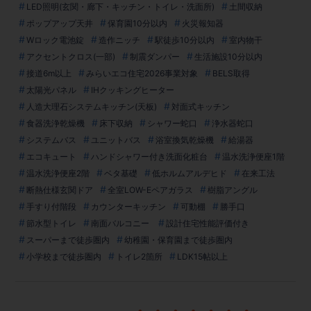
LED照明(玄関・廊下・キッチン・トイレ・洗面所)
土間収納
ポップアップ天井
保育園10分以内
火災報知器
Wロック電池錠
造作ニッチ
駅徒歩10分以内
室内物干
アクセントクロス(一部)
制震ダンパー
生活施設10分以内
接道6m以上
みらいエコ住宅2026事業対象
BELS取得
太陽光パネル
IHクッキングヒーター
人造大理石システムキッチン(天板)
対面式キッチン
食器洗浄乾燥機
床下収納
シャワー蛇口
浄水器蛇口
システムバス
ユニットバス
浴室換気乾燥機
給湯器
エコキュート
ハンドシャワー付き洗面化粧台
温水洗浄便座1階
温水洗浄便座2階
ベタ基礎
低ホルムアルデヒド
在来工法
断熱仕様玄関ドア
全室LOW-Eペアガラス
樹脂アングル
手すり付階段
カウンターキッチン
可動棚
勝手口
節水型トイレ
南面バルコニー
設計住宅性能評価付き
スーパーまで徒歩圏内
幼稚園・保育園まで徒歩圏内
小学校まで徒歩圏内
トイレ2箇所
LDK15帖以上