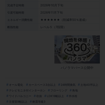
2026年10月下旬
完成予定時期
2026年11月下旬
引渡可能時期
★★★★★★（削減率50％達成）
エネルギー消費性能
レベル５（7段階）
断熱性能
パノラマパース公開中
オール電化
カースペース3台以上
24時間換気
土地40坪以上
テレビモニタ付インターホン
フローリング
角地
ワイドバルコニー
吹抜
LDK18帖以上
外水栓
主寝室8帖以上
耐震等級3