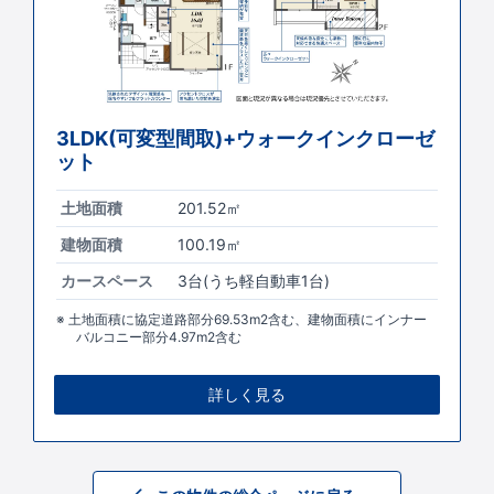
3LDK(可変型間取)+ウォークインクローゼ
ット
土地面積
201.52㎡
建物面積
100.19㎡
カースペース
3台(うち軽自動車1台)
土地面積に協定道路部分69.53m2含む、建物面積にインナー
バルコニー部分4.97m2含む
詳しく見る