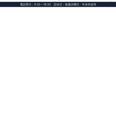
電話受付：9:30～18:30 定休日：毎週水曜日・年末年始等
お客様インタビュー
100件近く見て辿り着いた、確かな
選択
栃木県 I様邸
VOL.157
転職を機に始まった、見知らぬ土地
での家探し
愛知県 E様
VOL.156
理想の場所で、趣味も暮らしもバラ
ンスよく楽しみたい
神奈川県 I様邸
VOL.155