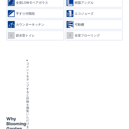
全室LOW-Eペアガラス
樹脂アングル
手すり付階段
エコジョーズ
カウンターキッチン
可動棚
節水型トイレ
全室フローリング
※
コ
メ
ン
ト
を
タ
ッ
プ
す
る
と
詳
細
を
御
覧
い
た
Why
だ
Blooming
け
ま
Garden