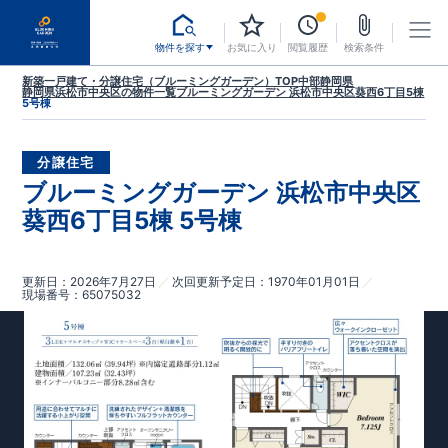
物件を探す
お気に入り
閲覧履歴
検索条件
新築一戸建て・分譲住宅（ブルーミングガーデン）TOP
中部
静岡県
静岡県浜松市中央区
の物件一覧
ブルーミングガーデン 浜松市中央区葵西6丁目5棟
5号棟
分譲住宅
ブルーミングガーデン 浜松市中央区
葵西6丁目5棟 5号棟
更新日
2026年7月27日
次回更新予定日
1970年01月01日
現場番号
65075032