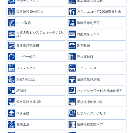
マルチスキップ
生活施設10分以内
公共施設10分以内
みらいエコ住宅2026事業対象
BELS取得
複数路線利用可
人造大理石システムキッチン(天
対面式キッチン
板)
食器洗浄乾燥機
床下収納
シャワー蛇口
浄水器蛇口
システムバス
ユニットバス
浴室1坪(以上)
浴室換気乾燥機
給湯器
ハンドシャワー付き洗面化粧台
温水洗浄便座1階
温水洗浄便座2階
ベタ基礎
低ホルムアルデヒド
在来工法
断熱仕様玄関ドア