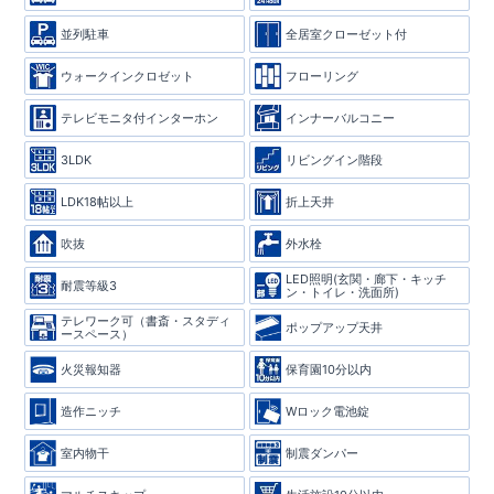
並列駐車
全居室クローゼット付
ウォークインクロゼット
フローリング
テレビモニタ付インターホン
インナーバルコニー
3LDK
リビングイン階段
LDK18帖以上
折上天井
吹抜
外水栓
LED照明(玄関・廊下・キッチ
耐震等級3
ン・トイレ・洗面所)
テレワーク可（書斎・スタディ
ポップアップ天井
ースペース）
火災報知器
保育園10分以内
造作ニッチ
Wロック電池錠
室内物干
制震ダンパー