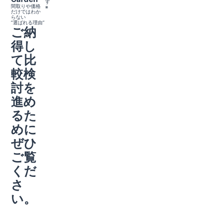
す
間取りや価格
※
だけではわか
らない
“選ばれる理由”
ご納
得し
て比
較検
討を
進め
るた
めに
ぜひ
ご覧
くだ
さ
い。