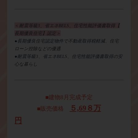
＜
耐震等級
3
、省エネ
BELS
、住宅性能評価書取得【
長期優良住宅】認定＞
●
長期優良住宅認定物件で不動産取得税軽減、住宅
ローン控除などの優
遇
●耐震等級
3
、省エネ
BELS
、住宅性能評価書取得の安
心な暮らし
■建物8月完成予定
５,69８
万
■販売価格
円