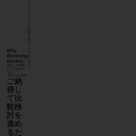
ト
を
タ
ッ
プ
す
る
と
詳
細
を
御
覧
い
た
Why
だ
Blooming
け
ま
Garden
す
間取りや価格
※
だけではわか
らない
“選ばれる理由”
ご納
得し
て比
較検
討を
進め
るた