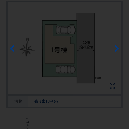
売り出し中
1号棟
※
コ
メ
ン