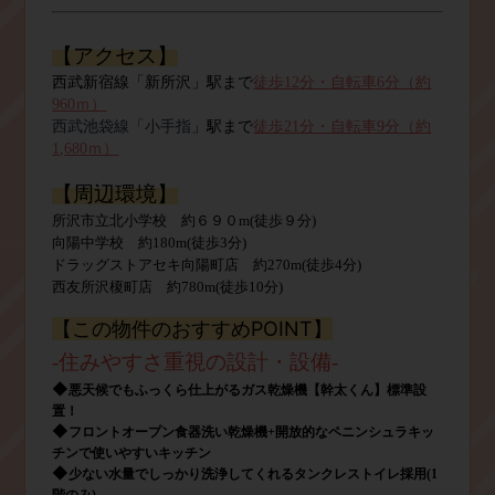
【アクセス】
西武新宿
線「新所沢」駅ま
で
徒歩12
分・自転車6分（約
960ｍ）
西武池袋線「小手指
」駅ま
で
徒歩21
分・自転車9分（約
1,680ｍ）
【周辺環境】
所沢市立北
小学校 約６９０
m
(
徒歩９分
)
向陽中学校 約180
m
(
徒歩3
分
)
ドラッグストアセキ向陽町店
約270
m(
徒歩4
分
)
西友所沢榎町店
約780
m(
徒歩10
分
)
【この物件のおすすめPOINT】
-
住みやすさ重視の設計・設備
-
◆
悪天候でもふっくら仕上がるガス乾燥機【幹太くん】標準設
置！
◆
フロントオープン食器洗い乾燥機+開放的なペニンシュラキッ
チンで使いやすいキッチン
◆
少ない水量でしっかり洗浄してくれるタンクレストイレ採用(1