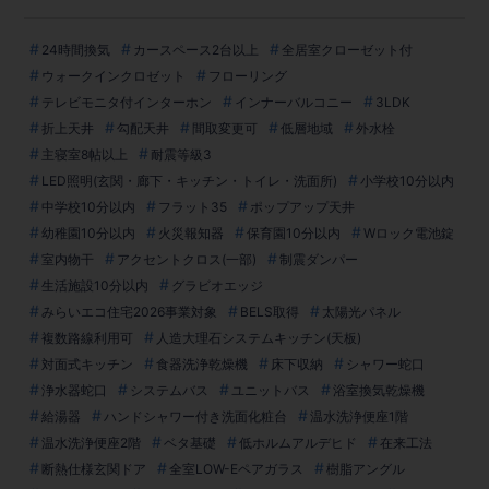
24時間換気
カースペース2台以上
全居室クローゼット付
ウォークインクロゼット
フローリング
テレビモニタ付インターホン
インナーバルコニー
3LDK
折上天井
勾配天井
間取変更可
低層地域
外水栓
主寝室8帖以上
耐震等級3
LED照明(玄関・廊下・キッチン・トイレ・洗面所)
小学校10分以内
中学校10分以内
フラット35
ポップアップ天井
幼稚園10分以内
火災報知器
保育園10分以内
Wロック電池錠
室内物干
アクセントクロス(一部)
制震ダンパー
生活施設10分以内
グラビオエッジ
みらいエコ住宅2026事業対象
BELS取得
太陽光パネル
複数路線利用可
人造大理石システムキッチン(天板)
対面式キッチン
食器洗浄乾燥機
床下収納
シャワー蛇口
浄水器蛇口
システムバス
ユニットバス
浴室換気乾燥機
給湯器
ハンドシャワー付き洗面化粧台
温水洗浄便座1階
温水洗浄便座2階
ベタ基礎
低ホルムアルデヒド
在来工法
断熱仕様玄関ドア
全室LOW-Eペアガラス
樹脂アングル