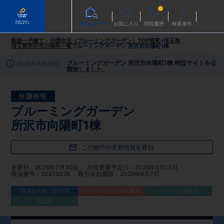
物件を探す
お気に入り
閲覧履歴
検索条件
新築一戸建て・分譲住宅（ブルーミングガーデン）TOP
関東
>
埼玉県
埼玉県所沢市
の物件一覧
ブルーミングガーデン 所沢市向陽町1棟
ブルーミングガーデン 所沢市向陽町1棟 特設サイトを公
2026年7月25日
開致しました。
分譲住宅
ブルーミングガーデン
所沢市向陽町1棟
この物件の更新情報を通知
更新日
2026年7月30日
次回更新予定日
2026年8月13日
現場番号
52375026
取引有効期限
2026年8月7日
1区画販売中／全1区画
みらいエコ住宅2026事業
バーチャル内覧可
完成前