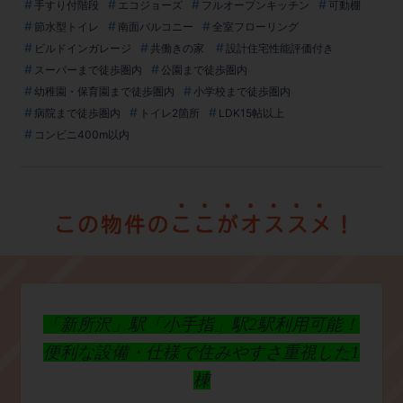
手すり付階段
エコジョーズ
フルオープンキッチン
可動棚
節水型トイレ
南面バルコニー
全室フローリング
ビルドインガレージ
共働きの家
設計住宅性能評価付き
スーパーまで徒歩圏内
公園まで徒歩圏内
幼稚園・保育園まで徒歩圏内
小学校まで徒歩圏内
病院まで徒歩圏内
トイレ2箇所
LDK15帖以上
コンビニ400m以内
「新所沢」駅「小手指」駅2駅利用可能！
便利な設備・仕様で住みやすさ重視した1
棟