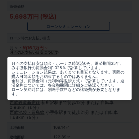
販売価格
5,698万円 (税込)
ローンシミュレーション
ローン時の
お支払い目安
月々：
約
16.1
万円～
月々のお支払い目安について
所在地
月々の支払目安は頭金・ボーナス時返済0円、返済期間35年、
みずほ銀行の変動金利1.025％で計算しています。
埼玉県所沢市向陽町2104番94(地番)
シミュレーション結果は、あくまでも目安となります。実際の
購入可能金額をお約束するものではありません。
金利は、変動金利（元利均等返済方式）で計算しています。返
周辺マップを見る
済金利については、各金融機関に詳細をご確認ください。
ローン契約時には、別途手数料などの諸経費が必要となりま
アクセス
す。
西武鉄道新宿線
新所沢駅まで徒歩12分 または 自転車
0.96km（6分）
西武池袋・豊島線
小手指駅まで徒歩21分 または 自転車
1.68km（9分）
109.14㎡
土地面積
122.89㎡
建物面積