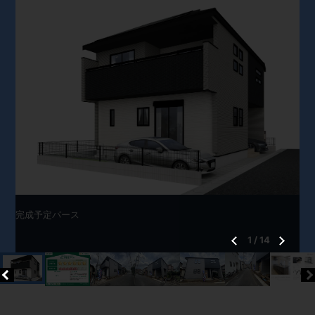
完成予定パース
1
/
14