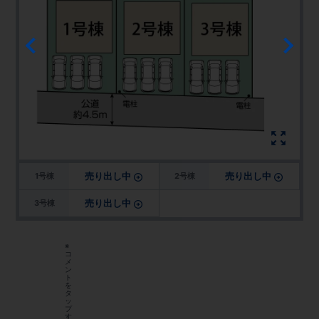
売り出し中
売り出し中
1号棟
2号棟
売り出し中
3号棟
※
コ
メ
ン
ト
を
タ
ッ
プ
す