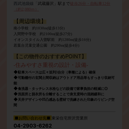
西武池袋線「
武蔵藤沢」駅ま
で
徒歩26
分・自転車12分
（約2,080ｍ）
【周辺環境】
南小学校 約1030
m
(
徒歩13分
)
入間野中学校 約2100
m
(
徒歩27
分
)
イオンスタイル入曽駅前
約1280
m(
徒歩16
分
)
若葉台児童交通公園
約290
m(
徒歩4
分
)
【この物件のおすすめPOINT】
-
住みやすさ重視の設計・設備
-
◆
駐車スペースは広々並列3台分（車種による）確保
◆
可動棚付の玄関土間収納はアウトドア用品等もすっきり収納可
能
◆
食洗器・タッチレス水栓などの設備で家事負担の軽減に◎
◆
洗面所と脱衣所を分離することで身支度時の混雑緩和に
◆
天井デザインや凹凸感ある壁材で洗練された印象のリビング空
間
■お問い合わせ先■
東栄住宅所沢営業所
04-2903-6262