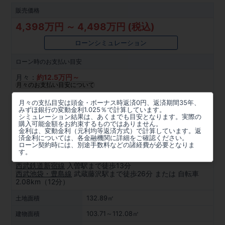
販売価格
4,398万円 ～ 4,498万円 (税込)
ローンシミュレーション
ローン時の
お支払い目安
月々：
約
12.5
万円～
月々のお支払い目安について
所在地
月々の支払目安は頭金・ボーナス時返済0円、返済期間35年、
みずほ銀行の変動金利1.025％で計算しています。
埼玉県狭山市大字水野字月見野607-6他
シミュレーション結果は、あくまでも目安となります。実際の
購入可能金額をお約束するものではありません。
金利は、変動金利（元利均等返済方式）で計算しています。返
周辺マップを見る
済金利については、各金融機関に詳細をご確認ください。
ローン契約時には、別途手数料などの諸経費が必要となりま
アクセス
す。
西武鉄道新宿線
入曽駅まで徒歩13分
西武池袋・豊島線
武蔵藤沢駅まで徒歩26分 または 自転車
2.08km（12分）
132.89㎡
土地面積
103.71～112.08㎡
建物面積