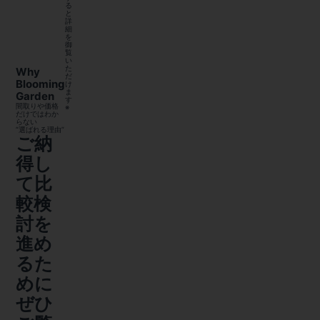
る
と
詳
細
を
御
覧
い
た
Why
だ
Blooming
け
ま
Garden
す
間取りや価格
※
だけではわか
らない
“選ばれる理由”
ご納
得し
て比
較検
討を
進め
るた
めに
ぜひ