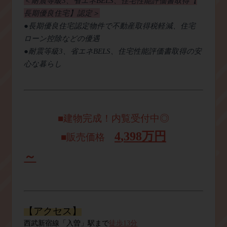
＜
耐震等級
3
、省エネ
BELS
、住宅性能評価書取得【
長期優良住宅】認定＞
●
長期優良住宅認定物件で不動産取得税軽減、住宅
ローン控除などの優
遇
●耐震等級
3
、省エネ
BELS
、住宅性能評価書取得の安
心な暮らし
■建物完成！内覧受付中◎
4
,3
98
万円
■販売価格
～
【アクセス】
西武新宿
線「入曽」駅ま
で
徒歩13
分