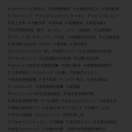
カースペース3台以上
24時間換気
土地40坪以上
並列駐車
フローリング
テレビモニタ付インターホン
ワイドバルコニー
折上天井
勾配天井
外水栓
低層地域
耐震等級3
LED照明(玄関・廊下・キッチン・トイレ・洗面所)
土間収納
フラット35
ポップアップ天井
幼稚園10分以内
火災報知器
保育園10分以内
Wロック電池錠
室内物干
アクセントクロス(一部)
制震ダンパー
生活施設10分以内
グラビオエッジ
公共施設10分以内
公園10分以内
みらいエコ住宅2026事業対象
BELS取得
複数路線利用可
人造大理石システムキッチン(天板)
対面式キッチン
食器洗浄乾燥機
床下収納
シャワー蛇口
浄水器蛇口
システムバス
浴室換気乾燥機
給湯器
ハンドシャワー付き洗面化粧台
温水洗浄便座1階
温水洗浄便座2階
ベタ基礎
低ホルムアルデヒド
在来工法
断熱仕様玄関ドア
全室LOW-Eペアガラス
樹脂アングル
手すり付階段
エコジョーズ
即引渡し可
フルオープンキッチン
可動棚
節水型トイレ
全室2面採光
全室フローリング
共働きの家
設計住宅性能評価付き