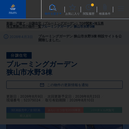
物件を探す
お気に入り
閲覧履歴
検索条件
新築一戸建て・分譲住宅（ブルーミングガーデン）TOP
関東
>
埼玉県
埼玉県狭山市
の物件一覧
ブルーミングガーデン 狭山市水野3棟
ブルーミングガーデン 狭山市水野3棟 特設サイトを公
2026年4月3日
開致しました。
分譲住宅
ブルーミングガーデン
狭山市水野3棟
この物件の更新情報を通知
更新日
2026年8月9日
次回更新予定日
2026年8月23日
現場番号
52375024
取引有効期限
2026年8月10日
3区画販売中／全3区画
みらいエコ住宅2026事業
バーチャル内覧可
即入居可