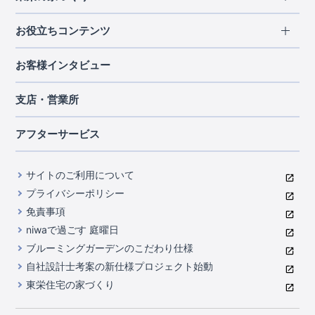
北海道・東北
長期優良住宅
お役立ちコンテンツ
北海道
宮城県
福島県
住宅性能評価書
関東
ご契約までの道のり
お客様インタビュー
茨城県
栃木県
群馬県
埼玉県
ブルーミングガーデンは地震につよい<地盤編>
現地見学ガイド
千葉県
東京都
神奈川県
支店・営業所
ブルーミングガーデンは地震につよい<建物編>
住宅にまつわるコラム
中部
室内空間を快適に保つ断熱性能
アフターサービス
ご紹介制度のご案内
山梨県
静岡県
愛知県
コストパフォーマンスに自信
関西
よくあるご質問
サイトのご利用について
充実のアフターサポート
滋賀県
京都府
大阪府
兵庫県
東栄INDEX（用語集）
プライバシーポリシー
奈良県
第三者評価によるお墨付き
免責事項
中国・四国
niwaで過ごす 庭曜日
家づくりのプロにも選ばれるブルーミングガーデン
岡山県
広島県
ブルーミングガーデンのこだわり仕様
住んでみるとじわじわ伝わる暮らしやすさへのこだわり
自社設計士考案の新仕様プロジェクト始動
九州・沖縄
東栄住宅の家づくり
自社一貫体制
福岡県
熊本県
沖縄県