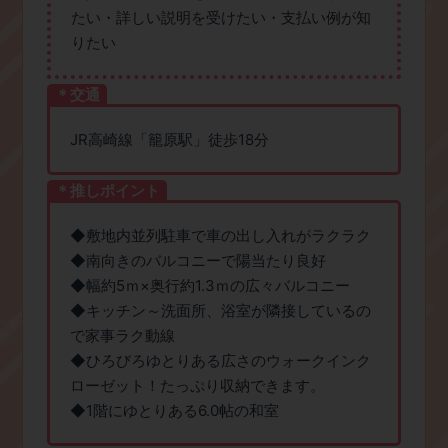
たい・詳しい説明を受けたい・支払い例が知
りたい
＊交通
JR高崎線「籠原駅」徒歩18分
＊推しポイント
◆敷地内並列駐車で車の出し入れがラクラク
◆南向きのバルコニーで陽当たり良好
◆幅約5ｍ×奥行約1.3ｍの広々バルコニー
◆キッチン～洗面所、浴室が隣接しているの
で家事ラク動線
◆ひろびろゆとりある広さのウォークインク
ローゼット！たっぷり収納できます。
◆1階にゆとりある6.0帖の和室