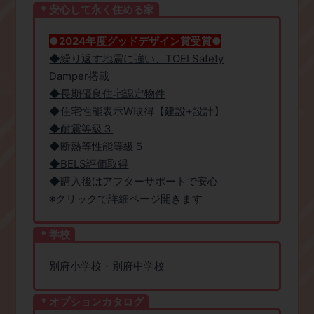
＊安心して永く住める家
●2024年度グッドデザイン賞受賞●
◆繰り返す地震に強い、TOEI Safety
Damper搭載
◆長期優良住宅認定物件
◆住宅性能表示W取得【建設+設計】
◆耐震等級３
◆断熱等性能等級５
◆BELS評価取得
◆購入後はアフターサポートで安心
※クリックで詳細ページ開きます
＊学校
別府小学校・別府中学校
＊オプションカタログ