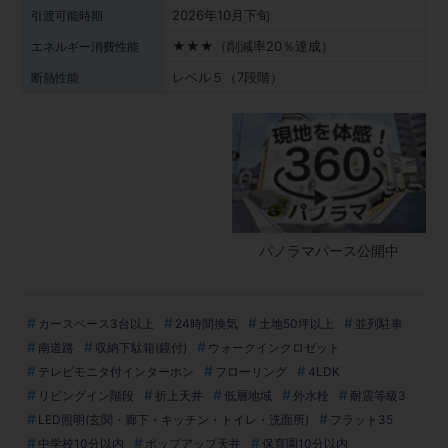
2026年10月下旬
引渡可能時期
★★★（削減率20％達成）
エネルギー消費性能
レベル５（7段階）
断熱性能
パノラマパース公開中
カースペース3台以上
24時間換気
土地50坪以上
並列駐車
南道路
収納下駄箱(鏡付)
ウォークインクロゼット
テレビモニタ付インターホン
フローリング
4LDK
リビングイン階段
折上天井
低層地域
外水栓
耐震等級3
LED照明(玄関・廊下・キッチン・トイレ・洗面所)
フラット35
中学校10分以内
ポップアップ天井
保育園10分以内