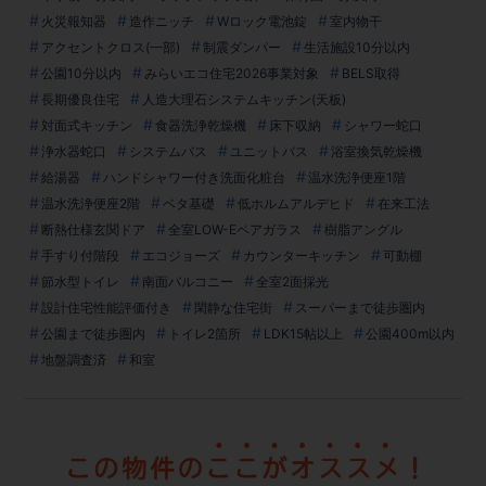
火災報知器
造作ニッチ
Wロック電池錠
室内物干
アクセントクロス(一部)
制震ダンパー
生活施設10分以内
公園10分以内
みらいエコ住宅2026事業対象
BELS取得
長期優良住宅
人造大理石システムキッチン(天板)
対面式キッチン
食器洗浄乾燥機
床下収納
シャワー蛇口
浄水器蛇口
システムバス
ユニットバス
浴室換気乾燥機
給湯器
ハンドシャワー付き洗面化粧台
温水洗浄便座1階
温水洗浄便座2階
ベタ基礎
低ホルムアルデヒド
在来工法
断熱仕様玄関ドア
全室LOW-Eペアガラス
樹脂アングル
手すり付階段
エコジョーズ
カウンターキッチン
可動棚
節水型トイレ
南面バルコニー
全室2面採光
設計住宅性能評価付き
閑静な住宅街
スーパーまで徒歩圏内
公園まで徒歩圏内
トイレ2箇所
LDK15帖以上
公園400m以内
地盤調査済
和室