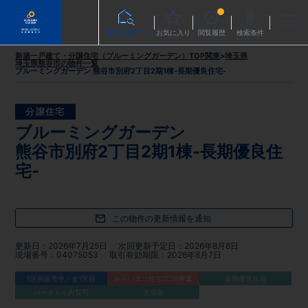
物件を探す
お気に入り
閲覧履歴
検索条件
新築一戸建て・分譲住宅（ブルーミングガーデン）TOP
関東
>
埼玉県
埼玉県熊谷市
の物件一覧
ブルーミングガーデン 熊谷市別府2丁目2期1棟-長期優良住宅-
分譲住宅
ブルーミングガーデン
熊谷市別府2丁目2期1棟-長期優良住
宅-
この物件の更新情報を通知
更新日
2026年7月25日
次回更新予定日
2026年8月8日
現場番号
04075053
取引有効期限
2026年8月7日
1区画販売中／全1区画
みらいエコ住宅2026事業
長期優良住宅
バーチャル内覧可
完成前