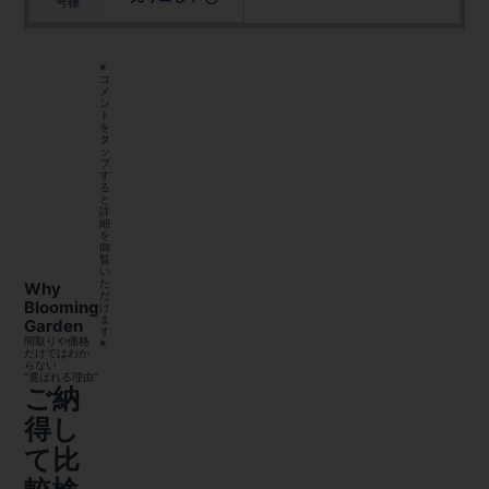
号棟
※
コ
メ
ン
ト
を
タ
ッ
プ
す
る
と
詳
細
を
御
覧
い
た
Why
だ
Blooming
け
ま
Garden
す
間取りや価格
※
だけではわか
らない
“選ばれる理由”
ご納
得し
て比