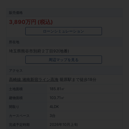
販売価格
3,890万円 (税込)
ローンシミュレーション
所在地
埼玉県熊谷市別府２丁目92(地番)
周辺マップを見る
アクセス
高崎線
,
湘南新宿ライン高海
籠原駅まで徒歩18分
185.81㎡
土地面積
103.71㎡
建物面積
4LDK
間取り
3台
カースペース
2026年10月上旬
完成予定時期