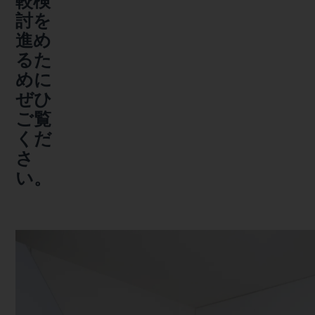
較検
討を
進め
るた
めに
ぜひ
ご覧
くだ
さ
い。