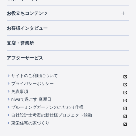
北海道・東北
長期優良住宅
お役立ちコンテンツ
北海道
宮城県
福島県
住宅性能評価書
関東
ご契約までの道のり
お客様インタビュー
茨城県
栃木県
群馬県
埼玉県
ブルーミングガーデンは地震につよい<地盤編>
現地見学ガイド
千葉県
東京都
神奈川県
支店・営業所
ブルーミングガーデンは地震につよい<建物編>
住宅にまつわるコラム
中部
室内空間を快適に保つ断熱性能
アフターサービス
ご紹介制度のご案内
山梨県
静岡県
愛知県
コストパフォーマンスに自信
関西
よくあるご質問
サイトのご利用について
充実のアフターサポート
滋賀県
京都府
大阪府
兵庫県
東栄INDEX（用語集）
プライバシーポリシー
奈良県
第三者評価によるお墨付き
免責事項
中国・四国
niwaで過ごす 庭曜日
家づくりのプロにも選ばれるブルーミングガーデン
岡山県
広島県
ブルーミングガーデンのこだわり仕様
住んでみるとじわじわ伝わる暮らしやすさへのこだわり
自社設計士考案の新仕様プロジェクト始動
九州・沖縄
東栄住宅の家づくり
自社一貫体制
福岡県
熊本県
沖縄県