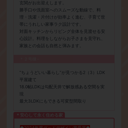
玄関がお出迎えします。
勝手口や洗面室へのスムーズな動線で、料
理・洗濯・片付けが効率よく進む、子育て世
帯にうれしい家事ラク設計です。
対面キッチンからリビング全体を見渡せる安
心設計。料理をしながらお子さまを見守れ、
家族との会話も自然と弾みます。
＊２号棟
＊
​“ちょうどいい暮らし”が見つかる2（3）LDK
平屋建て
18.0帖LDKは勾配天井で解放感ある空間を実
現
最大3LDKにもできる可変型間取り
＊安心して永く住める家
●2024年度グッドデザイン賞受賞●