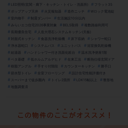
LED照明(玄関・廊下・キッチン・トイレ・洗面所)
フラット35
ポップアップ天井
火災報知器
造作ニッチ
Wロック電池錠
室内物干
制震ダンパー
生活施設10分以内
みらいエコ住宅2026事業対象
BELS取得
複数路線利用可
長期優良住宅
人造大理石システムキッチン(天板)
対面式キッチン
食器洗浄乾燥機
床下収納
シャワー蛇口
浄水器蛇口
システムバス
ユニットバス
浴室換気乾燥機
給湯器
ハンドシャワー付き洗面化粧台
温水洗浄便座1階
ベタ基礎
低ホルムアルデヒド
在来工法
断熱仕様玄関ドア
樹脂アングル
手すり付階段
カウンターキッチン
勝手口
節水型トイレ
全室フローリング
設計住宅性能評価付き
スーパーまで徒歩圏内
トイレ2箇所
LDK15帖以上
整形地
地盤調査済