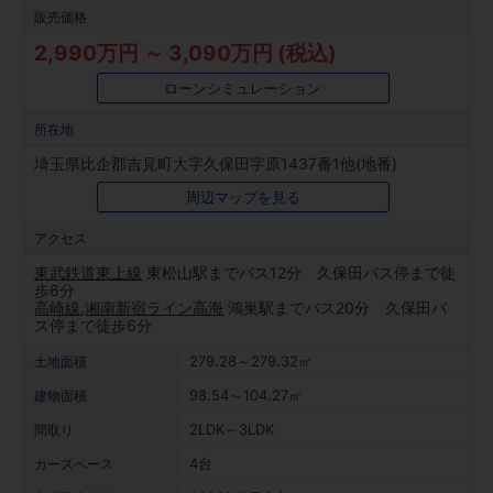
販売価格
2,990万円 ～ 3,090万円 (税込)
ローンシミュレーション
所在地
埼玉県比企郡吉見町大字久保田字原1437番1他(地番)
周辺マップを見る
アクセス
東武鉄道東上線
東松山駅までバス12分 久保田バス停まで徒
歩6分
高崎線
,
湘南新宿ライン高海
鴻巣駅までバス20分 久保田バ
ス停まで徒歩6分
279.28～279.32㎡
土地面積
98.54～104.27㎡
建物面積
2LDK～3LDK
間取り
4台
カースペース