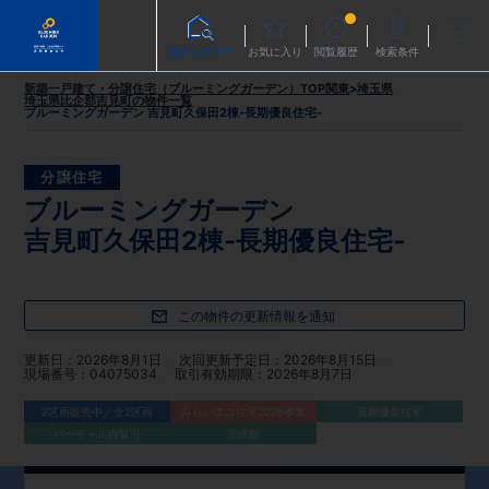
物件を探す
お気に入り
閲覧履歴
検索条件
新築一戸建て・分譲住宅（ブルーミングガーデン）TOP
関東
>
埼玉県
埼玉県比企郡吉見町
の物件一覧
ブルーミングガーデン 吉見町久保田2棟-長期優良住宅-
分譲住宅
ブルーミングガーデン
吉見町久保田2棟-長期優良住宅-
この物件の更新情報を通知
更新日
2026年8月1日
次回更新予定日
2026年8月15日
現場番号
04075034
取引有効期限
2026年8月7日
2区画販売中／全2区画
みらいエコ住宅2026事業
長期優良住宅
バーチャル内覧可
完成前