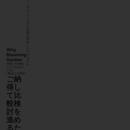
ン
ト
を
タ
ッ
プ
す
る
と
詳
細
を
御
覧
い
た
Why
だ
Blooming
け
ま
Garden
す
間取りや価格
※
だけではわか
らない
“選ばれる理由”
ご納
得し
て比
較検
討を
進め
るた