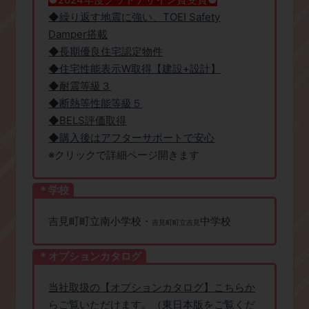
◆繰り返す地震に強い、TOEI Safety
Damper搭載
◆長期優良住宅認定物件
◆住宅性能表示W取得【建設+設計】
◆耐震等級３
◆断熱等性能等級５
◆BELS評価取得
◆購入後はアフターサポートで安心
※クリックで詳細ページ開きます
＊学校
吉見町町立南小学校・
中学校
吉見町町立吉見
＊オプションカタログ
当社取扱の【オプションカタログ】こちらか
らご覧いただけます。（東日本版をご覧くだ