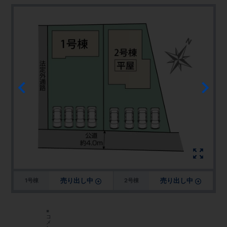
売り出し中
売り出し中
1号棟
2号棟
※
コ
メ