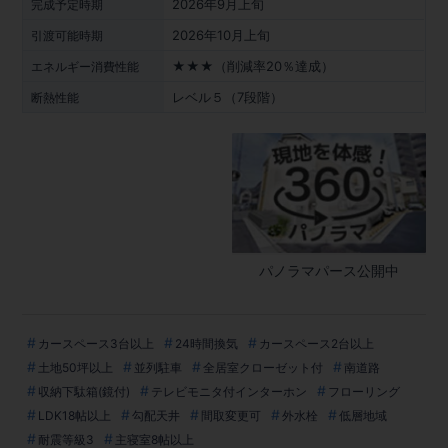
2026年9月上旬
完成予定時期
2026年10月上旬
引渡可能時期
★★★（削減率20％達成）
エネルギー消費性能
レベル５（7段階）
断熱性能
パノラマパース公開中
カースペース3台以上
24時間換気
カースペース2台以上
土地50坪以上
並列駐車
全居室クローゼット付
南道路
収納下駄箱(鏡付)
テレビモニタ付インターホン
フローリング
LDK18帖以上
勾配天井
間取変更可
外水栓
低層地域
耐震等級3
主寝室8帖以上