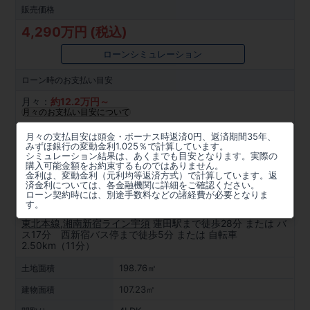
販売価格
4,290万円 (税込)
ローンシミュレーション
ローン時の
お支払い目安
月々：
約
12.2
万円～
月々のお支払い目安について
所在地
月々の支払目安は頭金・ボーナス時返済0円、返済期間35年、
みずほ銀行の変動金利1.025％で計算しています。
埼玉県蓮田市西城２丁目166番(地番)
シミュレーション結果は、あくまでも目安となります。実際の
購入可能金額をお約束するものではありません。
金利は、変動金利（元利均等返済方式）で計算しています。返
周辺マップを見る
済金利については、各金融機関に詳細をご確認ください。
ローン契約時には、別途手数料などの諸経費が必要となりま
アクセス
す。
東北本線
,
湘南新宿ライン宇須
蓮田駅まで徒歩28分 または バ
ス17分 西新宿バス停まで徒歩5分 または 自転車
2.50km（11分）
198.76㎡
土地面積
107.23㎡
建物面積