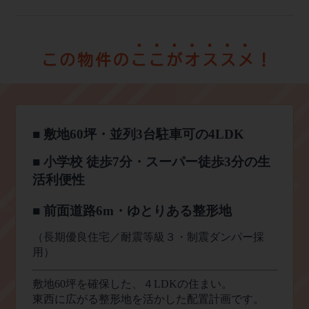
■
敷地
60
坪・並列
3
台駐車可の
4LDK
■
小学校 徒歩
7
分・スーパー徒歩
3
分の生
活利便性
■
前面道路
6m
・ゆとりある整形地
（長期優良住宅／耐震等級３・制震ダンパー採
用）
敷地
60
坪を確保した、４
LDK
の住まい。
東西に広がる整形地を活かした配置計画です。