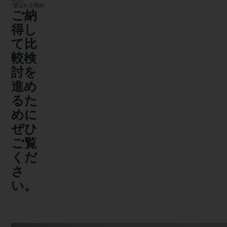
“選ばれる理由”
ご納
得し
て比
較検
討を
進め
るた
めに
ぜひ
ご覧
くだ
さ
い。