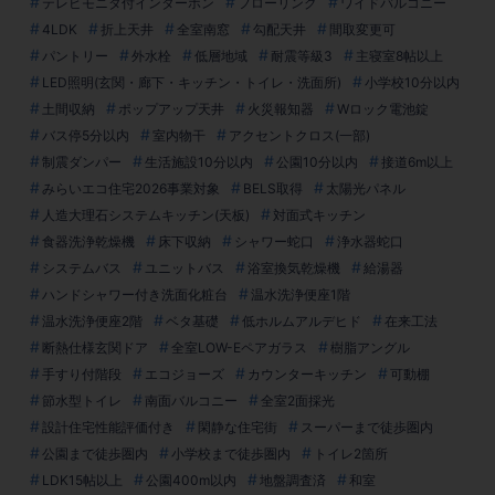
テレビモニタ付インターホン
フローリング
ワイドバルコニー
4LDK
折上天井
全室南窓
勾配天井
間取変更可
パントリー
外水栓
低層地域
耐震等級3
主寝室8帖以上
LED照明(玄関・廊下・キッチン・トイレ・洗面所)
小学校10分以内
土間収納
ポップアップ天井
火災報知器
Wロック電池錠
バス停5分以内
室内物干
アクセントクロス(一部)
制震ダンパー
生活施設10分以内
公園10分以内
接道6m以上
みらいエコ住宅2026事業対象
BELS取得
太陽光パネル
人造大理石システムキッチン(天板)
対面式キッチン
食器洗浄乾燥機
床下収納
シャワー蛇口
浄水器蛇口
システムバス
ユニットバス
浴室換気乾燥機
給湯器
ハンドシャワー付き洗面化粧台
温水洗浄便座1階
温水洗浄便座2階
ベタ基礎
低ホルムアルデヒド
在来工法
断熱仕様玄関ドア
全室LOW-Eペアガラス
樹脂アングル
手すり付階段
エコジョーズ
カウンターキッチン
可動棚
節水型トイレ
南面バルコニー
全室2面採光
設計住宅性能評価付き
閑静な住宅街
スーパーまで徒歩圏内
公園まで徒歩圏内
小学校まで徒歩圏内
トイレ2箇所
LDK15帖以上
公園400m以内
地盤調査済
和室