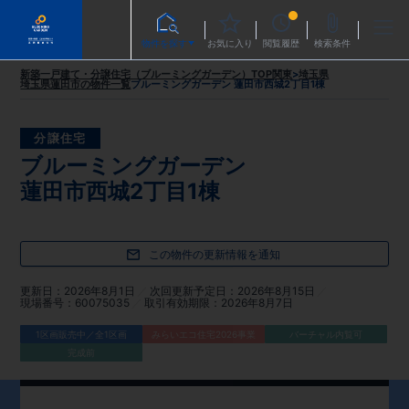
物件を探す
お気に入り
閲覧履歴
検索条件
新築一戸建て・分譲住宅（ブルーミングガーデン）TOP
関東
>
埼玉県
埼玉県蓮田市
の物件一覧
ブルーミングガーデン 蓮田市西城2丁目1棟
分譲住宅
ブルーミングガーデン
蓮田市西城2丁目1棟
この物件の更新情報を通知
更新日
2026年8月1日
次回更新予定日
2026年8月15日
現場番号
60075035
取引有効期限
2026年8月7日
1区画販売中／全1区画
みらいエコ住宅2026事業
バーチャル内覧可
完成前