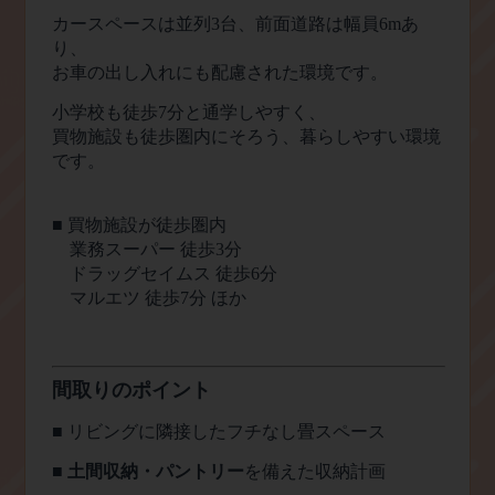
カースペースは並列
3
台、前面道路は幅員
6m
あ
り、
お車の出し入れにも配慮された環境です。
小学校も徒歩
7
分と通学しやすく、
買物施設も徒歩圏内にそろう、暮らしやすい環境
です。
■
買物施設が徒歩圏内
業務スーパー 徒歩
3
分
ドラッグセイムス 徒歩
6
分
マルエツ 徒歩
7
分 ほか
間取りのポイント
■
リビングに隣接したフチなし畳スペース
■
土間収納・パントリー
を備えた収納計画