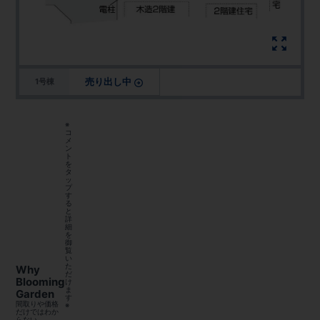
売り出し中
1号棟
※
コ
メ
ン
ト
を
タ
ッ
プ
す
る
と
詳
細
を
御
覧
い
た
Why
だ
Blooming
け
ま
Garden
す
間取りや価格
※
だけではわか
らない