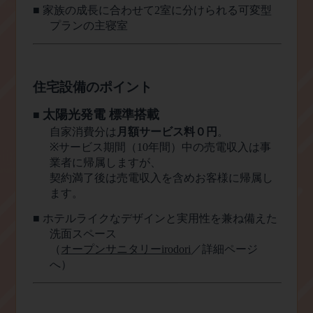
■
家族の成長に合わせて
2
室に分けられる可変型
プランの主寝室
住宅設備のポイント
太陽光発電 標準搭載
■
月額サービス料０円
自家消費分は
。
※
サービス期間（
10
年間）中の売電収入は事
業者に帰属しますが、
契約満了後は売電収入を含めお客様に帰属し
ます。
■
ホテルライクなデザインと実用性を兼ね備えた
洗面スペース
（
オープンサニタリーirodori
／詳細ページ
へ）