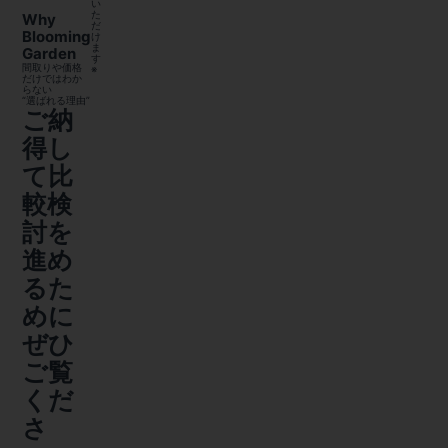
い
た
Why
だ
Blooming
け
ま
Garden
す
間取りや価格
※
だけではわか
らない
“選ばれる理由”
ご納
得し
て比
較検
討を
進め
るた
めに
ぜひ
ご覧
くだ
さ