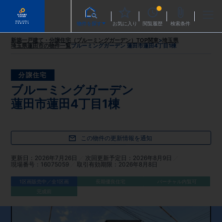
物件を探す
お気に入り
閲覧履歴
検索条件
新築一戸建て・分譲住宅（ブルーミングガーデン）TOP
関東
>
埼玉県
埼玉県蓮田市
の物件一覧
ブルーミングガーデン 蓮田市蓮田4丁目1棟
分譲住宅
ブルーミングガーデン
蓮田市蓮田4丁目1棟
この物件の更新情報を通知
更新日
2026年7月26日
次回更新予定日
2026年8月9日
現場番号
16075059
取引有効期限
2026年8月8日
1区画販売中／全1区画
長期優良住宅
バーチャル内覧可
完成前