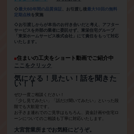
◇
最大
60
年間の品質保証
、お引渡し後
最大
10
回の無料
定期点検
を実施
◇お引渡しからが本当のお付き合いだと考え、アフター
サービスを外部の業者に委託せず、東栄住宅グループ
「東栄ホームサービス株式会社」にて責任をもって対応
いたします。
住まいの工夫をショート動画でご紹介中
■
ここをクリック
気になる！見たい！話を聞きた
い！！
ぜひ一度ご相談ください！
「少し見てみたい」「話だけ聞いてみたい」といった段
階でも大歓迎です。
お子さま連れでのご見学はもちろん、資金計画や住宅ロ
ーンについてのご相談も丁寧に対応いたします。
大宮営業所までお気軽にどうぞ。