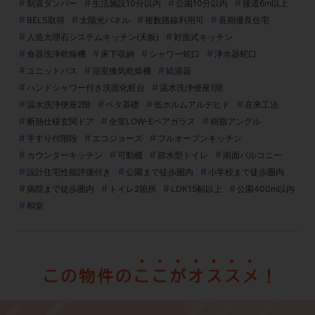
制震ダンパー
生活施設10分以内
公園10分以内
接道6m以上
BELS取得
太陽光パネル
複数路線利用可
長期優良住宅
人造大理石システムキッチン(天板)
対面式キッチン
食器洗浄乾燥機
床下収納
シャワー蛇口
浄水器蛇口
ユニットバス
浴室換気乾燥機
給湯器
ハンドシャワー付き洗面化粧台
温水洗浄便座1階
温水洗浄便座2階
ベタ基礎
低ホルムアルデヒド
在来工法
断熱仕様玄関ドア
全室LOW-Eペアガラス
樹脂アングル
手すり付階段
エコジョーズ
フルオープンキッチン
カウンターキッチン
可動棚
節水型トイレ
南面バルコニー
設計住宅性能評価付き
公園まで徒歩圏内
小学校まで徒歩圏内
病院まで徒歩圏内
トイレ2箇所
LDK15帖以上
公園400m以内
和室