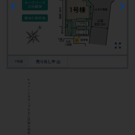
売り出し中
1号棟
※
コ
メ
ン
ト
を
タ
ッ
プ
す
る
と
詳
細
を
御
覧