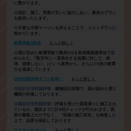
に繋がります。
◇設計、施工、営業が互いに協力しあい、最良のプラン
を提供いたします。
◇不要な中間マージンを抑えることで、コストダウンに
努めています。
耐震等級
3
取得
もっと詳しく
◇国が定めた耐震等級で最高の
3
を取得建築基準法で定
められた、｢数百年に一度発生する地震に対して、倒
壊、崩壊しない。｣という基準から、さらに
1.5
倍の耐震
力を達成しています。
住宅性能評価ダブル取得！
もっと詳しく
◇
設計住宅性能評価
：建物設計段階で、国が認めた第三
機関が評価しております。
◇
建設住宅性能評価
：評価を受けた図面通りに施工され
ているか、建設までに計
4
回チェックが行われます。図
面や書類上だけでなく、「現場の施工状況」を検査した
上で、品質を保証しております
アフターサポート
もっと詳しく