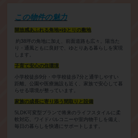
この物件の魅力
開放感あふれる角地
×
ゆとりの敷地
約
38
坪の角地に加え、前面道路も広々。陽当た
り・通風ともに良好で、ゆとりある暮らしを実現
します。
子育て安心の住環境
小学校徒歩
9
分・中学校徒歩
7
分と通学しやすい
距離。公園や医療施設も近く、家族で安心して暮
らせる環境が整っています。
家族の成長に寄り添う間取りと設備
5LDK
可変型プランで将来のライフスタイルに柔
軟対応。ワイドバルコニーや室内物干しを備え、
毎日の暮らしを快適にサポートします。