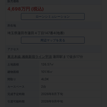
販売価格
4,698万円 (税込)
ローンシミュレーション
所在地
埼玉県蓮田市蓮田４丁目147番4(地番)
周辺マップを見る
アクセス
東北本線
,
湘南新宿ライン宇須
蓮田駅まで徒歩17分
126.57㎡
土地面積
101.16㎡
建物面積
4LDK
間取り
2台
カースペース
2026年8月下旬
完成予定時期
2026年9月中旬
引渡可能時期