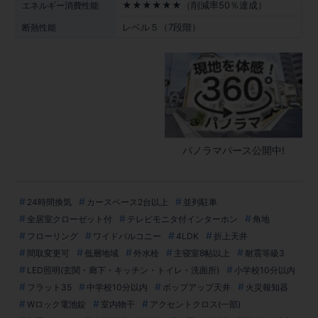
★★★★★★（削減率50％達成）
エネルギー消費性能
レベル５（7段階）
断熱性能
パノラマパース公開中!
24時間換気
カースペース2台以上
並列駐車
全居室クローゼット付
テレビモニタ付インターホン
角地
フローリング
ワイドバルコニー
4LDK
折上天井
間取変更可
低層地域
外水栓
主寝室8帖以上
耐震等級3
LED照明(玄関・廊下・キッチン・トイレ・洗面所)
小学校10分以内
フラット35
中学校10分以内
ポップアップ天井
火災報知器
Wロック電池錠
室内物干
アクセントクロス(一部)