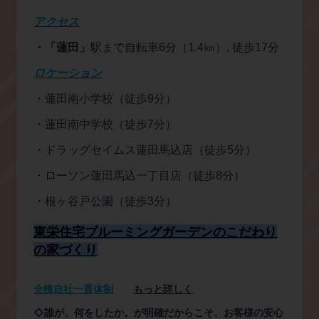
アクセス
・「蓮田」
駅まで自転車
6
分（
1.4
㎞）
,
徒歩
17
分
ロケーション
・蓮田南小学校（徒歩
9
分）
・蓮田南中学校（徒歩
7
分）
・ドラッグセイムス蓮田馬込店（徒歩
5
分）
・ローソン蓮田馬込一丁目店（徒歩
8
分）
・根ヶ谷戸公園（徒歩
3
分）
東栄住宅ブルーミングガーデンのこだわり
の家づくり
全棟自社一貫体制
もっと詳しく
◇誰が、何をしたか。が明確だからこそ、お客様の安心