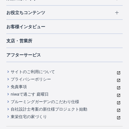
北海道・東北
長期優良住宅
お役立ちコンテンツ
北海道
宮城県
福島県
住宅性能評価書
関東
ご契約までの道のり
お客様インタビュー
茨城県
栃木県
群馬県
埼玉県
ブルーミングガーデンは地震につよい<地盤編>
現地見学ガイド
千葉県
東京都
神奈川県
支店・営業所
ブルーミングガーデンは地震につよい<建物編>
住宅にまつわるコラム
中部
室内空間を快適に保つ断熱性能
アフターサービス
ご紹介制度のご案内
山梨県
静岡県
愛知県
コストパフォーマンスに自信
関西
よくあるご質問
サイトのご利用について
充実のアフターサポート
滋賀県
京都府
大阪府
兵庫県
東栄INDEX（用語集）
プライバシーポリシー
奈良県
第三者評価によるお墨付き
免責事項
中国・四国
niwaで過ごす 庭曜日
家づくりのプロにも選ばれるブルーミングガーデン
岡山県
広島県
ブルーミングガーデンのこだわり仕様
住んでみるとじわじわ伝わる暮らしやすさへのこだわり
自社設計士考案の新仕様プロジェクト始動
九州・沖縄
東栄住宅の家づくり
自社一貫体制
福岡県
熊本県
沖縄県