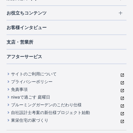
北海道・東北
長期優良住宅
お役立ちコンテンツ
北海道
宮城県
福島県
住宅性能評価書
関東
ご契約までの道のり
お客様インタビュー
茨城県
栃木県
群馬県
埼玉県
ブルーミングガーデンは地震につよい<地盤編>
現地見学ガイド
千葉県
東京都
神奈川県
支店・営業所
ブルーミングガーデンは地震につよい<建物編>
住宅にまつわるコラム
中部
室内空間を快適に保つ断熱性能
アフターサービス
ご紹介制度のご案内
山梨県
静岡県
愛知県
コストパフォーマンスに自信
関西
よくあるご質問
サイトのご利用について
充実のアフターサポート
滋賀県
京都府
大阪府
兵庫県
東栄INDEX（用語集）
プライバシーポリシー
奈良県
第三者評価によるお墨付き
免責事項
中国・四国
niwaで過ごす 庭曜日
家づくりのプロにも選ばれるブルーミングガーデン
岡山県
広島県
ブルーミングガーデンのこだわり仕様
住んでみるとじわじわ伝わる暮らしやすさへのこだわり
自社設計士考案の新仕様プロジェクト始動
九州・沖縄
東栄住宅の家づくり
自社一貫体制
福岡県
熊本県
沖縄県