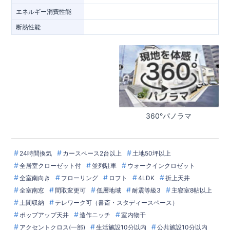
エネルギー消費性能
断熱性能
360°パノラマ
24時間換気
カースペース2台以上
土地50坪以上
全居室クローゼット付
並列駐車
ウォークインクロゼット
全室南向き
フローリング
ロフト
4LDK
折上天井
全室南窓
間取変更可
低層地域
耐震等級3
主寝室8帖以上
土間収納
テレワーク可（書斎・スタディースペース）
ポップアップ天井
造作ニッチ
室内物干
アクセントクロス(一部)
生活施設10分以内
公共施設10分以内