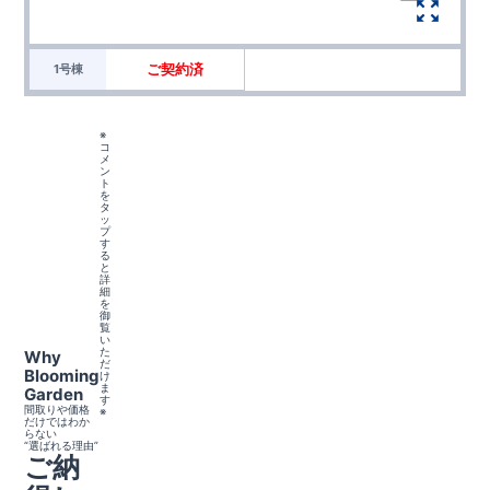
ご契約済
1号棟
※
コ
メ
ン
ト
を
タ
ッ
プ
す
る
と
詳
細
を
御
覧
い
た
Why
だ
Blooming
け
ま
Garden
す
間取りや価格
※
だけではわか
らない
“選ばれる理由”
ご納