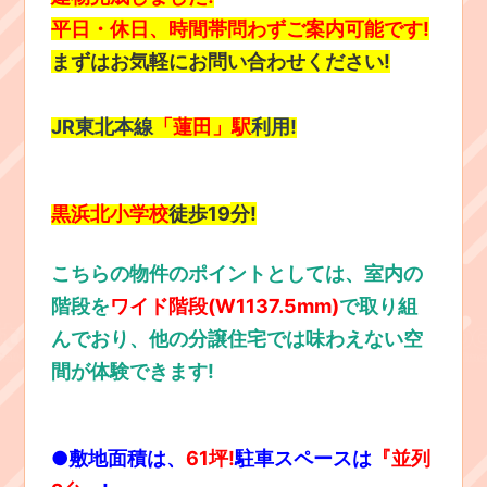
平日・休日、時間帯問わずご案内可能です
!
まずはお気軽にお問い合わせください
!
JR東北本線
「蓮田」駅
利用!
黒浜北小学校
徒歩19
分
!
こちらの物件のポイントとしては、室内の
階段を
ワイド階段(W1137.5mm)
で取り組
んでおり、他の分譲住宅では味わえない空
間が体験できます!
●
敷地面積は、
61坪!
駐車スペースは
『並列