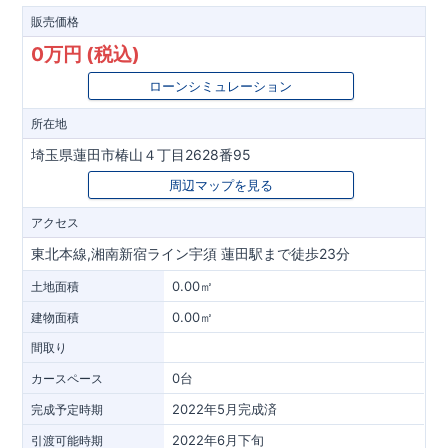
販売価格
0万円 (税込)
ローンシミュレーション
所在地
埼玉県蓮田市椿山４丁目2628番95
周辺マップを見る
アクセス
東北本線,湘南新宿ライン宇須 蓮田駅まで徒歩23分
0.00㎡
土地面積
0.00㎡
建物面積
間取り
0台
カースペース
2022年5月完成済
完成予定時期
2022年6月下旬
引渡可能時期