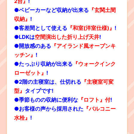
2台』
!
●ベビーカーなど収納が出来る
『玄関土間
収納』
!
●客差間として使える
『和室(洋室仕様)』
!
●LDK
は
空間演出した折り上げ天井
!
●
開放感のある
『アイランド風オープンキ
ッチン』
!
●たっぷり収納が出来る
『ウォークインク
ローゼット』
!
●2
階の主寝室は、仕切れる
『主寝室可変
型』
タイプです!
●
季節ものの収納に便利な
『ロフト』付
!
●
お客様の声から採用された
『バルコニー
水栓』
!