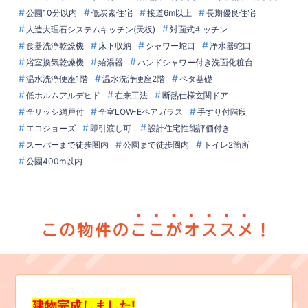
公園10分以内
低炭素住宅
接道6m以上
長期優良住宅
人造大理石システムキッチン(天板)
対面式キッチン
食器洗浄乾燥機
床下収納
シャワー蛇口
浄水器蛇口
浴室換気乾燥機
給湯器
ハンドシャワー付き洗面化粧台
温水洗浄便座1階
温水洗浄便座2階
ベタ基礎
低ホルムアルデヒド
在来工法
断熱仕様玄関ドア
全サッシ網戸付
全室LOW-Eペアガラス
手すり付階段
エコジョーズ
即引渡し可
設計住宅性能評価付き
スーパーまで徒歩圏内
公園まで徒歩圏内
トイレ2箇所
公園400m以内
建物完成しました!