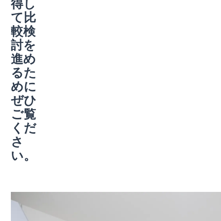
得し
て比
較検
討を
進め
るた
めに
ぜひ
ご覧
くだ
さ
い。