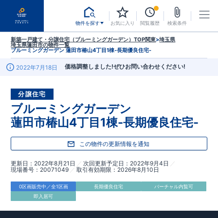
物件を探す
お気に入り
閲覧履歴
検索条件
新築一戸建て・分譲住宅（ブルーミングガーデン）TOP
関東
>
埼玉県
埼玉県蓮田市
の物件一覧
ブルーミングガーデン 蓮田市椿山4丁目1棟-長期優良住宅-
価格調整しました!ぜひお問い合わせください!
2022年7月18日
分譲住宅
ブルーミングガーデン
蓮田市椿山4丁目1棟-長期優良住宅-
この物件の更新情報を通知
更新日
2022年8月21日
次回更新予定日
2022年9月4日
現場番号
20071049
取引有効期限
2026年8月10日
0区画販売中／全1区画
長期優良住宅
バーチャル内覧可
即入居可