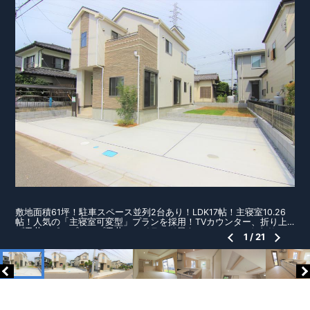
敷地面積61坪！駐車スペース並列2台あり！LDK17帖！主寝室10.26
帖！人気の「主寝室可変型」プランを採用！TVカウンター、折り上
げ天井、ポップアップ天井、アイランド風キッチン、ロフトあり！
1
/
21