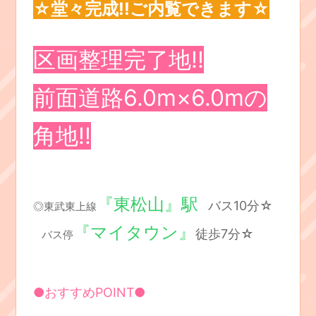
☆堂々完成!!ご内覧できます☆
区画整理完了地!!
前面道路6.0m×6.0mの
角地!!
『東松山』駅
バス10分☆
◎東武東上線
『マイタウン』
徒歩7分☆
バス停
●おすすめPOINT●