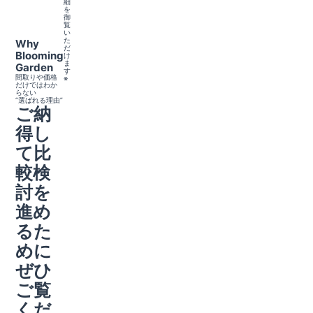
細
を
御
覧
い
た
Why
だ
Blooming
け
ま
Garden
す
間取りや価格
※
だけではわか
らない
“選ばれる理由”
ご納
得し
て比
較検
討を
進め
るた
めに
ぜひ
ご覧
くだ