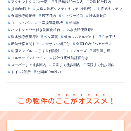
アクセントクロス(一部)
生活施設10分以内
公園10分以内
接道6m以上
人造大理石システムキッチン(天板)
対面式キッチン
食器洗浄乾燥機
床下収納
シャワー蛇口
浄水器蛇口
ユニットバス
浴室換気乾燥機
給湯器
ハンドシャワー付き洗面化粧台
温水洗浄便座1階
温水洗浄便座2階
ベタ基礎
低ホルムアルデヒド
在来工法
断熱仕様玄関ドア
全サッシ網戸付
全室LOW-Eペアガラス
樹脂アングル
手すり付階段
エコジョーズ
即引渡し可
フルオープンキッチン
設計住宅性能評価付き
スーパーまで徒歩圏内
公園まで徒歩圏内
病院まで徒歩圏内
トイレ2箇所
公園400m以内