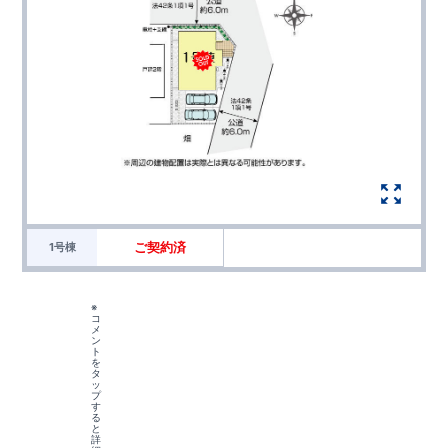
ご契約済
1号棟
※
コ
メ
ン
ト
を
タ
ッ
プ
す
る
と
詳