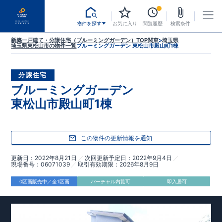
物件を探す
お気に入り
閲覧履歴
検索条件
新築一戸建て・分譲住宅（ブルーミングガーデン）TOP
関東
>
埼玉県
埼玉県東松山市
の物件一覧
ブルーミングガーデン 東松山市殿山町1棟
分譲住宅
ブルーミングガーデン
東松山市殿山町1棟
この物件の更新情報を通知
更新日
2022年8月21日
次回更新予定日
2022年9月4日
現場番号
06071039
取引有効期限
2026年8月9日
0区画販売中／全1区画
バーチャル内覧可
即入居可