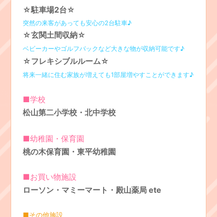
☆駐車場2台☆
突然の来客があっても安心の2台駐車♪
☆玄関土間収納
☆
ベビーカーやゴルフバックなど大きな物が収納可能です♪
☆フレキシブルルーム
☆
将来一緒に住む家族が増えても1部屋増やすことができます♪
■学校
松山第二小学校・北中学校
■幼稚園・保育園
桃の木保育園・東平幼稚園
■お買い物施設
ローソン・マミーマート・殿山薬局 ete
■その他施設