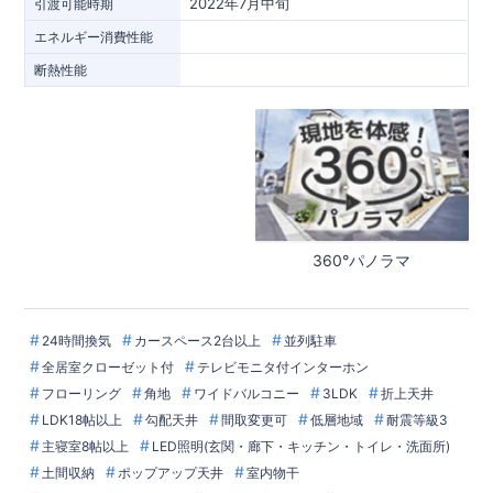
2022年7月中旬
引渡可能時期
エネルギー消費性能
断熱性能
360°パノラマ
24時間換気
カースペース2台以上
並列駐車
全居室クローゼット付
テレビモニタ付インターホン
フローリング
角地
ワイドバルコニー
3LDK
折上天井
LDK18帖以上
勾配天井
間取変更可
低層地域
耐震等級3
主寝室8帖以上
LED照明(玄関・廊下・キッチン・トイレ・洗面所)
土間収納
ポップアップ天井
室内物干