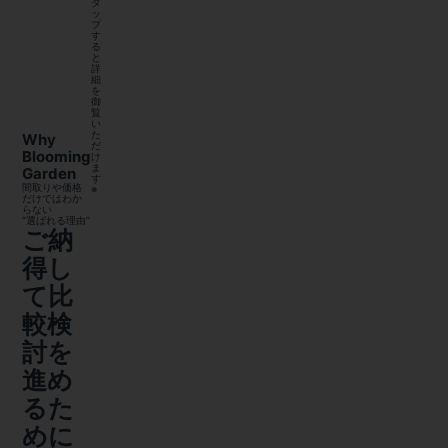
タ
ッ
プ
す
る
と
詳
細
を
御
覧
い
た
Why
だ
Blooming
け
ま
Garden
す
間取りや価格
※
だけではわか
らない
“選ばれる理由”
ご納
得し
て比
較検
討を
進め
るた
めに