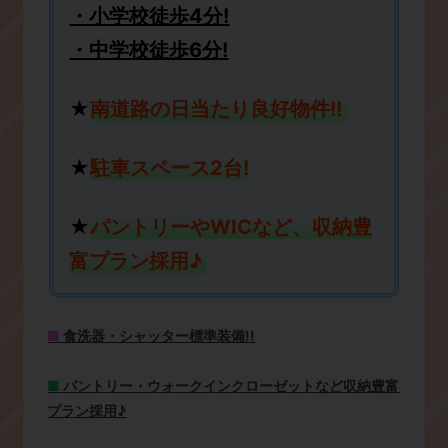
・小学校徒歩4分!
・中学校徒歩6分!
★
南道路の日当たり良好物件!!
★
駐車スペース2台!
★
パントリーやWICなど、収納豊
富プラン採用♪
■
食洗器・シャッター標準装備!!
■
パントリー・ウォークインクローゼットなど収納豊富
プラン採用♪