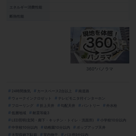
エネルギー消費性能
断熱性能
360°パノラマ
24時間換気
カースペース2台以上
南道路
ウォークインクロゼット
テレビモニタ付インターホン
フローリング
折上天井
勾配天井
パントリー
外水栓
低層地域
耐震等級3
LED照明(玄関・廊下・キッチン・トイレ・洗面所)
小学校10分以内
中学校10分以内
幼稚園10分以内
ポップアップ天井
大型収納下駄箱
室内物干
バス停5分以内