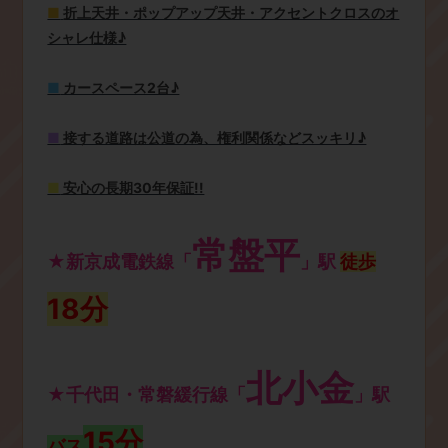
■
折上天井・ポップアップ天井・アクセントクロスのオ
シャレ仕様♪
■
カースペース2台♪
■
接する道路は公道の為、権利関係などスッキリ♪
■
安心の長期30年保証!!
常盤平
★新京成電鉄線「
」駅
徒歩
18分
北小金
★千代田・常磐緩行線「
」駅
15分
バス