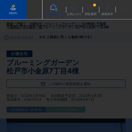
物件を探す
お気に入り
閲覧履歴
検索条件
新築一戸建て・分譲住宅（ブルーミングガーデン）TOP
関東
>
千葉県
千葉県松戸市
の物件一覧
ブルーミングガーデン 松戸市小金原7丁目4棟
3/5 上棟前に早くも最終1棟です!
2022年3月5日
分譲住宅
ブルーミングガーデン
松戸市小金原7丁目4棟
この物件の更新情報を通知
更新日
2022年3月19日
次回更新予定日
2022年4月2日
現場番号
03071014
取引有効期限
2026年8月7日
0区画販売中／全4区画
バーチャル内覧可