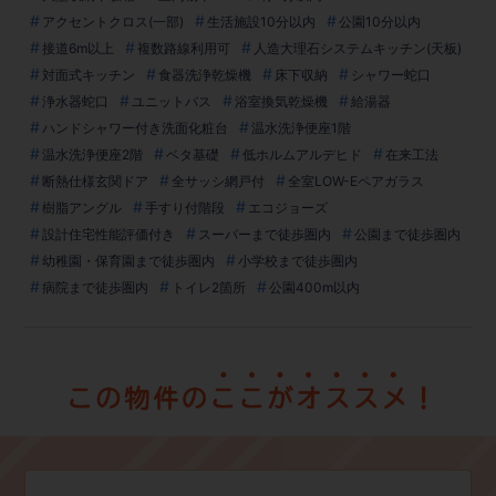
アクセントクロス(一部)
生活施設10分以内
公園10分以内
接道6m以上
複数路線利用可
人造大理石システムキッチン(天板)
対面式キッチン
食器洗浄乾燥機
床下収納
シャワー蛇口
浄水器蛇口
ユニットバス
浴室換気乾燥機
給湯器
ハンドシャワー付き洗面化粧台
温水洗浄便座1階
温水洗浄便座2階
ベタ基礎
低ホルムアルデヒド
在来工法
断熱仕様玄関ドア
全サッシ網戸付
全室LOW-Eペアガラス
樹脂アングル
手すり付階段
エコジョーズ
設計住宅性能評価付き
スーパーまで徒歩圏内
公園まで徒歩圏内
幼稚園・保育園まで徒歩圏内
小学校まで徒歩圏内
病院まで徒歩圏内
トイレ2箇所
公園400m以内