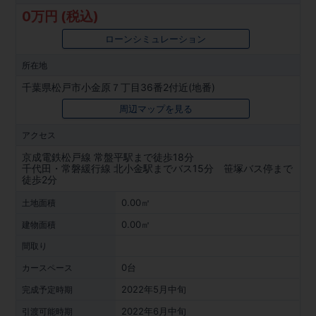
0万円 (税込)
ローンシミュレーション
所在地
千葉県松戸市小金原７丁目36番2付近(地番)
周辺マップを見る
アクセス
京成電鉄松戸線 常盤平駅まで徒歩18分
千代田・常磐緩行線 北小金駅までバス15分 笹塚バス停まで
徒歩2分
0.00㎡
土地面積
0.00㎡
建物面積
間取り
0台
カースペース
2022年5月中旬
完成予定時期
2022年6月中旬
引渡可能時期