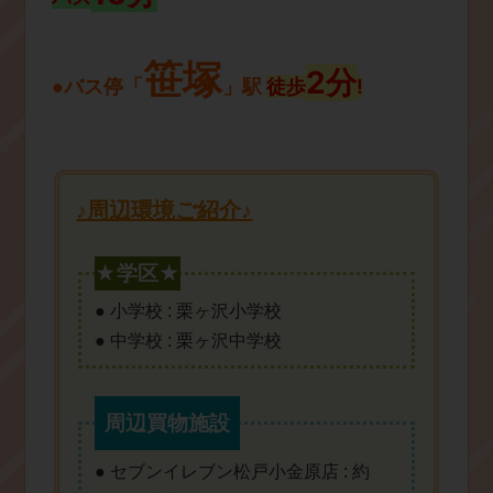
笹塚
2分
徒歩
!
●バス停「
」駅
♪周辺環境ご紹介♪
★学区★
● 小学校 : 栗ヶ沢小学校
● 中学校 : 栗ヶ沢中学校
周辺買物施設
● セブンイレブン松戸小金原店 : 約