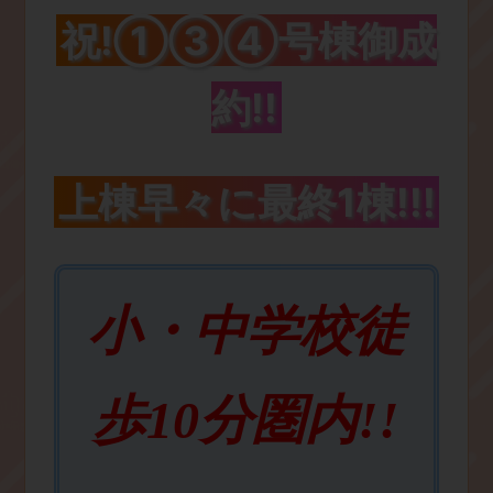
祝!①③④号棟御成
約!!
上棟早々に最終1棟!!!
小・中学校徒
歩10分圏内!!