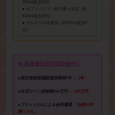
350m(徒歩5分)
● セブンイレブン松戸栗ヶ沢店 : 約
616m(徒歩8分)
● マルエツ小金原店 : 約524m(徒歩7
分)
★ 長期優良住宅認定物件!!
●固定資産税減額適用期間3年 →
5年
●住宅ローン控除額400万円 →
500万円
●フラット35Sによる金利優遇 「
当初10年
間-0.25%
」