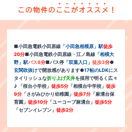
■小田急電鉄小田原線
「小田急相模原」駅
徒歩
20分
■小田急電鉄小田原線・江ノ島線
「相模大
野」駅
バス8
分
■バス停
「双葉入口」
徒歩
3
分
●
玄関吹抜け
で開放感があります●
17帖のLDK
にス
タイリッシュな
折り上げ天井
を採用で明るく広々
♪ 「桜台小学校」
徒歩5分
「相模台中学校」
徒歩
9分
「さがみひかり幼稚園」
徒歩7分
「麻溝台保
育園」
徒歩10分
「ユーコープ麻溝台」
徒歩5分
「セブンイレブン」
徒歩2分