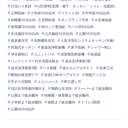
日当たり良好
LED照明(玄関・廊下・キッチン・トイレ・洗面所)
土間収納
小学校10分以内
フラット35
中学校10分以内
幼稚園10分以内
玄関吹抜
ポップアップ天井
火災報知器
保育園10分以内
Wロック電池錠
バス停5分以内
生活施設10分以内
公共施設10分以内
公園10分以内
低炭素住宅
長期優良住宅
人造大理石システムキッチン(天板)
対面式キッチン
食器洗浄乾燥機
床下収納
シャワー蛇口
浄水器蛇口
ユニットバス
浴室換気乾燥機
給湯器
ハンドシャワー付き洗面化粧台
温水洗浄便座1階
温水洗浄便座2階
ベタ基礎
低ホルムアルデヒド
在来工法
断熱仕様玄関ドア
全室LOW-Eペアガラス
樹脂アングル
手すり付階段
エコジョーズ
即引渡し可
設計住宅性能評価付き
閑静な住宅街
スーパーまで徒歩圏内
公園まで徒歩圏内
幼稚園・保育園まで徒歩圏内
小学校まで徒歩圏内
病院まで徒歩圏内
トイレ2箇所
公園400m以内