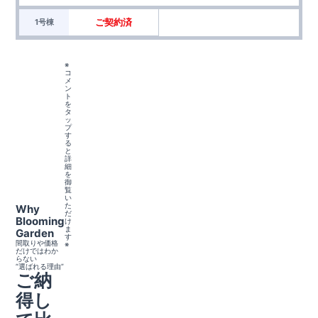
ご契約済
1号棟
※
コ
メ
ン
ト
を
タ
ッ
プ
す
る
と
詳
細
を
御
覧
い
た
Why
だ
Blooming
け
ま
Garden
す
間取りや価格
※
だけではわか
らない
“選ばれる理由”
ご納
得し