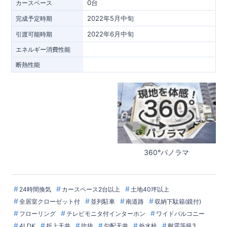
0台
カースペース
2022年5月中旬
完成予定時期
2022年6月中旬
引渡可能時期
エネルギー消費性能
断熱性能
360°パノラマ
24時間換気
カースペース2台以上
土地40坪以上
全居室クローゼット付
並列駐車
南道路
収納下駄箱(鏡付)
フローリング
テレビモニタ付インターホン
ワイドバルコニー
4LDK
折上天井
吹抜
勾配天井
外水栓
耐震等級3