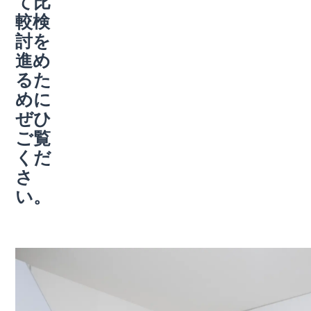
て比
較検
討を
進め
るた
めに
ぜひ
ご覧
くだ
さ
い。