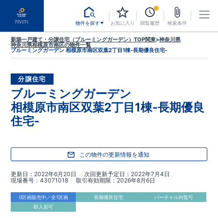
物件を探す
お気に入り
閲覧履歴
検索条件
新築一戸建て・分譲住宅（ブルーミングガーデン）TOP
関東
>
神奈川県
神奈川県相模原市南区
の物件一覧
ブルーミングガーデン 相模原市南区双葉2丁目1棟-長期優良住宅-
分譲住宅
ブルーミングガーデン
相模原市南区双葉2丁目1棟-長期優良
住宅-
この物件の更新情報を通知
更新日
2022年6月20日
次回更新予定日
2022年7月4日
現場番号
43071018
取引有効期限
2026年8月6日
0区画販売中／全1区画
長期優良住宅
バーチャル内覧可
即入居可