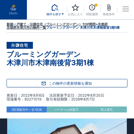
物件を探す
お気に入り
閲覧履歴
検索条件
新築一戸建て・分譲住宅（ブルーミングガーデン）TOP
関西
>
京都府
京都府木津川市
の物件一覧
ブルーミングガーデン 木津川市木津南後背3期1棟
分譲住宅
ブルーミングガーデン
木津川市木津南後背3期1棟
この物件の更新情報を通知
更新日
2022年8月6日
次回更新予定日
2022年8月20日
現場番号
83271019
取引有効期限
2026年8月7日
0区画販売中／全1区画
バーチャル内覧可
即入居可