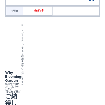
ご契約済
1号棟
※
コ
メ
ン
ト
を
タ
ッ
プ
す
る
と
詳
細
を
御
覧
い
た
Why
だ
Blooming
け
ま
Garden
す
間取りや価格
※
だけではわか
らない
“選ばれる理由”
ご納
得し