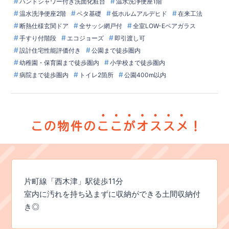
ハンドシャワー付き洗面化粧台
温水洗浄便座1階
温水洗浄便座2階
ベタ基礎
低ホルムアルデヒド
在来工法
断熱仕様玄関ドア
全サッシ網戸付
全室LOW-Eペアガラス
手すり付階段
エコジョーズ
即引渡し可
設計住宅性能評価付き
公園まで徒歩圏内
幼稚園・保育園まで徒歩圏内
小学校まで徒歩圏内
病院まで徒歩圏内
トイレ2箇所
公園400m以内
片町線「西木津」駅徒歩11分
室内に汚れを持ち込まずに収納ができる土間収納付
き◎