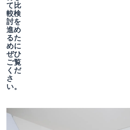
て比
較検
討を
進め
るた
めに
ぜひ
ご覧
くだ
さ
い。