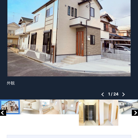
外観
1
/
24