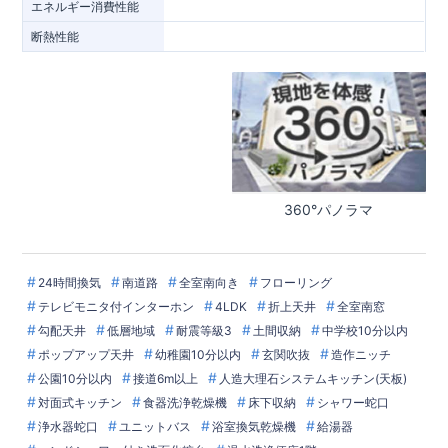
エネルギー消費性能
断熱性能
360°パノラマ
24時間換気
南道路
全室南向き
フローリング
テレビモニタ付インターホン
4LDK
折上天井
全室南窓
勾配天井
低層地域
耐震等級3
土間収納
中学校10分以内
ポップアップ天井
幼稚園10分以内
玄関吹抜
造作ニッチ
公園10分以内
接道6m以上
人造大理石システムキッチン(天板)
対面式キッチン
食器洗浄乾燥機
床下収納
シャワー蛇口
浄水器蛇口
ユニットバス
浴室換気乾燥機
給湯器