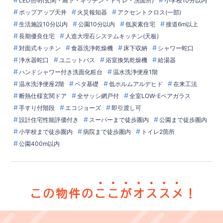
LED照明(玄関・廊下・キッチン・トイレ・洗面所)
小学校10分以内
ポップアップ天井
火災報知器
アクセントクロス(一部)
生活施設10分以内
公園10分以内
低炭素住宅
接道6m以上
長期優良住宅
人造大理石システムキッチン(天板)
対面式キッチン
食器洗浄乾燥機
床下収納
シャワー蛇口
浄水器蛇口
ユニットバス
浴室換気乾燥機
給湯器
ハンドシャワー付き洗面化粧台
温水洗浄便座1階
温水洗浄便座2階
ベタ基礎
低ホルムアルデヒド
在来工法
断熱仕様玄関ドア
全サッシ網戸付
全室LOW-Eペアガラス
手すり付階段
エコジョーズ
即引渡し可
設計住宅性能評価付き
スーパーまで徒歩圏内
公園まで徒歩圏内
小学校まで徒歩圏内
病院まで徒歩圏内
トイレ2箇所
公園400m以内