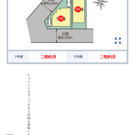
ご契約済
ご契約済
1号棟
2号棟
※
コ
メ
ン
ト
を
タ
ッ
プ
す
る
と
詳
細
を
御
覧
い
た