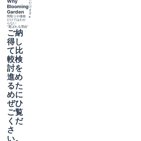
Why
だ
Blooming
け
ま
Garden
す
間取りや価格
※
だけではわか
らない
“選ばれる理由”
ご納
得し
て比
較検
討を
進め
るた
めに
ぜひ
ご覧
くだ
さ
い。