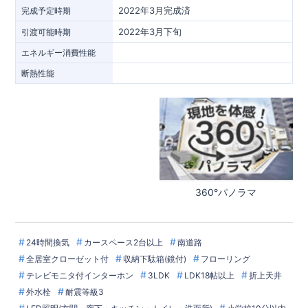
2022年3月完成済
完成予定時期
2022年3月下旬
引渡可能時期
エネルギー消費性能
断熱性能
360°パノラマ
24時間換気
カースペース2台以上
南道路
全居室クローゼット付
収納下駄箱(鏡付)
フローリング
テレビモニタ付インターホン
3LDK
LDK18帖以上
折上天井
外水栓
耐震等級3