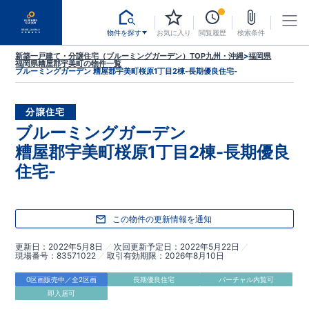
物件を探す
お気に入り
閲覧履歴
検索条件
新築一戸建て・分譲住宅（ブルーミングガーデン）TOP
九州・沖縄
>
福岡県
福岡県糟屋郡宇美町
の物件一覧
ブルーミングガーデン 糟屋郡宇美町桜原1丁目2棟-長期優良住宅-
分譲住宅
ブルーミングガーデン
糟屋郡宇美町桜原1丁目2棟-長期優良
住宅-
この物件の更新情報を通知
更新日
2022年5月8日
次回更新予定日
2022年5月22日
現場番号
83571022
取引有効期限
2026年8月10日
0区画販売中／全2区画
長期優良住宅
バーチャル内覧可
即入居可