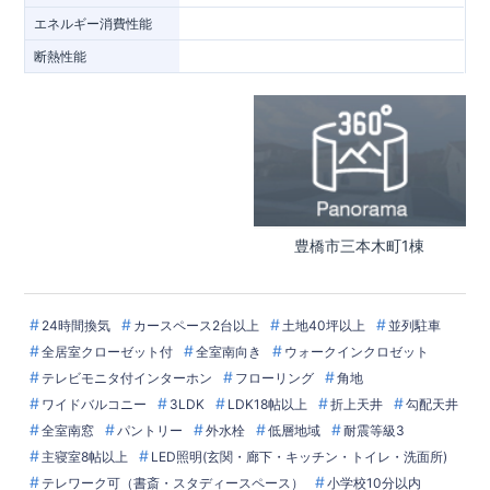
エネルギー消費性能
断熱性能
豊橋市三本木町1棟
24時間換気
カースペース2台以上
土地40坪以上
並列駐車
全居室クローゼット付
全室南向き
ウォークインクロゼット
テレビモニタ付インターホン
フローリング
角地
ワイドバルコニー
3LDK
LDK18帖以上
折上天井
勾配天井
全室南窓
パントリー
外水栓
低層地域
耐震等級3
主寝室8帖以上
LED照明(玄関・廊下・キッチン・トイレ・洗面所)
テレワーク可（書斎・スタディースペース）
小学校10分以内