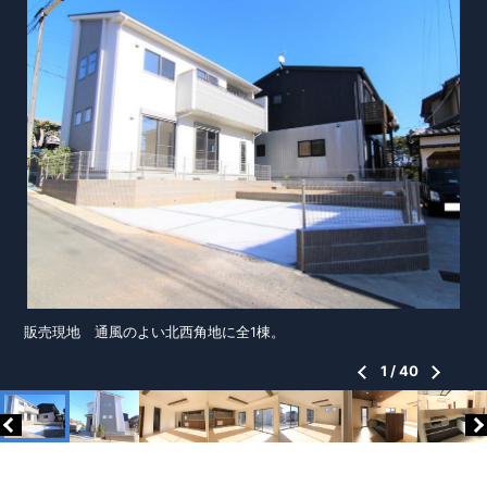
販売現地 通風のよい北西角地に全1棟。
1
/
40