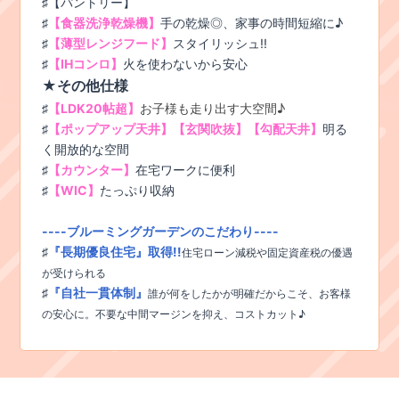
♯【パントリー】
♯
【食器洗浄乾燥機】
手の乾燥◎、家事の時間短縮に♪
♯
【薄型レンジフード】
スタイリッシュ!!
♯
【IHコンロ】
火を使わないから安心
★その他仕様
♯
【LDK20帖超】
お子様も走り出す大空間♪
♯
【ポップアップ天井】【玄関吹抜】【勾配天井】
明る
く開放的な空間
♯
【カウンター】
在宅ワークに便利
♯
【WIC】
たっぷり収納
----ブルーミングガーデンのこだわり----
♯
『長期優良住宅』取得!!
住宅ローン減税や固定資産税の優遇
が受けられる
♯
『自社一貫体制』
誰が何をしたかが明確だからこそ、お客様
の安心に。不要な中間マージンを抑え、コストカット♪