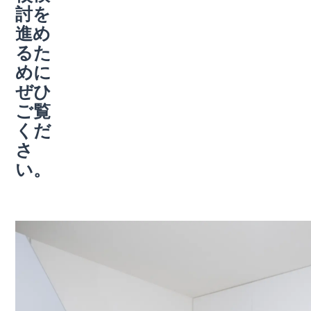
討を
進め
るた
めに
ぜひ
ご覧
くだ
さ
い。