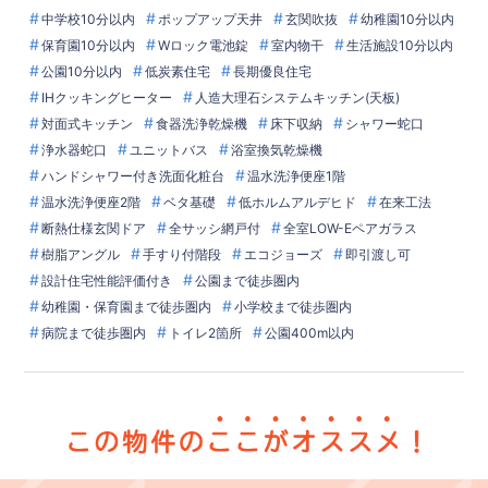
中学校10分以内
ポップアップ天井
玄関吹抜
幼稚園10分以内
保育園10分以内
Wロック電池錠
室内物干
生活施設10分以内
公園10分以内
低炭素住宅
長期優良住宅
IHクッキングヒーター
人造大理石システムキッチン(天板)
対面式キッチン
食器洗浄乾燥機
床下収納
シャワー蛇口
浄水器蛇口
ユニットバス
浴室換気乾燥機
ハンドシャワー付き洗面化粧台
温水洗浄便座1階
温水洗浄便座2階
ベタ基礎
低ホルムアルデヒド
在来工法
断熱仕様玄関ドア
全サッシ網戸付
全室LOW-Eペアガラス
樹脂アングル
手すり付階段
エコジョーズ
即引渡し可
設計住宅性能評価付き
公園まで徒歩圏内
幼稚園・保育園まで徒歩圏内
小学校まで徒歩圏内
病院まで徒歩圏内
トイレ2箇所
公園400m以内