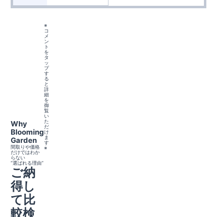
※
コ
メ
ン
ト
を
タ
ッ
プ
す
る
と
詳
細
を
御
覧
い
た
Why
だ
Blooming
け
ま
Garden
す
間取りや価格
※
だけではわか
らない
“選ばれる理由”
ご納
得し
て比
較検