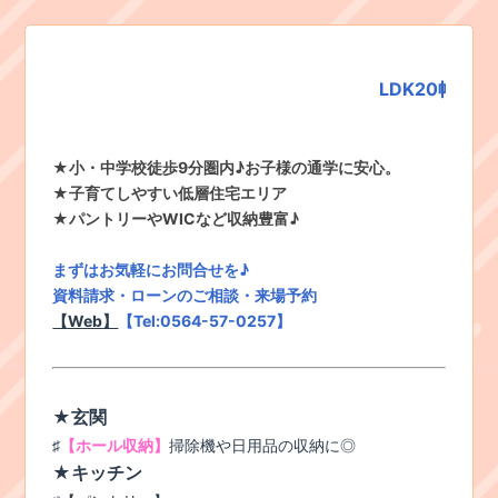
LDK20帖超・カースペース並列2
★小・中学校徒歩9分圏内♪お子様の通学に安心。
★子育てしやすい低層住宅エリア
★パントリーやWICなど収納豊富♪
まずはお気軽にお問合せを♪
資料請求・ローンのご相談・来場予約
【Web】
【Tel:0564-57-0257】
★玄関
♯
【ホール収納】
掃除機や日用品の収納に◎
★キッチン