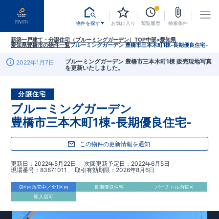
物件を探す
お気に入り
閲覧履歴
検索条件
新築一戸建て・分譲住宅（ブルーミングガーデン）TOP
中部
>
愛知県
愛知県豊橋市
の物件一覧
ブルーミングガーデン 豊橋市三本木町1棟-長期優良住宅-
ブルーミングガーデン 豊橋市三本木町1棟 販売現地写真
2022年1月7日
を更新いたしました。
分譲住宅
ブルーミングガーデン
豊橋市三本木町1棟-長期優良住宅-
この物件の更新情報を通知
更新日
2022年5月22日
次回更新予定日
2022年6月5日
現場番号
83871011
取引有効期限
2026年8月6日
0区画販売中／全1区画
長期優良住宅
バーチャル内覧可
即入居可