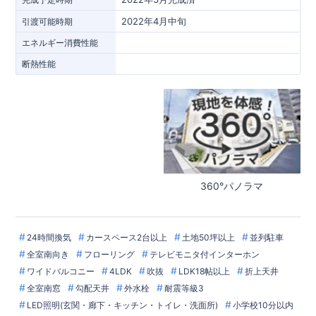
2022年4月中旬
引渡可能時期
エネルギー消費性能
断熱性能
360°パノラマ
24時間換気
カースペース2台以上
土地50坪以上
並列駐車
全室南向き
フローリング
テレビモニタ付インターホン
ワイドバルコニー
4LDK
吹抜
LDK18帖以上
折上天井
全室南窓
勾配天井
外水栓
耐震等級3
LED照明(玄関・廊下・キッチン・トイレ・洗面所)
小学校10分以内