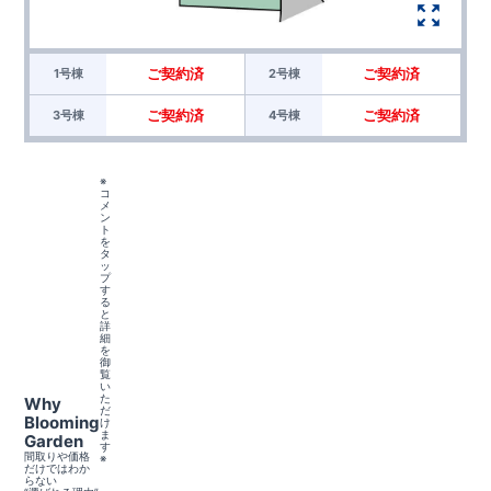
ご契約済
ご契約済
1号棟
2号棟
ご契約済
ご契約済
3号棟
4号棟
※
コ
メ
ン
ト
を
タ
ッ
プ
す
る
と
詳
細
を
御
覧
い
た
Why
だ
Blooming
け
ま
Garden
す
間取りや価格
※
だけではわか
らない