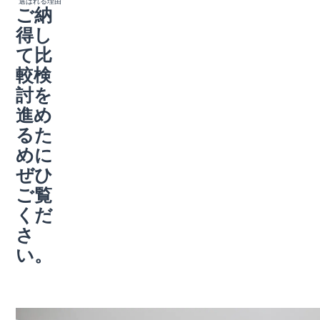
“選ばれる理由”
ご納
得し
て比
較検
討を
進め
るた
めに
ぜひ
ご覧
くだ
さ
い。