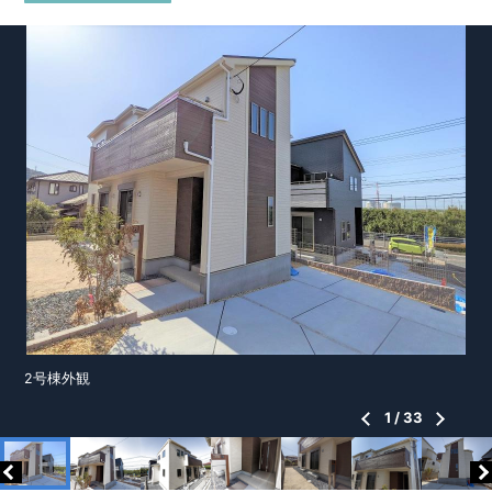
2号棟外観
1
/
33