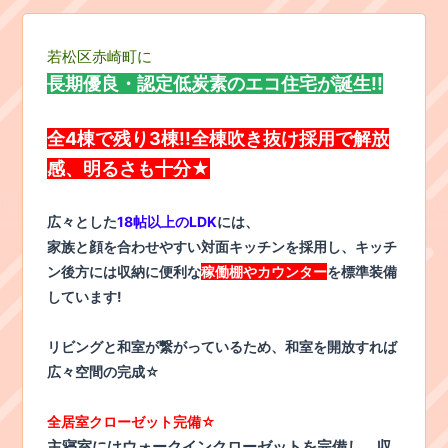
若松区赤崎町に
長期優良・認定低炭素のエコ住宅が誕生!!
全4棟で残り3棟!!全棟吹き抜け採用で解放
感、明るさも十分★
広々とした
18帖以上のLDK
には、
家族と顔を合わせやすい対面キッチンを採用し、キッチ
ン後方には収納に便利な
稼働棚やカウンター
を標準装備
しています!
リビングと和室が繋がっているため、和室を開放すれば
広々空間の完成☆
全居室クローゼット完備☆
主寝室にはウォークインクローゼットを完備し、収