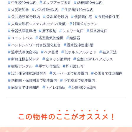
中学校10分以内
ポップアップ天井
幼稚園10分以内
火災報知器
バス停5分以内
生活施設10分以内
公共施設10分以内
公園10分以内
低炭素住宅
長期優良住宅
人造大理石システムキッチン(天板)
対面式キッチン
食器洗浄乾燥機
床下収納
シャワー蛇口
浄水器蛇口
ユニットバス
浴室換気乾燥機
給湯器
ハンドシャワー付き洗面化粧台
温水洗浄便座1階
温水洗浄便座2階
ベタ基礎
低ホルムアルデヒド
在来工法
断熱仕様玄関ドア
全サッシ網戸付
全室LOW-Eペアガラス
樹脂アングル
手すり付階段
即引渡し可
設計住宅性能評価付き
スーパーまで徒歩圏内
公園まで徒歩圏内
幼稚園・保育園まで徒歩圏内
小学校まで徒歩圏内
病院まで徒歩圏内
トイレ2箇所
公園400m以内