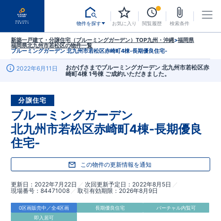
物件を探す
お気に入り
閲覧履歴
検索条件
新築一戸建て・分譲住宅（ブルーミングガーデン）TOP
九州・沖縄
>
福岡県
福岡県北九州市若松区
の物件一覧
ブルーミングガーデン 北九州市若松区赤崎町4棟-長期優良住宅-
おかげさまでブルーミングガーデン 北九州市若松区赤
2022年6月11日
崎町4棟 1号棟 ご成約いただきました。
分譲住宅
ブルーミングガーデン
北九州市若松区赤崎町4棟-長期優良
住宅-
この物件の更新情報を通知
更新日
2022年7月22日
次回更新予定日
2022年8月5日
現場番号
84471008
取引有効期限
2026年8月9日
0区画販売中／全4区画
長期優良住宅
バーチャル内覧可
即入居可