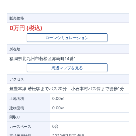
販売価格
0万円 (税込)
ローンシミュレーション
所在地
福岡県北九州市若松区赤崎町14番1
周辺マップを見る
アクセス
筑豊本線 若松駅までバス20分 小石本村バス停まで徒歩1分
0.00㎡
土地面積
0.00㎡
建物面積
間取り
0台
カースペース
2022年3月完成済
完成予定時期