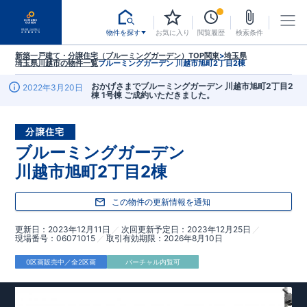
物件を探す
お気に入り
閲覧履歴
検索条件
新築一戸建て・分譲住宅（ブルーミングガーデン）TOP
関東
>
埼玉県
埼玉県川越市
の物件一覧
ブルーミングガーデン 川越市旭町2丁目2棟
おかげさまでブルーミングガーデン 川越市旭町2丁目2
2022年3月20日
棟 1号棟 ご成約いただきました。
分譲住宅
ブルーミングガーデン
川越市旭町2丁目2棟
この物件の更新情報を通知
更新日
2023年12月11日
次回更新予定日
2023年12月25日
現場番号
06071015
取引有効期限
2026年8月10日
0区画販売中／全2区画
バーチャル内覧可