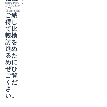
す
間取りや価格
※
だけではわか
らない
“選ばれる理由”
ご納
得し
て比
較検
討を
進め
るた
めに
ぜひ
ご覧
くだ
さ
い。