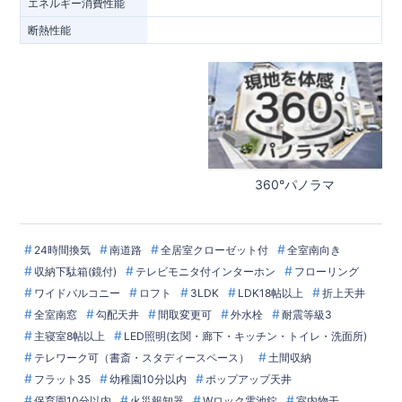
エネルギー消費性能
断熱性能
360°パノラマ
24時間換気
南道路
全居室クローゼット付
全室南向き
収納下駄箱(鏡付)
テレビモニタ付インターホン
フローリング
ワイドバルコニー
ロフト
3LDK
LDK18帖以上
折上天井
全室南窓
勾配天井
間取変更可
外水栓
耐震等級3
主寝室8帖以上
LED照明(玄関・廊下・キッチン・トイレ・洗面所)
テレワーク可（書斎・スタディースペース）
土間収納
フラット35
幼稚園10分以内
ポップアップ天井
保育園10分以内
火災報知器
Wロック電池錠
室内物干