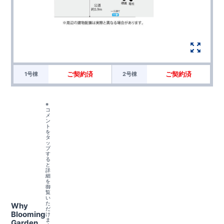
ご契約済
ご契約済
1号棟
2号棟
※
コ
メ
ン
ト
を
タ
ッ
プ
す
る
と
詳
細
を
御
覧
い
た
Why
だ
Blooming
け
ま
Garden