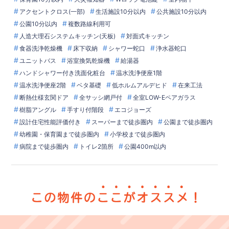
アクセントクロス(一部)
生活施設10分以内
公共施設10分以内
公園10分以内
複数路線利用可
人造大理石システムキッチン(天板)
対面式キッチン
食器洗浄乾燥機
床下収納
シャワー蛇口
浄水器蛇口
ユニットバス
浴室換気乾燥機
給湯器
ハンドシャワー付き洗面化粧台
温水洗浄便座1階
温水洗浄便座2階
ベタ基礎
低ホルムアルデヒド
在来工法
断熱仕様玄関ドア
全サッシ網戸付
全室LOW-Eペアガラス
樹脂アングル
手すり付階段
エコジョーズ
設計住宅性能評価付き
スーパーまで徒歩圏内
公園まで徒歩圏内
幼稚園・保育園まで徒歩圏内
小学校まで徒歩圏内
病院まで徒歩圏内
トイレ2箇所
公園400m以内