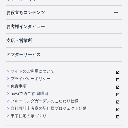
北海道・東北
長期優良住宅
お役立ちコンテンツ
北海道
宮城県
福島県
住宅性能評価書
関東
ご契約までの道のり
お客様インタビュー
茨城県
栃木県
群馬県
埼玉県
ブルーミングガーデンは地震につよい<地盤編>
現地見学ガイド
千葉県
東京都
神奈川県
支店・営業所
ブルーミングガーデンは地震につよい<建物編>
住宅にまつわるコラム
中部
室内空間を快適に保つ断熱性能
アフターサービス
ご紹介制度のご案内
山梨県
静岡県
愛知県
コストパフォーマンスに自信
関西
よくあるご質問
サイトのご利用について
充実のアフターサポート
滋賀県
京都府
大阪府
兵庫県
東栄INDEX（用語集）
プライバシーポリシー
奈良県
第三者評価によるお墨付き
免責事項
中国・四国
niwaで過ごす 庭曜日
家づくりのプロにも選ばれるブルーミングガーデン
岡山県
広島県
ブルーミングガーデンのこだわり仕様
住んでみるとじわじわ伝わる暮らしやすさへのこだわり
自社設計士考案の新仕様プロジェクト始動
九州・沖縄
東栄住宅の家づくり
自社一貫体制
福岡県
熊本県
沖縄県