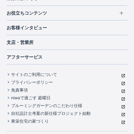
北海道・東北
長期優良住宅
お役立ちコンテンツ
北海道
宮城県
福島県
住宅性能評価書
関東
ご契約までの道のり
お客様インタビュー
茨城県
栃木県
群馬県
埼玉県
ブルーミングガーデンは地震につよい<地盤編>
現地見学ガイド
千葉県
東京都
神奈川県
支店・営業所
ブルーミングガーデンは地震につよい<建物編>
住宅にまつわるコラム
中部
室内空間を快適に保つ断熱性能
アフターサービス
ご紹介制度のご案内
山梨県
静岡県
愛知県
コストパフォーマンスに自信
関西
よくあるご質問
サイトのご利用について
充実のアフターサポート
滋賀県
京都府
大阪府
兵庫県
東栄INDEX（用語集）
プライバシーポリシー
奈良県
第三者評価によるお墨付き
免責事項
中国・四国
niwaで過ごす 庭曜日
家づくりのプロにも選ばれるブルーミングガーデン
岡山県
広島県
ブルーミングガーデンのこだわり仕様
住んでみるとじわじわ伝わる暮らしやすさへのこだわり
自社設計士考案の新仕様プロジェクト始動
九州・沖縄
東栄住宅の家づくり
自社一貫体制
福岡県
熊本県
沖縄県